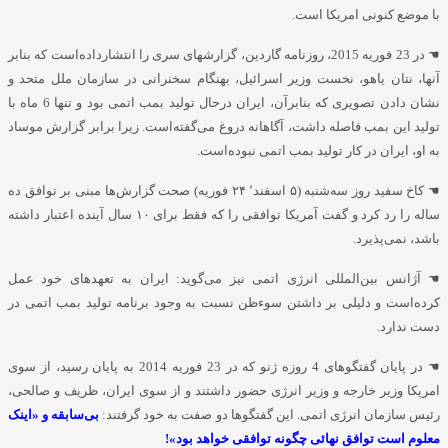
با موضع کنونی امریکا است.
☚
در 23 فوریه 2015، روزنامه گاردین، گزارشهای سری را انتشارداده‌است که بنابر
آنها، نتان یاهو، نخست وزیر اسرائیل، بهنگام سخنرانی در سازمان ملل متحد و
نشان دادن تصویری که بنابرآن، ایران درحال تولید بمب اتمی بود و تنها 6 ماه با
تولید این بمب فاصله داشت، آگاهانه دروغ می‌گفته‌است. زیرا برابر گزارش موساد
به او، ایران در کار تولید بمب اتمی نبوده‌است.
☚
کاخ سفید روز سه‌شنبه (
۵
اسفند٬
۲۴
فوریه) صحت گزارش‌ها مبنی بر توافق ده
ساله را رد کرد و گفت آمریکا توافقی را که فقط برای
۱۰
سال آینده اعتبار داشته
باشد، نمی‌پذیرد.
☚
آژانس بین‌المللی انرژی اتمی نیز می‌گوید: ایران به تعهدهای خود عمل
کرده‌است و دلیلی بر داشتن سوءظن نسبت به وجود برنامه تولید بمب اتمی در
دست ندارد.
☚
در پایان گفتگوهای 4 روزه ژنو که در 23 فوریه 2014 به پایان رسید، از سوی
امریکا وزیر خارجه و وزیر انرژی حضور داشتند و از سوی ایران، ظریف و صالحی،
رئیس سازمان انرژی اتمی. این گفتگوها دو صفت به خود گرفتند:
بی‌سابقه و «اینک
معلوم است توافق نهائی چگونه توافقی خواهد بود»!