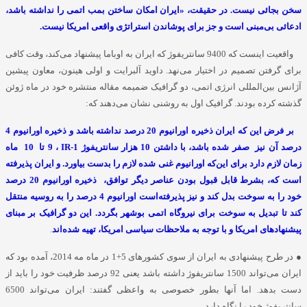
سخن بجائی نیست. در حقیقت، «ایران امکان ساختن بمب اتمی را نداشته باشد،
ادعائی بی‌مبنی است و جز برای پوشاندن استراتژی واقعی امریکا نیست.
واقعیت اینست که 9400 سانتریفوژ که ایران به اوباما پیشنهاد می‌کند، وقت کافی
برای گرفتن تصمیم در اختیار می‌نهد. داوید آلبرایت و اولی هینون، معاون پیشین
آژانس بین‌المللی انرژی اتمی، دو گرافیک ضمیمه مقاله منتشره خود در ماه ژوئن
گذشته کرده بودند. گرافیک اول به روشنی نشان می‌دهند که:
بر فرض این که ایران ذخیره اورانیوم 20 درصد نداشته باشد و ذخیره اورانیوم 4
درصد آن نیز صفر شده باشد، با داشتن 10 هزار سانتریفوژ
IR-1
، 9 تا 10 ماه
زمان لازم دارد برای این‌که اورانیوم غنی شده لازم را بدست بیاورد. و ایران پذیرفته
است که، بشرط قابل قبول بودن عناصر دیگر توافق، ذخیره اورانیوم 20 درصد
خود را به سوخت بدل کند و نیز پذیرفته‌است اورانیوم 4 درصد را به روسیه منتقل
کند تا تبدیل به سوخت برای نیروگاه اتمی بوشهر بگردد. این دو گرافیک بر مبنای
پیشنهادهای امریکا و با توجه به ملاحظات سیاسی امریکا، تهیه شده‌اند
.
● در طرح پیشنهادی به ایران از سوی کشورهای 5+1 در ماه مه 2014، آمده بود که
ایران می‌تواند 1500 سانتریفوژ داشته باشد یعنی 92 درصد ظرفیت خود را باید از
دست بدهد. اما آنها بطور خصوصی به واعظی گفتند: ایران می‌تواند 6500
سانتریفوژ خود را نگاه دارد.