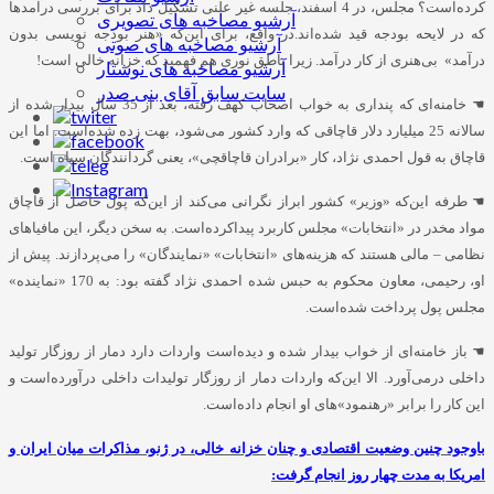
کرده‌است؟ مجلس، در 4 اسفند، جلسه غیر علنی تشکیل داد برای بررسی درآمدها
آرشیو مصاخبه های تصویری
که در لایحه بودجه قید شده‌اند.در واقع، برای این‌که «هنر بودجه نویسی بدون
آرشیو مصاخبه های صوتی
درآمد» بی‌هنری از کار درآمد. زیرا ناطق نوری هم فهمید که خزانه خالی است!
آرشیو مصاخبه های نوشتار
سایت سابق آقای بنی صدر
☚
خامنه‌ای که پنداری به خواب اصحاب کهف رفته، بعد از 35 سال بیدار شده از
سالانه 25 میلیارد دلار قاچاقی که وارد کشور می‌شود، بهت زده شده‌است. اما این
قاچاق به قول احمدی نژاد، کار «برادران قاچاقچی»، یعنی گردانندگان سپاه است.
☚
طرفه این‌که «وزیر» کشور ابراز نگرانی می‌کند از این‌که پول حاصل از قاچاق
مواد مخدر در «انتخابات» مجلس کاربرد پیداکرده‌است. به سخن دیگر، این مافیاهای
نظامی – مالی هستند که هزینه‌های «انتخابات» «نمایندگان» را می‌پردازند. پیش از
او، رحیمی، معاون محکوم به حبس شده احمدی نژاد گفته بود: به 170 «نماینده»
مجلس پول پرداخت شده‌است.
☚
باز خامنه‌ای از خواب بیدار شده و دیده‌است واردات دارد دمار از روزگار تولید
داخلی درمی‌آورد. الا این‌که واردات دمار از روزگار تولیدات داخلی درآورده‌است و
این کار را برابر «رهنمود»های او انجام داده‌است.
باوجود چنین وضعیت اقتصادی و چنان خزانه خالی، در ژنو، مذاکرات میان ایران و
امریکا به مدت چهار روز انجام گرفت: