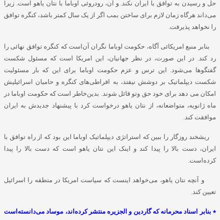
حل و رسیدن به توافق با ایران نکند. و آن، رودروئی اوباما با نتان یاهو است. زیرا
می‌داند هرگاه زمان لازم برای ساختن بمب اگر از یک سال کمتر باشد، کنگره توافق
را نخواهد پذیرفت.
بنابر منبع امریکائی آگاه، حکومت اوباما نگران آن‌است که کنگره توافق نهائی را
رد کند. در این صورت، در نظر جهانیان، این امریکا است که مسئول شکست
گفتگوها می‌شود. این ترس و عزم حکومت اوباما برای این که بار مسئولیت
شکست دیپلماتیک بر دوشش نیفتد، به افراطی‌های کنگره و حامیان اسرائیلیش
امکان می دهد برای خود حق وتو قائل شوند. بدین‌خاطر است که حکومت اوباما در
ماه ژانویه، متواضعانه، از نتان یاهو درخواست کرد با پیشنهاد جدیدش به ایران
موافقت کند.
ریشخند روزگار را ببین که استراتژی دیپلماتیک اوباما این بود که از راه توافق با
ایران، دست بالا را پیدا کند و اینک این نتان یاهو است که دست بالا را پیدا
کرده‌است.
و آنچه نتان یاهو، می‌خواهد اینست که سیاست امریکا در منطقه را اسرائیل
تعیین کند.
٭ بنابر اسناد محرمانه که گاردین و الجزیره منتشر کرده‌اند، موساد می‌دانسته‌است