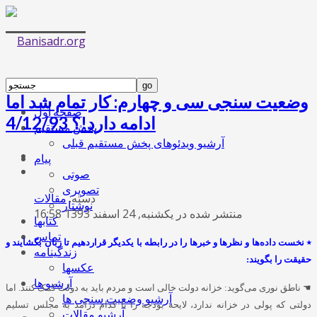
وضعیت سنجی سی و چهارم: کار تمام شد اما
صفحه اول
ادامه دارد!؟ 4/12/93
پخش مستقیم
آرشیو ویدئوهای پخش مستقیم قبلی
پیام
صوتی
تصویری
دسته:
مقالات
نوشتار
منتشر شده در یکشنبه, 24 اسفند 1393 16:58
کتابها
تماس
٭ نخست داده‌ها و نظرها و خبرها را در رابطه با یکدیگر قراردهیم تا زبان بگشایند و
زندگینامه
حقیقت را بگویند:
عکسها
آرشیو ها
☚
ناطق نوری می‌گوید: خزانه دولت خالی است و مردم باید به دولت کمک کنند. اما
آرشیو وضعیت سنجی ها
دولتی که پولی در خزانه ندارد، لایحه بودجه را با کدام درآمد به مجلس تسلیم
آرشیو مقالات