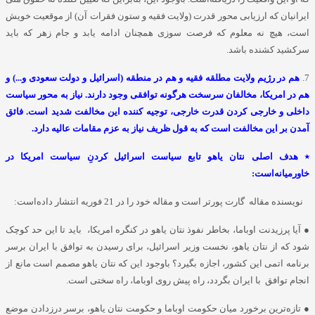
ایرانیان که ارزیابی محور قدرت (ولایت فقیه و ستون فقرات آن) از موقعیت خویش
است، هیچ نه معلوم که فرصت سوزی همچنان ادامه یابد و جام زهر که باید
سرکشید کشنده باشد.
7.
هم در رژیم ولایت مطلقه فقیه و هم در منطقه (اسرائیل و دولت سعودی و...) و
هم در امریکا، مخالفان سرسخت هرگونه توافقی وجود دارند. نیاز به محور سیاست
داخلی و خارجی کردن قدرت خارجی، توجیه کننده این مخالفت شدید است. فائق
آمدن بر این مخالفت است که به قول ظریف نیاز به عزم مقامات عالیه دارد.
٭ هدف اصلی نتان یاهو تابع سیاست اسرائیل کردنِ سیاست امریکا در
خاورمیانه‌است:
نویسنده مقاله گارت پورتر است و مقاله خود را در 21 فوریه انتشار داده‌است:
● آیا پرزیدنت اوباما، بخاطر نفوذ نتان یاهو در کنگره امریکا، باید تا این حد کوچک
شود که از نتان یاهو، نخست وزیر اسرائیل، برای رسیدن به توافق با ایران برسر
برنامه اتمی این کشور، اجازه بگیرد؟ باوجود این که نتان یاهو مصمم است مانع از
انجام توافق با ایران بگردد، راه پیش روی اوباما، راه سختی است.
● تازه‌ترین برخورد میان حکومت اوباما و حکومت نتان یاهو، برسر درزدادن موضع