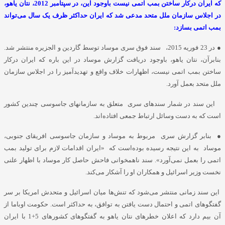
که ایران درکار ساختن بمب اتمی نیست باوجود این، در سپتامبر 2012، نتان یاهو،
در اجلاس سازمان ملل متحد مدعی شد که ایران حداکثر ظرف یک سال می‌تواند
بمب اتمی بسازد:
●
در 23 فوریه 2015، سند فوق سری موساد توسط گاردین و الجزیره منتشر شد.
بنابرآن، نتان یاهو، باوجود دریافت گزارش موساد در این باره که ایران درکار
ساختن بمب اتمی نیست، اظهارات خلاف واقع و تهدیدآمیز را در اجلاس سازمان
ملل متحد بعمل آورد.
این سند در شمار سندهای سری متعلق به سازمانهای جاسوسی چندین کشور
است که به دست وسائل ارتباط جمعی افتاده‌اند.
● بنابر گزارش سری مربوط به موساد و سازمان جاسوسی افریقای جنوبی،
موساد به این نتیجه رسیده بوده‌است که «ایران اقدامات لازم برای تولید بمب
اتمی را بعمل نمی‌آورد». سند ناهمخوانی فاحش حاصل کار موساد با اظهار علنی
نخست وزیر اسرائیل و همکاران او را آشکار می‌کند.
این سند زمانی منتشر می‌شود که تنش‌ها میان اسرائیل و متحدش امریکا بر سر
گفتگوهای اتمی و احتمال دست یافتن به توافق، به حداکثر است. حکومت اوباما از
آن بیم دارد که اعلان خطرهای نتان یاهو به گفتگوهای کشورهای 5+1 با ایران