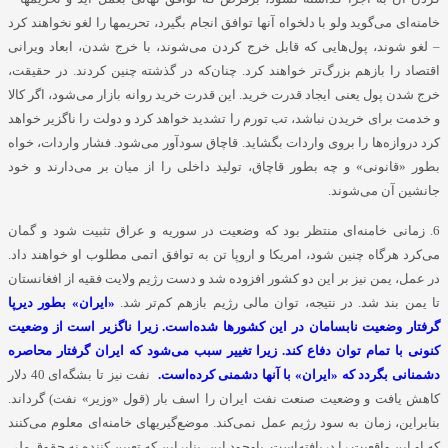
خامنه‌ای می‌گوید ولو با دلخواه آنها توافق انجام بگیرد، تحریمها را لغو نخواهند کرد
– لغو شوند، پول‌هایی که قابل خرج کردن می‌شوند، با خرج شدن، ابعاد ویرانی
اقتصاد را بازهم بزرگ‌تر خواهند کرد. چنان‌که در گذشته چنین کردند. در حقیقت،
خرج شدن پول یعنی ایجاد قدرت خرید. این قدرت خرید روانه بازار می‌شود، اگر کالا
و خدمت برای خریدن نباشد، تب تورم را تشدید خواهد کرد و دولت را ناگزیر خواهد
کرد دروازه‌ها را بروی واردات بگشاید. قاچاق سودآور می‌شود. فشار واردات، خواه
بطور «قانونی» و چه بطور قاچاق، تولید داخلی را از میان بر می‌دارند و خود
جانشین آن می‌شوند.
6. زمانی خامنه‌ای منتظر بود که وضعیت در سوریه و عراق تثبیت شود و گمان
می‌کرد هرگاه چنین شود، امریکا و اروپا تن به توافق اتمی مطلوب او خواهند داد.
در عمل، یمن نیز بر این دو کشور افزوده شد و دست رژیم ولایت فقیه از افغانستان
تا یمن بند شد. در نتیجه، توان مالی رژیم بازهم کم‌تر شد.
«ایران» بطور دیرپا
گرفتار وضعیت نابسامان در این کشورها شده‌است. زیرا ناگزیر است از وضعیت
کنونی با تمام توان دفاع کند. زیرا تغییر سبب می‌شود که ایران گرفتار محاصره
دشمنانی بگردد که «ایران» با آنها دشمنی کرده‌است.
نفت نیز تا بشگه‌ای 40 دلار
کاهش یافت و وضعیت صنعت نفت ایران را اسف بار (قول «وزیر» نفت) گرداند.
بنابراین، زمان به سود رژیم عمل نمی‌کند. موضع‌گیریهای خامنه‌ای معلوم می‌کنند
که او این واقعیت را دریافته‌است. باوجود این، بنابراین که تعیین کننده نه حقوق ملی