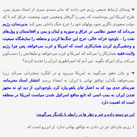
☚
وسائل ارتباط جمعی رژیم خبر دادند که بنابر سندی سری از اسناد سری یمن،
طرح امریکا این بوده‌است که یمن را گرفتار وضعیتی چون وضعیت عراق کند تا که
دولت سعودی ناگزیر شود پولهای خود را خرج جنگ داخلی یمن کند.
بدین‌سان، رژیم
می‌داند که حضور نظامی در عراق و سوریه و لبنان و یمن و افغانستان و پول‌های
نفت را – باوجود خزانه خالی- خرج این جنگ‌ها کردن و منطقه را نمایشگاه سبعیت
و وحشی‌گری کردن همان‌کاری است که امریکا و غرب می‌خواهد. پس چرا رژیم
ولایت فقیه
همان‌کار را می‌کند که امریکا و غرب می‌خواهد و تبلیغاتش را دست‌آویز
می‌کند برای این‌که بگوید: من آنم که امپراطوری ایران را تجدید کردم؟
☚
و نتان یاهو، می‌گوید به امریکا می‌رود و در کنگره سخنرانی می‌کند زیرا
نمی‌خواهد بگذارد توافق نهائی با ایران به امضاء برسد.
انتشار اسناد محرمانه،
ضربه‌ای جدی بود که به اعتبار نتان یاهو وارد کرد. باوجوداین، از دید او، نه مجهز
شدن ایران به بمب اتمی که تابع منافع اسرائیل شدن سیاست امریکا در منطقه‌
است که اهمیت دارد
.
این دو دسته داده و خبر و نظر ها در رابطه با یکدیگر می‌گویند:
1. رژیم چاره‌ای جز تن دادن به توافق نهائی ندارد. از این‌رو است که