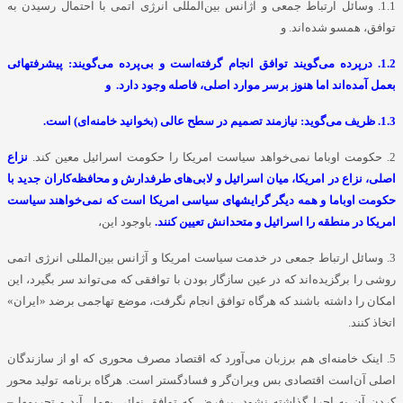
1.1. وسائل ارتباط جمعی و آژانس بین‌المللی انرژی اتمی با احتمال رسیدن به
توافق، همسو شده‌اند. و
1.2. درپرده می‌گویند توافق انجام گرفته‌است و بی‌پرده می‌گویند: پیشرفتهائی
بعمل آمده‌اند اما هنوز برسر موارد اصلی، فاصله وجود دارد. و
1.3. ظریف می‌گوید: نیازمند تصمیم در سطح عالی (بخوانید خامنه‌ای) است.
2. حکومت اوباما نمی‌خواهد سیاست امریکا را حکومت اسرائیل معین کند.
نزاع
اصلی، نزاع در امریکا، میان اسرائیل و لابی‌های طرفدارش و محافظه‌کاران جدید با
حکومت اوباما و همه دیگر گرایشهای سیاسی امریکا است که نمی‌خواهند سیاست
امریکا در منطقه را اسرائیل و متحدانش تعیین کنند.
باوجود این،
3. وسائل ارتباط جمعی در خدمت سیاست امریکا و آژانس بین‌المللی انرژی اتمی
روشی را برگزیده‌اند که در عین سازگار بودن با توافقی که می‌تواند سر بگیرد، این
امکان را داشته باشند که هرگاه توافق انجام نگرفت، موضع تهاجمی برضد «ایران»
اتخاذ کنند.
5. اینک خامنه‌ای هم برزبان می‌آورد که اقتصاد مصرف محوری که او از سازندگان
اصلی آن‌است اقتصادی بس ویران‌گر و فسادگستر است. هرگاه برنامه تولید محور
کردن آن به اجرا گذاشته نشود، برفرض که توافق نهائی بعمل آید و تحریمها –