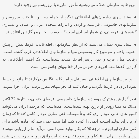
مربوط به سازمان اطلاعاتی روسیه مأمور مبارزه با تروریسم نیز وجود دارند
● اسناد سری سازمان‌های اطلاعاتی دیگر، از جمله سیا و انتلیجنت سرویس و
سازمانهای جاسوسی فرانسه و اردن و امارات متحده عربی و عمان و بسیاری
کشورهای افریقائی، در شمار اسنادی است که بدست الجزیره و گاردین افتاده‌اند.
● اسناد سری نشان می‌دهند که از نظر سازمانهای اطلاعاتی، افریقا بیش از پیش
اهمیت یافته و موضوع کار بخصوص سیا و سازمانهای اطلاعاتی غرب گشته است.
رقابت میان غرب و چین برسر افریقا شدید شده‌است. یک افسر اطلاعاتی به
گاردین گفته‌است افریقای جنوبی مرکز فعالیتهای جاسوسی است.
و نیز سازمانهای اطلاعاتی اسرائیل و امریکا و انگلیس درکارند تا مانع از بسط
نفوذ ایران در افریقا بگردند و چنان کنند که تحریمهای مقرر برضد ایران اجرا شوند.
● در گزارش مشترک موساد و سازمان جاسوسی افریقای جنوبی، به تاریح 22 اکتبر
2012 که بسا زودتر از تاریخ تهیه شده‌است، آمده‌است که هرچند ایران می‌کوشد
کمبودهای اتمی خود را رفع کند و تأسیسات غنی سازی خود را کامل کند تا که زمان
لازم برای تولید اسلحه اتمی را کوتاه کند، اما بنظر نمی‌رسد که آماده باشد برای
غنی سازی اورانیوم تا درجه 90 که بکار تولید بمب اتمی می‌آید. بنابر ارزیابی موساد
در آن تاریخ، ایران 100 کیلو اورانیوم 20 درجه (بنابر توافق ژنو به سوخت بدل شد)