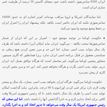
ایران 9500 سانتریفوژ داشته باشد، خود بمعنای کاستن 50 درصد از ظرفیت غنی
سازی ایران است.
اما نمایندگان امریکا و اروپا مراقب بوده‌اند کم‌تر اشاره ای به حدود 10000
سانتریفوژی نکنند که ایران حاضر است بکاهد. بلکه پیشنهاد ایران را اصرار ایران
بر حفظ وضع موجود وانمود می‌کنند.
● حکومت اوباما در توجیه موضع خود – اصرار بر این که ایران از شمار
سانتریفوژها سخت بکاهد – می‌گوید: ایران نباید امکان آن‌را داشته باشد که ظرف
یک سال بتواند بمب اتمی بسازد. اما این حد و مرز معین کردن هیچ ربطی به
سیاستی معقول در قبال برنامه اتمی ایران ندارد. زیرا همانطور که گاری سیمور،
مشاور پیشین اوباما می‌گوید، غیر محتمل است که هرگاه توافق بعمل آید، ایران
درپی تولید بمب اتمی بگردد و هرگاه بخواهد چنین کند، این حد و مرز معین کردن،
کاری از پیش نمی‌برد.
حکومت اوباما می‌گوید: هرگاه ایران بخواهد بمب اتمی بسازد، یک سال و بیشتر
وقت لازم دارد برای غنی کردن اورانیوم تا 90 درجه، بنابراین، نباید گذاشت امکان
تولید بمب اتمی را ظرف یک سال داشته باشد. تا که رئیس جمهوری امریکا وقت
کافی برای اتخاذ تدابیر لازم و به اجرا گذاشتن آنها را داشته باشد.
اما این سخن که
رئیس جمهوری امریکا یک سال وقت می‌خواهد تا تدبیر اتخاذ کند و به اجرا بگذارد،