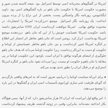
امریکا در گفتگوهای محرمانه اتمی توسط اسرائیل بود. نتیجه کاسته شدن شور و
مشورت حکومت امریکا با حکومت نتان یاهو در باره گفتگوهای اتمی بود. داوید
ایگناتیوس، روزنامه نگار واشنگتن پست، بخشی از این نزاع را از پرده بیرون
انداخت: یک روزنامه نگار اسرائیل موضع «درزکرده» امریکا را انتشارداد: در
محدوده توافق نهائی، امریکا موافقت کرده‌است ایران 6500 سانتریفوژ داشته
باشد. حکومت امریکا عصبانیت خویش را از این که نتان یاهو درزدهنده موضع
امریکا بوده‌است، ابراز کرد. روشن است که نتان یاهو، بخاطر اثر انتشار این اطلاع
بر کنگره امریکا چنین کرده‌است. و نیز، نتان یاهو بخاطر عصبانیتش از اوباما و
حکومت او دست به این‌کار زده‌است. زیرا حکومت اوباما می‌داند که هدف نتان یاهو
جلوگیری از امضای هرگونه توافق با ایران است. باوجود این، حکومت اوباما در پی
مقابله با نتان یاهو و حکومت او نیست. زیرا می‌داند نفوذ نتان یاهو بر کنگره امریکا
استراژی او در قبال ایران را بطور جدی تهدید می‌کند.
● برای این‌که سیاست اوباما را دریابیم، ضرور است که به امرهای واقعی بازگردیم
که گویای ظرفیت غنی سازی اورانیوم تأسیسات اتمی ایران و گفتگوها در این باره
را توضیح می‌دهند:
1. امر واقع اول این‌است که ایران 20 هزار سانتریفوژ دارد. که از آنها، نیمی هیچ‌گاه
بکار انداخته نشده‌اند. بنابراین، وقتی، در ژوئیه گذشته، ظریف پیشنهاد کرده‌است