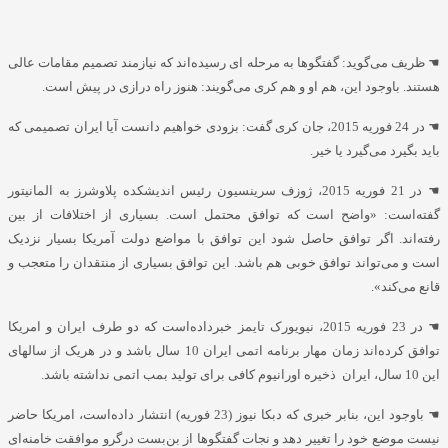
☚
ظریف می‌گوید: گفتگوها به مرحله ای رسیده‌اند که نیازمند تصمیم مقامات عالی
هستند. باوجود این، هم او و هم کری می‌گویند: هنوز راه درازی در پیش است.
☚
در 24 فوریه 2015، جان کری گفت: بزودی خواهیم دانست آیا ایران تصمیمی که
باید بگیرد می‌گیرد یا خیر.
☚
در 21 فوریه 2015، ژوزف سرینسیون رئیس اندیشکده پلاوشرز به المانیتور
گفته‌است: «واضح است که توافق محتمل است. بسیاری از اختلافات از بین
رفته‌اند. اگر توافق حاصل شود این توافق با مواضع دولت آمریکا بسیار نزدیک
است و می‌تواند توافق خوبی هم باشد. این توافق بسیاری از منتقدان را متعجب و
قانع می‌کند».
☚
در 23 فوریه 2015، نیویورک تایمز خبرداده‌است که دو طرف ایران و امریکا
توافق کرده‌اند زمان مهار برنامه اتمی ایران 10 سال باشد و در هریک از سالهای
این 10 سال، ایران ذخیره اورانیوم کافی برای تولید بمب اتمی نداشته باشد.
☚
باوجود این، بنابر خبری که دبکا نیوز (23 فوریه) انتشار داده‌است، امریکا حاضر
نیست موضع خود را تغییر دهد و نجات گفتگوها از بن‌بست درگرو موافقت خامنه‌ای