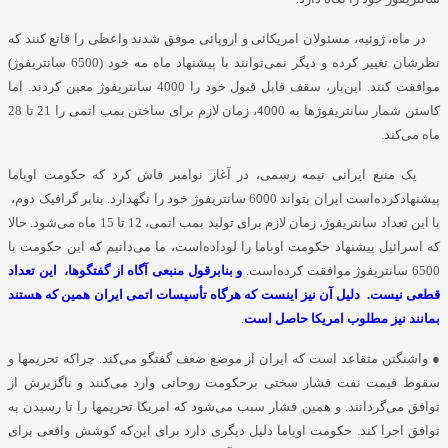
در ماه، ژوئیه، مسئولان امریکائی و اروپائی موفق شدند واعظی را قانع کنند که
نظرشان تغییر کرده و دیگر نمی‌توانند با پیشنهاد ماه مه خود (6500 سانتریفوژ)
موافقت کنند. این‌بار، سقف قابل قبول خود را 4000 سانتریفوژ معین کردند. اما
کاستن شمار سانتریفوژها به 4000، زمان لازم برای ساختن بمب اتمی را 21 تا 28
ماه می‌کند.
یک منبع ایرانی نیمه رسمی، در آغاز نوامبر فاش کرد که حکومت اوباما
پیشنهادکرده‌است ایران بتواند 6000 سانتریفوژ خود را نگهدارد. بنابر گرافیک دوم،
با این تعداد سانتریفوژ، زمان لازم برای تولید بمب اتمی، 12 تا 15 ماه می‌شود. حالا
که اسرائیل پیشنهاد حکومت اوباما را لوداده‌است، ما می‌دانیم که این حکومت با
6500 سانتریفوژ موافقت کرده‌است.
و بنابرقول منبعی آگاه از گفتگوها، این تعداد
قطعی نیست. دلیل آن نیز اینست که هرگاه تأسیسات اتمی ایران همین که هستند
بمانند نیز مطلوب امریکا حاصل است
.
● واشنگتن متقاعد است که ایران از موضع ضعف گفتگو می‌کند. چراکه تحریمها و
سقوط قیمت نفت فشار سختی برحکومت روحانی وارد می‌کنند و ناگزیرش از
توافق می‌گردانند. و همین فشار سبب می‌شود که امریکا تحریمها را تا رسیدن به
توافق اجرا کند. حکومت اوباما دلیل دیگری دارد برای این‌که کوشش واقعی برای