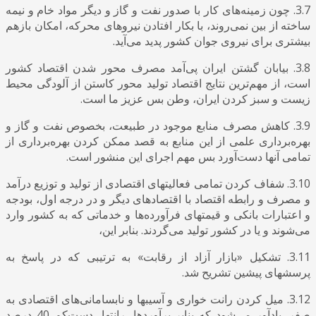
3.7. چون زمینه‌های کار با صدور نفت و گاز و دیگر مواد خام و نیمه
ساخته از بین نمی‌روند، با بکار افتادن نیروهای محرکه، امکان بازهم
بیشتری برای نیروی جوان کشور پدید می‌آید.
3.8. بیابان گشتن ایران پی‌آمد مصرف محور شدن اقتصاد کشور
است، از مهم‌ترین نتایج اقتصاد تولید محور کاستن از آلودگی محیط
زیست و سبز کردن ایران، وطن بس عزیز ما است.
3.9. کاهش مصرف منابع موجود در طبیعت، بخصوص نفت و گاز و
بهره‌برداری علمی از این منابع به قصد ممکن کردن بهره‌برداری از
تمامی آنها دست‌آورد بس مهم اجرای این منشور است.
3.10. شفاف کردن تمامی فعالیتهای اقتصادی از تولید و توزیع درآمد
و مصرف و رابطه اقتصاد با اقتصادهای دیگر و در درجه اول، بودجه
و اعتبارات بانکی و قیمتهای فرآورده‌ها و خدماتی که به کشور وارد
می‌شوند و یا در کشور تولید می‌گردند. بنابر این،
3.11. تشکیل «بازار آزاد از رقابت» به ترتیبی که در پاسخ به
پرسشهای پیشین تشریح شد.
3.12. میل کردن رانت خواری و آسیبها و نابسامانی‌های اقتصادی به
صفر. یادآور می‌شود که بنابر برآوردها، رانتها، دست‌کم 40 درصد