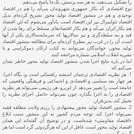
را تشکیل می‌دهند، به هر سه پرسش، یک‌جا پاسخ می‌دهم:
نوع اقتصادی که بکار جمهوری شهروندان می‌آید را هم در اقتصاد
توحیدی و هم در منشور اقتصاد تولید محور تشریح کرده‌ام. بدیل
اقتصاد نئولیبرال نیز این اقتصاد است. یادآور می‌شوم که این اقتصاد
هم بکار ایران می‌آید و هم بکار اقتصادهای مسلط برای رها شدن از
قید و بند سلطه‌گری و نیز سالاریها که سرمایه‌سالاری یکی از آنها
است. آن را در غرب نیز مطرح کرده‌ام. برای مطالعه منشور اقتصاد
تولید محور، خوانندگان می‌توانند به کتاب ارکان دموکراسی و یا
نشریه انقلاب اسلامی شماره مراجعه کنند.
اما در باره نتایج اجرا شدن منشور اقتصاد تولید محور خاطر نشان
می‌کنم که:
1. هر نظریه اقتصادی ترجمان اندیشه راهنمائی است و، بگاه اجرا،
هر چهار بعد سیاسی و اقتصادی و اجتماعی و فرهنگی واقعیتی که
جامعه است را تغییر می‌دهد. از این‌رو، هر رژیمی نمی‌تواند هر نظریه
اقتصادی را به اجرا بگذارد. چون نمی‌تواند حاصل اجرای نظریه را
تحمل کند. بدین‌قرار،
2. منشور اقتصاد تولید محور پیشنهادی را رژیم ولایت مطلقه فقیه
نمی‌تواند اجرا کند. توجه مردم کشور به این منشور سبب ابلاغ
«اقتصاد مقاومتی» شده‌است. و در توضیح آن گفته‌اند این همان
اقتصاد تولید محور است. غافل از این که هرگردوئی گرد است اما هر
گردی گردو نمی‌شود.