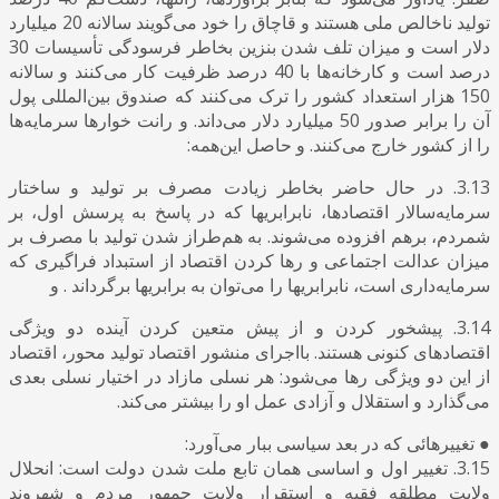
تولید ناخالص ملی هستند و قاچاق را خود می‌گویند سالانه 20 میلیارد
دلار است و میزان تلف شدن بنزین بخاطر فرسودگی تأسیسات 30
درصد است و کارخانه‌ها با 40 درصد ظرفیت کار می‌کنند و سالانه
150 هزار استعداد کشور را ترک می‌کنند که صندوق بین‌المللی پول
آن را برابر صدور 50 میلیارد دلار می‌داند. و رانت خوارها سرمایه‌ها
را از کشور خارج می‌کنند. و حاصل این‌همه:
3.13. در حال حاضر بخاطر زیادت مصرف بر تولید و ساختار
سرمایه‌سالار اقتصادها، نابرابریها که در پاسخ به پرسش اول، بر
شمردم، برهم افزوده می‌شوند. به هم‌طراز شدن تولید با مصرف بر
میزان عدالت اجتماعی و رها کردن اقتصاد از استبداد فراگیری که
سرمایه‌داری است، نابرابریها را می‌توان به برابریها بر‌گرداند . و
3.14. پیشخور کردن و از پیش متعین کردن آینده دو ویژگی
اقتصادهای کنونی هستند. بااجرای منشور اقتصاد تولید محور، اقتصاد
از این دو ویژگی رها می‌شود: هر نسلی مازاد در اختیار نسلی بعدی
می‌گذارد و استقلال و آزادی عمل او را بیشتر می‌کند.
● تغییرهائی که در بعد سیاسی ببار می‌آورد:
3.15. تغییر اول و اساسی همان تابع ملت شدن دولت است: انحلال
ولایت مطلقه فقیه و استقرار ولایت جمهور مردم و شهروند