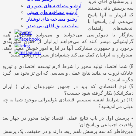
از پرسشهای آقای فرید
آرشیو مصاخبه های تصویری
سه پرسش باقی هستند
آرشیو مصاخبه های صوتی
که این‌بار به آنها پاسخ
آرشیو مصاخبه های نوشتار
می‌دهم. این پاسخها با
سایت سابق آقای بنی صدر
اندیشه‌های راهنمای
سازگار با دموکراسی می‌خوانند و می‌توانند همگرائی همه
گرایشهائی میسر کنند که می‌خواهند ایرانیان از حقوق شهروندی
برخوردار و جمهوری مشارکت آنها در اداره امور خویش معنی دهند.
امیدوارم به ایرانیان کمک می‌کند چشم‌انداز تغییر را روشن ببینند:
8) شما اقتصاد تولید محور را شرط لازم توسعه اقتصادی و توزیع
عادلانه ثروت می‌دانید نتایج عملی و سیاسی که این تز بخود می گیرد
چگونه است؟
9) نوع اقتصادی که باید در جمهور شهروندان ایران ( ایران
دمکراتیک) بکار گرفته شود چیست؟
10) در شرایط آشفته سیستم اقتصادی نئولیبرالی موجود شما به چه
بدیلی می‌اندیشید؟
٭ پرسش اول در باب نتایج عملی اقتصاد تولید محور در چهار بعد
واقعیت اجتماعی و پاسخ آن:
بدین‌خاطر که سه پرسش باهم ربط دارند و در حقیقت، یک پرسش