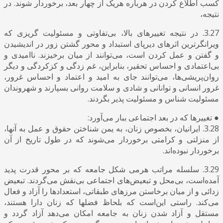
کسب اطلاع کردن در هرباره هریک از چهار بعد، برخوردار شوند. در
نتیجه،
3.27. در نتیجه تغییرهای بالا، بی‌تفاوتی و مسئولیت گریزی که
ویرانگرترین اثرهای دیرپای استبداد و محور گشتن زور در اندیشیدن
و گفتن و عمل کردن است، می‌توانند از میان برخیزند. ناامیدی و
بی‌اعتمادی و احساس تحقیر، بنابراین، غم زدگی و کزکردگی و دیگر
روان‌پریشی‌ها، می‌توانند جای به امید و اعتماد و احساس غرور،
غرور انسانی و توانانی و شادی و سلامت روانی بسپارند و شهروندان
مسئولیت شناس و مسئولیت پذیر بگردند.
● تغییرها که در بعد اجتماعی ببار می‌آورد:
3.28. ایرانیان، بخصوص زنان، به یمن شناختن حقوق و عمل به آنها،
از منزلتی و کرامتی برخوردار می‌شوند که در طول تاریخ از آن
برخوردار نبوده‌اند.
3.29. سلسله مراتب هرمی شکل جامعه که بر محور قدرت پدید
آمده‌است، بی‌محل و تبعیض‌های اجتماعی بی‌نقش می‌گردند. تبعیض
زدائی و از میان برخاستن مرزهای طبقاتی، استعدادها را آزاد و فعال
می‌کند. راستی این‌است که بلحاظ فضلها که زنان دارا هستند،
مستقل و آزاد شدن زنان به جامعه امکان می‌دهد آزاد گردد و