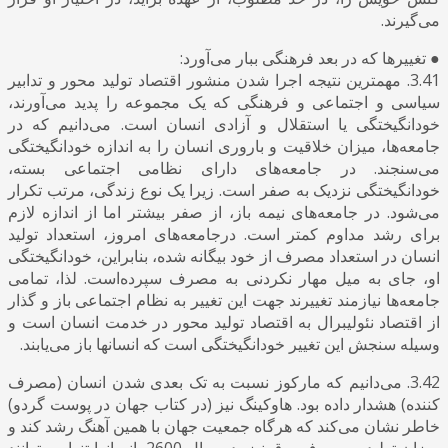
می‌گیرند.
● تغییرها که در بعد فرهنگی ببار می‌آورد:
3.41. مهمترین نتیجه اجرا شدن منشور اقتصاد تولید محور و تدابیر
سیاسی و اجتماعی و فرهنگی که یک مجموعه را پدید می‌آورند،
خودانگیختگی یا استقلال و آزادی انسان است. می‌دانیم که در
جامعه‌ها، میزان خلاقیت و باروری انسان را به اندازه خودانگیختگی
می‌سنجند. در جامعه‌های دارای نظامی اجتماعی بسته،
خودانگیختگی نزدیک به صفر است. زیرا یک نوع زندگی، مرتب تکرار
می‌شود. در جامعه‌های نیمه باز، از صفر بیشتر اما از اندازه لازم
برای رشد مداوم کمتر است. درجامعه‌های امروز، استعداد تولید
انسان در استعداد مصرف از خود بیگانه شده، بنابراین، خودانگیختگی
او، جای به میل مهار نکردنی به مصرف سپرده‌است. لذا، تمامی
جامعه‌ها نیازمند تغییرند جهت این تغییر به نظام اجتماعی باز و گذار
از اقتصاد نئولیبرال به اقتصاد تولید محور در خدمت انسان است و
وسیله سنجش این تغییر خودانگیختگی است که انسانها باز می‌یابند.
3.42. می‌دانیم که مارکوز نسبت به تک بعدی شدن انسان (مصرف
کننده) هشدار داده بود. هاوکینگ نیز (در کتاب جهان در پوست گردو)
خاطر نشان می‌کند که هرگاه جمعیت جهان با همین آهنگ رشد کند و
میزان تولید و مصرف برق نیز، در سال 2600، انسانها تنها می‌توانند