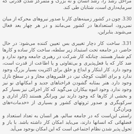
مراحل رشد را، رشد انسان و نه بزرگ و متمرکز شدن قدرتی که
سرمایه‌داری است، شتابان طی کند.
3.30. چون در کشور زمینه‌های کار با صدور نیروهای محرکه از میان
نمی‌رود، استعدادها در کشور می‌مانند و در هر چهار بعد فعال
می‌شوند. بنابراین،
3.31. ساخت کار دچار تغییری بس تعیین کننده می‌شود: در حال
حاضر، در جامعه تحت استبداد زیر سلطه، ساخت کار ساده و کارها
کم شمار هستند. چنانکه کار شرکت در رهبری جامعه وجود ندارد و
ضد کار که یا فعل‌پذیری و بی‌تفاوتی و یا اطاعت از قدرت است،
وجود دارد. کار ابتکار و ابداع و خلق برای اکثریت بسیار بزرگ وجود
ندارد و برای اقلیت کوچک نیز، در قلمروهای مجاز و در سطح نازل
وجود دارد. هنر بمثابه گشودن فراخناهای جدید و امکانهای نو نیز
وجود ندارد. وجود انبوه بیکاران می‌گوید که کار اجرائی نیز بسیار کم
و بخشی از کارها که وجود دارند نیز ویرانگر هستند (کار اداری و
سرکوبگری و صدور ثروتهای کشور و بسیاری از «خدمات»های
ویران‌گر).
راستی این‌است که در جامعه سالم، هر انسان به تعداد استعداد و
فضلهائی که انسانها دارند، می‌باید امکان کار داشته باشد. با باز و
تحول پذیر شدن نظام اجتماعی است که این امکان بوجود می‌آید.