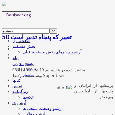
50 تغییر که پنجاه تدبیر است
صفحه اول
پخش مستقیم
آرشیو ویدئوهای پخش مستقیم قبلی
پیام
صوتی
دسته:
مقالات
تصویری
منتشر شده در پنج شنبه, 19 تیر 1393 08:41
نوشتار
نوشته شده توسط Super User
کتابها
پرسشها از ایرانیان و
تماس
پاسخها از ابوالحسن
زندگینامه
بنی‌صدر
عکسها
آرشیو ها
آرشیو وضعیت سنجی ها
آرشیو مقالات