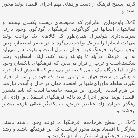
کردن سطح فرهنگ از دست‌آوردهای مهم اجرای اقتصاد تولید محور
است.و
3.48. باوجود‌این، بنابراین که محیط‌های زیست یکسان نیستند و
فعالیتهای انسانها نیز گوناگونند، فرهنگهای گوناگون وجود دارند.
سرمایه‌داری نئولیبرال همان‌طور که کالاهای یک نواخت تولید
می‌کند، انسانها را نیز یک نواخت می‌گرداند. در عصر استعمار، چنین
توجیه می‌کرد: فرهنگ غرب جهان شمول است و بقیت بشر می‌باید
به این فرهنگ درآیند تا بتوانند رشد کنند. اینک اسطوره رشد
شکسته‌است و غرب از قرار می‌پذیرد که فرهنگهای نایکسان وجود
دارند. اما هرگاه نیک تأمل کنیم، در می‌یابیم که قصدش ایجاد هرم
فرهنگی در سطح جهان به ترتیبی است که خود در رأس آن قرار
بگیرد. سلطه ماورای‌ملیها بر اقتصاد جهان در حال و آینده، نیازمند
این هرم است. ازاین‌رو، این درهمه جامعه‌ها است که باید منشور
اقتصاد تولید محور اجرا گردد تاکه فرهنگهای استقلال و آزادی، از
رهگذر جریان آزاد عناصر خویش، به یکدیگر غنائی بازهم بیشتر
ببخشند. و
3.49. در سطح هرجامعه، فرهنگها می‌توانند وجود داشته باشند.
سازگار با اقتصاد تولید محور این‌است که این فرهنگها باشند و رشد
پذیرند و فرهنگهای استقلال و آزادی بگردند. و