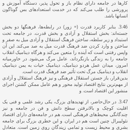
کارها در جامعه دارای نظام باز و تحول پذیر، دستگاه آموزش و
پرورشی را طلب می‌کند که در خدمت استعدادهای بس گوناگون
انسانها باشد.
3.46. بنابر کاربرد قدرت (= زور) در رابطه‌ها، فرهنگها دو بخش
جسته‌اند: بخش استقلال و آزادی و بخش قدرت. در جامعه تحت
استبداد و زیر سلطه، ساختن فرهنگ استقلال و آزادی میل به صفر و
ساختن و وارد کردن ضد فرهنگ قدرت میل به صد می‌کند. این آن
واپس رفتنی است که آینده را متعین می‌کند و هرگاه دینامیک انقلاب
جامعه را به زندگی بازنگرداند، عامل مرگ می‌شود. در خاورمیانه
امروز، میدان عمل هردو دینامیک، دینامیک حیات به یمن دینامیک
انقلاب و دینامیک مرگ تحت تأثیر ضد فرهنگ قدرت است.
بدین‌قرار، باز جستن استقلال فرهنگی و نیز فرهنگ استقلال و آزادی
از مهم‌ترین نتایج اقتصاد تولید محور و هم عامل ممکن گشتن اجرای
منشور این اقتصاد است. و
3.47. در حال‌حاضر، از تهدیدهای بزرگ، یکی رشد علمی و فنی یک
اقلیت کوچک و بالانرفتن سطح دانش و فن در جامعه و نیز
چندگانگی محیط‌های فرهنگی است. هم در جامعه‌های دارای اقتصاد
نئولیبرال چنین است هم در ایران. و این خطری بزرگ برای جامعه
بشری و محیط زیست و تمامی زیندگان روی زمین است. متعادل