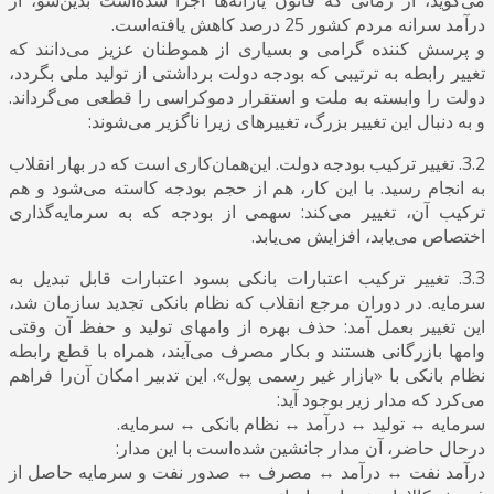
درآمد سرانه مردم کشور 25 درصد کاهش یافته‌است.
و پرسش کننده گرامی و بسیاری از هموطنان عزیز می‌دانند که
تغییر رابطه به ترتیبی که بودجه دولت برداشتی از تولید ملی بگردد،
دولت را وابسته به ملت و استقرار دموکراسی را قطعی می‌گرداند.
و به دنبال این تغییر بزرگ، تغییرهای زیرا ناگزیر می‌شوند:
3.2. تغییر ترکیب بودجه دولت. این‌همان‌کاری است که در بهار انقلاب
به انجام رسید. با این کار، هم از حجم بودجه کاسته می‌شود و هم
ترکیب آن، تغییر می‌کند: سهمی از بودجه که به سرمایه‌گذاری
اختصاص می‌یابد، افزایش می‌یابد.
3.3. تغییر ترکیب اعتبارات بانکی بسود اعتبارات قابل تبدیل به
سرمایه. در دوران مرجع انقلاب که نظام بانکی تجدید سازمان شد،
این تغییر بعمل آمد: حذف بهره از وامهای تولید و حفظ آن وقتی
وامها بازرگانی هستند و بکار مصرف می‌آیند، همراه با قطع رابطه
نظام بانکی با «بازار غیر رسمی پول». این تدبیر امکان آن‌را فراهم
می‌کرد که مدار زیر بوجود آید:
سرمایه ↔ تولید ↔ درآمد ↔ نظام بانکی ↔ سرمایه.
درحال حاضر، آن مدار جانشین شده‌است با این مدار:
درآمد نفت ↔ درآمد ↔ مصرف ↔ صدور نفت و سرمایه حاصل از