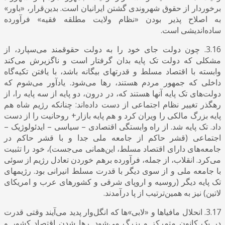
برخوردار از حقوق شهروندی گشتن ایرانیان است. بدین‌قرار، «باور»
به اصلاح پذیر بودن «نظام ولایت مطلقه فقیه» فرآورده
ساده‌اندیشی است.
3.16. چون دولت جای خود را به دولت حقوقمند می‌سپارد، از
مشکلی که دولت تک پایه بدان گرفتار است و ناگزیرش می‌کند
وابسته با اقتصاد مسلط و قدرتهای بیگانه باشد، با یافتن تکیه‌گاه
داخلی که جمهور مردم هستند، رها می‌شود. یادآور می‌شوم که
دولت‌های تک پایه آنها هستند که، در درون، دو پایه از سه پایه را، از
رهگذر تغییر نظام اجتماعی از دست داده‌اند: چنانکه رژیم شاه هم
پایه بزرگ مالکی را ویران کرد و هم پایه بازار+ روحانیت را از دست
داد. تک پایه شد. از راه وابستگی اقتصادی – سیاسی – ایدئولوژیک –
اجتماعی (قشر حاکم از جامعه ملی جدا و با قشر حاکم در
جامعه‌های دارای اقتصاد مسلط، این‌همانی می‌جست)، خود را تثبیت
می‌کرد. انقلاب، از جمله، فرآورده برهم خوردن تعادل رژیم از سوئی
با جامعه ملی و از سوی دیگر با قدرت مسلط انیرانی بود. رژیمهای
تک پایه دیگر (روسیه و اروپای شرقی و کشورهای عرب و امریکای
لاتین) نیز به همین‌ترتیب از پا درآمدند.
3.17. انحلال مافیاها و «لابی»ها که انگل‌وار پدید می‌آیند وقتی قدرت
در یک کانون متمرکز و بزرگ می‌شود. رها شدن اقتصاد کشور و