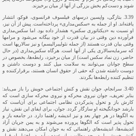
شوند و دست‌کم بخش بزرگی از آنها از میان برخیزند.
3.39. بتازگی، واپسین درسهای فیلسوف فرانسوی، فوکو، انتشار
یافته‌اند. او از جمله به «سکس‌مداری» پرداخته‌است. پیش از آن نیز،
او نسبت به «دیکتاتوری سکس» هشدار داده بود. اما سکس‌مداری
فرآورده دین وقتی در بیان قدرت از خود بیگانه می‌شود و مرامها
وقتی بیان قدرت هستند (از جمله نئولیبرالیسم) و نیز سالاریها است
که سرمایه‌سالاری یکی از آنها است. هرگاه سکس‌مداری (در حال
حاضر، زن نماد سکس است) از میان برخیزد، رابطه‌ها، بخصوص در
سطح جوانان می‌توانند به سلامت میل کنند و دوست داشتن و
دوست داشته شدن که حقی از حقوق انسان هستند، برقرارکننده و
تنظیم کننده رابطه‌ها بگردند.
3.40. سرانجام، جوان نقش و کنش اجتماعی خویش را باز می‌یابد:
بنابر تعریف، جوان نیروی محرکه و نیروی محرکه سازی است که
کارش باز و تحول پذیرکردن نظامی اجتماعی برای آن‌است که
بارشد خودانگیخته او سازگار گردد. جوان، برای ایفای این نقش، نیاز
به الگوها در هر چهار بعد و نیز اندیشه راهنما دارد. در جامعه باز و
تحول پذیر است که الگوها پرورده می‌شوند و به یمن جریان آزاد
اندیشه‌ها، اندیشه‌های راهنمائی که به جوان امکان می‌دهند نقش و
کنش خویش را، در حد مطلوب، از عهده برآید، در اختیار او قرار