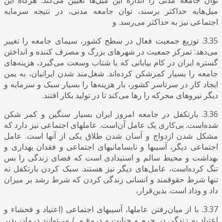
میل‌هابه حداکثر برسند، توان جامعه مدنی، در نتیجه سرمایه
اجتماعی نیز به حداکثر می‌رسد. و
3.35. توزیع جمعیت فعال در سطح کشور، سیمای جامعه را تغییر
می‌دهد: تمرکز جمعیت در شهرهای بزرگ و مصرف کننده و انداختن
گستره ایران در کام بیابانی که با شتاب وسعت می‌گیرد، هزینه‌های
جامعه را بسیار کمرشکن کرده‌اند. شغل‌مند شدن ایرانیان، به یمن
ایجاد کار در سرتاسر کشور، بار هزینه‌ها را بسیار سبک و سرمایه و
دیگر نیروهای محرکه را رها می‌کند تا در تولید بکار افتند.
3.36. بارتکفل در جامعه امروز ایران بسیار سنگین و کمر شکن
شده‌است. بی‌کاری یک عامل آن‌است. عاملهای اجتماعی نیز دارد که
مشکل شدن ازدواج و آسان شدن طلاق یکی از آنها است. عامل
اجتماعی دیگر، آسیبها و نابسامانیهای اجتماعی و فقدان بهداری و
بهداشت و محیط سالم و استبدادی است که فضای زندگی را بس
تنگ کرده‌است، عامل‌های دیگر نیز هستند. سبک کردن بارتکفل نه
تنها شرط حقوقمند و انسانی زندگی کردن که شرط رشد بر میزان
داد و وداد است. بدین‌قرار،
3.37. با از میان‌رفتن عاملها، آسیبهای اجتماعی (اعتیاد و فحشاء و
اعتیاد به زندگی در جرم و جنایت و دروغ و...) می‌توانند درمان پذیر