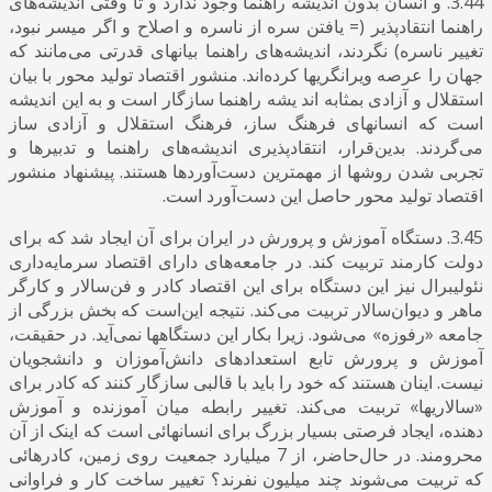
3.44. و انسان بدون اندیشه راهنما وجود ندارد و تا وقتی اندیشه‌های
راهنما انتقاد‌پذیر (= یافتن سره از ناسره و اصلاح و اگر میسر نبود،
تغییر ناسره) نگردند، اندیشه‌های راهنما بیانهای قدرتی می‌مانند که
جهان را عرصه ویرانگریها کرده‌اند. منشور اقتصاد تولید محور با بیان
استقلال و آزادی بمثابه اند یشه راهنما سازگار است و به این اندیشه
است که انسانهای فرهنگ ساز، فرهنگ استقلال و آزادی ساز
می‌گردند. بدین‌قرار، انتقادپذیری اندیشه‌های راهنما و تدبیرها و
تجربی شدن روشها از مهمترین دست‌آوردها هستند. پیشنهاد منشور
اقتصاد تولید محور حاصل این دست‌آورد است.
3.45. دستگاه آموزش و پرورش در ایران برای آن ایجاد شد که برای
دولت کارمند تربیت کند. در جامعه‌های دارای اقتصاد سرمایه‌داری
نئولیبرال نیز این دستگاه برای این اقتصاد کادر و فن‌سالار و کارگر
ماهر و دیوان‌سالار تربیت می‌کند. نتیجه این‌است که بخش بزرگی از
جامعه «رفوزه» می‌شود. زیرا بکار این دستگاهها نمی‌آید. در حقیقت،
آموزش و پرورش تابع استعدادهای دانش‌آموزان و دانشجویان
نیست. اینان هستند که خود را باید با قالبی سازگار کنند که کادر برای
«سالاریها» تربیت می‌کند. تغییر رابطه میان آموزنده و آموزش
دهنده، ایجاد فرصتی بسیار بزرگ برای انسانهائی است که اینک از آن
محرومند. در حال‌حاضر، از 7 میلیارد جمعیت روی زمین، کادرهائی
که تربیت می‌شوند چند میلیون نفرند؟ تغییر ساخت کار و فراوانی