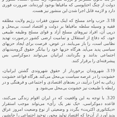
دولت از چنگ اختاپوسی که مافیاها بوجود آورده‌اند، ضرورت فوری
دارد و لازمه قابل اجرا شدن این منشور نیز هست.
3.18. حزب واحد مسلح که اینک ستون فقرات رژیم ولایت مطلقه
فقیه و وسیله سلطه مافیاها بر دولت و اقتصاد است، بی‌محل و
درپی آن، افراد نیروهای مسلح آزاد و قوای مسلح وظیفه طبیعی
خود، که دفاع از استقلال و تمامیت ارضی کشور درصورت تهدید
نظامی است، را باز می‌یابند. در عوض، فرصت برای ایجاد حزبهای
سیاسی پدید می‌آید. هرگاه حزبها خود را بیانگر حقوق گروه‌بندیهای
اجتماعی بدانند و بگردانند، ایرانیان می‌توانند دموکراسی بس
پیشرفته‌ای را برقرار کنند.
3.19. شهروندان برخوردار از حقوق شهروندی گشتن ایرانیان،
خشونت را در عرصه سیاست بی‌محل می‌کند. هرگاه قواعد خشونت
زدائی به اجرا درآیند، در بعدهای اقتصادی و اجتماعی و فرهنگی و در
رابطه با طبیعت نیز خشونت بی‌محل می‌شود. و
3.20. با توجه به این واقعیت که در ایران اقوام زندگی می‌کنند،
قاعده دموکراسی، «یک نفر یک رأی» می‌تواند موجب استقرار
«دیکتاتوری اکثریت» بگردد و وضعیتی از نوع وضعیت امروز عراق
پدید آورد. از آن‌جا که اقتصاد تولید محور، توحید اجتماعی را جانشین