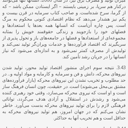
درکنار هم سرپا، بر زمینی بایستند – اگر ایستادن ممکن باشد – که
از گرما، سرخ شده‌است. و صاحب کتاب سرمایه در قرن بیست و
یکم نیز هشدار می‌دهد که نظام اقتصادی کنونی محکوم به مرگ
است. پس چاره آن‌است که انسانها همه بعدها یا استعدادها و
فضلهای خود را بازجویند و زندگی حقوقمند خویش را بمثابه
مجموعه‌ای از استعدادها و فضلها در جامعه‌های باز و تحول پذیری از
سربگیرند که اقتصاد فرآورده‌ها و خدمات ویران‌گر تولید نمی‌کند و
تولیدش از مصرف کمتر نمی‌شود و به اندازه‌ای می‌شود که نیاز
انسانها را در جریان رشد تأمین ‌کند.
3.43. نتیجه سوم اجرای منشور اقتصاد تولید محور، تولید شدن
نیروهای محرکه، دانش و فن و سرمایه و کارمایه و مواد اولیه و... در
حد مطلوب و تخریب نشدن این نیروهای محرکه (بازار فرآورده‌های
مشتق بی‌محل می‌شوند) است. در حقیقت، چون انسان فرهنگ ساز
است و او است که نیروی محرکه می‌سازد، وقتی خود رهبری کننده
می‌شود و رشدش در استقلال و آزادی هدف می‌گردد، توانائی
فرهنگی لازم را برای تولید نیروهای محرکه بدست می‌آورد. خاطر
نشان می‌کنم که در جهان امروز، هم تولید نیروهای محرکه به
حداقل است و هم تخریب آنها به حداکثر.