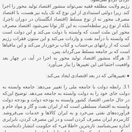
رژیم ولایت مطلقه فقیه نمی‌تواند منشور اقتصاد تولید محور را اجرا
کند. زیرا دولتی استبدادی از این نوع که تک پایه نیز هست، با اقتصاد
مصرف محور نه از نوع مسلط (اقتصاد انگلستان در دوران تاچر)،
بلکه از نوع زیر سلطه‌است، به این کار توانا نمی‌شود. اقتصاد مصرف
محور این ملت است که وابسته با دولت می‌کند و این دولت است
که وابسته با درآمد نفت و واردات می‌کند و این ستون فقرات رژیم
است که از رانتهای بی‌حساب و کتاب برخوردار می‌کند و این مافیاها
است که بر جامعه مسلط می‌گرداند. پس،
3. هرگاه منشور اقتصاد تولید محور به اجرا در آید، در چهار بعد
واقعیت اجتماعی این تغییرها را ببار می‌آورد:
● تغییرهائی که در بعد اقتصادی ایجاد می‌کند:
3.1. رابطه دولت با جامعه ملی را تغییر می‌دهد: جامعه وابسته به
دولت جای خود را به دولت وابسته به جامعه می‌دهد. توضیح این‌که
در حال حاضر، اقتصاد کشور وابسته به بودجه دولت و بودجه دولت
وابسته به اقتصاد مسلطی است که از ایران نفت و گاز و مواد خام و
فرآورده‌های نفتی می‌خرد و به ایران کالاها و خدمات می‌فروشد.
کارمردم ایران مصرف کردن است و در این مصرف کردن، نابرابری
اندازه نمی‌شناسد. تازه‌ترین «اطلاعی» که حکومت انتشار داده‌است،
می‌گوید، از زمانی که قانون یارانه‌ها اجرا شده‌است بدین‌سو، از