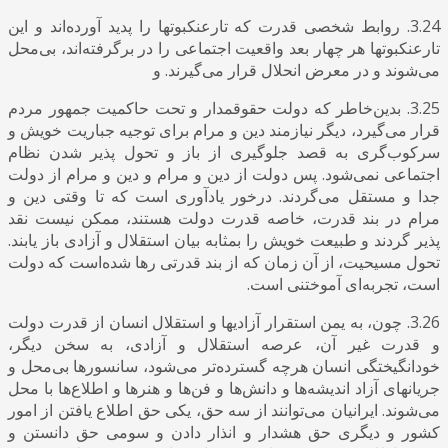
3.24. روابط شخصی قدرت که تارعنکبوتها را پدید آورده‌اند و این
تارعنکبوتها هر چهار بعد واقعیت اجتماعی را در برگرفته‌اند، بی‌محل
می‌شوند و در معرض انحلال قرار می‌گیرند. و
3.25. بدین‌خاطر که دولت حقوقمدار و تحت حاکمیت جمهور مردم
قرار می‌گیرد، دیگر نیازمند دین و مرام برای توجیه جباریت خویش و
سرکوب‌گری به قصد جلوگیری از باز و تحول پذیر شدن نظام
اجتماعی نمی‌شود. پس دولت از دین و مرام و دین و مرام از دولت
جدا و مستقل می‌گردند. درخور یادآوری است که تا وقتی دین و
مرام در بند قدرت، خاصه قدرت دولت هستند، ممکن نیست نقد
پذیر گردند و طبیعت خویش را بمثابه بیان استقلال و آزادی باز یابند.
تحول مسیحیت، از آن زمان که از بند قدرتی رها شده‌است که دولت
است، تجربه‌ای آموختنی است.
3.26. چون، به یمن استقرار آزادیها و استقلال انسان از قدرت دولت
و قدرت غیر آن، عرصه استقلال و آزادی، به سخن دیگر،
خودانگیختگی انسان هرچه گسترده‌تر می‌شود، سانسورها بی‌محل و
جریانهای آزاد اندیشه‌ها و دانش‌ها و فن‌ها و هنرها و اطلاع‌ها با محل
می‌شوند. ایرانیان می‌توانند از سه حق، یکی حق اطلاع یافتن از امور
کشور و دیگری حق هشدار و انذار دادن و سومی حق دانستن و