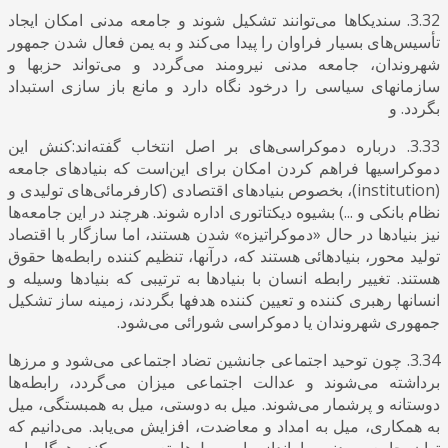
3.32. سندیکاها می‌توانند تشکیل شوند و جامعه مدنی امکان ایجاد
تأسیس‌های بسیار فراوان را پیدا می‌کند و به یمن فعال شدن جمهور
شهروندان، جامعه مدنی نیرومند می‌گردد و می‌تواند حزبها و
سازمانهای سیاسی را درخود نگاه دارد و مانع باز سازی استبداد
بگردد. و
3.33. درباره دموکراسی‌های بر اصل انتخاب گفته‌اند:کنش این
دموکراسیها فراهم کردن امکان برای این‌است که بنیادهای جامعه
(institution)، بخصوص بنیادهای اقتصادی (کارفرمائی‌های تولیدی و
نظام بانکی و ...) بشیوه دیکتاتوری اداره شوند. هرچند در این جامعه‌ها
نیز بنیادها در حال «دموکراتیزه» شدن هستند، اما سازگار با اقتصاد
تولید محور، بنیادهائی هستند که، درآنها، تنظیم کننده رابطه‌ها حقوق
هستند. تغییر رابطه انسان با بنیادها به ترتیبی که بنیادها وسیله و
انسانها رهبری کننده و تعیین کننده هدفها بگردند، زمینه ساز تشکیل
جمهوری شهروندان یا دموکراسی شورائی می‌‌شود.
3.34. چون توحید اجتماعی جانشین تضاد اجتماعی می‌شود و مرزها
برداشته می‌شوند و عدالت اجتماعی میزان می‌گردد، رابطه‌ها
دوستانه و پرشمار می‌شوند. میل به دوستی، میل به همبستگی، میل
به همکاری، میل به امداد و معاضدت، افزایش می‌‌یابد. می‌دانیم که
توان جامعه مدنی را اندازه این میل‌ها تعیین می‌کند. هرگاه این