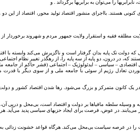
رابریها را می‌توان به برابریها بر‌گرداند . و
ای کنونی هستند. بااجرای منشور اقتصاد تولید محور، اقتصاد از این دو
لایت مطلقه فقیه و استقرار ولایت جمهور مردم و شهروند برخوردار از 
 که دولت تک پایه بدان گرفتار است و ناگزیرش می‌کند وابسته با اقتص
ند که، در درون، دو پایه از سه پایه را، از رهگذر تغییر نظام اجتماعی
تگی اقتصادی – سیاسی – ایدئولوژیک – اجتماعی (قشر حاکم از جامعه م
خوردن تعادل رژیم از سوئی با جامعه ملی و از سوی دیگر با قدرت مس
ی قدرت در یک کانون متمرکز و بزرگ می‌شود. رها شدن اقتصاد کشور و دول
یه و وسیله سلطه مافیاها بر دولت و اقتصاد است، بی‌محل و درپی آن،
یابند. در عوض، فرصت برای ایجاد حزبهای سیاسی پدید می‌آید. هرگاه ح
نت را در عرصه سیاست بی‌محل می‌کند. هرگاه قواعد خشونت زدائی به اج