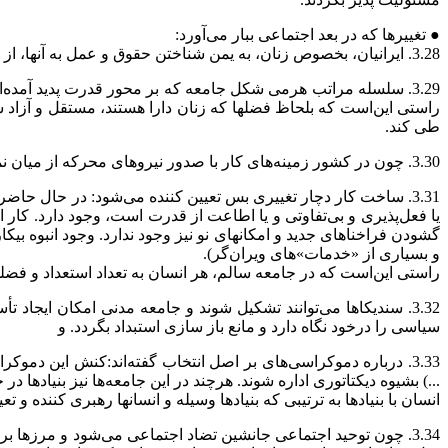
● تغییرها که در بعد اجتماعی ببار می‌آورد:
3.28. ایرانیان، بخصوص زنان، به یمن شناختن حقوق و عمل به آنها، از منزلتی و کرامتی برخوردار می‌شوند که در طول تاریخ از آن برخوردار نبوده‌اند.
3.29. سلسله مراتب هرمی شکل جامعه که بر محور قدرت پدید آمده‌
راستی این‌است که بلحاظ فضلها که زنان دارا هستند، مستقل و آزاد
طی کند.
3.30. چون در کشور زمینه‌های کار با صدور نیروهای محرکه از میان نمی‌رود، استعدادها در کشور می‌مانند و در هر چهار بعد فعال می‌شوند. بنابراین،
3.31. ساخت کار دچار تغییری بس تعیین کننده می‌شود: در حال حا
یا فعل‌پذیری و بی‌تفاوتی و یا اطاعت از قدرت است، وجود دارد. کار ا
گشودن فراخناهای جدید و امکانهای نو نیز وجود ندارد. وجود انبوه بیک
و بسیاری از «خدمات»های ویران‌گر).
راستی این‌است که در جامعه سالم، هر انسان به تعداد استعداد و فضلهائ
3.32. سندیکاها می‌توانند تشکیل شوند و جامعه مدنی امکان ایجاد
سیاسی را درخود نگاه دارد و مانع باز سازی استبداد بگردد. و
...) بشیوه دیکتاتوری اداره شوند. هرچند در این جامعه‌ها نیز بنیادها د
انسان با بنیادها به ترتیبی که بنیادها وسیله و انسانها رهبری کننده 
3.34. چون توحید اجتماعی جانشین تضاد اجتماعی می‌شود و مرزها 