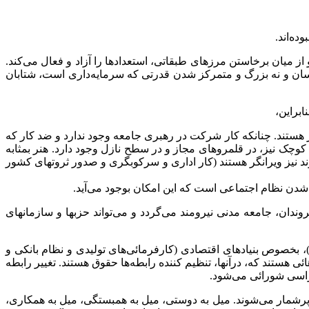
ز میان برخاستن مرزهای طبقاتی، استعدادها را آزاد و فعال می‌کند.
نسان و نه بزرگ و متمرکز شدن قدرتی که سرمایه‌داری است، شتابان
ر هستند. چنانکه کار شرکت در رهبری جامعه وجود ندارد و ضد کار که
ت کوچک نیز، در قلمروهای مجاز و در سطح نازل وجود دارد. هنر بمثابه
ارند نیز ویرانگر هستند (کار اداری و سرکوبگری و صدور ثروتهای کشور
یر شدن نظام اجتماعی است که این امکان بوجود می‌آید.
روندان، جامعه مدنی نیرومند می‌گردد و می‌تواند حزبها و سازمانهای
3.3. درباره دموکراسی‌های بر اصل انتخاب گفته‌اند:کنش این دموکراسیها فراهم کردن امکان برای این‌است که بنیادهای جامعه (institution)، بخصوص بنیادهای اقتصادی (کارفرمائی‌های تولیدی و نظام بانکی و
هائی هستند که، درآنها، تنظیم کننده رابطه‌ها حقوق هستند. تغییر رابطه
کراسی شورائی می‌‌شود.
و پرشمار می‌شوند. میل به دوستی، میل به همبستگی، میل به همکاری،