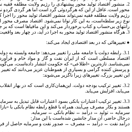
2. منشور اقتصاد تولید محور پیشنهادی را رژیم ولایت مطلقه فقیه ن
محور است. غافل از این که هرگردوئی گرد است اما هر گردی گردو نم
رژیم ولایت مطلقه فقیه نمی‌تواند منشور اقتصاد تولید محور را اجرا ک
نوع زیر سلطه‌است، به این کار توانا نمی‌شود. اقتصاد مصرف محور 
رانتهای بی‌حساب و کتاب برخوردار می‌کند و این مافیاها است که بر 
3. هرگاه منشور اقتصاد تولید محور به اجرا در آید، در چهار بعد واقعیت اجتماعی این تغییرها را ببار می‌آورد:
● تغییرهائی که در بعد اقتصادی ایجاد می‌کند:
3.1. رابطه دولت با جامعه ملی را تغییر می‌دهد: جامعه وابسته به 
اقتصاد مسلطی است که از ایران نفت و گاز و مواد خام و فرآورد
نمی‌شناسد. تازه‌ترین «اطلاعی» که حکومت انتشار داده‌است، می‌گوید، از زمانی ک
و پرسش کننده گرامی و بسیاری از هموطنان عزیز می‌دانند که تغییر ر
این تغییر بزرگ، تغییرهای زیرا ناگزیر می‌شوند:
3.2. تغییر ترکیب بودجه دولت. این‌همان‌کاری است که در بهار انق
می‌یابد، افزایش می‌یابد.
3.3. تغییر ترکیب اعتبارات بانکی بسود اعتبارات قابل تبدیل به سر
هستند و بکار مصرف می‌آیند، همراه با قطع رابطه نظام بانکی با «بازار
سرمایه ↔ تولید ↔ درآمد ↔ نظام بانکی ↔ سرمایه.
درحال حاضر، آن مدار جانشین شده‌است با این مدار:
درآمد نفت ↔ درآمد ↔ مصرف ↔ صدور نفت و سرمایه حاصل از فروش