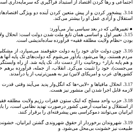
اجتماعی و رها کردن اقتصاد از استبداد فراگیری که سرمایه‌داری است، ناب
3.14. پیشخور کردن و از پیش متعین کردن آینده دو ویژگی اقتصاده
استقلال و آزادی عمل او را بیشتر می‌کند.
● تغییرهائی که در بعد سیاسی ببار می‌آورد:
3.15. تغییر اول و اساسی همان تابع ملت شدن دولت است: انحلال و
بودن «نظام ولایت مطلقه فقیه» فرآورده ساده‌اندیشی است.
3.16. چون دولت جای خود را به دولت حقوقمند می‌سپارد، از مشکلی
مردم هستند، رها می‌شود. یادآور می‌شوم که دولت‌های تک پایه آنها هست
و هم پایه بازار+ روحانیت را از دست داد. تک پایه شد. از راه وابس
می‌جست)، خود را تثبیت می‌کرد. انقلاب، از جمله، فرآورده برهم 
کشورهای عرب و امریکای لاتین) نیز به همین‌ترتیب از پا درآمدند.
3.17. انحلال مافیاها و «لابی»ها که انگل‌وار پدید می‌آیند وقت
لازمه قابل اجرا شدن این منشور نیز هست.
3.18. حزب واحد مسلح که اینک ستون فقرات رژیم ولایت مطلقه فق
از استقلال و تمامیت ارضی کشور درصورت تهدید نظامی است، را باز می‌
ایرانیان می‌توانند دموکراسی بس پیشرفته‌ای را برقرار کنند.
3.19. شهروندان برخوردار از حقوق شهروندی گشتن ایرانیان، خشو
طبیعت نیز خشونت بی‌محل می‌شود. و