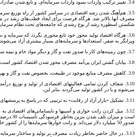
3.4. تغییر ترکیب واردات بسود واردات سرمایه‌ای. و تابع شدن صادرات و واردات با رشد اقتصاد تولید محوری که توانا به فعال کردن نیروهای محرکه در خویش است.
3.5. هم‌آهنگ شدن رشد اقتصادی در سراسر کشور از راه توزیع سرمایه
مصرف آنها بالاتر شد. هرگاه فرصت برای ایجاد قطب‌های رشد در م
شکستن اسطوره رشد از نوع رشدی که جامعه‌های تحت نظام سرمایه‌دا
3.6. هرگاه اقتصاد تولید محور خود تابع محوری نگردد که سرمایه 
ویرانگر به صفر، استعدادها و سرمایه‌های بسیار بیشتری آزاد می‌شوند ک
3.7. چون زمینه‌های کار با صدور نفت و گاز و دیگر مواد خام و نیمه ساخته از بین نمی‌روند، با بکار افتادن نیروهای محرکه، امکان بازهم بیشتری برای نیروی جوان کشور پدید می‌آید.
3.8. بیابان گشتن ایران پی‌آمد مصرف محور شدن اقتصاد کشور است، از مهم‌ترین نتایج اقتصاد تولید محور کاستن از آلودگی محیط زیست و سبز کردن ایران، وطن بس عزیز ما است.
3.9. کاهش مصرف منابع موجود در طبیعت، بخصوص نفت و گاز و بهره‌برداری علمی از این منابع به قصد ممکن کردن بهره‌برداری از تمامی آنها دست‌آورد بس مهم اجرای این منشور است.
3.10. شفاف کردن تمامی فعالیتهای اقتصادی از تولید و توزیع در
می‌شوند و یا در کشور تولید می‌گردند. بنابر این،
3.11. تشکیل «بازار آزاد از رقابت» به ترتیبی که در پاسخ به پرسشهای پیشین تشریح شد.
صدور 50 میلیارد دلار می‌داند. و رانت خوارها سرمایه‌ها را از کشور خارج می‌کنند. و حاصل این‌همه:
3.13. در حال حاضر بخاطر زیادت مصرف بر تولید و ساختار سرمایه