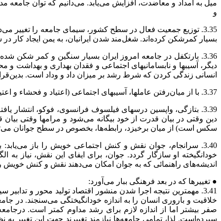
میل به امداد و معاضدت، افزایش می‌‌یابد. می‌دانیم که توان جامعه مدن
و
3.35. توزیع جمعیت فعال در سطح کشور، سیمای جامعه را تغییر می
بسیار کمرشکن کرده‌اند. شغل‌مند شدن ایرانیان، به یمن ایجاد کار در سر
3.36. بارتکفل در جامعه امروز ایران بسیار سنگین و کمر شکن 
دیگر، آسیبها و نابسامانیهای اجتماعی و فقدان بهداری و بهداشت و
انسانی زندگی کردن که شرط رشد بر میزان داد و وداد است. بدین‌قرا
3.37. با از میان‌رفتن عاملها، آسیبهای اجتماعی (اعتیاد و فحشاء و اعتیاد به زندگی در جرم و جنایت و دروغ و...) می‌توانند درمان پذیر شوند و دست‌کم بخش بزرگی از آنها از میان برخیزند.
3.39. بتازگی، واپسین درسهای فیلسوف فرانسوی، فوکو، انتشار یا
دین وقتی در بیان قدرت از خود بیگانه می‌شود و مرامها وقتی بیان 
سکس است) از میان برخیزد، رابطه‌ها، بخصوص در سطح جوانان می‌توا
3.40. سرانجام، جوان نقش و کنش اجتماعی خویش را باز می‌یاب
خودانگیخته او سازگار گردد. جوان، برای ایفای این نقش، نیاز به الگ
اندیشه‌های راهنمائی که به جوان امکان می‌دهند نقش و کنش خویش را، د
● تغییرها که در بعد فرهنگی ببار می‌آورد:
3.41. مهمترین نتیجه اجرا شدن منشور اقتصاد تولید محور و تدابیر
خلاقیت و باروری انسان را به اندازه خودانگیختگی می‌سنجند. در جام
صفر بیشتر اما از اندازه لازم برای رشد مداوم کمتر است. درجامعه
سپرده‌است. لذا، تمامی جامعه‌ها نیازمند تغییرند جهت این تغییر به