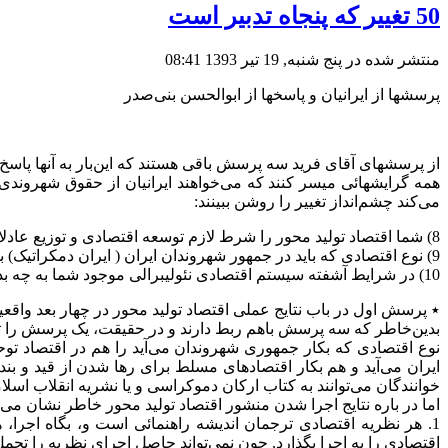
50 تغییر که پنجاه تدبیر است
منتشر شده در پنج شنبه, 19 تیر 1393 08:41
پرسشها از ایرانیان و پاسخها از ابوالحسن بنی‌صدر
از پرسشهای آقای فرید سه پرسش باقی هستند که این‌بار به آنها پاسخ م
همه گرایشهائی میسر کنند که می‌خواهند ایرانیان از حقوق شهروندی 
می‌کند چشم‌انداز تغییر را روشن ببینند:
8) شما اقتصاد تولید محور را شرط لازم توسعه اقتصادی و توزیع عادلانه ثروت می‌دانید نتایج عملی و سیاسی که این تز بخود می گیرد چگونه است؟
9) نوع اقتصادی که باید در جمهور شهروندان ایران ( ایران دمکراتیک) بکار گرفته شود چیست؟
10) در شرایط آشفته سیستم اقتصادی نئولیبرالی موجود شما به چه بدیلی می‌اندیشید؟
٭ پرسش اول در باب نتایج عملی اقتصاد تولید محور در چهار بعد واقع
بدین‌خاطر که سه پرسش باهم ربط دارند و در حقیقت، یک پرسش را ت
نوع اقتصادی که بکار جمهوری شهروندان می‌آید را هم در اقتصاد توحی
ایران می‌آید و هم بکار اقتصادهای مسلط برای رها شدن از قید و بند
خوانندگان می‌توانند به کتاب ارکان دموکراسی و یا نشریه انقلاب اسل
اما در باره نتایج اجرا شدن منشور اقتصاد تولید محور خاطر نشان می‌
1. هر نظریه اقتصادی ترجمان اندیشه راهنمائی است و، بگاه اجرا، 
اقتصادی را به اجرا بگذارد. چون نمی‌تواند حاصل اجرای نظریه را تحمل 