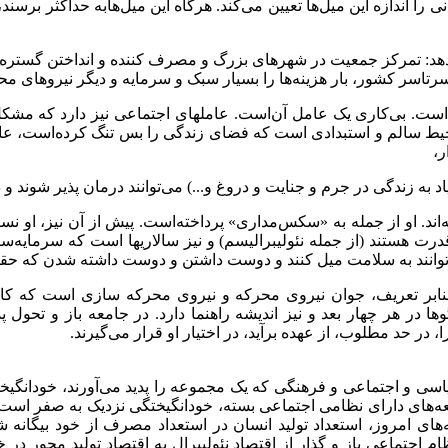
ی را اندازه این میل‌ها تعیین می‌کند. هرگاه این میل‌هابه حداکثر برسن
‌دهد: تمرکز جمعیت در شهرهای بزرگ و مصرف کننده و انداختن گستره ای
تاسر کشور، بار هزینه‌ها را بسیار سبک و سرمایه و دیگر نیروهای محرکه 
شده‌است. بی‌کاری یک عامل آن‌است. عاملهای اجتماعی نیز دارد که م
 محیط سالم و استبدادی است که فضای زندگی را بس تنگ کرده‌است، عام
ر،
فته‌اند. او از جمله به «سکس‌مداری» پرداخته‌است. پیش از آن نیز، او
قدرت هستند (از جمله نئولیبرالیسم) و نیز سالاریها است که سرمایه‌
نند به سلامت میل کنند و دوست داشتن و دوست داشته شدن که حقی از 
د: بنابر تعریف، جوان نیروی محرکه و نیروی محرکه سازی است که ک
وها در هر چهار بعد و نیز اندیشه راهنما دارد. در جامعه باز و تحول پ
ر حد مطلوب، از عهده برآید، در اختیار او قرار می‌گیرند.
 سیاسی و اجتماعی و فرهنگی که یک مجموعه را پدید می‌آورند، خودانگیخ
عه‌های دارای نظامی اجتماعی بسته، خودانگیختگی نزدیک به صفر است. ز
‌های امروز، استعداد تولید انسان در استعداد مصرف از خود بیگانه ش
 نظام اجتماعی باز و گذار از اقتصاد نئولیبرال به اقتصاد تولید مح