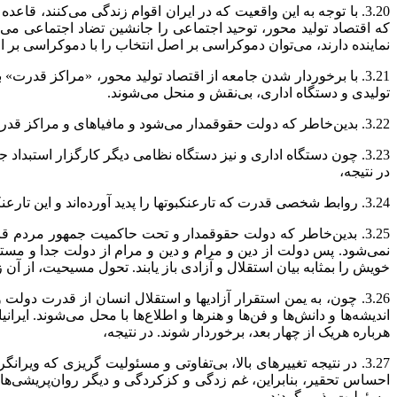
3.20. با توجه به این واقعیت که در ایران اقوام زندگی می‌کنند، 
که اقتصاد تولید محور، توحید اجتماعی را جانشین تضاد اجتماعی 
نماینده دارند، می‌توان دموکراسی بر اصل انتخاب را با دموکراسی بر
3.21. با برخوردار شدن جامعه از اقتصاد تولید محور، «مراکز قد
تولیدی و دستگاه اداری، بی‌نقش و منحل می‌شوند.
3.22. بدین‌خاطر که دولت حقوقمدار می‌شود و مافیاهای و مراکز قدرت منحل می‌شوند، دستگاه‌های سرکوب بی‌محل و منحل می‌گردند.و
3.23. چون دستگاه اداری و نیز دستگاه نظامی دیگر کارگزار استبدا
در نتیجه،
3.24. روابط شخصی قدرت که تارعنکبوتها را پدید آورده‌اند و این تارعنکبوتها هر چهار بعد واقعیت اجتماعی را در برگرفته‌اند، بی‌محل می‌شوند و در معرض انحلال قرار می‌گیرند. و
3.25. بدین‌خاطر که دولت حقوقمدار و تحت حاکمیت جمهور مردم ق
نمی‌شود. پس دولت از دین و مرام و دین و مرام از دولت جدا و مس
خویش را بمثابه بیان استقلال و آزادی باز یابند. تحول مسیحیت، از آ
3.26. چون، به یمن استقرار آزادیها و استقلال انسان از قدرت د
اندیشه‌ها و دانش‌ها و فن‌ها و هنرها و اطلاع‌ها با محل می‌شوند. 
هرباره هریک از چهار بعد، برخوردار شوند. در نتیجه،
3.27. در نتیجه تغییرهای بالا، بی‌تفاوتی و مسئولیت گریزی که ویر
احساس تحقیر، بنابراین، غم زدگی و کزکردگی و دیگر روان‌پریشی‌ها
مسئولیت پذیر بگردند.