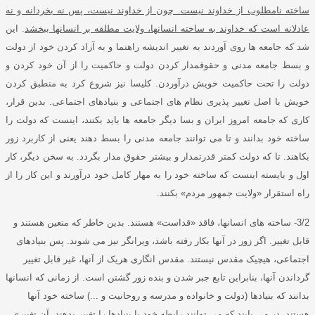
ساخته نامطلوب از خداوند نیست
.
چون از خداوند نیست، پس نه بخردانه و نه
عادلانه است که خداوند به ساخته انسانها، ولایت مطلقه بر انسانها ببخشد
.
این
شد که جامعه ها روی آوردند به تغییر اندیشه راهنما و به آزاد کردن خود از دولت
و بسط جامعه مدنی و حقوقمدار کردن دولت و حاکمیت را از آن خود کردن و
دولت را تحت حاکمیت خویش درآوردن
.
کلیسا نیز شروع کرد به منطبق کردن
خویش با اصل تغییر پذیری نظام های اجتماعی و بنیادهای اجتماعی
.
بدین قرار،
کاری که جامعه امروز ایران و بسا دیگر جامعه ها باید بکنند، اینست که دولت را
ساخته خود بدانند و تا می توانند جامعه مدنی را بسط دهند یعنی از کاربرد زور
بکاهند
.
تا که دولت کمتر قدرتمدار و بیشتر حقوق مدار بگردد
.
به سخن دیگر، کار
اول و بایسته اینست که ساخته خود را به مهار کامل خود درآورند و این کار را از
راه استقرار
«
ولایت جمهور مردم
»
بکنند
.
3/2-
ساخته های انسانها، فاقد
«
قداست
»
هستند
.
بدین خاطر که متعین هستند و
قابل تغییر
.
اگر زور در آنها بکار رفته باشد، ویرانگر نیز می شوند
.
پس بنیادهای
اجتماعی، هیچیک مقدس نیستند
.
مقدس انگاری هریک از آنها، غیر قابل تغییر
گرداندن آنها، بنابراین تابع جبر شدن و بنده زور گشتن است
.
از زمانی که انسانها
بدانند که بنیادها
(
دولت و خانواده و مدرسه و روحانیت و
...)
ساخته خود آنها
هستند، در می یابند که می توانند رابطه خود با بنیادها را تغییر بدهند
.
آن تغییری