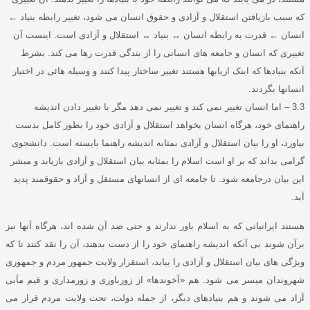
که سبب بازیافتن استقلال و آزادی و حقوق انسان می شود، تغییر رابطه بنیاد
←
انسان
←
قدرت به رابطه انسان
↔
بنیاد
↔
استقلال و آزادی است
.
اینست آن
تغییری که انسان و جامعه های انسانی را از بندگی قدرت رها می کند
.
بشرط
آنکه بنیادها که اینک اربابها هستند تغییر ساختار پیدا کنند و وسیله هائی در اختیار
انسانها بگردند
.
3.3 –
اما انسان تغییر نمی کند و تغییر نمی دهد مگر با تغییر دادن اندیشه
راهنمای خود، هرگاه انسان بخواهد استقلال و آزادی خود را بطور کامل بدست
بیاورد، او را بیان استقلال و آزادی بمثابه اندیشه راهنما بایسته است
.
دانشجوی
گرامی بداند که بر او است اسلام را بمثابه بیان استقلال و آزادی بازیابد و مبشر
این بیان درجامعه شود
.
تا جامعه ای از انسانهای مستقل و آزاد و حقوقمند پدید
آید
.
هستند ایرانیانی که به اسلام باور ندارند و حتی ضد آن شده اند، هرگاه آنها نیز
برآن شوند بی آنکه اندیشه راهنمای خود را از دست بدهند، آن را نقد کنند تا که
ویژگی های بیان استقلال و آزادی را بیابد، استقرار ولایت جمهور مردم و جمهوری
شهروندان میسر می شود
.
هم
«
آخوندها
»
از زورباوری و زورمداری و قیم مآبی
آزاد می شوند و هم بنیادهای دیگر، از جمله دولت، تحت ولایت مردم قرار می