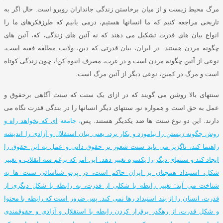
مرگ محیط زیست و از میان برخاستن زندگی جانداران روبرو است
.
حال اگر به
تاریخی مراجعه کنیم که ما انسانها هستیم، درمی یابیم که طرزفکرهای ما را
انواع بیان های قدرت تشکیل می دهند که نه آئین های زندگی، که، آئین های
چگونه مردن هستند
.
در ایران، بیان قدرتی که دین، ولایت مطلقه فقیه است،
نوعی از آئین چگونه مردن است و در غرب، مصرف انبوه کن
!
، چون زندگی کوتاه
است و مرگ در کمین، نوعی دیگر از آئین مرگ است
.
سنتهای بالا روشن می گویند که در ازای یک سنت که سنت آگاهی برحقوق و
عمل به حق است و همواره نو، سنتهای دیگر انسانها را در بندگی قدرت نگاه می
دارند
.
این دو نوع سنت ها ضد یکدیگر هستند
.
پس
، جامعه
ای که بخواهد راه و
روش چگونه زیستن را بیاموزد و بکار برد، یعنی بیان استقلال و آزادی را اندیشه
راهنما کند، ناگزیر می باید سنت شعور بر حقوق ذاتی و عمل به این حقوق را
ایجاد کند و سنتهای دیگر را یکسره تغییر دهد
.
این امر که برغم سه انقلاب و تغییر
شکل، استبداد همچنان بر ایران حاکم است، در پرتو شناسائی سنت ها به
شناخت می آید
:
تغییر رابطه با شکلی از قدرت، به رابطه با شکل دیگری از
قدرت، انسان را از بند استبداد رها نمی کند
.
پس ضرور است که رابطه با محتوا
و شکل قدرت، از رهگذر برقرار کردن رابطه با استقلال و آزادی و حقوقمندی