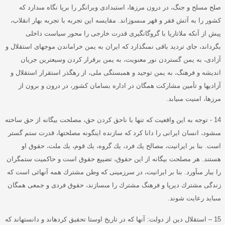
صلح مسلح و جنگ، در درون مرزها، استبدادى ويرانگر را برپا نگاه مى‏دارد كه
كشور را به آتش فقر و قهر مى‏سوزاند
.
مقايسه اين تجربه با تجربه بهار انقلاب،
پيش از آنكه ملاتاريا با گروگانگيرى قدرت خارجى را محور سياست داخلى
بگرداند، جاى ترديد باقى نمى‏گذارد كه ايران به يمن خراماندن موجهاى استقلال و
آزادى، به يمن گستردن نور معنويت، به يمن برقرار كردن وسيع‏ترين جريان
انديشه و فرهنگ، به يمن توحيد و همبستگى ملى، از رهگذر استقرار استقلال و
آزاديها و تأمين مشاركت همگان در اداره بسامان كشور، در درون و برون از
مرزها، امنيت مى‏يابد
.
14 -
توجه به اين واقعيت كه تنها با ناحق كردن حق، مصلحت بيگانه از حق ساخته
مى‏شود، انسان ايرانى را دانا كرد كه سازنده اينگونه مصلحت‏ها، قدرت ستم گستر
است
.
بنا بر ايرانيت، مصالح يك فرد، يك گروه، يك قوم، يك ملت، حقوق او
هستند
.
هر مصلحت بيگانه از اين حقوق، تضييع حقوق است و حاكميت ستمگران
را ببار مى‏آورد
.
بنا بر ايرانيت، در سرزمينى كه وطن مشترك همه آنهائى است كه
زندگى مشترك ديرپا و فرهنگ مشترك را مى‏سازند، حقوق فردى و جمعى همگان
مى‏بايد رعايت شوند
.
15
–
استقلال دین از دولت
:
آنها كه در تاريخ اوستا تحقيق كرده‏اند و دانسته‏اند كه