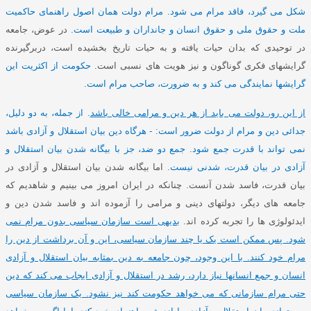
شکل می گیرد، فاقد مرام می شود
.
مر
ا
م دولت همان اصول راهنمای حاکمیت
ملت و حقوق ملی و حقوق انسان و جانداران و طبیعت است
.
در عوض، جامعه
در توحیدی که بدان حیات یافته و به حیات تاریخ بخشیده است، دربرگیرنده
گرایشهای فکری گوناگون و نیز هویت های نسبی است
.
حکومت از اکثریت این
گرایشها نمایندگی می کند و به ضرورت، صاحب مرام است
.
از این رو، دولت می باید از هر دین و مرامی خالی باشد
.
از جمله، به دو دلیل،
جدائی دین و مرام از دولت ضرور است
: -
هرگاه دین بیان استقلال و آزادی باشد
نمی تواند با قدرت جمع شود
.
جمع دو ضد، جز با بیگانه شدن بیان استقلال و
آزادی در بیان قدرت، شدنی نیست
.
اما بیگانه شدن بیان استقلال و آزادی در
بیان قدرت، فاسد شدن آنست
.
چنانکه در ایران امروز می بینیم و شاهدیم که
جامعه های دیگر، دولتهای دینی و مرامی را آزموده اند و فاسد شدن دین و
ایدئولوژی ها را تجربه کرده اند
.
بدیهی است سازمان سیاسی بدون مرام نمی
شود
.
پس ممکن است یک یا چند سازمان سیاسی، این و آن برداشت از دین را
مرام خود کنند
.
با این وجود، چون جامعه به دین بمثابه بیان استقلال و آزادی
انسان و جمع انسانها نیاز دارد، رشد در استقلال و آزادی ایجاب می کند که دین
حتی مرام سازمانی که می خواهد حکومت کند نیز نشود
.
یک سازمان سیاسی