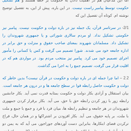
اما این مدعیان هم در اهمیت دادن به حکومت بر خطا هستند و
هم تشکیل
حکومت توسط پیامبر راست نیست
.
در این باره، پیش از این، به تفصیل توضیح
نوشته ام
.
کوتاه آن تفصیل این که
2/1-
در سرتاسر قرآن، یک جمله نیز در باره دولت و حکومت نیست
.
پیامبر نیز
حکومتی تشکیل نداد
.
او مردم سالاری شورائی و یا جمهوری شهروندان را
تشکیل داد
.
مسلمانان شهروند بمعنای صاحب حقوق و منزلت و حق برابر در
اداره جامعه خود می شدند
.
شورا تصمیم می گرفت و کس یا کسانی را مأمور
اجرای تصمیم خود می کرد
.
پیامبر نیز منتخب مردم بود
.
در مواردی هم که در
اقلیت قرار می گرفت، تصمیم جمع را به اجرا می گذاشت
.
2.2 –
اما چرا جمله ای در باره دولت و حکومت در قرآن نیست؟ بدین خاطر که
دولت و حکومت حاصل رابطه قوا در سطح جامعه ها و در درون هر جامعه است
.
بیان استقلال و آزادی بکار دولت و حکومت بمثابه قدرت نمی آید
.
بکار جانشین
رابطه زور با زور کردن رابطه حق با حق، می آید
.
بکار برقرار کردن جمهوری
شهروندان در هر جامعه و تنظیم رابطه ها، میان فرد با فرد و جمع با جمع و ملت
با ملت، بر پایه حقوق، می آید
.
بکار افزودن بر اشتراکها و در همان حال، فراخ
ترکردن فضای ابتکارها، بنابراین دست آوردهای جوراجور، می آید که به یمن دو