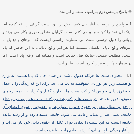
❊
پاسخ پرسش دوم پیرامون سنت و ایرانیت
:
1 –
پاسخ را از سنت آغاز می کنم
.
پیش از این، سنت گرائی را نقد کرده ام
.
اینک آن نقد را کوتاه و نو می کنم
:
سنت گرایان منطق صوری بکار می برند و
پایائی را دلیل درستی سنت می شمارند
.
راستی اینست که امرهای واقع پایا با
امرهای واقع ناپایا، یکسان نیستند
.
اما هر امر واقع پایائی، به این خاطر که پایا
است، مطلوب نیست
.
چنانکه قتل جنایت است و بمثابه امر واقع، پایا است
.
اما
در شمار تبهکارانه ترین کارها است
.
بنا بر این،
1/1 -
محتوای سنت ها هرگاه حقوق باشند، در همان حال که پایا هستند، همواره
نو هستند
.
زیرا هر نوزادی حقوقمند به دنیا می آید
.
برای این که زندگی را با عمل
به حقوق ذاتی خویش آغاز کند، سنت ها، پندار و گفتار و کردار ها، همه ترجمان
حقوق، ضرور هستند
.
در جامعه هائی که رشد می کنند، سنت عمل به حق و دفاع
از حق و انتقال شعور بر حقوق ذاتی و عمل به این حقوق، از سوی اعضای آن
جامعه، نسل بعد از نسل، رعایت می شود
.
جامعه استبداد زده و از رشد مانده
جامعه ایست که این سنت را ندارد
.
نوزاد غافل از حقوق ذاتی خود بار می آید و
از آغاز زندگی تا پایان آن، کارش تنظیم رابطه با قدرت است
.