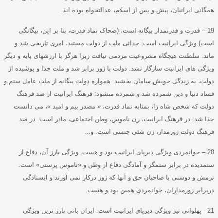
همگانی ایرانیان، پیش و پس از اسلام، عدالتخواه بوده اند
.
19 –
قدرت و قدرتمدار بیگانه است،
(
ضحاک نماد قدرت، بنا بر این، بیگانگی
است
)
ویژگی ایرانیت است
:
جدائى ملت از دولت مستبد، امرى تاريخى شد و
ماند
.
سلطنت هيچگاه مشروعيت مردمى نيافت زيرا هرگز با ارزشهاى پايه و ديگر
ویژگی های ايرانيت سازگار نشد
.
دولت با زور برابر شد و ملت جدا و پوشيده از
دولت، به زندگى خويش سامان بخشيد
.
همواره دولت بيگانه از ملت عامل ستم و
فساد دنيا و دين شمرده شد و شمرده مى‏شود
:
فرهنگ ايرانيت از ضد فرهنگ
دولت كه شخص شاه را، بمثابه نماد قدرت،
«
مصدر بيم و اميد
»
، می دانست
جدا شد
:
در فرهنگ ايرانيت، زن ناموس، وطن اجتماعى، مادر است
.
در ضد
فرهنگ دولت زورمدار، زن شئى جنسى است
.
و
...
20 –
جوانمردی ویژگی دیرپای ایرانیت بود و هست
.
ویژگی بارز آن، دفاع از
ستمدیده در برابر ستمگر و آمادگی دفاع از وطن و
«
ناموس پرستی
»
است
.
نرمش و دوستی با صاحبان حق و آنها که زور درکار نمی آورند و ایستادگی
دربرابر زورمداران، جوانمردی همین بود و هست
.
21 -
پهلوانی نیز ویژگی دیرپای ایرانیت است
.
ایران بانی بارز ترین ویژگی