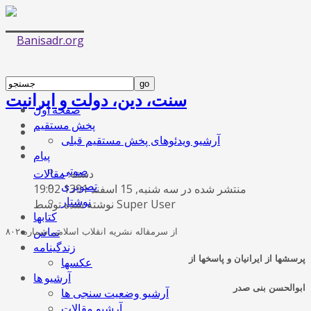
سنت، دین، دولت و ایرانیت
صفحه اول
پخش مستقیم
آرشیو ویدئوهای پخش مستقیم قبلی
پیام
صوتی
دسته:
مقالات
تصویری
منتشر شده در سه شنبه, 15 اسفند 1391 19:02
نوشتار
نوشته شده توسط Super User
کتابها
تماس
از سرمقاله نشریه انقلاب اسلامی شماره ۸۰۲
زندگینامه
پرسشها از ایرانیان و پاسخها از
عکسها
آرشیو ها
ابوالحسن بنی صدر
آرشیو وضعیت سنجی ها
آرشیو مقالات