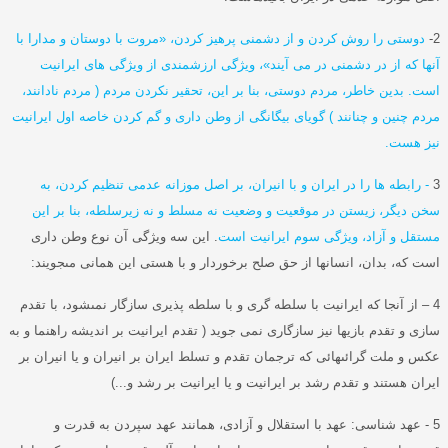
2-
دوستی را روش کردن و از دشمنی پرهیز کردن،
«
مروت با دوستان و مدارا با
آنها که از در دشمنی در می آیند
»
، ویژگی ارزشمندی از ویژگی های ایرانیت
است
.
بدین خاطر، مردم دوستی، بنا بر این، تحقیر نکردن مردم
(
مردم نادانند،
مردم چنین و چنانند
)
گویای بیگانگی از وطن داری و گم کردن خاصه اول ایرانیت
نیز هست
.
3
-
رابطه ها را در ایران و با انیران، بر اصل موزانه عدمی تنظیم کردن، به
سخن دیگر، زیستن در موقعیت و وضعیت نه مسلط و نه زیرسلطه، بنا بر این
مستقل و آزاد، ویژگی سوم ایرانیت است
.
این سه ویژگی آن نوع وطن دارى
است كه، بدان، انسانها از حق صلح برخوردار و با هستى اين همانى مى‏جويند
:
4 –
از آنجا که ايرانيت با سلطه گرى و با سلطه پذيرى سازگار نمى‏شود، با تقدم
سازی و تقدم بازیها نیز سازگاری نمی جوید
(
تقدم ایرانیت بر اندیشه راهنما و به
عکس و ملت گرائى‏هائى كه ترجمان تقدم و تسلط ایران بر انیران و یا انیران بر
ایران هستند و تقدم رشد بر ایرانیت و یا ایرانیت بر رشد و
...)
5 -
عهد شناسی
:
عهد با استقلال و ﺁزادی، همانند عهد سپردن به قدرت و