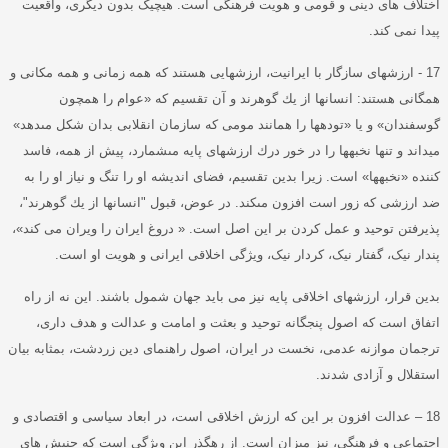
اختلاف های دینی و قومی و هویت فرهنگی است
.
هیچیک بدون دیگری، واقعیت
پیدا نمی کند
.
17 -
ارزشهاى سازگار با ایرانیت، ارزشهایی هستند که همه زمانى و همه مكانى و
همگانى هستند
:
انسانها از يك گوهرند و آن تقسيم كه
«
عوام را همچون
گوسفندان
»
و يا
«
توده‏ها را همانند مومى كه سازمان انقلابى بدان شكل مى‏دهد
»
ميداند و تنها نخبه‏ها را در خور درك ارزشهاى پايه مى‏شمارد، پيش از همه، فاسد
کننده
«
نخبه‏ها
»
است
.
زيرا بدين تقسيم، فضاى انديشه او را تنگ و نياز او را به
ضد ارزشى كه زور است افزون مى‏كند
.
در عوض، قبول
"
انسانها از يك گوهرند
"
،
پذيرفتن توحيد و عمل كردن بر اين اصل است
. «
دروغ ایران را ویران می کند
»
،
پندار نیک، گفتار نیک، کردار نیک، ویژگی اخلاقی ایرانی و هویت او است
.
بدین قرار، ارزشهای اخلاقی پایه نیز می باید جهان شمول باشند
.
این نه از راه
اتفاق است که اصول پنجگانه توحید و بعثت و امامت و عدالت و هدف داری،
ترجمان موازنه عدمی، نخست در ایران، اصول راهنمای دین زردشت، بمثابه بیان
استقلال و آزادی شدند
.
18 –
عدالت افزون بر این که ارزش اخلاقی است، در ابعاد سیاسی و اقتصادی و
اجتماعی و فرهنگی، نیز میزان است
.
از رهگذر این ویژگی است که جنبش های