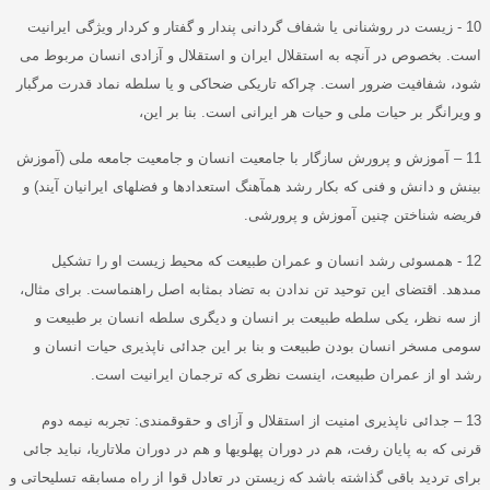
10 -
زیست در روشنانی یا شفاف گردانی پندار و گفتار و كردار ویژگی ایرانیت
است
.
بخصوص در آنچه به استقلال ایران و استقلال و آزادی انسان مربوط می
شود، شفافیت ضرور است
.
چراکه تاریکی ضحاکی و یا سلطه نماد قدرت مرگبار
و ویرانگر بر حیات ملی و حیات هر ایرانی است
.
بنا بر اين،
11 –
آموزش و پرورش سازگار با جامعیت انسان و جامعیت جامعه ملی
(
آموزش
بینش و دانش و فنی که بکار رشد همآهنگ استعدادها و فضلهای ایرانیان آیند
)
و
فریضه شناختن چنین آموزش و پرورشی
.
12 -
همسوئى رشد انسان و عمران طبيعت كه محيط زيست او را تشكيل
مى‏دهد
.
اقتضاى اين توحيد تن ندادن به تضاد بمثابه اصل راهنماست
.
براى مثال،
از سه نظر، يكى سلطه طبيعت بر انسان و ديگرى سلطه انسان بر طبيعت و
سومى مسخر انسان بودن طبيعت و بنا بر اين جدائى ناپذيرى حيات انسان و
رشد او از عمران طبيعت، اينست نظرى كه ترجمان ايرانيت است
.
13 –
جدائی ناپذیری امنیت از استقلال و آزای و حقوقمندی
:
تجربه نيمه دوم
قرنى كه به پايان رفت، هم در دوران پهلويها و هم در دوران ملاتاريا، نبايد جائى
براى ترديد باقى گذاشته باشد كه زيستن در تعادل قوا از راه مسابقه تسليحاتى و