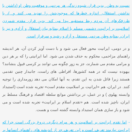
نسبت به وطن
.
بدین قرار، شیوه زندگی هر مردمی و موقعیت وطن او
(
داشتن یا
نداشتن استقلال، اندازه خطرها که موجودیتش را تهدید می کنند و
...)
، با
طرزفکرهای آن مردم ربط مستقیم پیدا می کند
.
بدین قرار، مقدم شمردن
اسلامیت بر ایرانیت، دشمنی مسلم با اسلام بمثابه بیان استقلال و آزادی و نیز با
ایران، بمثابه وطن مردمی مستقل و آزاد و رشید و سرفراز است
.
و در دومی، ایرانیت محور فعال می شود و با دست آویز کردن آن، هر اندیشه
راهنمای مزاحمی، محکوم به حذف شدن می شود
.
اما ایرانیتی را که بر هر دین
و مرامی مقدم می شمارند، جز به زور چگونه می توانند بر کرسی قبول بنشانند؟
بیهوده نیست که در همه کشورها، افراطی های راست، جانبدار چنین تقدمی
هستند زیرا قائل شدن به این تقدم، به آنها امکان می دهد زورمداری را توجیه
کنند
.
در ایران، هم
«
ایرانیت بر اسلامیت مقدم است
»
تجربه شده است
(
استبداد
وابسته پهلوی
)
و در عمل، در برداشتن موانع سلطه اقتصاد و فرهنگ مسلط بر
ایران، ناچیز شده است
.
هم
«
تقدم اسلام بر ایرانیت
»
تجربه شده است و می
شود و باز سازی همان استبداد وابسته گشته است و هست
.
-
اما تقدم ایرانیت بر اسلامیت و هر مرام دیگری، دروغ بزرگی است چرا که
ایرانیت نیازمند تعریف است و این تعریف جز از اندیشه های راهنمای انسانها بر