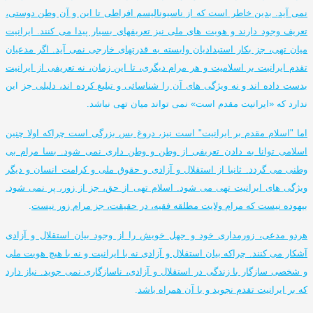
نمی آید
.
بدین خاطر است که از ناسیونالیسم افراطی تا این و آن وطن دوستی،
تعریف وجود دارند و هویت های ملی نیز تعریفهای بسیار پیدا می کنند
.
ایرانیت
میان تهی، جز بکار استبدادیان وابسته به قدرتهای خارجی نمی آید
.
اگر مدعیان
تقدم ایرانیت بر اسلامیت و هر مرام دیگری، تا این زمان، نه تعریفی از ایرانیت
بدست داده اند و نه ویژگی های آن را شناسائی و تبلیغ کرده اند، دلیلی
جز این
ندارد که
«
ایرانیت مقدم است
»
نمی تواند میان تهی نباشد
.
اما
"
اسلام مقدم بر ایرانیت
"
است نیز، دروغ بس بزرگی است چراکه اولا چنین
اسلامی توانا به دادن تعریفی از وطن و وطن داری نمی شود
.
بسا مرام بی
وطنی می گردد
.
ثانیا از استقلال و آزادی و حقوق ملی و کرامت انسان و دیگر
ویژگی های ایرانیت تهی می شود
.
اسلام تهی از حق، جز از زور، پر نمی شود
.
بیهوده نیست که مرام ولایت مطلقه فقیه، در حقیقت، جز مرام زور نیست
.
هردو مدعی، زورمداری خود و جهل خویش را از وجود بیان استقلال و آزادی
آشکار می کنند
.
چراکه بیان استقلال و آزادی نه با ایرانیت و نه با هیچ هویت ملی
و شخصی سازگار با زندگی در استقلال و آزادی، ناسازگاری نمی جوید
.
نیاز دارد
که بر ایرانیت تقدم نجوید و با آن همراه باشد
.