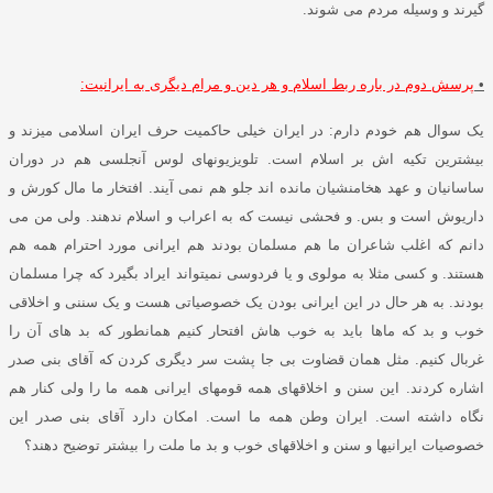
گیرند و وسیله مردم می شوند
.
•
پرسش دوم در باره ربط اسلام و هر دین و مرام دیگری به ایرانیت
:
یک سوال هم خودم دارم
:
در ایران خیلی حاکمیت حرف ایران اسلامی میزند و
بیشترین تکیه اش بر اسلام است
.
تلویزیونهای لوس آنجلسی هم در دوران
ساسانیان و عهد هخامنشیان مانده اند جلو هم نمی آیند
.
افتخار ما مال کورش و
داریوش است و بس
.
و فحشی نیست که به اعراب و اسلام ندهند
.
ولی من می
دانم که اغلب شاعران ما هم مسلمان بودند هم ایرانی مورد احترام همه هم
هستند
.
و کسی مثلا به مولوی و یا فردوسی نمیتواند ایراد بگیرد که چرا مسلمان
بودند
.
به هر حال در این ایرانی بودن یک خصوصیاتی هست و یک سننی و اخلاقی
خوب و بد که ماها باید به خوب هاش افتحار کنیم همانطور که بد های آن را
غربال کنیم
.
مثل همان قضاوت بی جا پشت سر دیگری کردن که آقای بنی صدر
اشاره کردند
.
این سنن و اخلاقهای همه قومهای ایرانی همه ما را ولی کنار هم
نگاه داشته است
.
ایران وطن همه ما است
.
امکان دارد آقای بنی صدر این
خصوصیات ایرانیها و سنن و اخلاقهای خوب و بد ما ملت را بیشتر توضیح دهند؟