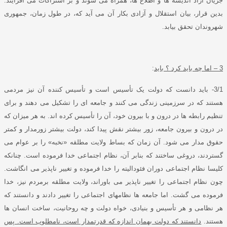
جریان آزاد اندیشه ها و اطلاع ها، همراه می شوند و بر اشتراکات می افزایند
.
بدین قرار، بیان استقلال و آزادی بکار آن می آید که، در طول زمان، جمهوری
شهروندان تحقق بیابد
.
3 –
اما چه باید کرد ؟ باید
:
3/1-
باید دانست که دولت یک تأسیس است و تأسیس کننده آن نیز مردمی
هستند که در سرزمینی زندگی می کنند و جامعه ای را تشکیل می دهند و برای
تنظیم رابطه ها در درون و با بیرون خود، آن را تأسیس کرده اند
.
به هر میزان که
در درون و بیرون جامعه، زور بیشتر نقش پیدا کند، دولت بیشتر زورمدار و کمتر
حقوق مدار می شود
.
آن زمان که بساط ولایت مطلقه
«
نخبه
»
را بر عوام می
گستردند، دروغی ساختند که بنابر آن، نظام اجتماعی خدا فرموده است
.
چنانکه
کلیسا نظام اجتماعی دوران فئودالیته را خدا فرموده و تغییر ناپذیر می انگاشت
.
چون نظام اجتماعی را تغییر ناپذیر می باوراند، ولایت مطلقه برمردم نیز، خدا
فرموده می گشت
.
اما جامعه ها نظامهای اجتماعی را تغییر دادند و دانستند که
هر نظامی و هر تأسیس و بنیادی، خواه دولت و چه روحانیت، ساخت انسان ها
هستند
.
دانستند که دولت بهمان اندازه که قدرتمدار است، نامطلوب است
.
پس