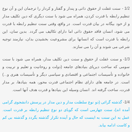
1/2 -
سنت غفلت از حقوق ذاتی و پندار و گفتار و کردار را ترجمان این و آن نوع
تنظیم رابطه با قدرت کردن، همراه می شود با سنت دیگری که دین تکلیف مدار
و از خود بیگانه در بیان قدرت است
.
در واقع، وقتی سنت تنظیم رابطه با قدرت
می شود، انسان فاقد حقوق ذاتی اما دارای تکالیف می گردد
.
بدین سان، این
رابطه با قدرت است که انسانها برای مشروعیت بخشیدن بدان، نیازمند توجیه
شرعی می شوند و آن را می سازند
.
1/3-
و سنت غفلت از حقوق و سنت دین تکلیف مدار، همراه می شود با سنت
سومی که ساخت دیرپای بنیادهای جامعه
(
دولت و روحانیت و تعلیم و تربیت و
خانواده و تأسیسات اجتماعی و اقتصادی و سیاسی دیگر و تأسیسات هنری و
...)
است
.
در جامعه های دارای نظام اجتماعی قدرت محور، همه بنیادها، بر مدار
قدرت، ساخت گرفته اند
.
انسان وسیله این بنیادها و قدرت هدف آنها است
.
1/4-
گذشته گرائی
(
دو نوع سلطنت مدار و دین مدار در پرسش دانشجوی گرامی
آمده اند
)
، سنت چهارمی است که گویای دو نوع تنظیم رابطه بر قدرت است
.
عمل به این سنت به اینست که حال و آینده تکرار گذشته بگردد و گذشته بی کم
و کاست ادامه بیابد
.