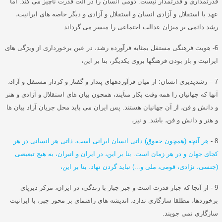
قدرتمداری و قدرتمدار نیست
.
دومی انسان را در ﺁلت قدرت ناچیز می کند
.
اما
عهد با استقلال و ﺁزادی انسان و استقلال و آزادی و دیگر خاصه های ایرانیت،
رشد دائمی بر میزان عدالت اجتماعی را میسر می گرداند
.
6-
هويت فرهنگى مستقل بمثابه فرآورده رشد، در عین برخورداری از ویژگی های
ایرانیت و باز بودن فرهنگها بروى يكديگر، بنا بر اين،
7 –
رشدپذیری انسان
:
از ميان فرآورده‏هاى پندار و گفتار و كردار مستقل و آزاد،
آنها كه جهانيان را همه وقت بكار مى‏آيند، همچون بیان های استقلال و آزادی و هنر
و دانش و فن، از آن جهانيان هستند
.
پس ایران می باید محل جريان آزاد بیان ها
و هنر و دانش و فن، باشد
.
و نيز،
8 -
هر آنچه
(
همچون حقوق
)
ذاتى انسان ايرانى است، ذاتى هر انسانى در هر
كجاى جهان و در هر زمان است
.
بنا بر اين، در ايران و انيران، به هيچ تبعيضى
(
جنسى، نژادى، قومى، ملى و
...)
نبايد گردن نهاد
.
بنا بر اين،
9 -
از آنجا که جبار قدرت است و جبر جبار با زندگی، در ایران، مرکز دیرپای
برخوردها، مطلقا سازگاری ندارد، اندیشه های راهنمای بر محور جبر، با ايرانيت
سازگاری نمی جویند
.