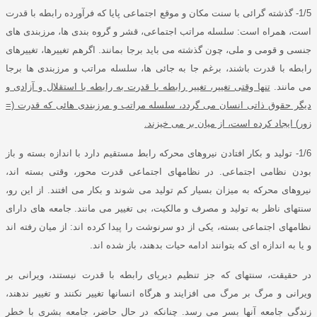
1/5-
گذشته گرائی با سنت مکان و موقع اجتماعی پایا که فرآورده رابطه با قدرت
است، همراه است
:
سلسله مراتب اجتماعی، قشر و گروه بندی ها، مرزبندی های
جنسی و قومی و ملی، چون گذشته می باید برجا بمانند
.
اگرهم تغییرها، تغییرهای
رابطه با قدرت باشند، برغم جا به جائی ها، سلسله مراتب و مرزبندی ها برجا
می مانند
.
تنها وقتی تغییر، تغییر رابطه با قدرت به رابطه با استقلال و آزادی و
دیگر حقوق ذاتی انسان می گردد، سلسله مراتب و مرزبندی هائی که قدرت
(=
زور
)
ایجاد کرده است، از میان بر می خیزند
.
1/6-
تولید و بکار افتادن نیروهای محرکه رابط مستقیم دارد با اندازه بسته و باز
بودن نظامی اجتماعی
.
در نظامهای اجتماعی قدرت محور، وقتی بسته اند،
نیروهای محرکه به میزان بسیار کم تولید می شوند و بکار می افتند
.
از این رو،
سنتهای ناظر به تولید و مصرف و مالکیت، بی تغییر می مانند
.
جامعه های دارای
نظامهای اجتماعی بسته، یکی از دو سرنوشت را پیدا کرده اند
:
از میان رفته اند
و یا به اندازه ای که بتوانند ادامه حیات بدهند، باز شده اند
.
در حقیقت، سنتهای که جز تنظیم دیرپای رابطه با قدرت نیستند، ویرانی بر
ویرانی و مرگ بر مرگ می افزایند و هرگاه انسانها تغییر نکنند و تغییر ندهند،
زندگی جامعه آنها بسر می رسد
.
چنانکه در حال حاضر، جامعه بشری با خطر