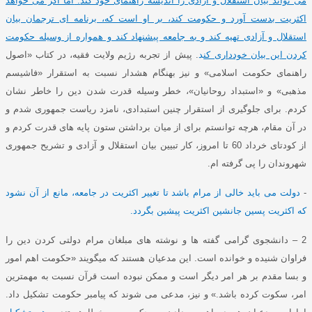
می تواند بیان استقلال و آزادی را اندیشه راهنمای خود کند
.
اما اگر می خواهد
اکثریت بدست آورد و حکومت کند، بر او است که، برنامه ای ترجمان بیان
استقلال و آزادی تهیه کند و به جامعه پیشنهاد کند و همواره از وسیله حکومت
کردن این بیان خودداری کن
د
.
پیش از تجربه رژیم ولایت فقیه، در کتاب
«
اصول
راهنمای حکومت اسلامی
»
و نیز بهنگام هشدار نسبت به استقرار
«
فاشیسم
مذهبی
»
و
«
استبداد روحانیان
»
، خطر وسیله قدرت شدن دین را خاطر نشان
کردم
.
برای جلوگیری از استقرار چنین استبدادی، نامزد ریاست جمهوری شدم و
در آن مقام، هرچه توانستم برای از میان برداشتن ستون پایه های قدرت کردم و
از کودتای خرداد
60
تا امروز، کار تبیین بیان استقلال و آزادی و تشریح جمهوری
شهروندان را پی گرفته ام
.
-
دولت می باید خالی از مرام باشد تا تغییر اکثریت در جامعه، مانع از آن نشود
که اکثریت پسین جانشین اکثریت پیشین بگردد
.
2 –
دانشجوی گرامی گفته ها و نوشته های مبلغان مرام دولتی کردن دین را
فراوان شنیده و خوانده است
.
این مدعیان هستند که میگویند
«
حکومت اهم امور
و بسا مقدم بر هر امر دیگر است و ممکن نبوده است قرآن نسبت به مهمترین
امر، سکوت کرده باشد
.»
و نیز، مدعی می شوند که پیامبر حکومت تشکیل داد
.