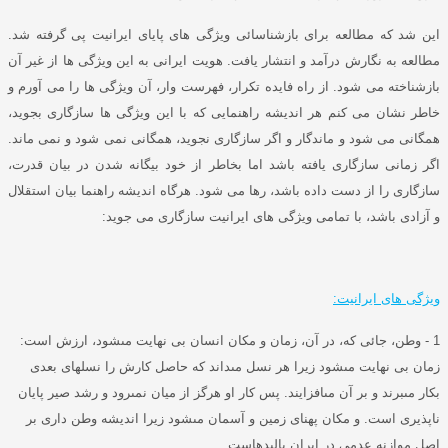
این شد که مطالعه برای بازشناسائی ویژگی های پایای ایرانیت پی گرفته شد
.
مطالعه به نگارش درآمد و انتشار یافت
.
هویت ایرانی به این ویژگی ها از غیر آن
بازشناخته می شود
.
از راه فایده تکرار، فهرست وار، آن ویژگی ها را می آورم و
خاطر نشان می کنم هر اندیشه راهنمایی که با این ویژگی ها سازگاری بجوید،
همگانی می شود و ماندگار و اگر سازگاری نجوید، همگانی نمی شود و نمی ماند
.
اگر زمانی سازگاری یافته باشد اما بخاطر از خود بیگانه شدن در بیان قدرت،
سازگاری را از دست داده باشد، رها می شود
.
هرگاه اندیشه راهنما بیان استقلال
و آزادی باشد، با تمامی ویژگی های ایرانیت سازگاری می جوید
:
ویژگی های ایرانیت
:
1 -
وطن، جائى كه، در آن، زمان و مكان انسان بى نهايت مى‏شود، ارزش است
:
زمان بى نهايت مى‏شود زيرا هر نسل مى‏داند كه حاصل كارش را نسلهاى بعدى
بكار مى‏برند و بر آن مى‏افزايند
.
پس كار او هرگز از ميان نمى‏رود و رشد صير پايان
ناپذيرى است
.
و مكان پهناى زمين و آسمان مى‏شود زيرا انديشه وطن دارى بر
اصل موازنه عدمى در ايران باليده‏است
.