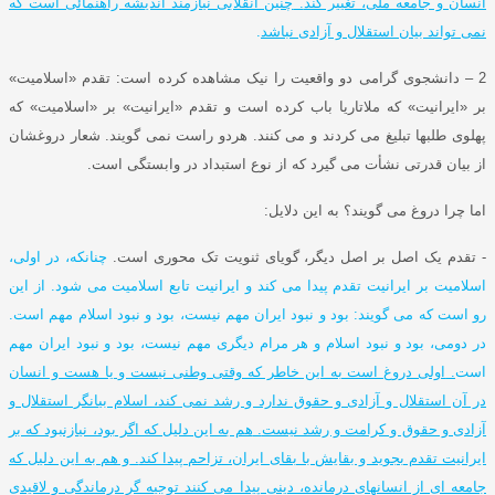
انسان و جامعه ملی، تغییر کند
.
چنین انقلابی نیازمند اندیشه راهنمائی است که
نمی تواند بیان استقلال و آزادی نباشد
.
2 –
دانشجوی گرامی دو واقعیت را نیک مشاهده کرده است
:
تقدم
«
اسلامیت
»
بر
«
ایرانیت
»
که ملاتاریا باب کرده است و تقدم
«
ایرانیت
»
بر
«
اسلامیت
»
که
پهلوی طلبها تبلیغ می کردند و می کنند
.
هردو راست نمی گویند
.
شعار دروغشان
از بیان قدرتی نشأت می گیرد که از نوع استبداد در وابستگی است
.
اما چرا دروغ می گویند؟ به این دلایل
:
-
تقدم یک اصل بر اصل دیگر، گویای ثنویت تک محوری است
.
چنانکه، در اولی،
اسلامیت بر ایرانیت تقدم پیدا می کند و ایرانیت تابع اسلامیت می شود
.
از این
رو است که می گویند
:
بود و نبود ایران مهم نیست، بود و نبود اسلام مهم است
.
در دومی، بود و نبود اسلام و هر مرام دیگری مهم نیست، بود و نبود ایران مهم
است
.
اولی دروغ است به این خاطر که وقتی وطنی نیست و یا هست و انسان
در آن استقلال و آزادی و حقوق ندارد و رشد نمی کند، اسلام بیانگر استقلال و
آزادی و حقوق و کرامت و رشد نیست
.
هم به این دلیل که اگر بود، نیازنبود که بر
ایرانیت تقدم بجوید و بقایش با بقای ایران، تزاحم پیدا کند
.
و هم به این دلیل که
جامعه ای از انسانهای درمانده، دینی پیدا می کنند توجیه گر درماندگی و لاقیدی