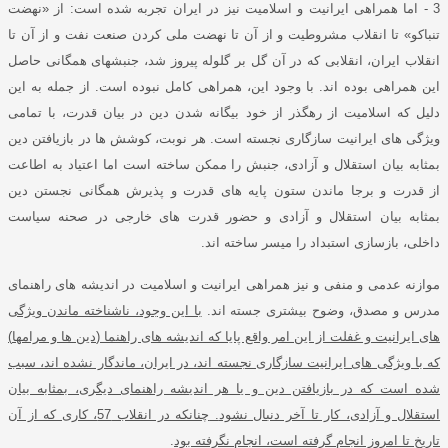
3 -
اما همراهی ایرانیت و اسلامیت نیز در ایران تجربه شده است
:
از
«
نهضت
تنباکو
»
تا انقلاب مشروطیت و از آن تا نهضت ملی کردن صنعت نفت و از آن تا
انقلاب ایران، انقلابی که در آن گل بر گلوله پیروز شد، جنبشهای همگانی حاصل
این همراهی بوده اند
.
با وجود این، همراهی کامل نبوده است
.
از جمله به این
دلیل که اسلامیت از رهگذر از خود بیگانه شدن دین در بیان قدرت، با تمامی
ویژگی های ایرانیت سازگاری نجسته است
.
هر نوبت، کوشش ها در بازیافتن دین
بمثابه بیان استقلال و آزادی، جنبش را ممکن ساخته است اما اعتیاد به اطاعت
از قدرت و برجا ماندن ستون پایه های قدرت و پذیرش همگانی نجستن دین
بمثابه بیان استقلال و آزادی و حضور قدرت های خارجی در صحنه سیاست
داخلی، بازسازی استبداد را میسر ساخته اند
.
موازنه عدمی و منفی و نیز همراهی ایرانیت و اسلامیت در اندیشه های راهنمای
مدرس و مصدق، وضوح بیشتری جسته اند
.
با این وجود، ناشناخته ماندن ویژگی
های ایرانیت و غفلت از این امر واقع پایا که اندیشه های راهنما
(
دین ها و مرامها
)
که با ویژگی های ایرانیت سازگاری نجسته اند، در ایران، ماندگار نشده اند، سبب
شده است که در بازیافتن دین و یا هر اندیشه راهنمای دیگری، بمثابه بیان
استقلال و آزادی، کار تا آخر دنبال نشود
.
چنانکه در انقلاب
57
، کاری که از آن
تاریخ تا امروز انجام گرفته است، انجام نگرفته بود
.