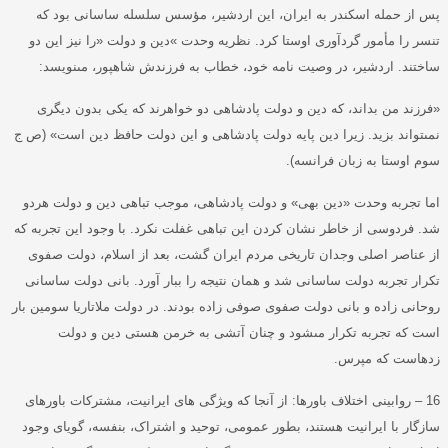
پس از حمله اسكندر به ايران، اين اردشير، مؤسس سلسله ساسانى بود كه
تنسر را مأمور گردآورى اوستا كرد
.
نظريه وحدت
»
دين و دولت
«
را نيز اين دو
ساختند
.
اردشير، در وصيت نامه خود، خطاب به فرزندش شاهپور، مى‏نويسد
:
«
فرزند من بداند، كه دين و دولت پادشاهى دو خواهرند كه يكى بدون ديگرى
نمى‏تواند بزيد
.
زيرا دين پايه دولت پادشاهى و اين دولت حافظ دين است
» (
ص ج
سوم اوستا به زبان فرانسه
).
اما تجربه وحدت
«
دين بهى
»
و دولت پادشاهى، موجب تباهى دين و دولت هردو
شد
.
فردوسى از خاطر نشان كردن اين تباهى غفلت نكرد
.
با وجود این تجربه كه
از عناصر اصلى وجدان تاريخى مردم ايران گشت، بعد از اسلام، دولت صفوى
تكرار تجربه دولت ساسانى شد و همان نتيجه را ببار آورد
.
بانى دولت ساسانى
روحانى زاده و بانى دولت صفوى صوفى زاده بودند
.
در دولت ملاتاريا سومين بار
است كه تجربه تكرار مى‏شود و چنان آتشى به خرمن هستى دين و دولت
زده‏است كه مپرس
.
16 –
روابینی اختلاف باورها
:
از آنجا که ویژگی های ایرانیت، مشترکات باورهای
سازگار با ایرانیت هستند، بطور عمومی، توحید و اشتراک، بنفسه، گویای وجود