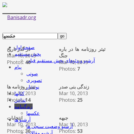
عکسها
صفحه اول
تیتر روزنامه ها در باره
در گذر تاریخ
پخش مستقیم
جنگ
Mar 10, 2013
آرشیو ویدئوهای پخش مستقیم قبلی
Photos:
40
Mar 10, 2013
پیام
Photos:
7
صوتی
تصویری
زندگی بنی صدر
نوشتار
تیتر روزنامه ها
Mar 10, 2013
Mar 10, 2013
کتابها
Photos:
14
Photos:
25
تماس
زندگینامه
عکسها
جبهه
انتخابات
آرشیو ها
Mar 10, 2013
Mar 10, 2013
آرشیو وضعیت سنجی ها
Photos:
36
Photos:
53
آرشیو مقالات