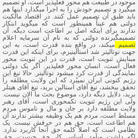
موجود در طبیعت هم محور فعل­پذیر است، او تصمیم
می­گیرد و تصمیم خودش را به اجرا می­گذارد اینها هم
باید طبق آن تصمیم عمل کنند. در اقتصاد مالکیت
دولتی هم عیناً همینطور است که می­گوید ابتکار
ندارند برای اینکه اصل بر اطاعت است دیگه. آن
تصمیم­گیرنده دولتی که به نام آن سرمایه اعلام
تصمیم
می­کند، در واقع بنده قدرت است، به این
جهت توتالیتر شد استالینیزم، برای اینکه این قدرت
مبنایش ثنویت است، قدرت در این ثنویت محور
فعال است، انسان محور فعل­پذیر. اگر یک دولتی
نمایندگی از قدرت کرد می­شود توتالیتر. حالا تیغ این
رژیم کنونی ایران نمی­بُرد که این ولایت مطلقه را
تحقق ببخشد، تیغ آقای استالین برید، تیغ آقای هیتلر
برید، دلایل دیگه دارد، موضوع بحث ما الان نیست.
ولی این رژیم ثنویت تک­محوری است، آقای رهبر
ولایت مطلقه دارد بر جان و مال و ناموس مردم
مسلط است، مردم هم یک وظیفه بیشتر ندارند آن
هم اطاعت است، حق هم در حرفش نیست. یک
نظامی است که اصلاً کلمه حق آنجا کاربرد ندارد.
اگه داشت می­آمد. اساس کار حق چیست، حق