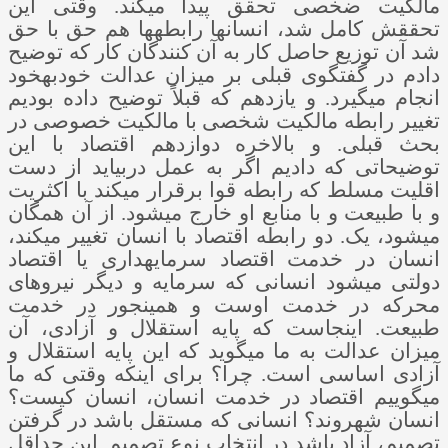
مالکیت ضخصی تحقق پیدا می­کند. وقتی این
تحققش کامل شد، انسان­ها رابطه­ها هم حق با حق
شد آن توزیع حاصل کار به آن کنندگان کار که توضیح
دادم در گفتگوی قبلی بر میزان عدالت خودبه­خود
انجام می­گیرد. و یازدهم که قبلاً توضیح داده بودیم
تغییر رابطه مالکیت شخصی با مالکیت خصوصی در
بحث قبلی. و بالاخره دوازدهم اقتصاد با این
توضیحاتی که دادیم اگر به عمل دربیاید از دست
اقلیت مسلط که رابطه قوا برقرار می­کند با اکثریت
و با طبیعت و با منابع او خارج می­شود. از آن همگان
می­شود، یک. دو رابطه اقتصاد با انسان تغییر می­کند،
انسان در خدمت اقتصاد سرمایه­داری یا اقتصاد
دولتی می­شود انسانی که سرمایه و دیگر نیروهای
محرکه در خدمت اوست و همینجور در خدمت
طبیعت. اینجاست که پایه استقلال و آزادی، آن
میزان عدالت به ما می­گوید که این پایه استقلال و
آزادی اساسی است. چرا؟ برای اینکه وقتی که ما
می­گوییم اقتصاد در خدمت انسان، انسان کیست؟
انسان شهروند؟ انسانی که مستقل باشد در گرفتن
تصمیم، آزاد باشد در انتخاب نوع تصمیم. این حداقل