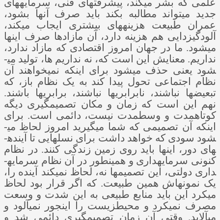
علمی که بشر می­کند، پیشرفت­های فنی، سرمایه­های
جدید می­تواند مطالبه بکند باید صرف آنها بشود،
عمران طبیعت هزینه­های بیشتری ایجاب می­کند،
آلودگی­زدایی هم هزینه دارد، آن مازادها صرف اینها
می­شود. ما در جهان امروز اقتصادی که مازاد ندارد،
نداریم. معنایش این است که، نه نداریم ها، تولید می­
شود یعنی حذف می­شود برای اینکه نمی­خواهند آن
نظام اجتماعی تحول پیدا کند به یک نظام باز، که
تبعیض­ها نباشند، نابرابری­ها نباشند، برابری­ها باشند.
نهم این است که زمان و مکان تصمیم­گیری دیگه
کوتاه­مدت و وسط­مدت نیست، دائمی است. برای
اینکه آن تصمیمی که شما می­گیرید امروز لحاظ می­
شود سودی که خواهد داشت برای نسل­هایی تا آینده­
های دور، اینها باید روی زمین زندگی کنند. در نظام
کنونی سرمایه­داری و همینطور در آن نظام سرمایه­
داری دولتی، این تصمیم­ها نه، لحاظ نمی­کند آینده را،
یک نمونه­اش همین طبیعت. که اگر قرار بود لحاظ
می­کرد این باید منابع طبیعی به این شدت و وسعت
مصرف نمی­کرد و محیط­زیست را اینجور نمی­آلود و
می­آلاید. وقتی آن زمان تصمیم­گیری دائمی شد و