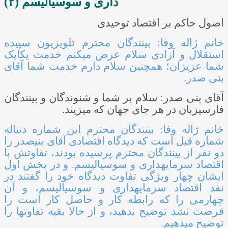
داری و سوسیالیسم (۲)
اصول حاکم بر اقتصاد توحیدی
خانم ژاله وفا: بینندگان محترم تلویزیون سپیده
استقلال و آزادی سلام
عرض می­کنم خدمت یکایک
شما عزیزان؛ همچنین سلام دارم خدمت شما آقای
بنی ­صدر.
آقای بنی­ صدر: سلام بر شما و شنوندگان و بینندگان
فارسی­زبان در هر جای جهان که می­زیند.
خانم ژاله وفا: بینندگان محترم این شماره دنباله
شماره قبل است که دیدگاه اقتصادی آقای بنی­صدر را
دو نفر از بینندگان محترم پرسیده بودند، تفاوتش با
اقتصاد سرمایه­داری و سوسیالیسم. و در بخش اول
ایشان چهار ویژگی تفاوت دیدگاه خود را گفتند در
نقد اقتصاد سرمایه­داری و سوسیالیسم، و آن
چهارمی را که رابطه کار و حاصل کار است را
فرصت نشد توضیح بدهید، و از حالا بقیه تفاوت­ها را
توضیح می­دهیم.