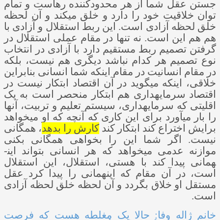
جستن عقل شما از هر محدودکننده رهاست و تمام
توان خلاقیت خود را دارد و خلق می­کند و آن لحظه
خلق لحظه آزادی است. این ربط استقلال و آزادی با
هم هم این است. نه تنها در مقام عملی استقلال در
گرفتن تصمیم ربط مستقیم دارد با آزادی در انتخاب
نوع تصمیم هر کدام نباشد دیگری هم نیست، بلکه
در مقام انسانیت در مقام اینکه شما انسانی بنابراین
خلاقی، اینکه می­گوید در آن اقتصاد ابتکار نیست در
اقتصاد سرمایه­داری هم ابتکار منحصر است به یک
اقلیتی که سرمایه­داری، سیستم تعلیم و تربیت، آنها
را بار می­آورد برای این کاری که آنچه که او می­خواهد
برایش اختراع کند ابتکار کند
کارش را بدهد
، همگانی
نیست. اگر شما این را بخواهی همگانی بکنی
موازنه عدمی می­خواهد که هر انسانی بتواند این­
همانی پیدا کند با هستی، استقلال، این استقلال
است، در آن مقام که این­همانی را پیدا کرد عقل
مستقل او خلاق بگردد و آن لحظه خلق لحظه آزادی
است.
خانم ژاله وفا: حالا یک مغلطه هست که فرصت