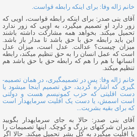
خانم ژاله وفا: برای اینکه رابطه قواست.
آقای بنی ­صدر: برای اینکه رابطه قواست، اویی که
زور دارد او تصمیم می­گیرد، به اویی که زور ندارد
تحمیل می­کند. بخواهد همه مشارکت داشته باشند
این باید رابطه حق با حق باشد تا مدار باز باشد.
میزان چیست؟ عدالت. عدل است، میزان عدل
است که عمل انسان را به حق تنظیم می­کند، رابطه
انسان­ها با هم را هم که رابطه حق با حق باشد هم
تنظیم می­کند.
خانم ژاله وفا: پس در تصمیم­گیری، در همان تصمیم­
گیری که اشاره کردید، حق تصمیم اینجا می­شود یا
دست اقلیتی که حزب کمونیسم هست و دولتی
است اسمش، یا دست یک اقلیت سرمایه­دار است
که برای بقیه بشریت...
آقای بنی ­صدر: حالا به جای سرمایه­دار بگویید
مدیران شرکت­های بزرگ و کوچک. اینها تصمیمات را
یا اقلیت می­گیرد به کل بشر تحمیل می­کند. حالا اگر