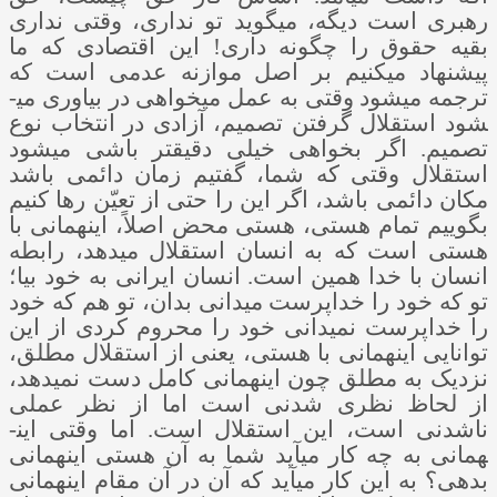
رهبری است دیگه، می­گوید تو نداری، وقتی نداری
بقیه حقوق را چگونه داری! این اقتصادی که ما
پیشنهاد می­کنیم بر اصل موازنه عدمی است که
ترجمه می­شود وقتی به عمل می­خواهی در بیاوری می­
شود استقلال گرفتن تصمیم، آزادی در انتخاب نوع
تصمیم. اگر بخواهی خیلی دقیق­تر باشی می­شود
استقلال وقتی که شما، گفتیم زمان دائمی باشد
مکان دائمی باشد، اگر این را حتی از تعیّن رها کنیم
بگوییم تمام هستی، هستی محض اصلاً، این­همانی با
هستی است که به انسان استقلال می­دهد، رابطه
انسان با خدا همین است. انسان ایرانی به خود بیا؛
تو که خود را خداپرست می­دانی بدان، تو هم که خود
را خداپرست نمی­دانی خود را محروم کردی از این
توانایی این­همانی با هستی، یعنی از استقلال مطلق،
نزدیک به مطلق چون این­همانی کامل دست نمی­دهد،
از لحاظ نظری شدنی است اما از نظر عملی
ناشدنی است، این استقلال است. اما وقتی این­
همانی به چه کار می­آید شما به آن هستی این­همانی
بدهی؟ به این کار می­آید که آن در آن مقام این­همانی