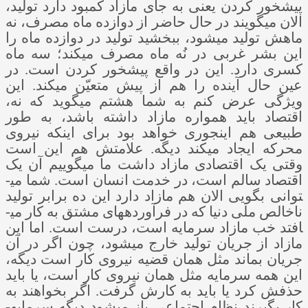
پیشخور کردن یعنی به جای مازاد کمبود دارد تولید،
الان می­گویند در حال حاضر از دوازده ماه مصرف، نه
ماهش تولید می­شود، ببخشید تولید در دوازده ماه را
این بشر غربی در نُه ماه مصرف می­کند؛ سه ماه
کسری دارد. این در واقع پیشخور کردن است. در
عین حال آینده را هم از پیش متعیّن می­کند. این
ویژگی عرض کنم به شما هشتم می­گوید که نه،
اقتصاد باید همواره مازاد داشته باشد، به طور
طبیعی هم اینجوری خواهد بود برای اینکه نیروی
محرکه ایجاد می­کند دیگه. علامتش هم این است
وقتی یک اقتصادی مازاد داشت ما می­گوییم آن یک
اقتصاد سالم است، در خدمت انسان است. شما می­
توانی بگویی الان هم مازاد دارد این ده برابر تولید
ناخالص ملی دنیا که در فرآورده­های مشتق به کار می­
افتد خب مازاد سرمایه است، درست است. اما این
مازاد از جریان تولید خارج می­شود، چون اگر در آن
جریان بماند مثل همان قضیه نیروی کار است دیگه،
این همه سرمایه مثل همان نیروی کار است، یا باید
حذفش کرد یا باید به کارش گرفت. اگر بخواهند به
کار بگیرند نظام اجتماعی باز می­شود دیگه سرمایه­