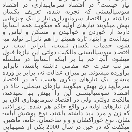
نیاز چیست؟ در اقتصاد سرمایه­داری، در اقتصاد
سوسیالیستی که تجربه شده، تعریف یکسان
نداشته. در اقتصاد سرمایه­داری نیاز را یک چیزهایی
بهش می­گویند نیازهای اولیه که می­گویند همه انسان­ها
دارند از خوردن و خوابیدن و مسکن و لباس و
بهداشت و اینها، تازه همینها را هم نابرابر تولید می­
شود، خدمات یکسان نیست، نابرابر است. در
اقتصاد سوسیالیستی مالکیت دولتی این نیازها قبول
می­شود، آنجا هم بنا بر اینکه انسان­ها در سلسله
مراتب قدرت چه مقامی داشته باشند، نابرابر
برآورده می­شوند. بر میزان عدالت نه، برابر برآورده
می­شود. یک نیازهای دیگری هست که در اقتصاد
سرمایه­داری بهش می­گویند نیازهای تجملی، حالا در
اقتصاد سوسیالیستی این را بهش بها نمی­دهند،
مالکیت دولتی. ولی در اقتصاد سرمایه­داری الان بر
آن نیازهای اولیه در واقع حاکم هم شده. زیورآلاتی
که زن و مرد باید داشته باشند، نوع پوشش لباس­
شان، نوع خوراک­شان و و و ساختمان، خانه، ماشین.
می­گفت که در چین در سال 2000 یکی از همین­هایی