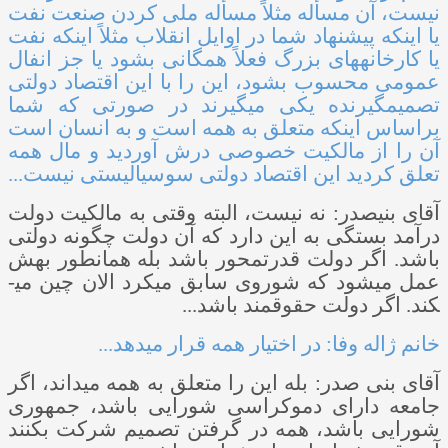
نیست، آن مسأله مثلاً مسأله ملی کردن صنعت نفت
یا اینکه پیشنهاد شما در اوایل انقلاب مثلاً اینکه نفت
یا کارخانه­های بزرگ فعلاً همگانی بشود یا جز انفال
عمومی محسوب بشود، این را با این اقتصاد دولتی
تصمیم­گیرنده یکی می­گیرند در صورتی که شما
براساس اینکه متعلق به همه است و به انسان است
آن را از مالکیت خصوصی درش آوردید و مال همه
تعلق کردید این اقتصاد دولتی سوسیالیستی نیست...
آقای بنی­صدر: نه نیست، البته وقتی به مالکیت دولت
درآمد بستگی به این دارد که آن دولت چگونه دولتی
باشد. اگر دولت قدرت­محور باشد بله همانطور بهش
عمل می­شود که شوروی سابق می­کرد الان چین می­
کند. اگر دولت حقوق­مند باشد...
خانم ژاله وفا: در اختیار همه قرار می­دهد...
آقای بنی ­صدر: بله این را متعلق به همه می­داند، اگر
جامعه دارای دموکراسی شورایی باشد، جمهوری
شورایی باشد، همه در گرفتن تصمیم شرکت بکنند