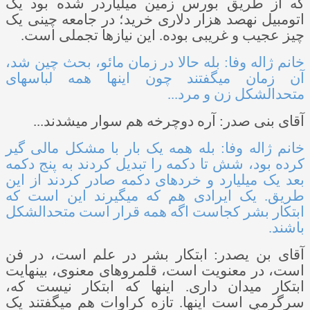
که از طریق بورس زمین میلیاردر شده بود یک
اتومبیل نهصد هزار دلاری خرید؛ در جامعه چینی یک
چیز عجیب و غریبی بوده. این نیازها تجملی است.
خانم ژاله وفا: بله حالا در زمان مائو، بحث چین شد،
آن زمان می­گفتند چون اینها همه لباس­های
متحدالشکل زن و مرد...
آقای بنی ­صدر: آره دوچرخه هم سوار می­شدند...
خانم ژاله وفا: بله همه یک بار با مشکل مالی گیر
کرده بود، شش تا دکمه را تبدیل کردند به پنج دکمه
بعد یک میلیارد و خرده­ای دکمه صادر کردند از این
طریق. یک ایرادی هم که می­گیرند این است که
ابتکار بشر کجاست اگه همه قرار است متحدالشکل
باشند.
آقای بن ی­صدر: ابتکار بشر در علم است، در فن
است، در معنویت است، قلمروهای معنوی، بی­نهایت
ابتکار میدان داری. اینها که ابتکار نیست که،
سرگرمی است اینها. تازه کراوات هم می­گفتند یک