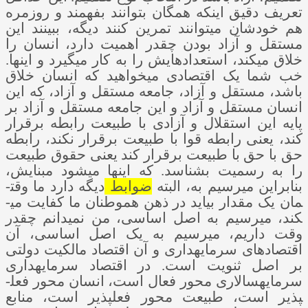
تعریف دقیق اینکه همگان بتوانند بفهمند و روزمره
هم خودشان می­توانند تمرین کنند دیگه، ببینند این
مستقل و آزاد بودن چقدر اهمیت دارد، انسان را
خلاق می­کند، استعدادهایش را به کار می­گیرد و اینها.
خب شما یک اقتصادی می­خواهید که انسان خلاق
باشد، مستقل و آزاد، جامعه مستقل و آزاد، که این
انسان مستقل و آزاد و این جامعه مستقل و آزاد بر
پایه این استقلال و آزادی با طبیعت رابطه برقرار
کند، یعنی رابطه قوا با طبیعت برقرار نکند، رابطه
حق با حق با طبیعت برقرار کند یعنی حقوق طبیعت
را به رسمیت بشناسد. که اینها می­شود مبنایش،
بنابراین می­رسیم به، البته
ضوابط
دیگه دارد ما وقت­
مان یک مقدار بیاید در ذهن هموطنان ما کفایت می­
کند، می­رسیم به اصل اساسی، من نمی­دانم چقدر
وقت داریم، می­رسیم به یک اصل اساسی، آن
اقتصادهای سرمایه­داری و آن اقتصاد مالکیت دولتی
بر اصل ثنویت است. در اقتصاد سرمایه­داری
سرمایه­سالاری محور فعال است، انسان محور فعل­
پذیر است، طبیعت محور فعل­پذیر است، منابع