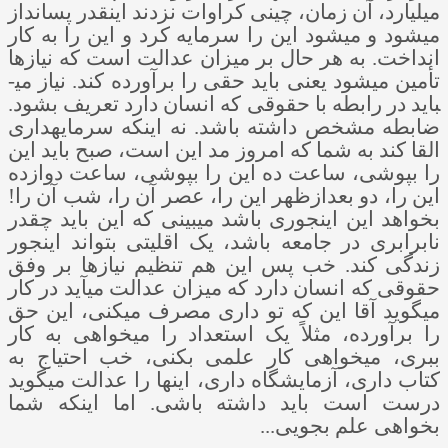
میلیارد، آن زمان، چینی کراوات نزدند اینقدر پس­انداز
می­شود و می­شود این را سرمایه کرد و این را به کار
انداخت. به هر حال بر میزان عدالت است که نیازها
تأمین می­شود یعنی باید حقی را برآورده کند. نیاز می­
باید در رابطه با حقوقی که انسان دارد تعریف بشود.
ضابطه مشخص داشته باشد. نه اینکه سرمایه­داری
القا کند به شما که امروز مد این است، صبح باید این
را بپوشی، ساعت ده این را بپوشی، ساعت دوازده
این را، دو بعدازظهر این را، عصر آن را، شب آن را!
بخواهد این اینجوری باشد می­بینی که این باید چقدر
نابرابری در جامعه باشد، یک اقلیتی بتواند اینجور
زندگی کند. خب پس این هم تنظیم نیازها بر وفق
حقوقی که انسان دارد که میزان عدالت می­آید در کار
می­گوید آقا این که تو داری مصرف می­کنی، این حق
را برآورده، مثلاً یک استعداد را می­خواهی به کار
ببری، می­خواهی کار علمی بکنی، خب احتیاج به
کتاب داری، آزمایشگاه داری، اینها را عدالت می­گوید
درست است باید داشته باشی. اما اینکه شما
بخواهی علم بجویی...