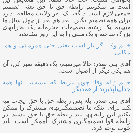
است ما می­گوییم رابطه حق با حق یعنی تصمیم
جمعی لازم است دیگه، یک نفر ولایت مطلقه ندارد
برای همه تصمیم بگیرد. بعد هم بعد از چهل سال ما
می­بینیم یک رشته تصمیمات محرمانه یک بحران­های
بزرگ ساخته و یک ملتی را به این روز نشانده.
خانم وفا: اگر باز است یعنی حتی هم­زمانی و هم­
مکانی...
آقای بنی ­صدر: حالا می­رسیم، یک دقیقه صبر کن، آن
هم یکی دیگر از اصول است.
خانم ژاله وفا: چون بی­ربط که نیست، اینها همه
جدایی­ناپذیرند از همدیگر.
آقای بنی ­صدر: بله پس رابطه حق با حق ایجاب می­
کند برای اینکه ما تصمیم­گیری­های مشترک را ممکن
بکنیم این رابطه­ها باید رابطه حق با حق باشند. در
رابطه قوا تصمیم­گیری مشترک ناممکن است. باید
خوب توجه کرد.