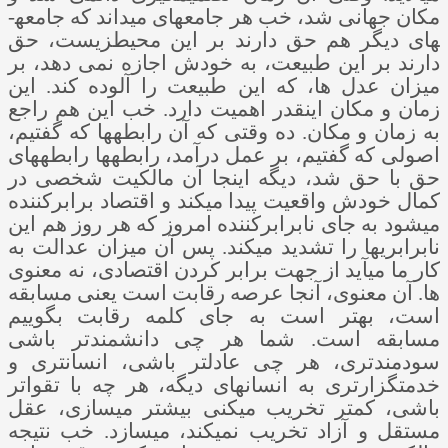
مکان جهانی شد، خب هر جامعه­ای می­داند که جامعه­
های دیگر هم حق دارند بر این محیط­زیست، حق
دارند بر این طبیعت، به خودش اجازه نمی دهد، بر
میزان عدل ها، که این طبیعت را آلوده کند. این
زمان و مکان اینقدر اهمیت دارد. خب این هم راجع
به زمان و مکان. ده وقتی که آن رابطه­ها که گفتیم،
اصولی که گفتیم، بر عمل درآمد، رابطه­ها رابطه­های
حق با حق شد، دیگه اینجا آن مالکیت شخصی در
کمال خودش واقعیت پیدا می­کند و اقتصاد برابرکننده
می­شود به جای نابرابرکننده امروز که هر روز هم این
نابرابری­ها را تشدید می­کند. پس آن میزان عدالت به
کار ما می­آید از جهت برابر کردن اقتصادی، نه معنوی
ها. آن معنوی، آنجا عرصه رقابت است یعنی مسابقه
است، بهتر است به جای کلمه رقابت بگوییم
مسابقه است. شما هر چی دانشمندتر باشی
سودمندتری، هر چی عادل­تر باشی، انسان­تری و
خدمتگزارتری به انسان­های دیگه، هر چه با تقواتر
باشی، کمتر تخریب می­کنی بیشتر می­سازی، عقل
مستقل و آزاد تخریب نمی­کند، می­سازد. خب نتیجه