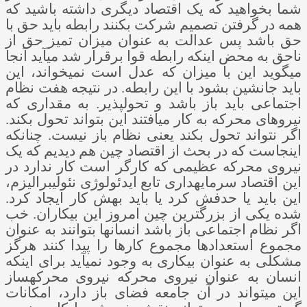
شما بخواهید که یک اقتصاد دیگری داشته باشید که
همه در گرفتن تصمیم شرکت بکنند رابطه باید حق با
حق باشد پس عدالت به عنوان میزان تمیز حق از
ناحق به محض اینکه رابطه قوا برقرار شد می­آید آنجا
می­گوید این با میزان که عدل است نمی­خواند، این
باید جانشین بشود با این رابطه. در نتیجه هفت نظام
اجتماعی باید باز باشد و تحول­پذیر. به مقداری که
نیروهای محرکه به کار می­افتند این بتواند تحول بکند.
اگر نتواند تحول بکند یعنی نظام باز نیست. چنانکه
اینجاست که در بحث از اقتصاد چین هم دیدیم که یک
نیروی محرکه عظیمی که کارگر است کار ندارد در
این اقتصاد سرمایه­داری تابع ایدئولوژی نئولیبرالیزم،
این باید یا حدفش کرد یا باید بهش کار ایجاد کرد.
شده یکی از بزرگترین چین امروز این بیکاران. خب
اگر نظام اجتماعی باز باشد انسان­ها بتوانند به عنوان
مجموع استعدادها مجموع کارها را پیدا کنند هرگز
مشکلی به عنوان بیکاری به وجود نمی­آید برای اینکه
انسان به عنوان نیروی محرکه نیروی محرکه­ساز
این می­تواند در آن جامعه فضای باز دارد، امکانات