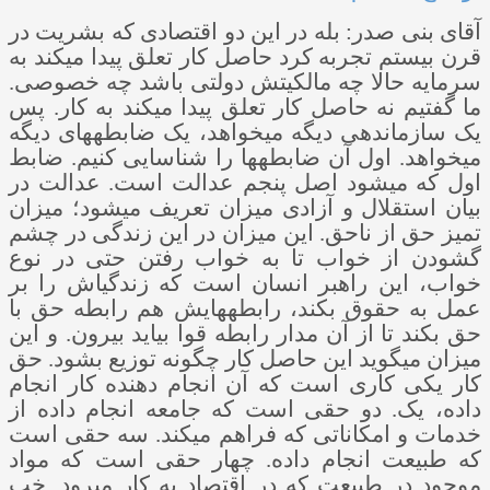
آقای بنی صدر: بله در این دو اقتصادی که بشریت در
قرن بیستم تجربه کرد حاصل کار تعلق پیدا می­کند به
سرمایه حالا چه مالکیتش دولتی باشد چه خصوصی.
ما گفتیم نه حاصل کار تعلق پیدا می­کند به کار. پس
یک سازماندهی دیگه می­خواهد، یک ضابطه­های دیگه
می­خواهد. اول آن ضابطه­ها را شناسایی کنیم. ضابط
اول که می­شود اصل پنجم عدالت است. عدالت در
بیان استقلال و آزادی میزان تعریف می­شود؛ میزان
تمیز حق از ناحق. این میزان در این زندگی در چشم
گشودن از خواب تا به خواب رفتن حتی در نوع
خواب، این راهبر انسان است که زندگی­اش را بر
عمل به حقوق بکند، رابطه­هایش هم رابطه حق با
حق بکند تا از آن مدار رابطه قوا بیاید بیرون. و این
میزان می­گوید این حاصل کار چگونه توزیع بشود. حق
کار یکی کاری است که آن انجام دهنده کار انجام
داده، یک. دو حقی است که جامعه انجام داده از
خدمات و امکاناتی که فراهم می­کند. سه حقی است
که طبیعت انجام داده. چهار حقی است که مواد
موجود در طبیعت که در اقتصاد به کار می­رود. خب