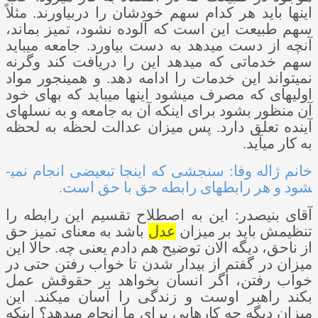
اینها باید هر کدام سهم خودشان را دربیاورند. مثلاً
سهم طبیعت این است که آلوده نشود، تمیز بماند،
آنچه از دست می­دهد به دست بیاورد. جامعه می­باید
سهم خدماتی که می­دهد این را دریافت کند وگرنه
نمی­تواند این خدمات را ادامه دهد. و همینجور مواد
اولیه­ای که مصرف می­شود اینها می­باید که بهای خود
آن منظور بشود برای اینکه آن به جامعه و به نسل­های
آینده تعلق دارد. پس میزان عدالت لحظه به لحظه
به کار می­آید.
خانم ژاله وفا: سنجشی که اینجا تبعیضی انجام نمی­
شود و هر رابطه­ای رابطه حق با حق است.
آقای بنی­صدر: این به اصطلاح تقسیم این رابطه را
تنظیمش باید بر میزان
عدل
باشد به معنای تمیز حق
از ناحق، دیگه الان توضیح هم دادم یعنی چه. حالا این
میزان در گفتم از بیدار شدن تا خواب رفتن حتی در
خواب رفتن، اگر انسان بخواهد بر حقوقش عمل
بکند راهبر اوست و زندگی را آسان می­کند. این
میزان دیگه چه کارهایی برای ما انجام می­دهد؟ اینکه