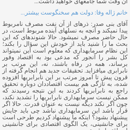
آن وقت شما جامعه­ای خواهید داشت...
خانم ژاله وفا: دولت هم سخنگوست بیشتر...
آقای بنی­ صدر: ذره­ای از آن نفت مصرف نامربوط
پیدا نمی­کند و آنچه به نسل­های آینده مربوط است، در
حال حاضر مصرف نمی­شود. حالا شنونده­ای که این
بحث ما را شنید باید از خودش این سؤال را بکند؛
این نظام سرمایه­داری که معلوم است این نمی­تواند
کل بشر را آنجور که مدعی بود به اقتصاد وفور
برساند، همه در رفاه باشند، نه، این مرتب بر
نابرابری می­افزاید. تحقیقات جدید هم انجام گرفته از
قرون پیش تا امروز مرتب بر این نابرابری­ها افزوده
شده، به تازگی هم بیست اقتصاددان دوباره تحقیق
راجع به نابرابری­ها کردند به این نتیجه رسیدند که
ممکن نیست سرمایه­داری نابرابری­ها را تشدید نکند،
چون اگر نکند دیگه نیست به عنوان قدرت. حالا اگر
قرار باشد این سرمایه­داری نباشد چی باید جایش
پیشنهاد بشود؟ اینکه ما پیشنهاد کردیم طرحی است
برای جانشینی، یک الگوی اقتصادی برای جانشینی