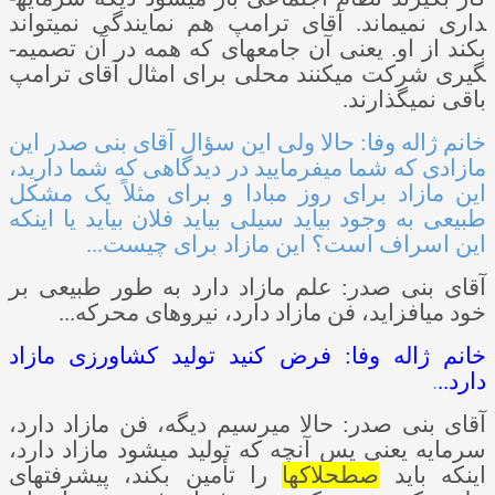
داری نمی­ماند. آقای ترامپ هم نمایندگی نمی­تواند
بکند از او. یعنی آن جامعه­ای که همه در آن تصمیم­
گیری شرکت می­کنند محلی برای امثال آقای ترامپ
باقی نمی­گذارند.
خانم ژاله وفا: حالا ولی این سؤال آقای بنی­ صدر این
مازادی که شما می­فرمایید در دیدگاهی که شما دارید،
این مازاد برای روز مبادا و برای مثلاً یک مشکل
طبیعی به وجود بیاید سیلی بیاید فلان بیاید یا اینکه
این اسراف است؟ این مازاد برای چیست...
آقای بنی­ صدر: علم مازاد دارد به طور طبیعی بر
خود می­افزاید، فن مازاد دارد، نیروهای محرکه...
خانم ژاله وفا: فرض کنید تولید کشاورزی مازاد
دارد..
.
آقای بنی­ صدر: حالا می­رسیم دیگه، فن مازاد دارد،
سرمایه یعنی پس آنچه که تولید می­شود مازاد دارد،
اینکه باید
صطحلاک­ها
را تأمین بکند، پیشرفت­های