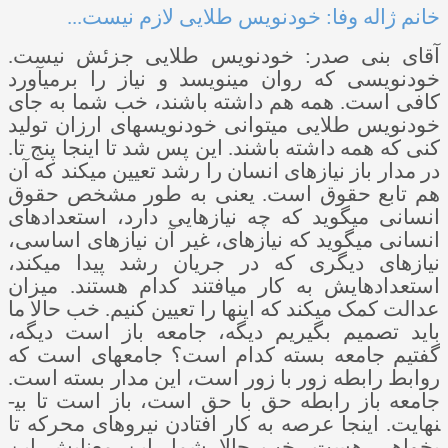
خانم ژاله وفا: خودنویس طلایی لازم نیست...
آقای بنی ­صدر: خودنویس طلایی جزئش نیست.
خودنویسی که روان می­نویسد و نیاز را برمی­آورد
کافی است. همه هم داشته باشند، خب شما به جای
خودنویس طلایی می­توانی خودنویس­های ارزان تولید
کنی که همه داشته باشند. این پس شد تا اینجا پنج تا.
در مدار باز نیازهای انسان را رشد تعیین می­کند که آن
هم تابع حقوق است. یعنی به طور مشخص حقوق
انسانی می­گوید که چه نیازهایی دارد، استعدادهای
انسانی می­گوید که نیازهای، غیر آن نیازهای اساسی،
نیازهای دیگری که در جریان رشد پیدا می­کند،
استعدادهایش به کار می­افتند کدام هستند. میزان
عدالت کمک می­کند که اینها را تعیین کنیم. خب حالا ما
باید تصمیم بگیریم دیگه، جامعه باز است دیگه،
گفتیم جامعه بسته کدام است؟ جامعه­ای است که
روابط­ رابطه زور با زور است، این مدار بسته است.
جامعه باز رابطه حق با حق است، باز است تا بی­
نهایت. اینجا عرصه به کار افتادن نیروهای محرکه تا
بخواهی هست. خب حالا شما، این معنایش این