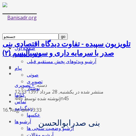
تلویزیون سپیده - تفاوت دیدگاه اقتصادی بنی
صفحه اول
صدر با سرمایه داری و سوسیالیسم (۲)
پخش مستقیم
آرشیو ویدئوهای پخش مستقیم قبلی
پیام
صوتی
تصویری
دسته:
+ تصویری
نوشتار
منتشر شده در یکشنبه, 28 مرداد 1397 12:33
کتابها
نوشته شده توسط 445jn45
تماس
زندگینامه
16. Aug. um 13:33
عکسها
بنی صدر
ابوالحسن
آرشیو ها
آرشیو وضعیت سنجی ها
آرشیو مقالات