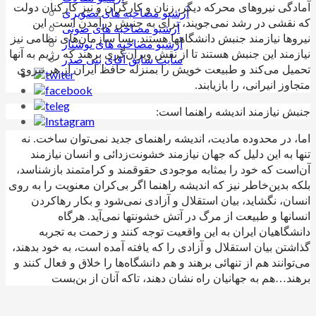
آمادگی نیروهای محرکه دیگر، زنان و کارگران و نیز کارکنان دولت
آرشیو مصاخبه های تصویری
که نقشی در رشد نمی‌جویند، برای به جنبش درآمدن است. این
آرشیو مصاخبه های صوتی
نیروها نیازمند جنبش دانشگاهها هستند. بسا سازمان‌های نظامی نیز
آرشیو مصاخبه های نوشتار
نیازمند این جنبش هستند تا از نقش ویران‌گری برهند که رژیم به آنها
سایت سابق آقای بنی صدر
تحمیل می‌کند و طبیعت خویش را بمنزله حافظ ایران از هر نیروی
متجاوز انیرانی، را بازیابند.
جنبش نیازمند اندیشه راهنما است:
اما، در محدوده مادیت، اندیشه راهنمای جدید نمی‌توان ساخت. نه
تنها به این دلیل که جهان نیازمند خشونت‌زدائی و انسان نیازمند
آن‌است که خود را بمثابه موجودی حقوقمند و کرامتمند بازشناسد،
بلکه بدین‌خاطر نیز که اندیشه راهنما اگر بی‌کران معنویت را به روی
انسان، نگشاید، بیان استقلال و آزادی نمی‌شود و بکار رهاکردن
انسانها و طبیعت از مرگ در آتش خشونتها نمی‌‌آید. هرگاه
دانشگاهیان ایران به این واقعیت توجه کنند و زحمت به تجربه
گذاشتن بیان استقلال و آزادی را که یافته آمده‌ است، به خود بدهند،
می‌توانند هم از تنهائی برهند و هم دانشگاه‌ها را خلاق و فعال کنند و
برهند…
هم به جهانیان راه نشان دهند، تاکه آنان از بن‌بست