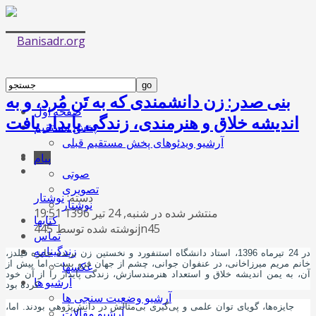
بنی صدر: زن دانشمندی که به تَن مُرد، و به
صفحه اول
اندیشه خلاق و هنرمندی، زندگی پایدار یافت
پخش مستقیم
آرشیو ویدئوهای پخش مستقیم قبلی
پیام
صوتی
تصویری
دسته:
نوشتار
نوشتار
منتشر شده در شنبه, 24 تیر 1396 19:51
کتابها
نوشته شده توسط 445jn45
تماس
زندگینامه
در 24 تیرماه 1396، استاد دانشگاه استنفورد و نخستین زن برنده جایزه فیلدز،
خانم مریم میرزاخانی، در عنفوان جوانی، چشم از جهان فرو بست. اما پیش از
عکسها
آن، به یمن اندیشه خلاق و استعداد هنرمندسازش، زندگی پایدار را از آن خود
آرشیو ها
کرده‌ بود.
آرشیو وضعیت سنجی ها
جایزه‌ها، گویای توان علمی و پی‌گیری بی‌مثالش در دانش‌پژوهی بودند. اما،
آرشیو مقالات