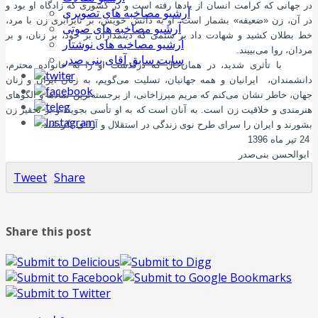
در جهانی که کرامت انسان از یادها رفته ‌است و در کشوری که زادگاه او بود و
آرشیو مصاخبه های تصویری
در آن، زن «ضعیفه» بشمار است، او به دانش خویش، بر نابرابری زن با مرد،
آرشیو مصاخبه های صوتی
خط بطلان کشید و شهادت داد بر ستمی که دینمداران بر خود، بر زنان، و بر
آرشیو مصاخبه های نوشتار
مردان، روا می‌بییند.
سایت سابق آقای بنی صدر
با تأثری شدید، در همان‌حال که درگذشت او را به خانواده محترم،
دانشمندان، ایرانیان و همه جهانیان، تسلیت می‌گویم، به زنان ایران و زنان
جهان، خاطر نشان می‌کنم که مریم میرزاخانی، از برجسته‌ترین نمادها و الگوهای
هنرمندی و خلاقیت زن است. به آنان است که به او تأسی بجویند و بر تحقیر زن
بشورند و ایران را سرای طرح نوی زندگی در استقلال و آزادی بگردانند.
24 تیر ماه 1396
ابوالحسن بنی‌صدر
Tweet
Share
Share this post