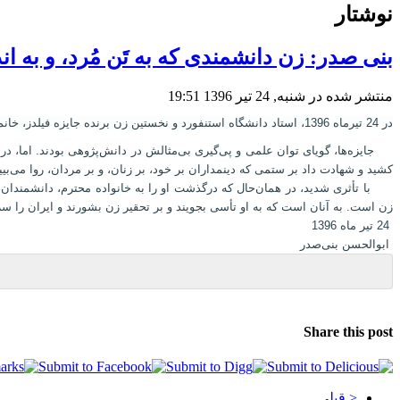
نوشتار
بنی صدر: زن دانشمندی که به تَن مُرد، و به ا
منتشر شده در شنبه, 24 تیر 1396 19:51
در 24 تیرماه 1396، استاد دانشگاه استنفورد و نخستین زن برنده جایزه فیلدز، خانم مریم میرزاخانی، در عنفوان جوانی، چشم از جهان فرو بست. اما پیش از آن، به یمن اندیشه خلاق و استعداد هنرمندسازش، زندگی پایدار را از آن خود کرده‌ بود.
جایزه‌ها، گویای توان علمی و پی‌گیری بی‌مثالش در دانش‌پژوهی بودند. اما، در
کشید و شهادت داد بر ستمی که دینمداران بر خود، بر زنان، و بر مردان، روا می‌بیین
با تأثری شدید، در همان‌حال که درگذشت او را به خانواده محترم، دانشمندان، ای
زن است. به آنان است که به او تأسی بجویند و بر تحقیر زن بشورند و ایران را سر
24 تیر ماه 1396
ابوالحسن بنی‌صدر
Share this post
< قبلی