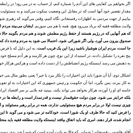
اگر بخواهم بی کفایتی های این آدم را شماره کنم، از حساب به در می رود
!
در رابطه
مقدار تقصیر خود آنها است که در مقابل این وضعیت سکوت می‌کنند و به مسئولیت 
بیاییم از جهت مردمی به اظهارات رفسنجانی نگاه کنیم، وقتی می‌گوید که رهبری شور
ولایت مطلقه فقیه که برباد می‌رود هیچ، همه با هم می سوزیم
.
ایشان می‌بیند مردم ا
که هم آنهایی که در رژیم هستند از حفظ رژیم مطمئن شوند و هم مردم بگویند حالا
صندوق بیرون می آورد، ولی اگر شورائی شود، احتمالا می شود به مردم وعده داد ک
جا است، مردم ایران هوشیار باشید زیرا این یک فریب است
، به این دلیل که با فرض
پنج نفره را تشکیل دادند، در استبداد از این نوع، چون هر کارمند و هر آدم مسلح خ
به ذهنش می رسد اینستکه رژیم انضباطش را از دست داده است و هرکس هرکار خواست 
اشکال دوم
:
آیا آن شورا باید این اختیارات را بکار ببرد یا خیر؟ یعنی بطور مثال می 
به کار ببرند، پس بگیرد، اما آن حکومت و رئیس جمهوری که این اختیارات به او ت
خامنه ای او را آورده، هرکار بخواهد می تواند بکند، ببینید چه بلایی بر سر اقتصاد ایر
بلکه خرابتر می شود، چون دولت حقوقمدار نیست و قدرتمدار است و رابطه ها در خ
چیزی نیست اولا در برابر مردم هیچ مسئولیتی ندارند، همه در برابر رهبر مسئولند و
را فرض کنید که حالا طرف او یک شورا است، خودکامه تر می شود و می گوید تا این ش
انجام شده، قرار دهند
.
امری که باید اتفاق بیافتد اینستکه ولایت مطلقه فقیه باید منح
آقای هاشمی رفسنجانی
!
شمایی که حالا به یادت آمده است که شورا چیز بدی نیست،