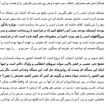
همکارانش هم منحرفین خطاب می شوند و هر روز هم بین طرفین نزاع هست و این کا
مسئله بحران اتمی را در نظر بگیریم
.
تا مدتی تبلیغ می شد که اختیار این مساله به
تصدی کرده است
.
حاصل تصدی خامنه ای این شده است که تا چند ماه پیش غربی ها می
زهر را سربکشد
.
آقای خامنه ای بحران اتمی را بدین جا رسانده است
.
دوباره یادآو
بودجه اینستکه بودجه بمب اتم را قطع کنیم که در فرانسه با زیرساخت صنعتی و مدرن
نیروگاههای اتمی را هم ببندد، اخیرا در مطبوعات هم گفته شده است که در فرانسه،
منتشر شده است و نتیجه اش این بوده است که تقصیر بر عهده آدمها بوده است و آن
نیروگاه هسته ای ساخته اید، هزینه ای سنگین، بحرانی بزرگ، تحریم و
.....
را روی دست 
دلیل سوم بر بی کفایتی ایشان؛ آیا دروغ است که اقتصاد کشور به سپاه پاسداران
تشنج حتی عصبی بر قشر بالایی سپاه، نیروهای انتظامی و واواک حاکم است و اینها ح
اینکه این مسأله ای نیست که روانپزشک حل کند، این مسأله وجدانی است، مگر می‌ش
چیز کشور را بدست سپاه بدهند و بگویند هر کس که نفس کشید نفسش را بچین؟ خواه
بیرون سپاه در بین مردم
(
انزوا و انزجار از آنها در بین مردم
)
، که واقعاً طاقت شکن 
میدان تحریر روبرو شد، دیدیم
.
در تونس هم وقتی که ارتش با جنبش مردم روبرو شد،
پاسدار منحصر نکن، اولاً به زیان همین سپاه است و به این ترتیب پدرش را در می‌آوری
مافیایی خورد و برد، آدم را زمین گیر می‌کند، مثل آدم افلیج می‌کند و دیگر آن توانایی