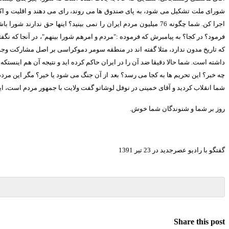
شورای ملت تشکیل می شود، به پای صندوق ها می روند، رای می دهند و اقلیت و اکثر
اجرا کن
.
شما چگونه
76
میلیون مردم ایران را نمی بینید؟ اینها حق ندارند شورا 
فرمود؟ در کجا؟ به پیامبرش که فرموده
:"
مردم و امرهم شورا بینهم
"
، در آنجا که نگفت
که تاریخ مدون ندارد، مثلا گفته اند در منطقه سومر دموکراسی بر اصل مشارکت وجود 
داشته است
.
شما حالا دقیقا ضد آن را در ایران حاکم کرده اید و نتیجه آن هم اینستکه م
چه خبر؟ این تحریم ها به کجا می رسد؟ بعد از آن جنگ می شود یا خیر؟ مگر این مردم
شما انقلاب کردید و آقای خمینی در نوفل لوشاتو گفت ولایت با جمهور مردم است، ا
روز بر شما و شنوندگان شما خوش
.
گفتگو با رادیو عصرجدید در
23
تیر
1391
Share this post