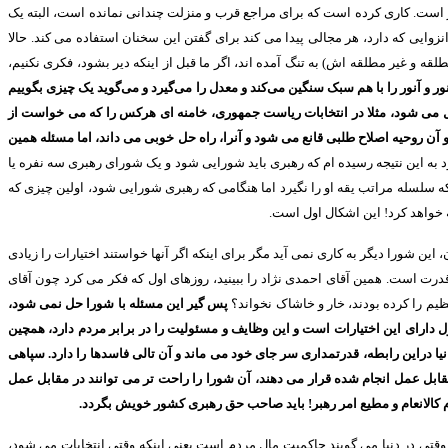
ر است
.
کاری کرده است که برای مراجع قرب و منزلت چندانی نمانده است، البته یک
زوایی که دارد، هر مجالی پیدا می کند برای گفتن این سخنان استفاده می کند
.
حالا
لقه و غیر مطلقه اش
)
به تنگ آمده اند، اگر ما قبل از اینکه دیر بشود، فکری نکنیم،
ر و آنور را با هم سبک سنگین می‌کند و معدل را می‌گیرد و می‌گوید یک چیزی بگوییم
یل می شود، مثلا در انتخابات ریاست جمهوری، خامنه ای هرکس را که می خواست از
 آن روحیه اصلاح طلبی قانع می شود و آنرا، راه حل خوبی می داند، اما مسئله همین
د به این نتیجه رسیده ام که رهبری باید شورایی شود و یک شورای رهبری سه نفره یا
که سلسله مراتب یقه او را نگیرد اما هنگامی که رهبری شورایی شود، اولین چیزی که
 خواهد کرد
!
این اشکال اول است
.
 این شورا دیگر به کاری نمی آید مگر برای اینکه اگر آنها خواستند اختیارات را زیادی
 قدرت است
.
همین آقای احمدی نژاد را ببینید، روزهای اول که فکر می کرد چون آقای
یم را کرده بودند، خار و خاشاک نخواند؟
پس گیر این مسئله با شورا حل نمی شود،
ارای این اختیارات است و این وظایف و مسئولیت را در برابر مردم دارد، همچین
نیا دراین رابطه، قدرتمداری سر جای خود می ماند و آن تالی فاسدها را دارد
.
سپاهی
مقابل عمل انجام شده قرار می دهند، آن شورا را راحت تر می توانند در مقابل عمل
کالانعام و مطیع امر رهبر
!
باید صاحب حق رهبری کشور خویش بگردد
.
وقتی در دنیا می گویند حاکمیت مال مردم است یعنی اینکه وقتی انتخابات می شود،