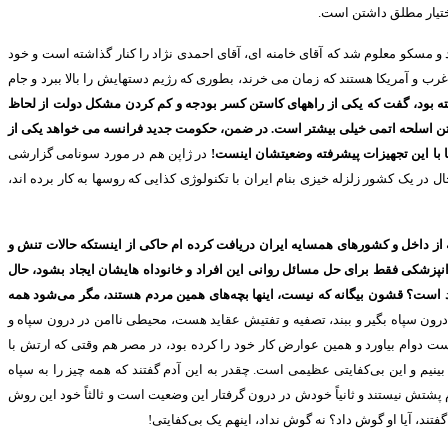
ختیار مطلق داشتن است
.
 و مسکو معلوم شد که آقای خامنه ای، آقای احمدی نژاد را کنار گذاشته است و خود
ب و آمریکا هستند که زمان می خرند، بطوری که رژیم دستهایش را بالا ببرد و جام
رفته بود، گفت که یکی از راههای کاستن کسر بودجه و کم کردن مشکل دولت از لحاظ
شتن اسلحه اتمی خیلی بیشتر است
.
در ضمن، حکومت جدید فرانسه می خواهد یکی از
ا با این تجهیزات پیشرفته وضعیتشان اینست
!
در ژاپن هم در مورد سونامی گزارشی
ل در یک کشور زلزله خیزی بنام ایران با تکنولوژی کذایی که روسها به کار برده اند،
از داخل و کشورهای همسایه ایران دریافت کرده ام حاکی از اینستکه حالات تنش و
وانپزشکی فقط برای حل مسائل روانی این افراد و خانوداه هایشان ایجاد بشود، حال
است؟ قشون بیگانه که نیست، اینها بچه‌های همین مردم هستند، مگر می‌شود همه
درون سپاه بگیر و ببند، تصفیه و تفتیش عقاید هست، محیطی ناامن در درون سپاه و
ست دوام بیاورد و همین عوارض کار خود را کرده بود، در مصر هم وقتی که ارتش با
بینیم و این بی‌کفایتی عظیمی است
.
چقدر به این آدم گفتند که همه چیز را به سپاه
دم پشتش نیستند و ثانیاً خودش در درون گرفتار این وضعیت است و ثالثاً خود این روش
 گفتند، آیا او گوش داد؟ نه گوش نداد، اینهم یک بی‌کفایتی
!