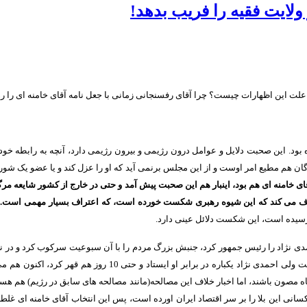
ولایت فقیه را فریب بدهد!
علت این اظهارات چیست؟ چرا آقای رفسنجانی زمانی با جعل نامه آقای خامنه ای را ر
بود
.
این صحبت دلایل و عوامل درون رژیمی و بیرون رژیمی دارد، آنچه به رابطه خود
ن هم مطیع امر اوست و از این مجلس برنمی آید که او را عزل کند و یا عضو یک شورا
ای خامنه ای هم بود، اینبار هم این صحبت پیش آمد و حتی در خارج از کشور شایعه مر
تراف می کند که این شیوه رهبری شکست خورده است، که اعتراف بسیار مهمی است
.
ه رسیده است، این شکست دلائل عینی دارد
.
 احمدی نژاد را رئیس جمهور کرد، جنبش بزرگ مردم را با آن سبوعیت سرکوب کرد و در
 ولی احمدی نژاد یکباره در برابر او ایستاد و حتی
10
روز هم قهر کرد، اکنون هم می
گاه مصون باشند، اما اخبار خلاف این مصالحه
(
مانند مصالحه های سابق در رژیم
)
هم هست،
انی این بلا را بر سر اقتصاد ایران اورده است، پس این انتخاب آقای خامنه ای غلط 