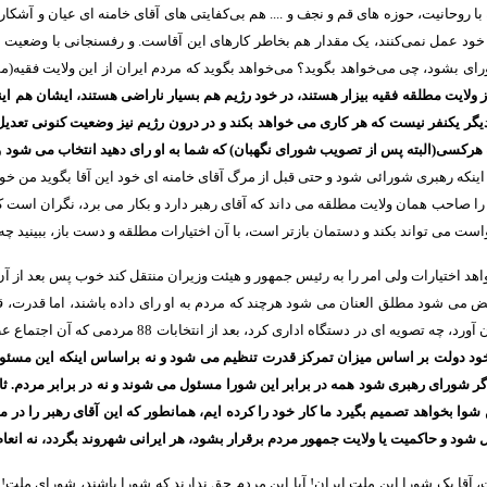
 با روحانیت، حوزه های قم و نجف و
....
هم بی‌کفایتی های آقای خامنه ای عیان و آشکا
خود عمل نمی‌کنند، یک مقدار هم بخاطر کارهای این آقاست
.
و رفسنجانی با وضعیت ان
ای بشود، چی می‌خواهد بگوید؟ می‌خواهد بگوید که مردم ایران از این ولایت فقیه
(
مط
ز ولایت مطلقه فقیه بیزار هستند، در خود رژیم هم بسیار ناراضی هستند، ایشان هم اینو
 دیگر یکنفر نیست که هر کاری می خواهد بکند و در درون رژیم نیز وضعیت کنونی تعد
ه هرکسی
(
البته پس از تصویب شورای نگهبان
)
که شما به او رای دهید انتخاب می شود و
 اینکه رهبری شورائی شود و حتی قبل از مرگ آقای خامنه ای خود این آقا بگوید من خو
ود را صاحب همان ولایت مطلقه می داند که آقای رهبر دارد و بکار می برد، نگران است 
می تواند بکند و دستمان بازتر است، با آن اختیارات مطلقه و دست باز، ببینید چه
خواهد اختیارات ولی امر را به رئیس جمهور و هیئت وزیران منتقل کند خوب پس بعد از آن،
فویض می شود مطلق العنان می شود هرچند که مردم به او رای داده باشند، اما قدرت،
ان آورد، چه تصویه ای در دستگاه اداری کرد، بعد از انتخابات
88
مردمی که آن اجتماع عظ
ود دولت بر اساس میزان تمرکز قدرت تنظیم می شود و نه براساس اینکه این مسئول د
 اگر شورای رهبری شود همه در برابر این شورا مسئول می شوند و نه در برابر مردم
.
ثا
وا بخواهد تصمیم بگیرد ما کار خود را کرده ایم، همانطور که این آقای رهبر را در 
ل شود و حاکمیت یا ولایت جمهور مردم برقرار بشود، هر ایرانی شهروند بگردد، نه انعام 
 آقا یک شورا این ملت ایران
!
آیا این مردم حق ندارند که شورا باشند، شورای ملت
!