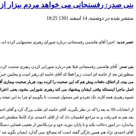
بنی صدر: رفسنجانی می خواهد مردم بیزار از 
منتشر شده در دوشنبه, 14 اسفند 1391 18:25
عصر جدید
:
اخیرا آقای هاشمی رفسنجانی درباره شورای رهبری صحبتهایی کرده اند، 
بنی صدر
:
آقای هاشمی رفسنجانی قبلا هم درباره شورایی کردن رهبری صحبت کرده 
منظورش بعد از خامنه ای است، زیرا فعلا که آقای خامنه ای رهبر است و مجلس خبرگا
می بیند، از اتفاق، دفعات پیش هم که این صحبت را کرده بود، هربار صحبت بیماری آق
اصل ماجرا اینستکه وقتی ایشان پیشنهاد می کند رهبری شورایی بشود، یعنی اع
شیوه رهبری همه کاره، تک نفره و غیر مسئول چیست، تا بگوییم او چرا به این نتیج
از انتخابات
88
به بعد را که در نظر بگیرید، آقای خامنه ای تقلب بزرگ کرد و آقای
بعد هم به قم رفت و به مراجع اطمینان داد که از اقای احمدی نژاد کاملا مطمئن است
بیاندازد، در امور دخالت نکند و تا پایان دوره، خود و نزدیکانش از تعقیب قضایی دست
آقای احمدی نژاد هم همین تازگی گفته است که مصالح نمی گذارد ایشان بگوید چه کس