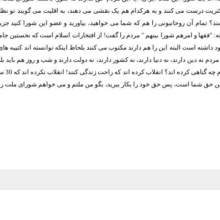
یت درست می کنند و به هرکدام هم یک نقشی می دهند، به اقلیت می گویند تو نظارت،
باشند؟ تمام آن روحانیونی را هم که شما می خواهید، بیاورید و عضو این شورا کنی
ه
: "
فقها و امرهم شورا بینهم
"
مردم را گفت
!
از افتخارات اسلام است که نخستین جامعه
داشته است البته این را هم دارند مکتوب می کنند بلحاظ اینکه توانسته اند کتیبه ه
ردم نه دین دارند، نه دنیا دارند، نه کشور دارند، نه دولت دارند و شب و روز هم باید بل
 چه گناهی کرده اند؟ انقلاب کرده اند که راحت زندگی کنند
!
انقلاب نکرده اند که
30
سا
ین حق شما است، پس حق خود را بکار ببرید، بگو من ملتم و می خواهم شورای ملت را 