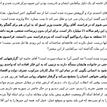
ر خامنه ای یک دلیل بیکفایتی ایشان و نادرست بودن این شیوه مرکز قدرت شدن و ا
 آقای احمدی نژاد و گروهش سپرده شده است، اما از سه گفتگوی اخیر استانبول، بغداد
 گفتند ایران زمان می خرد و تعلل می کند تا بمب بسازد، حالا وارونه شده است، غر
ر می شوم که در فرانسه، آقای روکار نخست وزیر اسبق که به ایران هم برای گفتگو 
 این رقم سالانه
25
میلیارد دلار است، برای ایران بدون زیرساخت صنعتی، هزینه دا
53
منطقه به مواد رادیواکتیو آلوده است که مردم فرانسه نمی دانستند، فرانسوی ه
ها درست عمل نکرده اند، فاجعه‌ای ساخته‌اند که به این زودی ها حل شدنی نیست
!
حا
این ملت گذاشته اید، بی‌کفایتی از این بیشتر؟
 سپرده شده است؟ چه کسی آنرا به سپاه سپرده است؟ آقای خامنه ای
!
گزارشهایی که 
تی در خانواده هایشان مسأله دارند به ترتیبی که به این فکر افتاده اند که واحدی ر
ود به انسانی بگویی که در تمام این
33
سال کارتان سرکوب، تصرف دولت و اقتصاد 
ی نخواهی انسان را متشنج می‌کند و گرفتار تنشهای روانی می‌کند
!
هر روز هم در 
است
.
وقتی که انقلاب ایران رخ داد، دیدیم که ارتش شاه در مقابل جنبش مردم نتوان
 همین تجربه را دیدیم، حتی در لیبی دیدیم و در حال حاضر در سوریه هم داریم می 
، از لحاظ اینکه اگر وضعیت خطری پیش بیاید توان مقابله ندارد، برای اینکه اولاً مر
 را به او نمی‌دهد که فرز بلند بشود و بموقع عمل، عمل کند
.
همه این چیزها را به این آقا