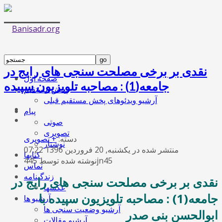
نقدی بر برخی مصلحت سنجی های رایج در
صفحه اول
جامعه(1) : مصاحبه تلویزیون سپیده
پخش مستقیم
آرشیو ویدئوهای پخش مستقیم قبلی
پیام
صوتی
تصویری
دسته:
+ تصویری
نوشتار
منتشر شده در یکشنبه, 20 فروردين 1396 07:22
کتابها
نوشته شده توسط 445jn45
تماس
زندگینامه
نقدی بر برخی مصلحت سنجی های رایج در
عکسها
جامعه(1) : مصاحبه تلویزیون سپیده با
آرشیو ها
آرشیو وضعیت سنجی ها
ابوالحسن بنی صدر
آرشیو مقالات