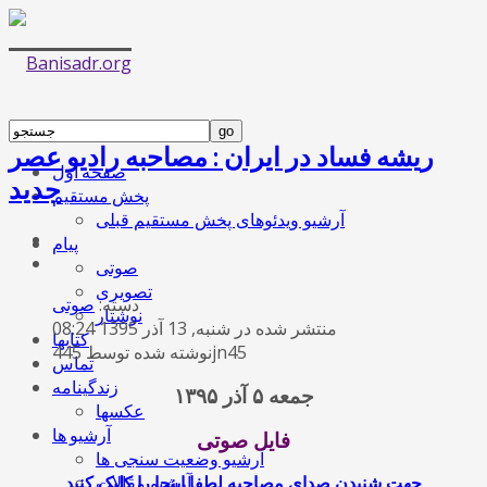
ریشه فساد در ایران : مصاحبه رادیو عصر
صفحه اول
جدید
پخش مستقیم
آرشیو ویدئوهای پخش مستقیم قبلی
پیام
صوتی
تصویری
دسته:
صوتی
نوشتار
منتشر شده در شنبه, 13 آذر 1395 08:24
کتابها
نوشته شده توسط 445jn45
تماس
زندگینامه
جمعه ۵ آذر ۱۳۹۵
عکسها
آرشیو ها
فایل صوتی
آرشیو وضعیت سنجی ها
جهت شنیدن صدای مصاحبه لطفا اینجا را کلیک کنید
آرشیو مقالات