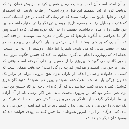
در آن آمده است آن امام بر خلیفه زمان عصیان کرد و سزایش همان بود که
دریافت کرد، از کجا بفهمیم این قول دروغ است؟ از طریق تاریخی که استمرار
دارد، در طول تاریخ می توانید ببینید که هر زمان که کسی بر حق ایستاد، کسی
که قدرت، وسایل ارتباط جمعی، تاریخ نویسان دروغگو را در اختیار داشت و این
حق طلبی را از میان برداشت، حقیقت را جز آنکه بوده معرفی کرده است پس
اگر ما بخواهیم به آنگونه تاریخها که مزدبگیران قدرت می نویسند مراجعه کنیم
همه آنهایی که بر حق ایستاده اند را مردمی بسیار بدکردار می یابیم و مقصر
همه ی تقصیر هایی که می شود، شمرد! اما دلیلی روشنتر از این نیز هست،
لحظه ای که رویارویی انجام می گیرد، معلوم می کند که حسین چگونه پیروز شد.
چطور گاندی می گوید که پیروزی را از حسین بن علی آموخته است، وقتی که
آدمی بر حق می ایستد و طرفش قدرت بزرگی است؟ چه وقت ممکن است که
کسی با خانواده و شمار اندکی از یاران بدون هیچ نیرویی بتواند در برابر یک
قشون بزرگی بایستد، همه هم کشته بشوند و پیروز هم بشوند؟ شنوندگان عزیز
کوشش کنید و تجربه کنید، خواهید دید که اگر ذره ای ناحق در کار حسین بن علی
بود، غیر ممکن بود که این پیروزی بدست بیاید. پس اگر درسی باید از آن آزاده
ی نماد آزادگی گرفت، ایستادگی بر حق و جرات گفتن حق است، البته هر کسی
یک چیزی را حق می داند، عیبی ندارد فقط باید جرات کند آنچه را حق می داند
بیان کند. هرگاه در ایران امروز هموطنان ما چنین کنند به زودی خواهند دید که
وضعیتشان دیگر خواهد شد.