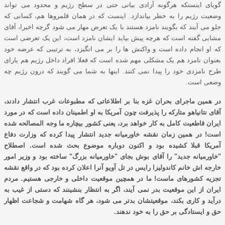
گویای اینستکه هرگونه آزادی بیانی حتی در سطح رژیم و محدود می تواند
وضعیت رژیم را به خطر بیاندازد. اینست که در همان قلمروها هم، کسانی که
جلو می آیند که بگویند نامزد هستند با یک تعرض مهار می شود گرچه اخیرا، آقای
مشایی گفته است که هرچه پیش بیاید ایشان نامزد است، این یک تعرضی است
که او انجام داده است و واکنش ها را بر می انگیزد، به ترتیبی که عرضه خود
بعنوان نامزد هم یک مشکلی مهم شده است که فعلا افراد داخل رژیم هم یارای
طرح نامزدی خود را پیدا نمی کنند. اینها به شما می گویند که درون رژیم چه
وضعی است.
در همین ماجرای بحران غزه بنا بر اطلاعاتی که مطبوعات غرب انتشار دادند،
آقای نتانیاهو متارکه را پذیرفت چون آمریکا به او اطمینان داده است که در مورد
ایران قاطعیت کامل به کار خواهد برد، یعنی کشور بیچاره ما وجه المصالحه شده
است! در همین زمان نقشه خاورمیانه جدید انتشار پیدا کرده که وزارت دفاع
آمریکا قبلا کشیده بود و اکنون دوباره موضوع بحث شده است. اصطلاح
"خاورمیانه جدید" را آقای بوش بجای "خاورمیانه بزرگ" ساخته بود و وزیر امور
خارجه اش خانم کاندولیزا رایس در تل آویو آنرا اعلان کرده بود که در واقع نقشه
تجزیه کشورهای ماست! ما در همچین موقعیت داخلی و خارجی هستیم. مردم
ایران از این موقعیت بدر نمی آیند، اگر به انتظار بنشینند که دستی از غیب به
درآید و کاری بکند، موقعیتشان بدتر می شود، هر گاه شهامت و شجاعت اظهار
حق و ایستادگی بر حق را به خود ندهند.