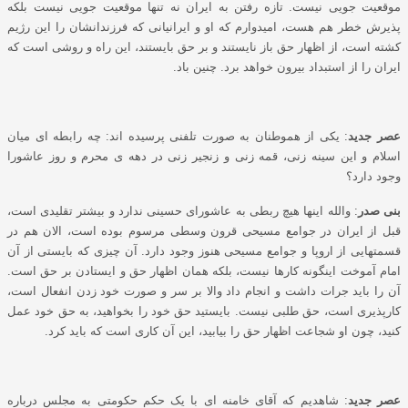
موقعیت جویی نیست. تازه رفتن به ایران نه تنها موقعیت جویی نیست بلکه
پذیرش خطر هم هست، امیدوارم که او و ایرانیانی که فرزندانشان را این رژیم
کشته است، از اظهار حق باز نایستند و بر حق بایستند، این راه و روشی است که
ایران را از استبداد بیرون خواهد برد. چنین باد.
عصر جدید
: یکی از هموطنان به صورت تلفنی پرسیده اند: چه رابطه ای میان
اسلام و این سینه زنی، قمه زنی و زنجیر زنی در دهه ی محرم و روز عاشورا
وجود دارد؟
بنی صدر
: والله اینها هیچ ربطی به عاشورای حسینی ندارد و بیشتر تقلیدی است،
قبل از ایران در جوامع مسیحی قرون وسطی مرسوم بوده است، الان هم در
قسمتهایی از اروپا و جوامع مسیحی هنوز وجود دارد. آن چیزی که بایستی از آن
امام آموخت اینگونه کارها نیست، بلکه همان اظهار حق و ایستادن بر حق است.
آن را باید جرات داشت و انجام داد والا بر سر و صورت خود زدن انفعال است،
کارپذیری است، حق طلبی نیست. بایستید حق خود را بخواهید، به حق خود عمل
کنید، چون او شجاعت اظهار حق را بیابید، این آن کاری است که باید کرد.
عصر جدید
: شاهدیم که آقای خامنه ای با یک حکم حکومتی به مجلس درباره