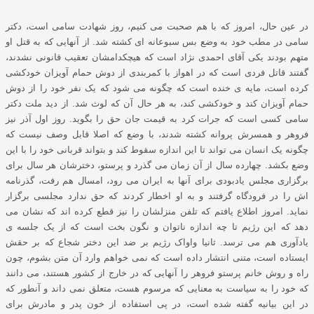
در عین حال، امروز که با هم صحبت می کنیم، روز شهادت سامی است، دکتر
سامی در مطب خود به وضع بس سبوعانه ای کشته شد. از آنهایی که به قتل او
متهم بودند یکی آقای احمدی نژاد است که هیچکدامشان تعقیب قانونی نشدند،
گفتند قاتل فردی است که در اهواز با کمربندی از دوش حمام آویزان خودکشی
کرده است، مایه ی خنده است که چگونه می شود که یک نفر خود را از دوش
حمام آویزان کند و خودکشی کند، به هر حال آن که لوث شد. از دید ملت دکتر
سامی کسی است که جرات کرد به قیمت جان حق را بگوید. روز اول آذر نیز
فروهر و همسرش پروانه کشته شدند، با وضع که اصلا قابل وصف نیست که
چگونه یک انسان می تواند تا این اندازه سقوط کند و بتواند قربانی خود را با این
وضع بکشد. چهارده سال از آن زمان می گذرد و پرستو، دخترشان هر سال برای
برگزاری مجلس یادبودی برای آنها به ایران می رود، امسال هم رفت، گذرنامه
اش را در فرودگاه گرفتند و به او اخطار کردند که حق ندارد مجلسی برگزار
نماید. امروز اطلاع یافتم که تلفن منزلشان را نیز قطع کرده اند که نشان می
دهد که این رژیم تا چه اندازه ناتوان و نگون بخت است که از یک جلسه ی
یادآوری هم می ترسد. ثانیا واواک رژیم بر ضد این دختر شجاع که بر حقش
ایستاده است، متنی انتشار داده است که نمی خواهم وارد آن متن بشوم، چون
راه و روش خانم پرستو فروهر را آنهایی که در خارج از کشور هستند، می دانند
که خود را به سیاست به معنایی که مرسوم هست، متعلق نمی داند و آنطور که
در این بیانیه گفته شده است، در پی استفاده از خون پدر و مادرش برای