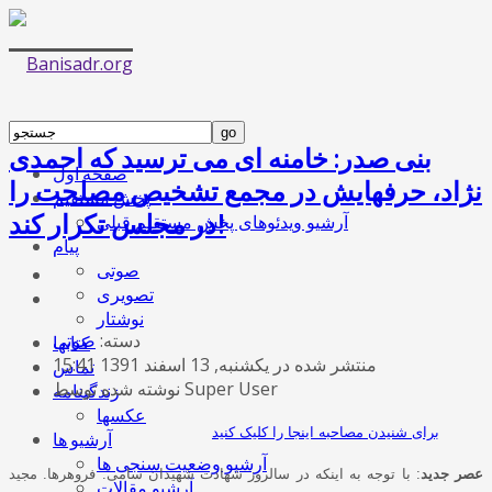
بنی صدر: خامنه ای می ترسید که احمدی
صفحه اول
نژاد، حرفهایش در مجمع تشخیص مصلحت را
پخش مستقیم
در مجلس تکرار کند!
آرشیو ویدئوهای پخش مستقیم قبلی
پیام
صوتی
تصویری
نوشتار
دسته:
صوتی
کتابها
منتشر شده در یکشنبه, 13 اسفند 1391 15:41
تماس
نوشته شده توسط Super User
زندگینامه
عکسها
برای شنیدن مصاحبه اینجا را کلیک کنید
آرشیو ها
آرشیو وضعیت سنجی ها
عصر جدید
: با توجه به اینکه در سالروز شهادت شهیدان سامی. فروهرها. مجید
آرشیو مقالات