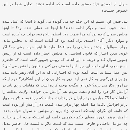
سوال از احمدی نژاد دستور داده است که ادامه ندهند. تحلیل شما در این
خصوص چیست؟
بنی صدر
: اول ببینیم که این حکم چه می گوید؟ می گوید تا اینجا که عمل شده
است، خوب است و دیگر ادامه ندهند! تا اینجا چه عملی شده بود؟ تا اینجا
مجلس سوال کرده بود که چرا قیمت دلار اینطور بالا رفته، دولت چه کرده است
و موارد دیگر. آقای احمدی نژاد گفته بود که آماده است که به مجلس بیاید،
جواب سوالها را بدهد و حقایقی را هم افشا نماید. تا اینجا خوبه، یعنی چه؟ اگر
خوبه، بدین اعتبار که قانون اساسی به مجلس اختیار داده است که از رییس
جمهور سوال کند و خوبه، به این لحاظ که رییس جمهور گفته است که حاضرم
پاسخ بدهم، آقای خامنه ای، چرا اینرا متوقف می کنی و قانون را نقض می کنی؟
پس عمل شما بد است. گفته بودم که اختیاراتی که به این آقای رهبر داده شده
جز برای زورگویی به کار نمی آید، زور به کار بردن از این آشکارتر؟ دوم اینکه
چرا زور بکار می برید؟ خود او اینگونه توجیه کرده است که مقامات رژیم باید در
آرامش کار خود را انجام دهند، مردم هم آرامش می خواهند، ولایت مطلقه را
تماشا کنید! 75 میلیون مردم ایران لازم ندارند، بدانند که چرا قیمت دلار به چهار
برابر افزایش یافت! مثل اینکه چهار برابر شدن قیمت دلار آرامش آور بوده است
که خامنه ای نگران اینستکه احمدی نژاد برود در مجلس به سوال جواب بدهد،
آرامش برهم بخورد! معنای حکم حکومتی خامنه ای اینستکه مردم ایران ندانند
چه عوامل داخلی و خارجی سبب شد که قیمت دلار به قیمت حال حاضر تبدیل
شود و چرا هم اکنون حکومت مانع از اینستکه قیمت دلار پایین بیاید؟ و بسیار