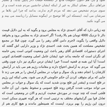
چراهای دیگر. معنای اینکار به غیر از اینکه ایشان جانشین مردم شده است و از
سوی مردم تشخیص می دهد که مردم لازم ندارند، بدانند که چرا این بلاها بر
سرشان می آیند، اینستکه این آقا توضیح در اینگونه مسایل را زیانمند می بیند و
می گوید نکنید.
چه زیانی دارد که آقای احمدی نژاد به مجلس برود و بگوید که به این دلایل قیمت
دلار تا نزدیک 4000 تومان هم بالا رفت؟ اگر احمدی نژاد به مجلس برود و بخواهد
دلایل واقعی را بگوید، لاجرم دامن آقای رهبر را می گیرد، چون قبلا در مجمع
تشخیص مصلحت که همین بحث شد، احمدی نژاد و وزیر دارایی اش گفتند که
اجرای دستورات اقتصادی آقای رهبر باعث این وضعیت کنونی است پس خامنه
ای نگران است که جامعه بداند خود ایشان عامل اصلی وضعیت اقتصادی کنونی
است!
آیا این همه ی قضیه است؟ خیر! ایشان ترس دیگری نیز دارد چون وقتی
می گوید که مردم به آرامش احتیاج دارند و مقامات رژیم هم می باید در آرامش
کارشان را انجام دهند و یک سوال و جواب در مجلس آرامش را بر هم می زند تا
جایی که برای متوقف کردن آن حکم حکومتی لازم می شود، یعنی اینکه این رژیم
در فلج است و اینقدر این فلج بودن شدید است که یک سوال و جواب در مجلس
می تواند موجب شدت گرفتن روند فلج عمومی و سقوط بشود. این آن حالت
فلجی است که
چند نوبت در موردش صحبت کردیم
و الان در وضعیتی است که
تعادل قوا بین گرایشهای مختلف به ترتیبی است که هر گونه تغییری ممکن است
درون این رژیم را بهم بریزد، اینست که همینطور ماندند و هیچ کاری هم از