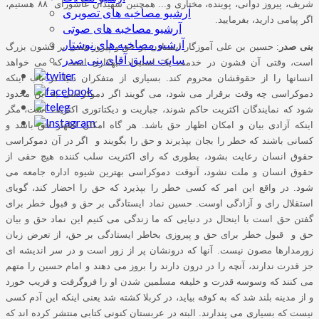
شریف، پیروز دوانی، پوینده، مختاری و... همچنین شهیدان عاشورای ۸۸ هستیم،
آرشیو مصاخبه های تصویری
اگر پیامی دارید، بفرمایید.
آرشیو مصاخبه های صوتی
آرشیو مصاخبه های نوشتار
بنی صدر
: حسین بن علی آموزگار ایستادن بر حق و پیروز شدن بر قشون بزرگ
سایت سابق آقای بنی صدر
است، وقتی آن قشون در خدمت یک استبداد تبهکاری است که می خواهد
انسانها را از حقوقشان محروم کند. بسیاری از متفکران دنیا در باب اینکه
دموکراسی چه وقت برقرار می شود، می گویند اگر دموکراسی به این محدود
شود که نمایندگان اکثریت حاکم شوند، جباریت و دیکتاتوری اکثریت است، مگر
اینکه آزادی بیان و امکان اظهار حق باشد. هر گاه امکان اظهار حق باشد و
کسانی باشند که خطر را بجان بپذیرند و حق را بگویند و اگر در آن دموکراسی
حقوق انسان رعایت بشود، بطوری که رای اکثریت سلب کننده هیچ حقی از
حقوق انسان و ملت نشود، آنوقت دموکراسی بهترین شیوه اداره جامعه می
شود. در واقع این امر که کسی خطر را بپذیرد که حق را احضار کند، گویای
استقلال رای و آزادگی اوست. حسین نماد ایستادگی بر حق و قبول خطر برای
گفتن حق است با اینحال در دنیایی که ما زندگی می کنیم این نماد حق و بیان
حق و قبول خطر برای حق و پیروزی بخاطر ایستادگی بر حق، از تعرض زبان
زورمدارها مصون نیست. آنها که درونشان پر از زور است و در سر اندیشه ای
جز قدرت ندارند، آنچه را در درون دارند را بروز می دهند و امام حسین را متهم
می کنند که وسوسه قدرت و خلیفه مسلمین شدن او را فروگرفت و فریب خورد
و از مدینه بلند شد که به کوفه بیاید، در کربلا کشته شد یعنی اینکه این آدم کسی
نیست که بسیاری می پندارند. البته در عربستان کنونی کتابی منتشر کرده اند که