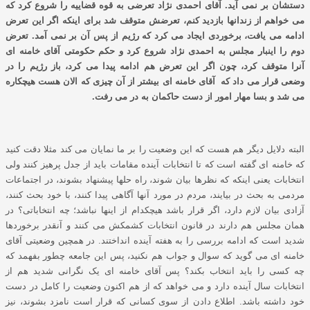
دستشان بر نمی آید. آقای احمدی نژاد تعرضی به قوه قضاییه را شروع کرد که
می خواهم از زندانها بازدید کنم، تعرضش متوقف شد برای اینکه اگر این تعرض
ادامه می یافت، برخوردی ایجاد می کرد که رژیم از پس آن بر نمی آمد. تعرض
دوم را اینبار مجلس به احمدی نژاد شروع کرد و حکم حکومتی آقای خامنه ای
آنرا متوقف کرد، چون اگر این تعرض هم ادامه پیدا می کرد، باز رژیم را در
وضعی قرار می داد که آقای خامنه ای بیشتر از آن چیزی که الان هست هیچکاره
می شد و بسا مهار امور از دست حاکمان به در می رفت.
البته دلایل دیگر هم هست که این وضعیت را بر ما نمایان می کند مثلا دقت کنید
که خامنه ای گفته است که تا انتخابات آینده مقامات باید از جدل پرهیز کنند ولی
انتخابات یعنی اینکه که نظرها بیان شوند، راه حلها پیشنهاد بشوند، در اجتماعات
مردمی به بحث در بیایند، مردم در مورد آنها آگاهی پیدا کنند، با خود بحث کنند،
آزادی بیان لازم دارد، اگر قرار باشد هیچکدام از اینها نباشد؛ چه انتخاباتی؟ در
همان مجلس هم دارند در قانون انتخابات کشمکش می کنند و آنقدر برخوردها
شدید است که ادامه بررسی را به هفته آینده انداختند. در همچین وضعیتی آقای
خامنه ای می گوید که سوال و جواب هم نکنید، پس این جامعه چطور بفهمد که
چه کسی را باید انتخاب بکند؟ پس آقای خامنه ای یک نگرانی شدید هم از
انتخابات سال آینده دارد و می خواهد که از هم اکنون وضعیت را کامل در دست
خود داشته باشد. اطلاع دادن از سوی کسانی که قرار است نامزد بشوند، نیز