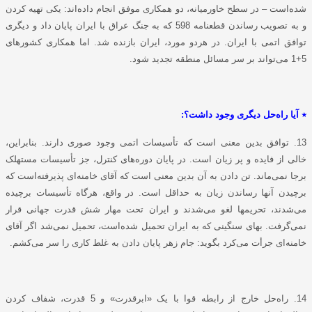
شده‌است – در سطح خاورمیانه، دو همکاری موفق انجام داده‌اند: یکی تهیه کردن
و به تصویب رساندن قطعنامه 598 که به جنگ عراق با ایران پایان داد و دیگری
توافق اتمی با ایران. در هردو مورد، ایران بازنده شد. اما همکاری کشورهای
5+1 می‌تواند بر سر مسائل منطقه تجدید شود.
٭ آیا راه‌حل دیگری وجود داشت؟:
13. توافق بدین معنی است که تأسیسات اتمی وجود صوری دارند. بنابراین،
خالی از فایده و پر زیان است. در پایان دوره‌های کنترل، جز تأسیسات مستهلک
برجا نمی‌ماند. تن دادن به آن بدین معنی است که آقای خامنه‌ای پذیرفته‌است که
برچیدن آنها رساندن زیان به حداقل است. در واقع، هرگاه تأسیسات برچیده
می‌شدند، تحریمها لغو می‌شدند و ایران تحت مهار شش قدرت جهانی قرار
نمی‌گرفت. بهای سنگینی که به ایران تحمیل شده‌است، تحمیل نمی‌شد اگر آقای
خامنه‌ای جرأت می‌کرد بگوید: جام زهر پایان دادن به غلط کاری را سر می‌کشم.
14. راه‌حل خارج از رابطه قوا با یک «ابرقدرت» و 5 قدرت، شفاف کردن