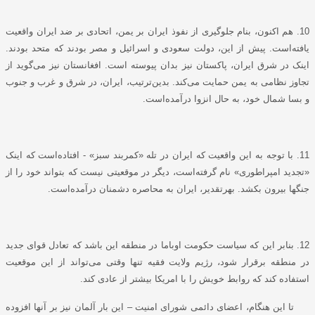
10. هم اکنون، بنام جلوگیری از نفوذ ایران بر یمن، اتحادی بر ضد ایران واقعیت
یافته‌است. پیش از این، دولت سعودی و اسرائیل و مصر بودند که متحد بودند.
اینک در شرق ایران، پاکستان نیز بدان پیوسته است. افغانستان نیز می‌گوید از
تجاوز نظامی به یمن حمایت می‌کند. بدین‌ترتیب، ایران، در شرق و غرب و جنوب
و بسا شمال خود، به حال انزوا درآمده‌است.
11. با توجه به این واقعیت که ایران در تله «کمربند سبز» - افتاده‌است که اینک
«تجدید امپراطوری» نام گرفته‌است، دیگر در موقعیتی نیست که بتواند خود را از
جنگها بیرون بکشد. بهرتقدیر، ایران به محاصره دشمنان درآمده‌است.
12. بنابر این که سیاست حکومت اوباما در منطقه این باشد که تعادل قوای جدید
در منطقه برقرار شود، رژیم ولایت فقیه تنها وقتی می‌تواند از این موقعیت
استفاده کند که روابط خویش را با امریکا بیشتر از عادی کند.
تا این هنگام، اعضای دائمی شورای امنیت – این بار آلمان نیز بر آنها افزوده