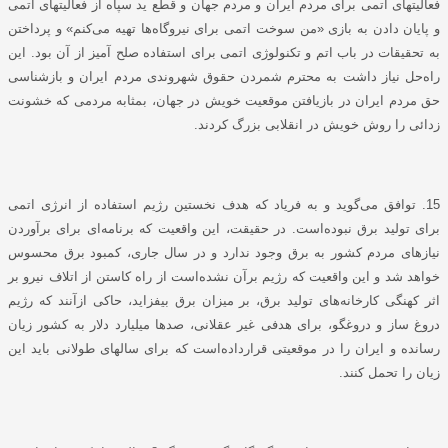
فعالیتهای اتمی برای مردم ایران و مردم جهان و قطع ید سپاه از فعالیتهای اتمی
و پایان دادن به بازی «من سوخت اتمی برای نیروگاه‌ها تهیه می‌کنم» و پرداختن
به تحقیقات در باب اتم و تکنولوژی اتمی برای استفاده صلح آمیز از آن بود. این
راه‌حل نیاز داشت به محترم شمردن حقوق شهروندی مردم ایران و بازشناسی
حق مردم ایران در بازیافتن موقعیت خویش در جهان، بمثابه مردمی که خشونت
زدائی را روش خویش در انقلابی بزرگ کردند.
15. توافق می‌گوید و به فریاد که هدف نخستین رژیم استفاده از انرژی اتمی
برای تولید برق نبوده‌است. در حقیقت، این واقعیت که برنامه‌ای برای برآوردن
نیازهای مردم کشور به برق وجود ندارد و در سال جاری، کمبود برق محسوس
خواهد شد و این واقعیت که رژیم برآن نشده‌است از راه کاستن از اتلاف نیرو بر
اثر کهنگی کارخانه‌های تولید برق، بر میزان برق بیفزاید، حاکی ازآنند که رژیم
دروغ ساز و دروغگو، برای هدفی غیر عقلانی، صدها میلیارد دلار به کشور زیان
رسانده و ایران را در موقعیتی قرارداده‌است که برای سالهای طولانی باید این
زیان را تحمل کنند.