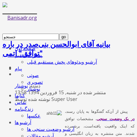
بیانیه آقای ابوالحسن بنی‌صدر در باره
صفحه اول
"توافق" اتمی
پخش مستقیم
آرشیو ویدئوهای پخش مستقیم قبلی
پیام
صوتی
تصویری
دسته:
نوشتار
نوشتار
منتشر شده در شنبه, 15 فروردين 1394 13:58
کتابها
نوشته شده توسط Super User
تماس
زندگینامه
پیش از آن‌که گفتگوها به پایان رسند،
عکسها
در یک وضعیت سنجی
، مشخصات توافق
آرشیو ها
که اینک واقعیت یافته‌است، برشمرده
آرشیو وضعیت سنجی ها
شدند. متن منتشره به زبان انگلیسی و
آرشیو مقالات