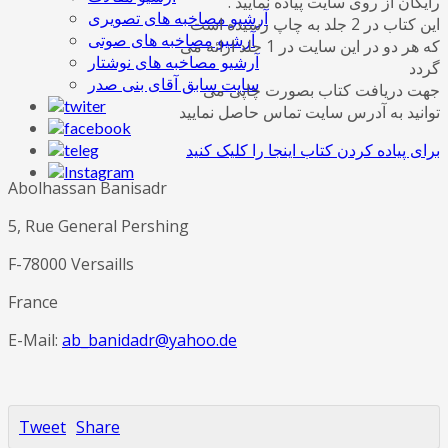
رایگان از روی سایت پیاده نمایید .
آرشیو مصاخبه های تصویری
این کتاب در 2 جلد به چاپ رسیده است
آرشیو مصاخبه های صوتی
که هر دو در این سایت در 1 جلد ارائه می
آرشیو مصاخبه های نوشتار
گردد
سایت سابق آقای بنی صدر
جهت دریافت کتاب بصورت چاپی می
توانید به آدرس سایت تماس حاصل نمایید
برای پیاده کردن کتاب اینجا را کلیک کنید
Abolhassan Banisadr
5, Rue General Pershing
F-78000 Versaills
France
E-Mail:
ab_banidadr@yahoo.de
Tweet
Share