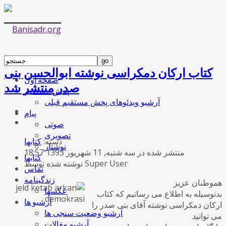
کتاب ارکان دمکراسی نوشته ابوالحسن بنی
صفحه اول
صدر منتشر شد
پخش مستقیم
آرشیو ویدئوهای پخش مستقیم قبلی
پیام
صوتی
تصویری
دسته:
کتابها
نوشتار
منتشر شده در سه شنبه, 11 شهریور 1393 18:57
کتابها
نوشته شده توسط Super User
تماس
زندگینامه
هموطنان عزیز
عکسها
بدنوسیله به اطلاع می رسانیم که کتاب
آرشیو ها
ارکان دمکراسی نوشته آقای بنی صدر را
آرشیو وضعیت سنجی ها
می توانید
آرشیو مقالات