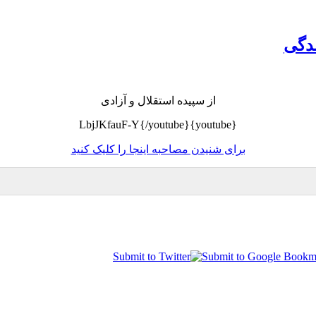
ندگی
از سپیده استقلال و آزادی
{youtube}LbjJKfauF-Y{/youtube}
برای شنیدن مصاحبه اینجا را کلیک کنید