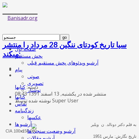
سيا تاريخ كودتاى ننگين 28 مرداد را منتشر
صفحه اول
مى‏كند:
پخش مستقیم
آرشیو ویدئوهای پخش مستقیم قبلی
پیام
صوتی
تصویری
دسته:
کتابها
نوشتار
منتشر شده در یکشنبه, 13 اسفند 1391 08:43
کتابها
نوشته شده توسط Super User
تماس
زندگینامه
عکسها
آرشیو ها
به
قلم
دكتر
دونالد
.
ن
ويلبر
آرشیو وضعیت سنجی ها
تاريخ
نگارش
:
مارس
1951
آرشیو مقالات