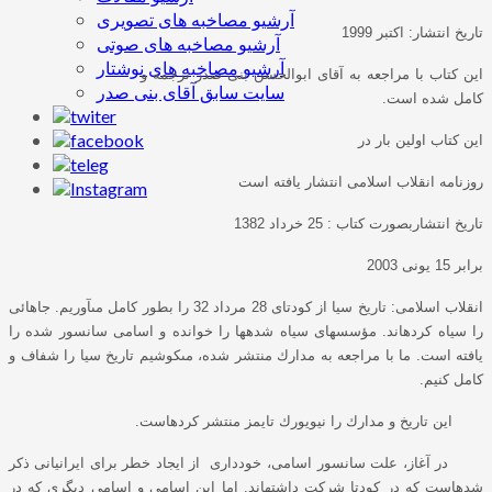
آرشیو مصاخبه های تصویری
تاريخ
انتشار
:
اكتبر
1999
آرشیو مصاخبه های صوتی
آرشیو مصاخبه های نوشتار
اين
كتاب
با
مراجعه
به
آقاى
ابوالحسن
بنى
صدر
ترجمه
و
سایت سابق آقای بنی صدر
كامل
شده
است
.
اين
كتاب
اولين
بار
در
روزنامه
انقلاب
اسلامى
انتشار
يافته
است
تاريخ
انتشاربصورت
كتاب
: 25
خرداد
1382
برابر
15
يونى
2003
انقلاب
اسلامى
:
تاريخ
سيا
از
كودتاى
28
مرداد
32
را
بطور
كامل
مى
آوريم
.
جاهائى
را
سياه
كرده
اند
.
مؤسسه
اى
سياه
شده
ها
را
خوانده
و
اسامى
سانسور
شده
را
يافته
است
.
ما
با
مراجعه
به
مدارك
منتشر
شده،
مى
كوشيم
تاريخ
سيا
را
شفاف
و
كامل
كنيم
.
اين
تاريخ
و
مدارك
را
نيويورك
تايمز
منتشر
كرده
است
.
در
آغاز،
علت
سانسور
اسامى،
خوددارى
از
ايجاد
خطر
براى
ايرانيانى
ذكر
شده
است
كه
در
كودتا
شركت
داشته
اند
.
اما
اين
اسامى
و
اسامى
ديگرى
كه
در