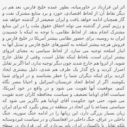
اثر این قرارداد در خاورمیانه، بطور عمده خلیج فارس، بعد هم در
دیگر نقاط آن: از لحاظ اقتصادی، خورد و برد منابع مشترک نفت و
گاز همچنان ادامه خواهد یافت و ایران ضعیفتر از گذشته خواهد شد
و رژیم کمتر از گذشته می تواند احقاق حقوق ملت را در این منابع
مشترک انجام بدهد. از لحاظ نظامی، با توجه به اینکه با چسبیدن
ایران به روسیه، برای حضور نظامی بیشتر آمریکا در خلیج فارس و
فروش هرچه بیشتر اسلحه به کشورهای خلیج فارس و تبدیل آنها به
انبار اسلحه توجیه می سازد. از لحاظ سیاسی به معنای انزوای
بیشتر ایران است، بلحاظ اینکه تقابل است، وقتی از تقابل خارج
شوید، از انزوا هم خارج شدید چون دیگر توجیه ندارد، اما اگر بر تقابل
اصرار کردید و باج گذار یک طرف هم شدی، دلیل بیشتری ایجاد
کردید برای اینکه دیگران شما را خطر بشناسند و در انزوای شما
بکوشند. اگر از لحاظ اتحاد عربستان-اسرائیل و احیانا مصر نگاه
کنیم، موقعیت آنها تقویت می شود و در واقع در خود آمریکا،
سیاست آقای اوباما تضعیف و سیاست محافظه کاران جدید تقویت
می شود، حتی خود حکومت آقای اوباما هم ناگزیر می شود که
سیاستی مساعد با این اتحاد در منطقه در پیش بگیرد که برای ایران
زیان بسیار بزرگی دارد، این زیانها را در ادامه جنگ سوریه، جنگ
داخلی در عراق، جنگ داخلی در افغانستان و در سیاست غیردوستانه
بلکه تقابل با پاکستان، ایران باید بپردازد. اثر این قرارداد در سطح