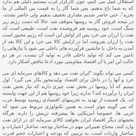
استقلال عمل می کنیم، چون کارگزار غرب نیستیم دلیلی هم ندارد
که به شما باج بدهیم، پس شما گاز را به قیمت بین المللی از ما
بخرید"، حتی حاضر شدیم مقداری تخفیف بدهیم ولی حاضر نشدند،
در نتیجه فروش گاز به روسها متوقف شد. حالا که دست رژیم زیر
سنگ است، خود روسیه هم فروشنده نفت است، طبیعی است که
نفت را ارزان می خرد پس اثر اولش این است که رژیم مجبور است
نفت را ارزان بفروشد. اما در ازایش کالا می خرد و این کالا بعد از
آمدن به داخل، یا جانشین فرآورده های داخلی می شود یا نیازهایی را
تامین می کند که تولید داخلی قادر به تولید آن نیست، در هر دو
حالت این امر با آن اقتصاد مقاومتی مورد ادعا تناقض آشکار دارد.
کسی می تواند بگوید: "ایران نفت می دهد و کالاهای سرمایه ای می
خرد و آنها را در داخل برای اقتصاد تولیدمحور بکار می گیرد". اول
ببینیم که آیا روسها در بخش نفت چیزی دارند که نیاز بخش نفت
ایران را برآورده کند؟ ندارند زیرا خود روسها هم از این جهت وابسته
اند، یک قسمت از تهدید به تحریمهای اقتصادی روسیه توسط غرب
که می گویند موثر است به همین تکنولوژی مربوط می شود که
غربی ها، خصوصا آمریکایی ها پیشرفته ترینش را دارند. هرگاه
بخشهای دیگر اقتصاد ایران بخواهند کالای سرمایه ای در ازای نفت
وارد کنند، محتاج تغییراتی مهم در ساختار بودجه، ساختار اعتبارات و
ساختار واردات است، به ترتیبی که بودجه و اعتبارات حجم قدرت