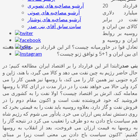
قرارداد 20
آرشیو مصاخبه های تصویری
میلیارد دلاری
آرشیو مصاخبه های صوتی
نفت در برابر
آرشیو مصاخبه های نوشتار
کالای بین ایران و
سایت سابق آقای بنی صدر
روسیه بر روابط
ایران و روسیه و
تعادل قوا در خاورمیانه چیست؟ اثر این قرارداد بر مذاکرات هسته
ای بین ایران و 1+5 و توافق ژنو چیست؟
بنی صدر:
ابتدا اثر این قرارداد را بر اقتصاد ایران مطالعه کنیم؛ در
حال حاضر رژیم به چین نفت می دهد و کالا می گیرد، با
هند، ژاپن و
کره جنوبی نیز همین کار را می کند، با روسها نیز همین کار را می
کرد ولی حالا می خواهد نفت را در دراز مدت در ازای کالا با روسها
معامله کند، اثرش بر اقتصاد چیست؟ اولا نفت را به کشوری می
فروشید که
خود فروشنده نفت است و اکنون مقام دوم را در
فروش نفت و گاز دارد، بعلاوه روسیه باید نفت را به قیمتی بخرد که
روی دستش نماند پس ارزان می خرد. یادآور می شوم که رژیم شاه
هم سیاست باج دادن به دو طرف را تعقیب می کرد در نتیجه گاز را
به روسها به قیمت ارزان می فروخت، بعد از انقلاب به روسها
گفتیم: "اکنون سیاست باج دادن بی معنی است زیرا بر مبنای