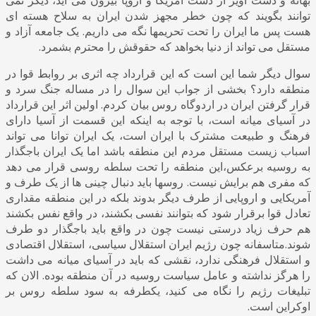
توانند بگویند که چون خطر مجهز شدن ایران به سلاح هسته ای
هست پس ما ایران را تحت تحریمها نگه می داریم. یک جامعه آزاد و
مستقل می تواند از دنیا بخواهد که حقوقش را محترم بشمرد.
سوال دیگر شما این است که این قرارداد چه اثری بر روابط قوا در
منطقه دارد؟ بخشی از جواب این سوال را در مساله جنگ سرد و
قرار گرفتن ایران در اردوگاه روس بیان کردم. اولین اثر این قرارداد
در آسیای میانه است، با توجه به اینکه این قسمت از آسیا دارای
فرهنگ و طبیعت مشترک با ایران است، یک ایران توانا می تواند
اسباب زیست مستقل مردم این منطقه باشد اما یک ایران
باجگذار
به روسیه برعکس،این منطقه را تحت سلطه روسی قرار می دهد
که مفری هم برایش نیست. روسها باید دنبال چینی ها از یک طرف و
آمریکایی و اروپایی از طرف دیگر بدوند بلکه در این منطقه مقداری
تعادل قوا برقرار شود که بتوانند نفسی بکشند، در واقع نفس بکشند
هم حرف زیاد درستی نیست چون در واقع باید باجگذار دو طرف
شوند.متاسفانه چون رژیم ایران استقلال سیاسی، استقلال اقتصادی
و استقلال فرهنگی ندارد، نقشی که باید در آسیای میانه می داشت
را هرگز نداشته و عامل سیاست روسیه در آن منطقه بوده. الان که
تبلیغات رژیم را نگاه می کنید، یکطرفه به سود سلطه روس بر
اوکراین است.