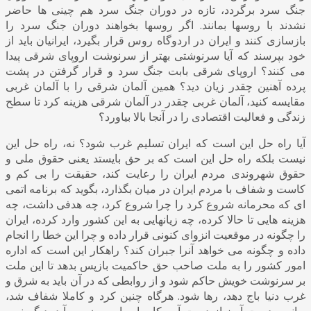
جنگ سرد برگردد، تازه در دوران جنگ سرد هم چینی ها حاضر
نشدند با روسها بمانند. اگر روسها بخواهند دوران جنگ سرد را
بازسازی کنند و ایران در اردوگاه روس قرار بگیرد، ایرانیان باید از
خود بپرسند که آیا سرنوشتی بهتر از سرنوشت اروپای شرقی پیدا
می کنند؟ اروپای شرقی بابت جنگ سرد و قرار گرفتن در پشت
پرده آهنین چقدر زیان دید؟ همین آلمان شرقی را با آلمان غربی
مقایسه کنید، آلمان غربی چقدر در آلمان شرقی هزینه کرد تا سطح
زندگی و فعالیت اقتصادی را در آنجا بالا بیاورد؟
آیا راه حل این است که ایران تسلیم غرب شود؟ نه، راه حل این
نیست بلکه راه حل این است که بر حق بایستد یعنی حقوق ملی و
حقوق شهروندی مردم ایران را رعایت کند، حقیقت را بی کم و
کاست و شفاف با مردم ایران در میان بگذارد، بگوید که برنامه اتمی
ای که محرمانه شروع کرد را چرا شروع کرد، چه هدفی داشت، چه
هزینه هایی تا حالا کرده، چه زیانهایی به این کشور وارد کرده، ایران
را چگونه در موقعیت انزوای کنونی قرار داده و چرا این خطا را انجام
داده و چگونه می خواهد آنرا جبران کند؟ راهکار این است که اداره
امور کشور را به ملت صاحب حق حاکمیت بازپس بدهد تا این ملت
بر سرنوشت خویش حاکم شود و از روابطی که در آن باید به شرق و
غرب دنیا باج دهد، رها شود. هرگاه چنین کرد و کاملا شفاف شد،
بهانه و دست آویز از دست آمریکا و اروپا بیرون می آید، دیگر نمی