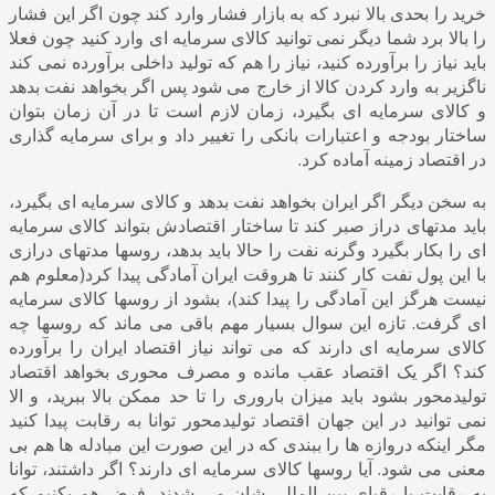
خرید را بحدی بالا نبرد که به بازار فشار وارد کند چون اگر این فشار
را بالا برد شما دیگر نمی توانید کالای سرمایه ای وارد کنید چون فعلا
باید نیاز را برآورده کنید، نیاز را هم که تولید داخلی برآورده نمی کند
ناگزیر به وارد کردن کالا از خارج می شود پس اگر بخواهد نفت بدهد
و کالای سرمایه ای بگیرد، زمان لازم است تا در آن زمان بتوان
ساختار بودجه و اعتبارات بانکی را تغییر داد و برای سرمایه گذاری
در اقتصاد زمینه آماده کرد.
به سخن دیگر اگر ایران بخواهد نفت بدهد و کالای سرمایه ای بگیرد،
باید مدتهای دراز صبر کند تا ساختار اقتصادش بتواند کالای سرمایه
ای را بکار بگیرد وگرنه نفت را حالا باید بدهد، روسها مدتهای درازی
با این پول نفت کار کنند تا هروقت ایران آمادگی پیدا کرد(معلوم هم
نیست هرگز این آمادگی را پیدا کند)، بشود از روسها کالای سرمایه
ای گرفت. تازه این سوال بسیار مهم باقی می ماند که روسها چه
کالای سرمایه ای دارند که می تواند نیاز اقتصاد ایران را برآورده
کند؟ اگر یک اقتصاد عقب مانده و مصرف محوری بخواهد اقتصاد
تولیدمحور بشود باید میزان باروری را تا حد ممکن بالا ببرید، و الا
نمی توانید در این جهان اقتصاد تولیدمحور توانا به رقابت پیدا کنید
مگر اینکه دروازه ها را ببندی که در این صورت این مبادله ها هم بی
معنی می شود. آیا روسها کالای سرمایه ای دارند؟ اگر داشتند، توانا
به رقابت با رقبای بین المللی شان می شدند، فرض هم بکنیم که