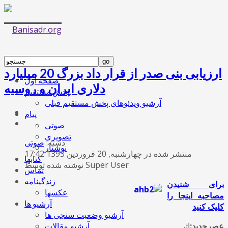
ارزیابی بنی صدر از قرار داد بزرگ 20 میلیارد
صفحه اول
دلاری ایران و روسیه
پخش مستقیم
آرشیو ویدئوهای پخش مستقیم قبلی
پیام
صوتی
تصویری
دسته:
صوتی
نوشتار
منتشر شده در چهارشنبه, 20 فروردين 1393 17:42
کتابها
نوشته شده توسط Super User
تماس
زندگینامه
برای شنیدن
عکسها
مصاحبه اینجا را
آرشیو ها
کلیک کنید
آرشیو وضعیت سنجی ها
عصرجدید:
اثر
آرشیو مقالات