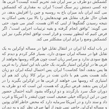
کشمکش دو طرف بر سر ایران شد. تحریم کننده کیست؟ غربی ها.
چه کسی دستش زیر سنگ است؟ ایران. به مقداری که کشمکش
می کنند ایران باید میزان باج به روسیه و چین را افزایش بدهد، در
همان حال طرف مقابل هم تهدیدهایش را بالا ببرد یعنی امکان به
نتیجه رسیدن گفتگوها از اینی که الان هست، کمتر می شود، حتی
می گویند: "توافق انجام گرفته و بقیه ترتیبات اجرایی است"، اگر
فرض کنیم که اینطور نیست و قرار است توافق انجام بگیرد نیز این
کشمکش وضع را برای ایران مشکلتر می کند.
در باب اینکه آیا ایران در انتقال تقابل قوا در مساله اوکراین به یک
تقابل قوا در مساله ایران سودی دارد، بسیار فکر کردم و دیدم که
هیچ سودی ندارد و سراسر زیان است چون هرگاه روسها بخواهند از
غربی ها در اوکراین امتیاز بگیرند، یک جایی باید این امتیاز را به غربی
ها پس بدهند، آنجا کجاست؟ ایران. پس احتمال اینکه ایران دو زیان
بکند هست یعنی هم با دادن نفت در برابر کالا زیان کند هم آن
امتیازی که روسها می خواهند از غربی ها در اوکراین بگیرند را در
ایران پس بدهند. فرض دیگری که هست، این است که دو طرف به
دوران جنگ سرد بازگردند و دو اردوگاه بشود. البته احتمال حضور
چین در این اردوگاه خیلی ضعیف است چون اینقدر با آمریکا و غرب
داد و ستد دارد و در آمریکا سرمایه دارد که محض خاطر آقای پوتین
و مساله اوکراین حاضر نمی شود از آنها صرف نظر کند و به دوران