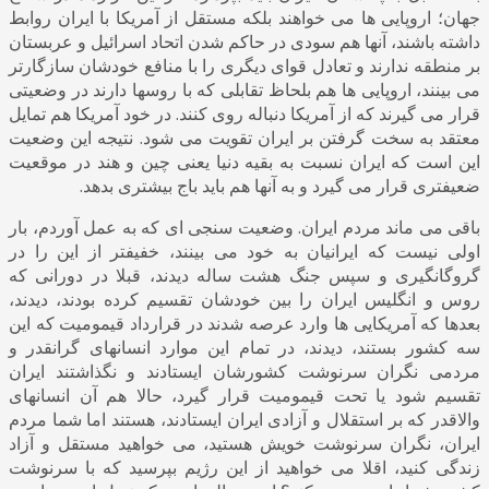
جهان؛ اروپایی ها می خواهند بلکه مستقل از آمریکا با ایران روابط
داشته باشند، آنها هم سودی در حاکم شدن اتحاد اسرائیل و عربستان
بر منطقه ندارند و تعادل قوای دیگری را با منافع خودشان سازگارتر
می بینند، اروپایی ها هم بلحاظ تقابلی که با روسها دارند در وضعیتی
قرار می گیرند که از آمریکا دنباله روی کنند. در خود آمریکا هم تمایل
معتقد به سخت گرفتن بر ایران تقویت می شود. نتیجه این وضعیت
این است که ایران نسبت به بقیه دنیا یعنی چین و هند در موقعیت
ضعیفتری قرار می گیرد و به آنها هم باید باج بیشتری بدهد.
باقی می ماند مردم ایران. وضعیت سنجی ای که به عمل آوردم، بار
اولی نیست که ایرانیان به خود می بینند، خفیفتر از این را در
گروگانگیری و سپس جنگ هشت ساله دیدند، قبلا در دورانی که
روس و انگلیس ایران را بین خودشان تقسیم کرده بودند، دیدند،
بعدها که آمریکایی ها وارد عرصه شدند در قرارداد قیمومیت که این
سه کشور بستند، دیدند، در تمام این موارد انسانهای گرانقدر و
مردمی نگران سرنوشت کشورشان ایستادند و نگذاشتند ایران
تقسیم شود یا تحت قیمومیت قرار گیرد، حالا هم آن انسانهای
والاقدر که بر استقلال و آزادی ایران ایستادند، هستند اما شما مردم
ایران، نگران سرنوشت خویش هستید، می خواهید مستقل و آزاد
زندگی کنید، اقلا می خواهید از این رژیم بپرسید که با سرنوشت