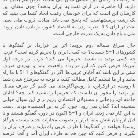
دارند، آیا حاضرند در ازای نفت به ایران بدهند؟ چون معنای این
کارشان این است که برای خودشان رقیب ایجاد کنند! می بینید که
یک رشته پرسشهاست که پاسخ نمی یابد. مبادله ثروت ملی یعنی
نفت در ازای کالا، ضربه زدن به اقتصاد کشور، بر بادن دادن ثروت
ملی و باج دادن به یک قدرت خارجی است.
حال
سراغ مساله دوم برویم؛ اثر این قرارداد بر گفتگوها با
کشورهای 1+5 چیست؟ چه کسی ایران را تحریم کرده است؟ غرب.
چه کسی تهدید به تشدید تحریمها می کند؟ غرب، در درجه اول
آمریکا. فرض کنیم که این قرارداد واقعیت نیابد و تهدیدی صرف
مبنی بر این باشد که آقایان غربی ها! اگر در گفتگوهای 1+5 با ما راه
نیایید و از ما تسلیم کامل مطالبه کنید، با توجه به سرشاخ شدن شما
با روسیه در اوکراین، با روسهاگاوبندی می کنیم!اگر طرف مقابل
این تهدید را مجوز آن دانست که تحریمها را تشدید کند، چه؟ آقایان
خامنه ای، روحانی و مسئولان اقتصادی رژیم برای این سوال جوابی
سنجیده اند؟ گمان نمی رود، چون اگر به این اندیشیده بودند، دست
به این کار نمی زدند. ایران و 1+5 اکنون در دوره گفتگو هستند و تا
قبل از پایان شش ماه، قرار بر تصویب مجازات جدید نیست، هرگاه
روسها بخواهند در گفتگوها با طرف غربی راه نیایند و طرف ایران را
بگیرند و فرض کنیم که چین
هم به طرف ایران آمد و آنجا عرصه