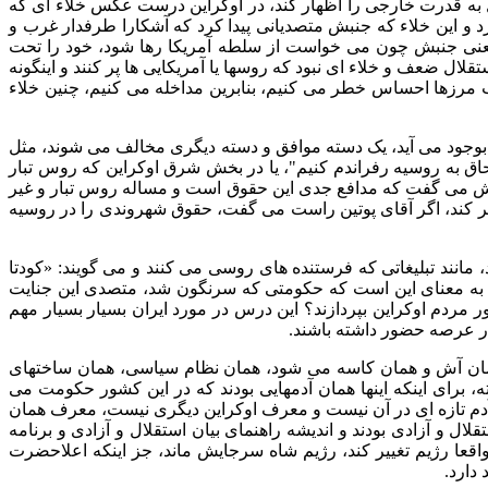
 به قدرت خارجی را اظهار کند، در اوکراین درست عکس خلاء ای که
د و این خلاء که جنبش متصدیانی پیدا کرد که آشکارا طرفدار غرب و
ت یعنی جنبش چون می خواست از سلطه آمریکا رها شود، خود را تحت
ل ضعف و خلاء ای نبود که روسها یا آمریکایی ها پر کنند و اینگونه
بدین عنوان که خطر سلطه روس بر ایران است یا روسها پر کنند بدین عنوان که طبق قرارداد 1921 ما در جنوب مرزها احساس خطر می کنیم، بنابرین مداخله می کنیم، چنین خلاء
 بوجود می آید، یک دسته موافق و دسته دیگری مخالف می شوند، مثل
ق به روسیه رفراندم کنیم"، یا در بخش شرق اوکراین که روس تبار
جنبش می گفت که مدافع جدی این حقوق است و مساله روس تبار و غیر
ر کند، اگر آقای پوتین راست می گفت، حقوق شهروندی را در روسیه
مانند تبلیغاتی که فرستنده های روسی می کنند و می گویند: «کودتا
این به معنای این است که حکومتی که سرنگون شد، متصدی این جنایت
مردم اوکراین بپردازند؟ این درس در مورد ایران بسیار بسیار مهم
در عرصه حضور داشته باشند.
 همان آش و همان کاسه می شود، همان نظام سیاسی، همان ساختهای
 برای اینکه اینها همان آدمهایی بودند که در این کشور حکومت می
که آدم تازه ای در آن نیست و معرف اوکراین دیگری نیست، معرف همان
 و آزادی بودند و اندیشه راهنمای بیان استقلال و آزادی و برنامه
 واقعا رژیم تغییر کند، رژیم شاه سرجایش ماند، جز اینکه اعلاحضرت
دارد.