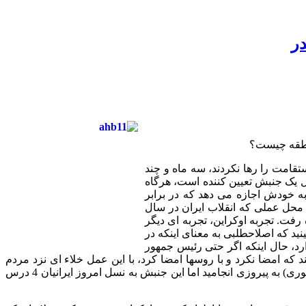
در
منطقه چیست؟
بود و مردمی که جنبش کردند استقامت را رها نکردند، سه ماه و چند
ل یک جنبش تعیین کننده است، هرگاه
 به خودش اجازه می دهد که در برابر
د همانطور که در سال 1388 در ایران روی داد، در حالیکه محل عملی که انقلاب ایران در سال
 رفت. تجربه اوکراین، تجربه ای دیگر
نید که اصلاحطلبی به معنای اینکه در
ارد، حال اینکه اگر حتی رئیس جمهور
د که امضا نکرد و با روسها امضا کرد، با این عمل خلاء ای نزد مردم
ایجاد کرد که آنرا اروپاگرایی پر کرد، پس جنبش مردم اوکران محل عمل صحیحی را انتخاب کرده و در مرحله اول(مرخص کردن رئیس جمهوری) به پیروزی انجامید اما این جنبش به نسل امروز ایرانیان 4 درس