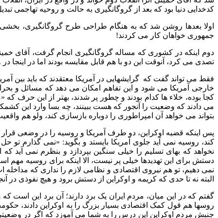
کدخدایی دنیا بود که بعد از گروگانگیری به حالت و روحیه تهاجمی تب
اولا بعدها روشن شد که به هنگام طراحی طرح گروگانگیری، بخشی از
جمهوری خواهان کار می کردند!
دوم اینکه در کشوری که مساله گروگانگیری انجام گرفت، آقای خمین
تصدی می کرد، آنوقت این دو با هم قابل مقایسه بودند اما در اینجا 
فقط می تواند گفت که گرایشهایی در آمریکا معتقدند که باید بین آ
خارجی آمریکا می شود و این تفاهم امکان می دهد که مسائل و بحرانه
کجا بوده، خلاء ها کدام بودند و چطور پر شدند، بهتر از این حرف ک
می دادند که وضعیت را آنجور که هست ببینند، چه بسا وارد این کشمکش 
بتواند می خواهد آن امپراطوری را دوباره بازسازی کند، ولو هم واقعیت
پس اینکه قضیه اوکراین، دو طرف آمریکا و روسیه را در وضعی قرار ب
کند، روسیه نمی آید جلوی آمریکا بایستد و بگوید: «نمی گذارم تو حل ک
نخواهد که بهای تسلیم را خیلی سنگین بپردازد و بنظرم نمی آید که
دستش برای این تهدیدها خیلی پر نیست، الا اینکه برای روسیه مهم است 
نمی دهیم، تو هم نیروی اقتصادی و نظامی لازم را نداری که مداخله ات
البته نه تا حدی که کریمه و اوکراین از دستش برود و هیچ نفوذی در آنجا
گفتم که در این میان، مردم ایران یک برد دارند؛ آن برد این است ک
روسها هم قول کمک اقتصادی بسیار بزرگ را به اوکراین دادند، حکوم
جنبش مردم اوکراین این درس را به شما می آموزد که اگر در وضعیت