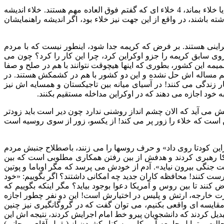
اثر اول جنبش مردم اوکراین این است که به مردم این درس را می آموزد که اگر بخواهند جنبش کنند، نباید جنبش شان بگذارد فضای خالی یا خلاء بماند، 4 خلاء ای که گفتم فوق العاده مهم هستند. خلاء اندیشه
باشند، در واقع از این جهت نیز خلاء بود، اگر اندیشه راهنمایشان
زو اوکراین کرد، قبلا جزو اوکراین نبود و حدود 58 درصد جمعیتش روس تبارها، 12 درصد تاتار، 24 درصد اوکراینی هستند. بر فرض که کریمه جدا شود، اینطور نیست که با مردم
اشته باشد و حالا مساله جدایی پیش آمده باشد و اینها بخواهند جدا بشوند، از سال 1954 حکومت شوروی سابق کریمه را جزو اوکراین کرد، چرا این کار را کرد؟ چون می
ه این کشور، بطوری که اینها هیچوقت نتوانند با هم در صلح و صفا
 هم مساله اش حل نشده و این دو کشور با هم در کشمکش هستند. در
زندگی می کنند! در آسیای میانه بین تاجیکستان و همسایه اش نیز
 خود اجازه می دهند که در اوکراین مداخله مستقیم بکنند.
ش می آید که الان چشم انداز روشنی ندارد چون دیر است باید زودتر
 این است که خلاء را زور پر می کند! از یکسو، زور از سوی روسیه است
کراین کودتا روی داد» و حرف روسها را می زنند، باصطلاح جنبش مردم
کا رهبری کردند و هدفش از بین رفتن همکاری مطلوبی است که بین
یت جنگی بیرون نیاید». آدم از خودش می پرسد که مگر اوباما و پوتین
درست کنند! محافظه کاران جدید چه امکانی داشتند؟ اگر بگوییم: «خود
ض کنند تا بین روس و آمریکا دعوا بوجود بیاید؟ مگر اینکه بگوییم که
رت خارجه، ارتش و پلیس در اختیارش است! این دو نفر چطور اجازه
یم مقایسه ای واقعی بکنیم، می توان گفت که در گروگانگیری نیز چنین
دیل کردند که دانشجویان پیرو خط امام اجرایش کردند، نتیجه اش این
حالت و تمایل جامعه آمریکایی به کنار کشیدن از (بقول آقای روحانی)