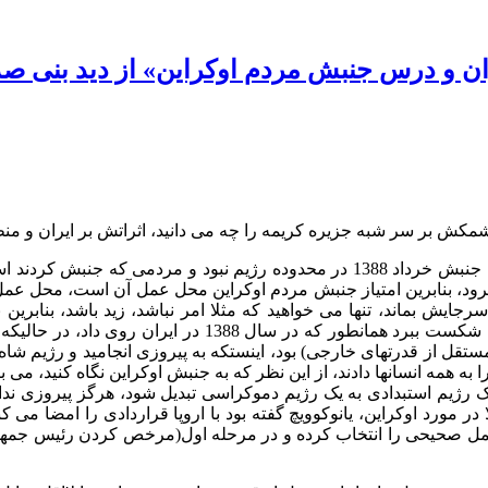
ران و درس جنبش مردم اوکراین» از دید بنی ص
مکش بر سر شبه جزیره کریمه را چه می دانید، اثراتش بر ایران و 
جنبشی در اوکراین در بیرون رژیم حاکم انجام گرفت، مثل جنبش خرداد 1388 در محدوده رژیم ن
 برود، بنابرین امتیاز جنبش مردم اوکراین محل عمل آن است، محل عم
جایش بماند، تنها می خواهید که مثلا امر نباشد، زید باشد، بنابرین
خواست جنبش کنندگان بایستد و با مقداری سرکوب جنبش را به پای شکست ببر
(مستقل از قدرتهای خارجی) بود، اینستکه به پیروزی انجامید و رژیم شاه
ه همه انسانها دادند، از این نظر که به جنبش اوکراین نگاه کنید، می بی
 یک رژیم استبدادی به یک رژیم دموکراسی تبدیل شود، هرگز پیروزی ند
ر مورد اوکراین، یانوکوویچ گفته بود با اروپا قراردادی را امضا می کن