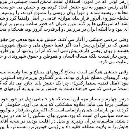
درس اولی که می آموزد، استقلال است. ممکن است جنبشی در بیرون ر
آقای رئیس جمهور به نفع جنبش ایجاد کرده بود و جنبش می خواست آنر
مخالف روسیه شدند و فورا زبان روسی را ممنوع کردند، را روسیه پ
سلطه شوروی آنروز قرار نداد، موازنه عدمی را اصل راهنما کرد و شعا
ای نبود و با اینکه ایران در مرز هر دو ابرقدرت آنروز بود، هیچکدام مج
وقتی مردمی جنبشی را آغاز می کنند، جنبش نباید هیچ هدفی جز حقوق
همین که در اوکراین پیش آمد، اگر فقط حقوق ملی و حقوق شهروندی 
هستند و زبان روسی دارند، پیش نمی آمد که آنرا را روسها از این 
روس تبار نیست بلکه مساله انسان و هموطن و حقوق شهروندی و حقوق
رعایت می کرد.
وقتی جنبشی همگانی است محتاج گروههای مسلح و بسا وابسته نیست و ن
بود، گروههای مسلح نئونازی بودند. بنابر گفتگوی وزیرخارجه استون
نبود! (مثل قضیه سینمارکس)». چرا یک جنبش باید اجازه می داد که 
است؛ مردمی که می خواهند دست به جنبش بزنند نباید به گروههای خشو
درس چهارم و بسیار مهم این است که هر جنبشی بدیل در خور خود ر
سیاسی برجا می ماند، بعلاوه مشکلاتی که پدید می آورد. حکومتی که
کردند، این پارلمان، همان پارلمانی است که اکثریتش طرفدار یانوکوو
ساخت سیاسی ای است که بود. همین بهای سنگین را ما هم در مورد انق
داشتند، متاسفانه در آن رهبری و بدیل در اقلیت بودند، در نتیجه آق
جایش را به ولایت مطلقه فقیه داد و رژیمی خونریزتر، مستبدتر، با ا