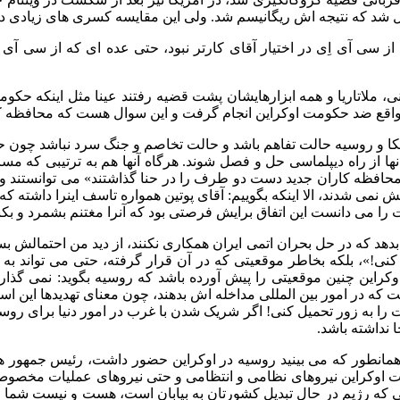
دیل شد که نتیجه اش ریگانیسم شد. ولی این مقایسه کسری های زیادی دا
 سی آی اِی در اختیار آقای کارتر نبود، حتی عده ای که از سی آی
ی، ملاتاریا و همه ابزارهایشان پشت قضیه رفتند عینا مثل اینکه حک
در واقع ضد حکومت اوکراین انجام گرفت و این سوال هست که محافظه کار
مریکا و روسیه حالت تفاهم باشد و حالت تخاصم و جنگ سرد نباشد چو
ا از راه دیپلماسی حل و فصل شوند. هرگاه آنها هم به ترتیبی که مس
ه «محافظه کاران جدید دست دو طرف را در حنا گذاشتند» می توانستند و
نمی شدند، الا اینکه بگوییم: آقای پوتین همواره تاسف اینرا داشته که
 را می دانست این اتفاق برایش فرصتی بود که آنرا مغتنم بشمرد و بکند
دهد که در حل بحران اتمی ایران همکاری نکنند، از دید من احتمالش بس
نی!»، بلکه بخاطر موقعیتی که در آن قرار گرفته، حتی می تواند به نفع 
 اوکراین چنین موقعیتی را پیش آورده باشد که روسیه بگوید: نمی گذا
که در امور بین المللی مداخله اش بدهند، چون معنای تهدیدها این است ک
 را به زور تحمیل کنی! اگر شریک شدن با غرب در امور دنیا برای روسیه
 نداشته باشد.
ه همانطور که می بینید روسیه در اوکراین حضور داشت، رئیس جمهور هم
ت اوکراین نیروهای نظامی و انتظامی و حتی نیروهای عملیات مخصوص 
ی که رژیم در حال تبدیل کشورتان به بیابان است، هست و نیست شما