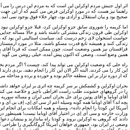
راهنما نیز هست که در مورد اوکراین فرض می کنیم که از این جهت خل
صحیح بود و بیان استقلال و آزادی بود، چهار خلاء فوق بوجود نمی آمد.
خواست استخوان لای زخم درست کند، سیاست استالینی این بود که مقد
زندگی کنند و همیشه تابع قدرت مسکو باشند، مثلا در مورد ارمنست
قزاقستان نیز همین وضعیت است، چون ممکن است که فردا آقای پوتین
همین وضع است.. وضعی که اکنون پیش آمده، خیلی روشن می گوید که چرا
راه حلی که وضعیت اوکراین می تواند پیدا کند، چیست؟ اگر مردم بخو
این کار را می کردند، البته اگر الان این کار را انجام دهند، بردی د
که از دوره تزار بر این منطقه حاکم بوده و خورده و برده و مداخله م
بحران اوکراین و کشمکش بر سر کریمه چه اثری بر ایران خواهد داشت؟ 
را در گروههای خشونت طلب راست افراطی ناچیز و خلاصه می کنند، 
آقای اوباما و آقای پوتین برای حل بحران اتمی ایران و مساله سوریه 
بچه اند؟ آقای اوباما همه گونه وسیله اعم از سی آی اِی، اِف بی آی 
آمریکا این کودتا را انجام داده»، وسیله و همه امکانات برای انجام ا
وزارت خارجه و سی آی اِی در اختیار آقای اوباما نیست! همینطور 
دادند که گروهی به اوکراین بروند و کودتا راه بیاندازند و بینشان د
وضعی در ایران بود، جمهوری خواهان آمریکا گروگانگیری را طراحی کرد
شد که آقای خمینی آنرا انقلاب دوم خواند و در واقع در ایران، انقلا