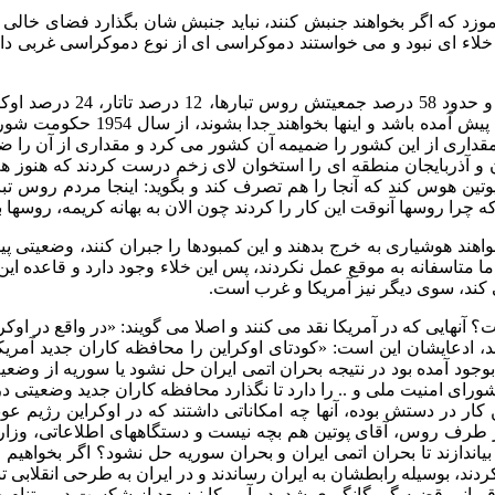
اء ای نبود و می خواستند دموکراسی ای از نوع دموکراسی غربی داشته 
اما کریمه را شوروی سابق ج
اوکراین طی قرون زندگی مشترکی د
اری از این کشور را ضمیمه آن کشور می کرد و مقداری از آن را ضمیم
ان و آذربایجان منطقه ای را استخوان لای زخم درست کردند که هنوز
 هوس کند که آنجا را هم تصرف کند و بگوید: اینجا مردم روس تبار 
 روسها آنوقت این کار را کردند چون الان به بهانه کریمه، روسها به
اهند هوشیاری به خرج بدهند و این کمبودها را جبران کنند، وضعیتی پی
ارند اما متاسفانه به موقع عمل نکردند، پس این خلاء وجود دارد و قاعده
ی کند، سوی دیگر نیز آمریکا و غرب است.
آنهایی که در آمریکا نقد می کنند و اصلا می گویند: «در واقع در او
ادعایشان این است: «کودتای اوکراین را محافظه کاران جدید آمری
بوجود آمده بود در نتیجه بحران اتمی ایران حل نشود یا سوریه از وضع
و شورای امنیت ملی و .. را دارد تا نگذارد محافظه کاران جدید وضعیتی 
ین کار در دستش بوده، آنها چه امکاناتی داشتند که در اوکراین رژیم عو
در طرف روس، آقای پوتین هم بچه نیست و دستگاههای اطلاعاتی، وزا
عوا بیاندازند تا بحران اتمی ایران و بحران سوریه حل نشود؟ اگر بخواه
ند، بوسیله رابطشان به ایران رساندند و در ایران به طرحی انقلابی تب
ب قربانی قضیه گروگانگیری شد، در آمریکا نیز بعد از شکست در ویتنام 