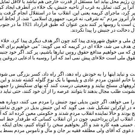
ژیم محل بیابد اما مستقل از قدرت خارجی هم نباشد یا لااقل تمایل
ا پر کند، تمایل به غرب از ناحیه جنبش، یک خلاء در آنطرف ایجاد کر
ر کرد، ماجرای کریمه یعنی این. انقلاب ما در استقلال انجام گرف
ر آنروز مردم "نه شرقی، نه غربی، جمهوری اسلامی" شد، از لحاظ استقلا
نشد که آمریکایی ها پر کنند 
ال دخالت در جنبش را پیدا نکردند.
 ملی و حقوق شهروندی پیدا کند چون اگر هدف دیگری پیدا کرد، خلاء
هدف می شد، خلاء ای در کریمه که می گویند: "می خواهیم برای الحا
طریق که می خواهیم مدافع حقوق روس تبارها باشیم، پر کند. اگر خود 
 ملی است خلاءای پیش نمی آمد که آنرا روسیه با ادعایی دروغین پ
باید اینها را به خودش راه دهد، اگر راه داد، کسر بزرگی می شود، 
ی با خانم اشتون مردم عادی و پلیسها با یک نوع گلوله کشته شدند و 
گروههای مسلح بیایند و وضعیتی درست کنند که بهای سنگینش را جمهور 
نت طلب مجال بدهند تا بتوانند عرصه را از آن خود کنند، حتی نباید 
ا می خواهد، اگر چنین بدیلی نبود جنبش را مردم می کنند، دوباره
 در اوکراین تشکیل شد، می گوید که این جنبش بدیل در خوری نداشته،
یچ بودند و حالا نماینده انقلاب مردم شدند و حکومتی معین کرده اند 
لاب ایران پرداختیم، چون در آن انقلاب کسانی که طرفدار خط استقلال
ای خمینی همه کاره شد و اگر بخواهیم سخن را کوتاه کنیم، بجای اینکه
ین دعوی که آقای ولی مطلقه فقیه بر جان و مال و ناموس مردم بسط ید 