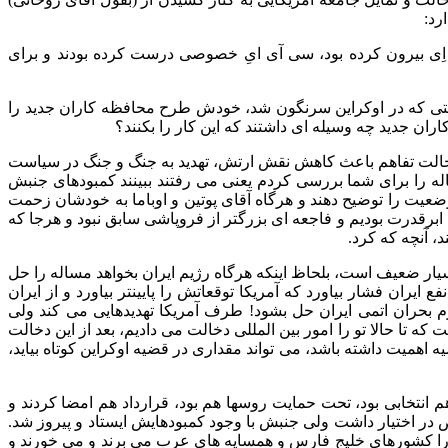
رد:
 اِی بیرون کرده بود، سی آی ایِ خصوصی درست کرده بودند و برای
ومتی که در اوکراین سرنگون شد، خودش طرح محافظه کاران جدید را
ان جدید چه وسیله ای داشتند که این کار را بکنند؟
ن حالت تفاهم باعث کاهش نقش ارتش، تهدید به جنگ و جنگ در سیاست
اله را برای شما بررسی کردم یعنی می رفتند ببینند کمبودهای جنبش
ضعیت را توضیح دهند و هرگاه آقای پوتین و اوباما به خودشان زحمت
 ابرقدرت بودیم و فاجعه ای بزرگتر از فروپاشی سابق نبود و هرجا که
، آنچه که کرد.
یار ضعیف است، بلحاظ اینکه هرگاه رژیم ایران بخواهد مساله را حل
ایران فشار بیاورد که آمریکا توقعاتش را پایینتر بیاورد و از ایران
رم بحران اتمی ایران حل بشود! طرف آمریکا تهدیدهایی می کند ولی
ه تا حالا تو را امور بین المللی دخالت می دادیم، بعد از این دخالت
 اهمیت داشته باشد، می تواند مقداری در قضیه اوکراین کوتاه بیاید،
 انتخابی بود، تحت حمایت روسها هم بود، قرارداد هم امضا کردند و
در اختیار داشت ولی جنبش با وجود کمبودهایش ایستاد و پیروز شد.
 را کشورهای خلیج فارس و همسایه های عرب می برند و می خورند و