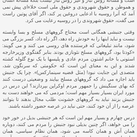
و هموطن و حقوق شهروندی و حقوق ملی است خلاءای پیش نمی
آمد که آنرا روسیه با ادعایی دروغین پر کند، اگر آقای پوتین راست
می گفت، حقوق شهروندی را در روسیه رعایت می کرد.
وقتی جنبشی همگانی است محتاج گروههای مسلح و بسا وابسته
نیست و نباید اینها را به خودش راه دهد، اگر راه داد، کسر بزرگی می
شود، مانند تبلیغاتی که فرستنده های روسی می کنند و می گویند:
«کودتا بود، گروههای مسلح نئونازی بودند. بنابر گفتگوی وزیرخارجه
استونی با خانم اشتون مردم عادی و پلیسها با یک نوع گلوله کشته
شدند و این به معنای این است که حکومتی که سرنگون شد،
متصدی این جنایت نبود! (مثل قضیه سینمارکس)». چرا یک جنبش
باید اجازه می داد که گروههای مسلح بیایند و وضعیتی درست کنند
که بهای سنگینش را جمهور مردم اوکراین بپردازند؟ این درس در
مورد ایران بسیار بسیار مهم است؛ مردمی که می خواهند دست به
جنبش بزنند نباید به گروههای خشونت طلب مجال بدهند تا بتوانند
عرصه را از آن خود کنند، حتی نباید در عرصه حضور داشته باشند.
درس چهارم و بسیار مهم این است که هر جنبشی بدیل در خور خود
را می خواهد، اگر چنین بدیلی نبود جنبش را مردم می کنند، دوباره
همان آش و همان کاسه می شود، همان نظام سیاسی، همان