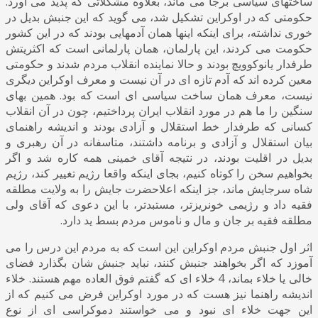
ساختهای سیاسی برجا می ماند، بعلاوه مشکلاتی که پدید می آورد.
حکومتی که در اوکراین تشکیل شد، می گوید که این جنبش بدیل در
خوری نداشته، برای اینکه اینها همان آدمهایی بودند که در این کشور
حکومت می کردند، این پارلمان، همان پارلمانی است که اکثریتش
طرفدار یانوکوویچ بودند و حالا نماینده انقلاب مردم شدند و حکومتی
معین کرده اند که آدم تازه ای در آن نیست و معرف اوکراین دیگری
نیست، معرف همان ساخت سیاسی ای است که بود. همین بهای
سنگین را ما هم در مورد انقلاب ایران پرداختیم، چون در آن انقلاب
کسانی که طرفدار خط استقلال و آزادی بودند و اندیشه راهنمای
بیان استقلال و آزادی و برنامه داشتند، متاسفانه در آن رهبری و
بدیل در اقلیت بودند، در نتیجه آقای خمینی همه کاره شد و اگر
بخواهیم سخن را کوتاه کنیم، بجای اینکه واقعا رژیم تغییر کند، رژیم
شاه سرجایش ماند، جز اینکه اعلاحضرت جایش را به ولایت مطلقه
فقیه داد و رژیمی خونریزتر، مستبدتر، با این دعوی که آقای ولی
مطلقه فقیه بر جان و مال و ناموس مردم بسط ید دارد.
اثر اول جنبش مردم اوکراین این است که به مردم این درس را می
آموزد که اگر بخواهند جنبش کنند، نباید جنبش شان بگذارد فضای
خالی یا خلاء بماند، 4 خلاء ای که گفتم فوق العاده مهم هستند. خلاء
اندیشه راهنما نیز هست که در مورد اوکراین فرض می کنیم که از
این جهت خلاء ای نبود و می خواستند دموکراسی ای از نوع