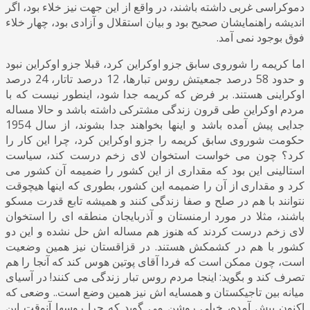
دموکراسی غربی داشته باشند، در واقع از این جهت نیز خلاء بود، اگر
اندیشه راهنمایشان صحیح بود و بیان استقلال و آزادی بود، چهار خلاء
فوق بوجود نمی آمد.
اما کریمه را شوروی سابق جزو اوکراین کرد، قبلا جزو اوکراین نبود
و حدود 58 درصد جمعیتش روس تبارها، 12 درصد تاتار، 24 درصد
اوکراینی هستند. بر فرض که کریمه جدا شود، اینطور نیست که با
مردم اوکراین طی قرون زندگی مشترکی داشته باشد و حالا مساله
جدایی پیش آمده باشد و اینها بخواهند جدا بشوند، از سال 1954
حکومت شوروی سابق کریمه را جزو اوکراین کرد، چرا این کار را
کرد؟ چون می خواست استخوان لای زخم درست کند، سیاست
استالینی این بود که مقداری از این کشور را ضمیمه آن کشور می
کرد و مقداری از آن را ضمیمه این کشور، بطوری که اینها هیچوقت
نتوانند با هم در صلح و صفا زندگی کنند و همیشه تابع قدرت مسکو
باشند، مثلا در مورد ارمنستان و آذربایجان منطقه ای را استخوان
لای زخم درست کردند که هنوز هم مساله اش حل نشده و این دو
کشور با هم در کشمکش هستند. در قزاقستان نیز همین وضعیت
است، چون ممکن است که فردا آقای پوتین هوس کند که آنجا را هم
تصرف کند و بگوید: اینجا مردم روس تبار زندگی می کنند! در آسیای
میانه بین تاجیکستان و همسایه اش نیز همین وضع است.. وضعی که
اکنون پیش آمده، خیلی روشن می گوید که چرا روسها آنوقت این