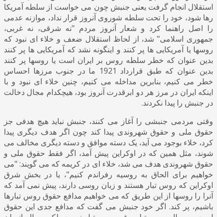
استقلال انجام گرفت یعنی جنبش چون می خواست از سلطه آمریکا
رها شود، خود را تحت سلطه شوروی آنروز قرار نداد، موازنه عدمی
را اصل راهنما کرد و شعار آنروز مردم "نه شرقی، نه غربی،
جمهوری اسلامی" شد، از لحاظ استقلال ضعف و خلاء ای نبود که
روسها یا آمریکایی ها پر کنند و اینگونه نشد که آمریکایی ها پر کنند
بدین عنوان که خطر سلطه روس بر ایران است یا روسها پر کنند
بدین عنوان که طبق قرارداد 1921 ما در جنوب مرزها احساس
خطر می کنیم، بنابرین مداخله می کنیم، چنین خلاء ای نبود و با
اینکه ایران در مرز هر دو ابرقدرت آنروز بود، هیچکدام مجال دخالت
در جنبش را پیدا نکردند.
وقتی مردمی جنبشی را آغاز می کنند، جنبش نباید هیچ هدفی جز
حقوق ملی و حقوق شهروندی پیدا کند چون اگر هدف دیگری پیدا
کرد، خلاء بوجود می آید، یک دسته موافق و دسته دیگری مخالف می
شوند، مثل همین که در اوکراین پیش آمد، اگر فقط حقوق ملی و
حقوق شهروندی هدف می شد، خلاء ای در کریمه که می گویند: "می
خواهیم برای الحاق به روسیه رفراندم کنیم"، یا در بخش شرق
اوکراین که روس تبار هستند و زبان روسی دارند، پیش نمی آمد که
آنرا را روسها از این طریق که می خواهیم مدافع حقوق روس تبارها
باشیم، پر کند. اگر خود جنبش می گفت که مدافع جدی این حقوق
است و مساله روس تبار و غیر روس تبار نیست بلکه مساله انسان