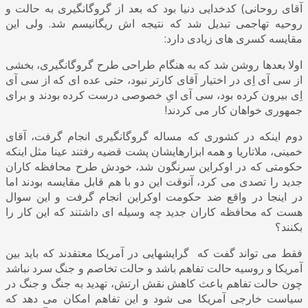
آقای روحانی) کدخدایی دنیا بود که بعد از گروگانگیری به حالت و
روحیه تهاجمی تبدیل شد که نتیجه اش ریگانیسم شد. ولی این
مقایسه کسری های زیادی دارد:
اولا بعدها روشن شد که به هنگام طراحی طرح گروگانگیری، بخشی
از سی آی اِی در اختیار آقای کارتر نبود، حتی عده ای که از سی آی
اِی بیرون کرده بود، سی آی ایِ خصوصی درست کرده بودند و برای
جمهوری خواهان کار می کردند!
دوم اینکه در کشوری که مساله گروگانگیری انجام گرفت، آقای
خمینی، ملاتاریا و همه ابزارهایشان پشت قضیه رفتند عینا مثل اینکه
حکومتی که در اوکراین سرنگون شد، خودش طرح محافظه کاران
جدید را تصدی می کرد، آنوقت این دو با هم قابل مقایسه بودند اما
در اینجا در واقع ضد حکومت اوکراین انجام گرفت و این سوال
هست که محافظه کاران جدید چه وسیله ای داشتند که این کار را
بکنند؟
فقط می تواند گفت که گرایشهایی در آمریکا معتقدند که باید بین
آمریکا و روسیه حالت تفاهم باشد و حالت تخاصم و جنگ سرد نباشد
چون حالت تفاهم باعث کاهش نقش ارتش، تهدید به جنگ و جنگ در
سیاست خارجی آمریکا می شود و این تفاهم امکان می دهد که