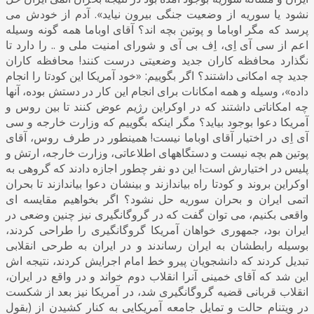
نشود یا سوریه از وضعیت جنگی بیرون نیاید». آدم از خودش می
پرسد که مگر اوباما و پوتین بچه اند؟ آقای اوباما همه گونه وسیله
اعم از سی آی اِی، اِف بی آی و شورای امنیت ملی و .. را دارد تا
نگذارد محافظه کاران جدید وضعیتی درست کنند! محافظه کاران
جدید چه امکانی داشتند؟ اگر بگوییم: «خود آمریکا این کودتا را انجام
داده»، وسیله و همه امکانات برای انجام این کار در دستش بوده، آنها
چه امکاناتی داشتند که در اوکراین رژیم عوض کنند تا بین روس و
آمریکا دعوا بوجود بیاید؟ مگر اینکه بگوییم که وزارت خارجه و سی
آی اِی در اختیار آقای اوباما نیست! همینطور در طرف روس، آقای
پوتین هم بچه نیست و دستگاههای اطلاعاتی، وزارت خارجه، ارتش و
پلیس در اختیارش است! این دو نفر چطور اجازه دادند که گروهی به
اوکراین بروند و کودتا راه بیاندازند و بینشان دعوا بیاندازند تا بحران
اتمی ایران و بحران سوریه حل نشود؟ اگر بخواهیم مقایسه ای
واقعی بکنیم، می توان گفت که در گروگانگیری نیز چنین وضعی در
ایران بود، جمهوری خواهان آمریکا گروگانگیری را طراحی کردند،
بوسیله رابطشان به ایران رساندند و در ایران به طرحی انقلابی
تبدیل کردند که دانشجویان پیرو خط امام اجرایش کردند، نتیجه اش
این شد که آقای خمینی آنرا انقلاب دوم خواند و در واقع در ایران،
انقلاب قربانی قضیه گروگانگیری شد، در آمریکا نیز بعد از شکست
در ویتنام حالت و تمایل جامعه آمریکایی به کنار کشیدن از (بقول