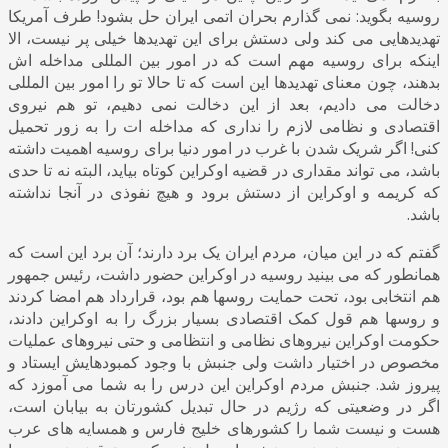
روسیه بگوید: نمی گذارم بحران اتمی ایران حل بشود! طرف آمریکا
تهدیدهایی می کند ولی دستش برای این تهدیدها خیلی پر نیست، الا
اینکه برای روسیه مهم است که در امور بین المللی مداخله اش
بدهند، چون معنای تهدیدها این است که تا حالا تو را امور بین المللی
دخالت می دادیم، بعد از این دخالت نمی دهیم، تو هم نیروی
اقتصادی و نظامی لازم را نداری که مداخله ات را به زور تحمیل
کنی! اگر شریک شدن با غرب در امور دنیا برای روسیه اهمیت داشته
باشد، می تواند مقداری در قضیه اوکراین کوتاه بیاید، البته نه تا حدی
که کریمه و اوکراین از دستش برود و هیچ نفوذی در آنجا نداشته
باشد.
گفتم که در این میان، مردم ایران یک برد دارند؛ آن برد این است که
همانطور که می بینید روسیه در اوکراین حضور داشت، رئیس جمهور
هم انتخابی بود، تحت حمایت روسها هم بود، قرارداد هم امضا کردند
و روسها هم قول کمک اقتصادی بسیار بزرگ را به اوکراین دادند،
حکومت اوکراین نیروهای نظامی و انتظامی و حتی نیروهای عملیات
مخصوص در اختیار داشت ولی جنبش با وجود کمبودهایش ایستاد و
پیروز شد. جنبش مردم اوکراین این درس را به شما می آموزد که
اگر در وضعیتی که رژیم در حال تبدیل کشورتان به بیابان است،
هست و نیست شما را کشورهای خلیج فارس و همسایه های عرب