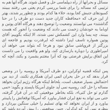
مسائل و بحرانها از راه دیپلماسی حل و فصل شوند. هرگاه آنها هم به
ترتیبی که مساله را برای شما بررسی کردم یعنی می رفتند ببینند
کمبودهای جنبش کجا بوده، خلاء ها کدام بودند و چطور پر شدند، بهتر
از این حرف که «محافظه کاران جدید دست دو طرف را در حنا
گذاشتند» می توانستند وضعیت را توضیح دهند و هرگاه آقای پوتین و
اوباما به خودشان زحمت می دادند که وضعیت را آنجور که هست
ببینند، چه بسا وارد این کشمکش نمی شدند، الا اینکه بگوییم: آقای
پوتین همواره تاسف اینرا داشته که ابرقدرت بودیم و فاجعه ای
بزرگتر از فروپاشی سابق نبود و هرجا که بتواند می خواهد آن
امپراطوری را دوباره بازسازی کند، ولو هم واقعیت را می دانست
این اتفاق برایش فرصتی بود که آنرا مغتنم بشمرد و بکند، آنچه که
کرد.
پس اینکه قضیه اوکراین، دو طرف آمریکا و روسیه را در وضعی
قرار بدهد که در حل بحران اتمی ایران همکاری نکنند، از دید من
احتمالش بسیار ضعیف است، بلحاظ اینکه هرگاه رژیم ایران بخواهد
مساله را حل کند، روسیه نمی آید جلوی آمریکا بایستد و بگوید: «نمی
گذارم تو حل کنی!»، بلکه بخاطر موقعیتی که در آن قرار گرفته،
حتی می تواند به نفع ایران فشار بیاورد که آمریکا توقعاتش را پایینتر
بیاورد و از ایران نخواهد که بهای تسلیم را خیلی سنگین بپردازد و
بنظرم نمی آید که اوکراین چنین موقعیتی را پیش آورده باشد که