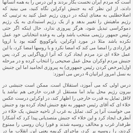
است که مردم ایران نخست بکار بردند و این درس را به همه انسانها
دادند، از این نظر که به جنبش اوکراین نگاه کنید، می بینید که
اصلاحطلبی به معنای اینکه در درون رژیم عمل کنید به ترتیبی که
رژیم ماهیتش را تغییر بدهد و از یک رژیم استبدادی به یک رژیم
دموکراسی تبدیل شود، هرگز پیروزی ندارد، حال اینکه اگر حتی
رئیس جمهور رژیمی منتخب باشد ولی به وعده انتخاباتی خود عمل
نکرده باشد مثلا در مورد اوکراین، یانوکوویچ گفته بود با اروپا
قراردادی را امضا می کند که امضا نکرد و با روسها امضا کرد، با این
عمل خلاء ای نزد مردم ایجاد کرد که آنرا اروپاگرایی پر کرد، پس
جنبش مردم اوکران محل عمل صحیحی را انتخاب کرده و در مرحله
اول(مرخص کردن رئیس جمهوری) به پیروزی انجامید اما این جنبش
به نسل امروز ایرانیان 4 درس می آموزد:
درس اولی که می آموزد، استقلال است. ممکن است جنبشی در
بیرون رژیم محل بیابد اما مستقل از قدرت خارجی هم نباشد یا
لااقل تمایل به قدرت خارجی را اظهار کند، در اوکراین درست عکس
خلاء ای که آقای رئیس جمهور به نفع جنبش ایجاد کرده بود و جنبش
می خواست آنرا پر کند، تمایل به غرب از ناحیه جنبش، یک خلاء در
آنطرف ایجاد کرد و این خلاء که جنبش متصدیانی پیدا کرد که آشکارا
طرفدار غرب و مخالف روسیه شدند و فورا زبان روسی را ممنوع
کردند، را روسیه پر کرد، ماجرای کریمه یعنی این. انقلاب ما در