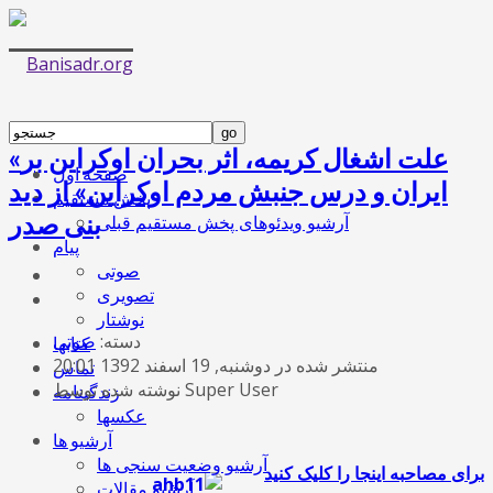
«علت اشغال کریمه، اثر بحران اوکراین بر
صفحه اول
ایران و درس جنبش مردم اوکراین» از دید
پخش مستقیم
بنی صدر
آرشیو ویدئوهای پخش مستقیم قبلی
پیام
صوتی
تصویری
نوشتار
دسته:
صوتی
کتابها
منتشر شده در دوشنبه, 19 اسفند 1392 20:01
تماس
نوشته شده توسط Super User
زندگینامه
عکسها
آرشیو ها
آرشیو وضعیت سنجی ها
برای مصاحبه اینجا را کلیک کنید
آرشیو مقالات