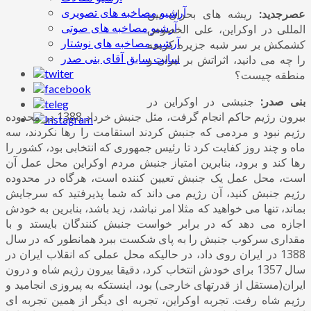
آرشیو مصاخبه های تصویری
عصرجدید:
ریشه های بحران بین
آرشیو مصاخبه های صوتی
المللی در اوکراین، علی الخصوص
آرشیو مصاخبه های نوشتار
کشمکش بر سر شبه جزیره کریمه
سایت سابق آقای بنی صدر
را چه می دانید، اثراتش بر ایران و
منطقه چیست؟
بنی صدر:
جنبشی در اوکراین در
بیرون رژیم حاکم انجام گرفت، مثل جنبش خرداد 1388 در محدوده
رژیم نبود و مردمی که جنبش کردند استقامت را رها نکردند، سه
ماه و چند روز کفایت کرد تا رئیس جمهوری که انتخابی بود، کشور را
رها کند و برود، بنابرین امتیاز جنبش مردم اوکراین محل عمل آن
است، محل عمل یک جنبش تعیین کننده است، هرگاه در محدوده
رژیم جنبش کنید، آن رژیم می داند که شما پذیرفتید که سرجایش
بماند، تنها می خواهید که مثلا امر نباشد، زید باشد، بنابرین به خودش
اجازه می دهد که در برابر خواست جنبش کنندگان بایستد و با
مقداری سرکوب جنبش را به پای شکست ببرد همانطور که در سال
1388 در ایران روی داد، در حالیکه محل عملی که انقلاب ایران در
سال 1357 برای خودش انتخاب کرد، دقیقا بیرون رژیم شاه و درون
ایران(مستقل از قدرتهای خارجی) بود، اینستکه به پیروزی انجامید و
رژیم شاه رفت. تجربه اوکراین، تجربه ای دیگر از همین تجربه ای