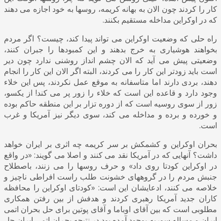
کار را کردند چون الان به بهانه کریمه، روسها به خود اجازه می دهند
که در اوکراین مداخله مستقیم بکنند.
راه حلی که وضعیت اوکراین می تواند پیدا کند، چیست؟ اگر مردم
بخواهند هوشیاری به خرج بدهند و این کمبودها را جبران کنند،
وضعیتی پیش می آید که الان چشم انداز روشنی ندارد چون دیر
است باید زودتر این کار را می کردند، البته اگر الان این کار را انجام
دهند، بردی دارند اما متاسفانه به موقع عمل نکردند، پس این خلاء
وجود دارد و قاعده این است که خلاء را زور پر می کند! از یکسو،
زور از سوی روسیه است که از دوره تزار بر این منطقه حاکم بوده
و خورده و برده و مداخله می کند، سوی دیگر نیز آمریکا و غرب
است.
بحران اوکراین و کشمکش بر سر کریمه چه اثری بر ایران خواهد
داشت؟ آنهایی که در آمریکا نقد می کنند و اصلا می گویند: «در واقع
در اوکراین کودتا روی داد» و حرف روسها را می زنند، باصطلاح
جنبش مردم را در گروههای خشونت طلب راست افراطی ناچیز و
خلاصه می کنند، ادعایشان این است: «کودتای اوکراین را محافظه
کاران جدید آمریکا رهبری کردند و هدفش از بین رفتن همکاری
مطلوبی است که بین آقای اوباما و آقای پوتین برای حل بحران اتمی
ایران و مساله سوریه بوجود آمده بود در نتیجه بحران اتمی ایران حل