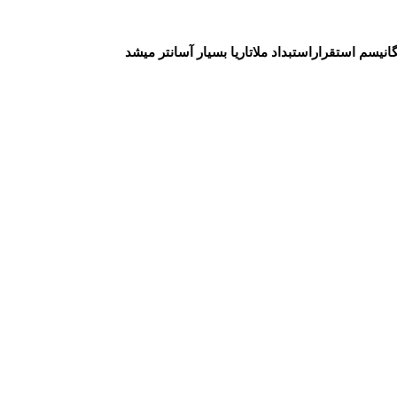
انیسم استقراراستبداد ملاتاریا بسیار آسان‏تر می‏شد