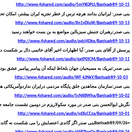
http://www.4shared.com/audio/5mYKQPLt/Banisadr89-10-15
بنی صدر: ایرانیان بدانند هرچه ترس از خطر تجزیه ایران بیشتر، امکان تحول
http://www.4shared.com/audio/8n1vDluW/Banisadr89-10-13
بنی صدر:رهبران جنبش سبزبااین مواضع به بن بست خواهند رسید
http://www.4shared.com/audio/pdcl4Dbx/Banisadr89-10-13
پرسش از آقای بنی صدر: آیا اظهارات اخیر آقای خاتمی دال بر شکست
http://www.4shared.com/audio/qxtP0ICM/Banisadr89-10-11
بنی صدر:تبریک به مسیحیان جهان بلحاظ اینکه آن پیامبر پیامبر عشق بود
http://www.4shared.com/audio/WF-kJNkY/Banisadr89-10-03
بنی صدر:سازمان مجاهدین خلق پایگاه مردمی درایران نداردوآمریکائی ها
http://www.4shared.com/audio/5cN8BWha/Banisadr89-10-02
نگرش ابوالحسن بنی صدر در مورد سکولاریزم در دومین نشست جامعه جه
http://www.4shared.com/audio/vdXcCCza/Banisadr89-10-01
بنی صدر:اگر گاندی اعتصابش را می شکست نه گاندی
Banisadr89/09/26=