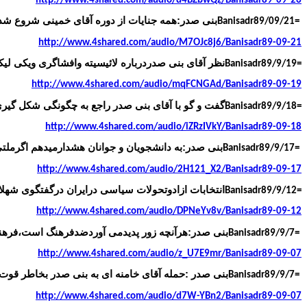
http://www.4shared.com/audio/d4BZbwQz/Banisadr89-09-26
بنی صدر:همه جنایات از دوره آقای خمینی شروع شد.
Banisadr89/09/21=
http://www.4shared.com/audio/M7OJc8j6/Banisadr89-09-21
نظر آقای بنی صدردرباره لائیسیته وافشاگری ویکی لیک
Banisadr89/9/19=
http://www.4shared.com/audio/mqFCNGAd/Banisadr89-09-19
گفت و گو با آقای بنی صدر راجع به چگونگی شکل گیر
Banisadr89/9/18=
http://www.4shared.com/audio/iZRzIVkY/Banisadr89-09-18
بنی صدر:به دانشجویان و جوانان هشدارمیدهم اگرملت
Banisadr89/9/17=
http://www.4shared.com/audio/2H121_X2/Banisadr89-09-17
انتخابات ازادوتحولات سیاسی درایران درگفتگوی شهلا
Banisadr89/9/12=
http://www.4shared.com/audio/DPNeYv8v/Banisadr89-09-12
بنی صدر:هرآنچه زور پدیدمی آوردضدفرهنگ است،فرهنگ
Banisadr89/9/7=
http://www.4shared.com/audio/z_U7E9mr/Banisadr89-09-07
بنی صدر :حمله آقای خامنه ای به بنی صدر بخاطر قوت
Banisadr89/9/7=
http://www.4shared.com/audio/d7W-YBn2/Banisadr89-09-07