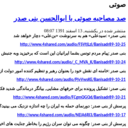
صوتی
صد مصاحبه صوتی با ابوالحسن بنی صدر
منتشر شده در یکشنبه, 13 اسفند 1391 08:07
بنی صدر
سیدعلی» هم به سرنوشت «بن‌علی» دچار خواهد شد
: «
http://www.4shared.com/audio/FSVtjLzl/Banisadr89-10-25
بنی صدر
پیام مردم تونس بشما ایرانیان این است که برخیزید وبه جنبش اد
:
http://www.4shared.com/audio/_C_MVA_K/Banisadr89-10-24
بنی صدر
خامنه ای نقش خود را بعنوان رهبر و تنظیم کننده امور دولت 
:
http://www.4shared.com/audio/PjvVwsKE/Banisadr89-10-21
بنی صدر: تشکیل پرونده برای حرفهای مشایی, بیانگر درماندگی شدید ف
http://www.4shared.com/audio/FCgmQGQd/Banisadr89-10-21
پرسش از بنی صدر: دورنمای حمله به ایران را چه اندازه نزدیک می بینید؟
http://www.4shared.com/audio/NEiA6RI3/Banisadr89-10-17
پرسش از بنی صدر: چگونه می توان سران رژیم را بخاطر جنایت های اخیر