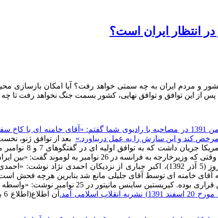
 در انتظار ایران است؟
شور و مردم ایران به چه سمتی خواهد رفت؟ آیا امکان بازسازی م
 پس از این توافق و توافق نهایی، کشور بسمت جنگ نخواهد رفت تا چه 
من
1391
در مصاحبه با رادیوی شما گفتم
: «
آقای خامنه ای با کاخ سفی
مرخص کند و این سازش را به عمل دربیاورد
.»
بعد از توافق ژنو، نخ
مریکا جریان داشت که به توافق اولیه ای در گفتگوهای
7
و
8
نوامبر 
قتی که وزیرخارجه به فرانسه در
26
نوامبر به لوموند گفت
: «
بین ایرا
روز
(5
آذر
1392)
، اکبر جباری از نزدیکان احمدی نژاد نوشت
: «
احمدی 
 آقای خامنه ای توسط آقای جلیلی مانع شد بنابرین هرچه فحش است،
قراری بوده
.
کیریستین ساینس مانیتور در
25
نوامبر نوشت
: «
واسطه ن
 مورخ
20
اسفند
1391)
نشریه انقلاب اسلامی آمد
.
آن اطلاع
(
اطلاع
6
ب