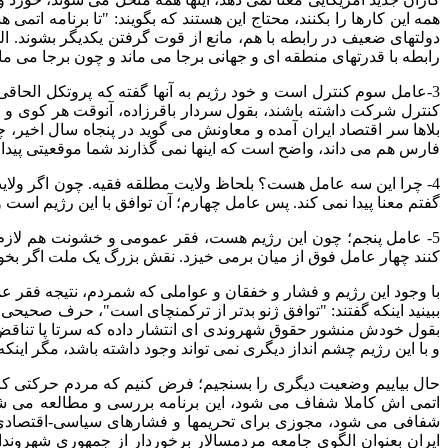
همه این کارها را بکنند، محتاج این هستند که بگویند
: "
تا برنامه اتمی
دولتهای ضعیف در رابطه با هم، مانع از قوت گرفتن یکدیگر بشوند
.
ال
رابطه با قدرتهای منطقه ای و جهانی برجا می ماند و چون برجا می ماند
3-
عامل سوم کنترل است و خود رژیم به آنها گفته که پروتکل الحاقی ر
کنترل شرکت داشته باشند، بقول سردار باقرزاده، آنوقت هر کوی و 
بلاها سر اقتصاد ایران آمده و معاونش می گوید در پنجاه سال اخیر، 
فارس هم می داند، واضح است که اینها نمی گذارند شما موقعیتی پیدا 
4-
چرا این سه عامل هست؟ بلحاظ ولایت مطلقه فقیه
.
چون اگر ولای
گفتم معنا پیدا نمی کند
.
پس عامل چهارم؛ آن توافق با این رژیم است و
5-
عامل پنجم؛ چون این رژیم هست، فقر عمومی و خشونت هم لازم است
کنند چهار عامل فوق از میان برمی خیزد
.
نقش بزرگ یک ملت اگر بخو
با وجود این رژیم و فشار و خفقان و عواملی که شمردم، نتیجه فقر 
ببینید اینکه گفتند
: "
توافق ژنو بدتر از ترکمنچای است
"
، حرف صحیحی بو
بقول خودش منشور حقوق شهروندی ای انتشار داده که سرتا پا تنا
و با این رژیم چشم انداز دیگری نمی تواند وجود داشته باشد، مگر این
حال بیاییم وضعیت دیگری را بسنجیم؛ فرض کنیم که مردم حرکتی کردن
اتمی اش کاملا شفاف می شود، این برنامه بررسی و مطالعه می ش
شفافی می شود، مجوزی برای تحریمها و فشارهای سیاسی
-
اقتصادی
ایران بعنوان الگوی جامعه مردمسالار برخوردار از جمهوری شهرون