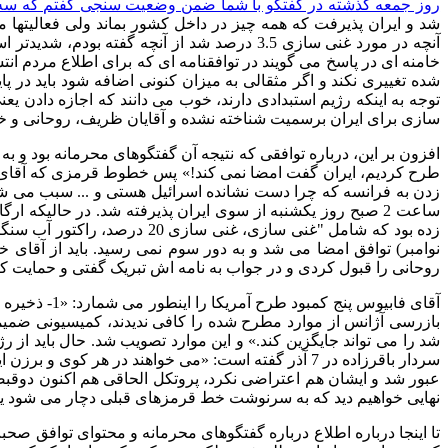
روز جمعه گذشته در گفتگو با شما ضمن وضعیت سنجی گفتم که سه راهکار
شد و ایران پذیرفت که همه چیز در داخل کشور بماند ولی فعالیته
آنچه در مورد غنی سازی
3.5
درصد شد از آنچه گفته بودم، شدیدتر اس
خامنه ای در پاسخ می گویند در توافقنامه ای که برای اطلاع مردم انت
شده تغییری نکند و اگر مثقالی به میزان کنونی اضافه شود باید در
توجه به اینکه رژیم استبدادی دارند، خوب می دانند که اجازه دادن ی
سازی برای ایران برسمیت شناخته نشده و آقایان ظریف، روحانی و خام
افزون بر این، درباره توافقی که نتیجه آن گفتگوهای محرمانه بود و ب
طرح کردیم، ایران گفت امضا نمی کند
!»
پس خطوط قرمزی که آقای 
زدن به فرانسه که چرا دست نشانده اسرائیل هستی و
...
سبب می شود 
ساعت
2
صبح روز یکشنبه از سوی ایران پذیرفته شد
.
در حالیکه ارگ
زده بود که شامل
"
غنی سازی، غنی سازی
20
درصد، راکتور آب سنگی
نوامبر
)
توافق امضا می شد و به دور سوم نمی رسید
.
باید از آقای
روحانی را قبول کردی و در جواب به نامه اش تبریک گفتی و حمایت 
آقای فابیوس پنج کمبود طرح آمریکا را اینطور می شمارد
: «1-
ذخیره ا
بازرسی آژانس از موارد مطرح شده را کافی ندیدند، کمیسیونی ضمیم
شد را می تواند جایگزین کند
.»
و این موارد تصویب شد
.
حال باید از رژ
سردار باقرزاده در
7
آذر گفته است
: «
می خواهند در هر کوی و برزن ای
عبور شد و ایشان هم اعتراضی نکرد، پروتکل الحاقی هم اکنون دوقب
نهایی خواهیم دید که به سرنوشت خط قرمزهای قبلی دچار می شود یا خی
تا اینجا درباره اطلاع درباره گفتگوهای محرمانه و محتوای توافق صح