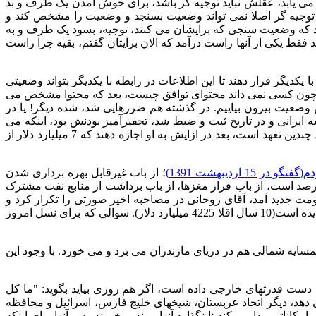
 می یابد، عقلش نباید توجیه گر باشد، برای خوش آمدن یک طرف و بد
 توجیه گر اصلا نمی تواند وضعیت بسنجد و وضعیت را مشخص کند و
د که وضعیت سنجی که برایشان می کنند، توجیه، بسود یک طرف و به
ط یکی از آنها راست درآمد که الان برایتان گفتم، بقیه چرا راست
 یکدیگر قرار دهند تا این اطلاعات در رابطه با یکدیگر بتواند وضعیتی
وید چون کسی نمی داند محتوای توافق چیست، بعد که محتوا مشخص می
 وضعیت بیرون بیاییم
.
در گذشته هم ضررهایی شد، شده دیگر
!
یا در
 ایرانی و در تاریخ ثبت و ضبط شد، تحقیرآمیز بودنش بود، اینکه می
 چندین تعهد است، بعد در ازایش به او اجازه دهند که
7
میلیارد دلار از
دم
(
گفتگو در
15
اردیبهشت
1391)
؛ از باب غیرقابل بهره برداری شدن
صد است، از باب فرار مغزها، از باب برداشت از منابع نفت مشترک
ومت جدید آمد، آقای روحانی در مصاحبه اخیر صورتی را تکرار کرد و
دیده است
(10
سال اقلا
4225
میلیارد دلار
).
سوالی که برای نسل امروز
مسایه شمالی هم در دریای مازندران می برد و می خورد
.
با وجود این
به دست قدرتهای خارجی داده است، اگر هم روزی بیاید بگوید
: "
ما کل
 دهد، دیگر اتحاد عربستان، شیخهای خلیج فارس، اسرائیل و محافظه
ناتی پیدا می کند تا نگذارد آنها ببرند و بخورند
.
پس آنها برای اینکه