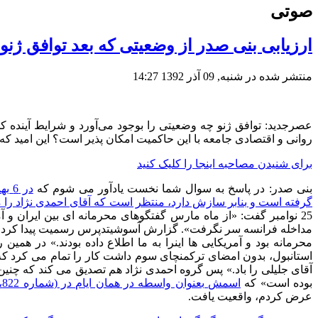
صوتی
ارزیابی بنی صدر از وضعیتی که بعد توافق ژنو
منتشر شده در شنبه, 09 آذر 1392 14:27
عصرجدید
:
توافق ژنو چه وضعیتی را بوجود می‌آورد و
شرایط آینده ک
روانی و اقتصادی جامعه با این حاکمیت امکان پذیر است؟ این امید که
برای شنیدن مصاحبه اینجا را کلیک کنید
بنی صدر
:
در پاسخ به سوال شما نخست یادآور می شوم که
در
6
به
گرفته است و بنابر سازش دارد، منتظر است که آقای احمدی نژاد را 
25
نوامبر گفت
: «
از ماه مارس گفتگوهای محرمانه ای بین ایران و آ
مداخله فرانسه سر نگرفت
».
گزارش آسوشیتدپرس رسمیت پیدا کرد و
محرمانه بود و آمریکایی ها اینرا به ما اطلاع داده بودند
.»
در همین 
استانبول، بدون امضای ترکمنچای سوم داشت کار را تمام می کرد که
آقای جلیلی را باد
.»
پس گروه احمدی نژاد هم تصدیق می کند که چنین 
بوده است
»
که
اسمش بعنوان واسطه در همان ایام در
(
شماره
822
،
عرض کردم، واقعیت یافت
.