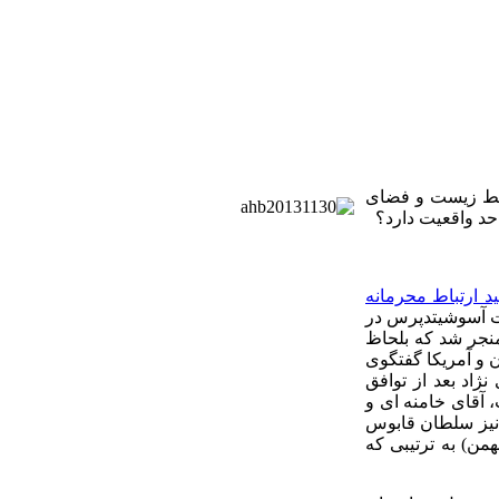
حیط زیست و فضای
حد واقعیت دارد؟
د ارتباط محرمانه
ست آسوشیتدپرس در
منجر شد که بلحاظ
ن و آمریکا گفتگوی
نژاد بعد از توافق
 آقای خامنه ای و
یز سلطان قابوس
همن
)
به ترتیبی که