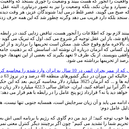
سی واقعیت را آنجور که هست ببیند و وضعیت را جوری بسنجد که واقعیت
 نسپارد و بیان نکند، بلکه وضعیت را نیز به تصور درنیاورد
.
البته عقل
د که صبح می گویند، عصر غلط درمی آید
!
شنوندگان عزیز، هر وقت دیدن
سنجد بلکه دارد فریب می دهد وگرنه چطور شد که این همه حرف زدند فق
نند لازم بود که اطلاعات را آنجور هست، تناقض زدایی کنند، در رابطه با
ه واقع شد، باز این عقل توجیه گر شروع می کند، اول که تبریک می گ
.
بالاخره مانع وقوع جنگ شد
.
ممکن است تحریمها را بردارند و از این
ول کسانی که آنزمان درباره آن نوشته اند، اساسش که بر ذهنیت جامعه
توافقی بنویسند، از یک طرف
9
تعهد بگیرند که بعضی از این تعهدها، خود
رصد از تحریمها برداشته می شود
.
ی که از ممر بحران اتمی در
10
سال به ایران وارد شده را محاسبه کر
حالیکه این میزان در دیگر کشورهای منطقه
48
درصد و در نروژ
63
در
ه ها و
...
که آنزمان
3625
میلیارد دلار محاسبه کردیم
.
بعد که این حک
 اگر آنرا نیز اضافه کنید، ایران، حداقل سالی
422.5
میلیارد دلار زیان 
خواهد دید یا نه؟ قرارداد ژنو پنج عامل را در رابطه با هم قرار می دهد
:
 ادامه می یابد و آن زیان سرجایش است، همسایه جنوبی تنها نیست، ه
دلیل عامل دوم
:
 ها خوب توجه کنید؛ از دید من دم گاوی که رژیم با برنامه اتمی اش 
، تحریم شما را تشدید می کنیم
"
چون اگر برچینند دیگر کنترل معنی نمی
رد نفت از منابع مشترک بی معنا می شود، زبان ایران دراز می شود و امکا