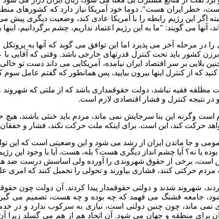
 هست، خطر ایران هست
".
دوما خود آمریکا نیاز دارد که کشورهای من
بته اگر این رژیم رابطه را با آمریکا عادی کند، وضعیت دیگری پیش م
، آنها می گویند
: "
ما به این رژیم اعتماد نداریم، چشم برگردانیم، اینها
ا در مرحله آخر می پذیرد اما این توافق می گوید که آنها به پروتکل
برزن کشور باید تحت کنترل قدرتهای خارجی باشد
.
وقتی که آقایی با 
چنین بلایی بر سر اقتصاد ایران نیامده، آمریکایی می داند دست تو خ
کنید که از کنترل اینها بیرون بیایید، پس همانطور که گفتم عامل سوم
ت مطلقه فقیه نباشد، دولت حقوقمداری باشد که از ملتی که شهروند و 
 در نتیجه کنترل و فشار اقتصادی لازم است
.
 وگرنه این بنا سرجایش نمی ماند، مردم باید خنثی باشند، هیچ حرک
اهد حرکت کند، این است
.
برای اینکه ملت حرکت نکند، فشار و خفقان ب
عمومی و جا ماندن ایران از رشد می شود و این وضعیتی است که این تو
ده یا نه؟ آیا چشم انداز دیگری هست؟ بله، هست
.
آیا با وجود این ر
قض است، برخی از حقوق شهروندی را آورده ولی اساسش درست ضد همان
که مردم حرکتی کنند، فشاری بیاورند و تحولی را تحمیل کنند که امری ع
د، شهروند شدند و دولتی حقوقمدار پیدا کردند
.
آن دولت چون حقوقمد
ود، جامعه قشنگ می فهمد که چه بوده و چه هست، تصمیم می گیرد
 نمی ماند، چون چنین دولتی است، نیازی به سرکوب ندارد و در خد
دان برای منطقه و جهان می شود
.
آن اتحاد هم از هم می گسلد زیرا آ