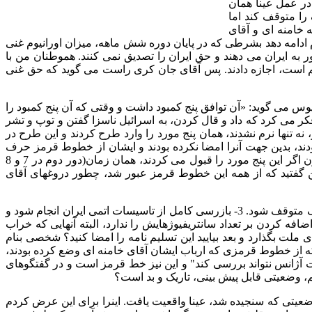
در عمل عینا همان
 را متوقف کند اما
 خامنه ای و آقای
 ادامه دهد بشرطی که در پایان دوره شش ماهه، میزان اورانیوم غنی
به ایران می دهند و حق ایران را تصدیق نمی کنند
.
هموطنان من با
 است، اجازه دادند
.
پس آقای جان کری راست می گوید که حق غنی
بیوس می گوید
: «
آن توافق پنج کمبود داشت و وقتی که آن پنج کمبود را
کر می کرد که داد و قال کردن، به اسرائیل ناسزا گفتن و توپ و تشر
 تنها نرم نشدند، همان پنج مورد را وارد طرح کردند و این طرح در
بودند، بدین جهت آنرا امضا نکرده بودند و ایشان از خطوط قرمز حرف
ن اگر این پنج مورد را قبول می کردند، همان زمان
(
دور دوم در
7
و
8
ن گفتید که از همه این خطوط قرمز عبور شد، چطور دروغهای آقای
اک متوقف شود
. 3-
بازرسی کامل از تاسیسات اتمی ایران انجام شود و
ضافه کردن بر تعداد سانتریفیوژهایش را ندارد، البته آنهایی که خراب
 ملت بگذارد و بعد بیایید این تسلیم نامه را امضا کنید؟ شخصی بنام
ه از خطوط قرمزی که ارباب ایشان آقای خامنه ای وضع کرده بودند،
آژانس نتواند بررسی کند
"
و این نیز خط قرمز است و در گفتگوهای
م، وضعیتی قابل پیش بینی، تاریک و بد است؟
وضعیتی که سنجیده شد، عینا واقعیت یافت
.
اینرا برای این عرض کردم