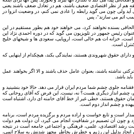
طقه هم از نظر اقتصادی ضعیف باشند، هم در تعادل ضعف باشند یعنی
ی آید ولی چون می گوید رابطه را عادی نمی کنم، در وضعیت انزوا در
 بمب اتم می سازند
"
، پس
 الحاقی بسنده نخواهند کرد، می خواهند خود هم بطور مستقیم در این
عنوان رئیس جمهور در تلویزیون می گوید که در دوره احمدی نژاد این
الی است، خزانه ات هم خالی است، اروپایی، سعودی ها و شیخهای خلیج
 کنترل است
.
دارای حقوق شهروندی هستند، نمایندگی بکند، هیچکدام از اینهایی که
تی نداشته باشند، بعنوان عامل حذف باشند و الا اگر بخواهند عمل
اید باشد
.
افقنامه جلوی چشم شما مردم ایران قرار می دهد
.
حالا خود بنشینید و
ژیم، چشم انداز دیگری هست؟ نه، نیست
.
این فرض که آقای روحانی که
 حقوق هستند، خطی غیر از خط آقای خامنه ای دارد، اشتباه است
لیهده و چشم انداز دوم است
.
ار است و تابع خواست و اراده مردم و برگزیده مردم است، برنامه
 و چون آن تصمیم در شفافیت انجام می گیرد، آن دولت هم دولت
مت رشد اقتصادی، علمی، فرهنگی و اجتماعی جامعه است در نتیجه
ن اتحاد بدلیل این رژیم و خطرش بخاطر مجهز شدنش به سلاح اتمی،