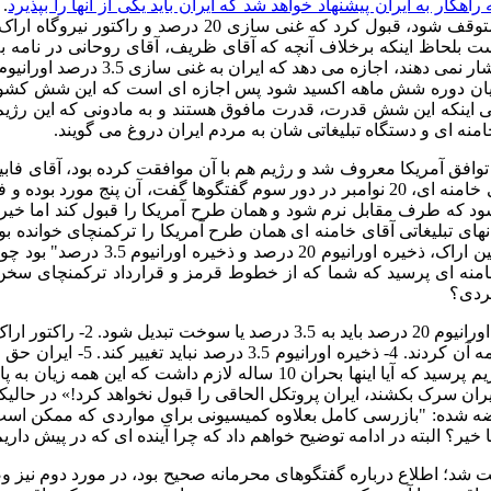
 به ایران پیشنهاد خواهد شد که ایران باید یکی از آنها را بپذیرد
.
ا متوقف شود، قبول کرد که غنی سازی
20
درصد و راکتور نیروگاه اراک
ت بلحاظ اینکه برخلاف آنچه که آقای ظریف، آقای روحانی در نامه به
شار نمی دهند، اجازه می دهد که ایران به غنی سازی
3.5
درصد اورانیوم
 پایان دوره شش ماهه اکسید شود پس اجازه ای است که این شش کشور 
عنی اینکه این شش قدرت، قدرت مافوق هستند و به مادونی که این رژیم
نه ای و دستگاه تبلیغاتی شان به مردم ایران دروغ می گویند
.
ه توافق آمریکا معروف شد و رژیم هم با آن موافقت کرده بود، آقای فا
خامنه ای،
20
نوامبر در دور سوم گفتگوها گفت، آن پنج مورد بوده و ف
که طرف مقابل نرم شود و همان طرح آمریکا را قبول کند اما خیر، نه
انهای تبلیغاتی آقای خامنه ای همان طرح آمریکا را ترکمنچای خوانده 
ن اراک، ذخیره اورانیوم
20
درصد و ذخیره اورانیوم
3.5
درصد
"
بود چو
 خامنه ای پرسید که شما که از خطوط قرمز و قرارداد ترکمنچای سخ
کردی؟
ورانیوم
20
درصد باید به
3.5
درصد یا سوخت تبدیل شود
. 2-
راکتور ار
ه آن کردند
. 4-
ذخیره اورانیوم
3.5
درصد نباید تغییر کند
. 5-
ایران حق ا
یم پرسید که آیا اینها بحران
10
ساله لازم داشت که این همه زیان به پای
ران سرک بکشند، ایران پروتکل الحاقی را قبول نخواهد کرد
!»
در حالیک
ضه شده
: "
بازرسی کامل بعلاوه کمیسیونی برای مواردی که ممکن است 
ر؟ البته در ادامه توضیح خواهم داد که چرا آینده ای که در پیش داری
بت شد؛ اطلاع درباره گفتگوهای محرمانه صحیح بود، در مورد دوم نیز 