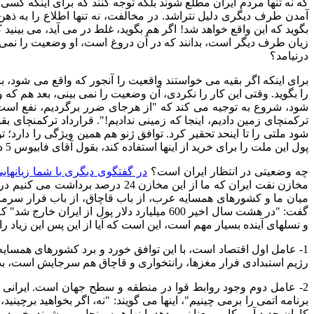
که نه تنها مردم ایران مطلع شوند بلکه توجه کنند که برای اینکه ک
آمدن طرف دیگری دلیل نتراشد
.
در مخالفت، نه تنها اطلاع را به ذهن
بگوید که این واقع خواهد شد
!
اگر هم بگوید، غلط در می آید، می بینی
زیان طرف دیگر است، بدانند که در آن دروغ است، او وضعیت را نمی 
درنیامد؟
برای اینکه اگر بقیه می خواستند واقعیت را آنجور که واقع می شود، ببی
را بگوید
.
وقتی این کار را نکردی، آن وضعیت را نمی بینی، بعد هم ک
شود، شروع به توجیه می کند که
"
از هرجای ضرر برگردیم، نفع است
ترکمنچای زمین دادیم، اینجا که زمینی ندادیم
!".
قرارداد ترکمنچای بق
شود ملتی را تا اینحد تحقیر کرد
.
توافق ژنو هم همین ویژگی را دارد؛ 
پول این ملت را برای خرید از اینها استفاده کند، بقول آقای فابیوس
5
د
چه وضعیتی در انتظار ایران است؟
در گفتگوی دیگری با شما زیانهای
مخازن نفت ایران که ما از این مخازن
24
درصد برداشت می کنیم در 
میان ما و کشورهای همسایه عرب، از باب قاچاق، از باب فرار سرمای
گفت
: "
در هشت سال اخیر
600
میلیارد دلار پول از ایران خارج شد
"
که
و نسلهای آینده بسیار مهم است، این است که آیا از این پس این زیاد را 
1-
عامل اول اقتصاد است، با این توافق خورد و برد کشورهای همسایه
رژیم استبدادی فرار مغزها، رانتخواری و قاچاق هم سرجایش است، ب
2-
عامل دوم وجود روابط قوا در منطقه و سطح جهان است
.
ایرانی
برنامه اتمی را برمی چینیم
"
، اینها می گویند
: "
نه، اگر بخواهید برچینید
کاران جدید آمریکایی معنا نمی دهد، اینها همه منحل می شوند، خورد و ب