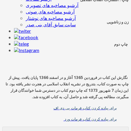
آرشیو مصاخبه های تصویری
آرشیو مصاخبه های صوتی
آرشیو مصاخبه های نوشتار
زن و زناشويى‏
سایت سابق آقای بنی صدر
چاپ دوم‏
نگارش اين كتاب در فروردين
1365
آغاز و در اسفند
1366
پايان يافت
.
پيش از
چاپ به صورت كتاب، بتدريج در نشريه انقلاب اسلامى در هجرت نشر يافته بود
.
تا
اين زمان
7
شهريور
1373
كه چاپ دوم كتاب در دسترس شما خوانندگان قرار
مى‏گيرند، مطالعه پى گرفته شد و حاصل آن، به كتاب افزوده شد
.
برای پیاده کردن کتاب فرمات پی دی اف
برای پیاده کردن کتاب فرمات ورد