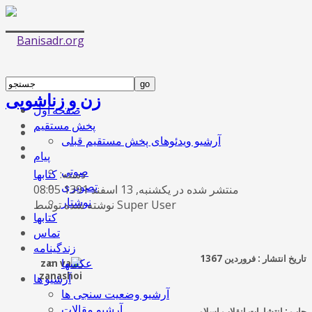
زن و زناشویی
صفحه اول
پخش مستقیم
آرشیو ویدئوهای پخش مستقیم قبلی
پیام
صوتی
دسته:
کتابها
تصویری
منتشر شده در یکشنبه, 13 اسفند 1391 08:05
نوشتار
نوشته شده توسط Super User
کتابها
تماس
زندگینامه
تاریخ انتشار
:
فروردین
1367
عکسها
آرشیو ها
آرشیو وضعیت سنجی ها
آرشیو مقالات
چاپ
:
انتشارات انقلاب اسلامی