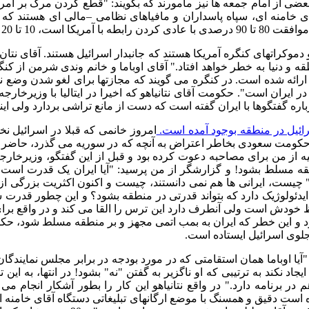
عضی از امام جمعه ها نیز مامورند که بگویند
: "
قطع کردن مرگ بر امریک
قای خامنه ای، سپاه پاسداران و مافیاهای نظامی –مالی ای هستند ک
 موافقت
80
تا
90
درصدی با عادی کردن رابطه با آمریکا است،
10
تا
20
موکراتهای کنگره آمریکا هستند که جانبدار اسرائیل هستند
.
آقای نتان
ه و دنیا به خطر خواهد افتاد
."
آقای اوباما و خانم وندی شرمن از ک
 ارائه شده است
.
در کنگره می گویند که مجازتها برای لغو شدن وضع نشده
در ایران است
".
حکومت آقای نتانیاهو که اخیرا در ایتالیا با وزیرخارج
درباره گفتگوها با ایران گفته است که دست از مانع تراشی بردارد ولی 
رائیل در منطقه بوجود آمده است
.
امروز خانمی که قبلا در اسرائیل ن
کومت سعودی بخاطر اعتراض به آنچه که در سوریه می گذرد، حاضر به
ربیه از من برای مصاحبه دعوت کرده بود و قبل از این گفتگو، وزیرخارج
طقه مسلط بشود
!
و گزارشگر از من پرسید
: "
آیا ایران یک قدرت است 
چیست، ایرانی ها هم نمی دانستند، چیست و اکنون اکثریت بزرگی از ای
ولوژیک دارد که بتواند قدرتی در منطقه بشود؟ و این چطور قدرت شد
، حفظ خودش است ولی آنطرف دارد این ترس را القا می کند و در واق
ارد و این خطر که ایران به بمب اتمی مجهز و بر منطقه مسلط شود، حکو
جلوی اسرائیل ایستاده است
.
:
آیا اوباما همان استقامتی که در مورد بودجه در برابر مجلس نمایندگا
د نکند به ترتیبی که او ناگزیر به گفتن
"
نه
"
بشود
!
در انتها، به این
 در برنامه دارد
."
در واقع نتانیاهو این کار را بطور آشکار انجام م
ه است دقیق و همسنگ با موضع ارگانهای تبلیغاتی دستگاه آقای خامنه ا