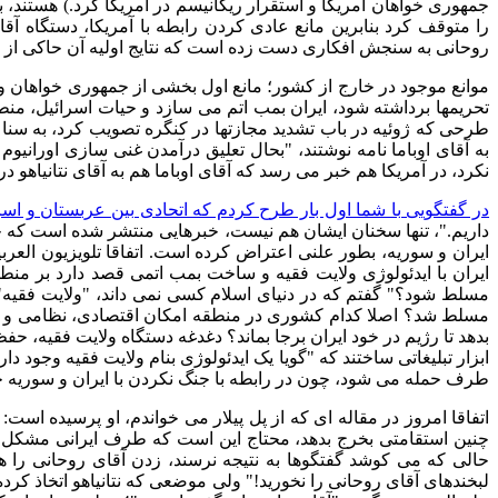
جمهوری خواهان امریکا و استقرار ریگانیسم در آمریکا کرد
.)
هستند، ب
را متوقف کرد بنابرین مانع عادی کردن رابطه با آمریکا، دستگاه آ
روحانی به سنجش افکاری دست زده است که نتایج اولیه آن حاکی از
موانع موجود در خارج از کشور؛ مانع اول بخشی از جمهوری خواهان و د
تحریمها برداشته شود، ایران بمب اتم می سازد و حیات اسرائیل، منطق
طرحی که ژوئیه در باب تشدید مجازتها در کنگره تصویب کرد، به سنا
به آقای اوباما نامه نوشتند،
"
بحال تعلیق درآمدن غنی سازی اورانیوم 
نکرد، در آمریکا هم خبر می رسد که آقای اوباما هم به آقای نتانیاهو 
در گفتگویی با شما اول بار طرح کردم که اتحادی بین عربستان و اس
داریم
."
، تنها سخنان ایشان هم نیست، خبرهایی منتشر شده است که ح
ایران و سوریه، بطور علنی اعتراض کرده است
.
اتفاقا تلویزیون الع
ایران با ایدئولوژی ولایت فقیه و ساخت بمب اتمی قصد دارد بر من
مسلط شود؟
"
گفتم که در دنیای اسلام کسی نمی داند،
"
ولایت فقیه
"
مسلط شد؟ اصلا کدام کشوری در منطقه امکان اقتصادی، نظامی و ایدئ
بدهد تا رژیم در خود ایران برجا بماند؟ دغدغه دستگاه ولایت فقیه
ابزار تبلیغاتی ساختند که
"
گویا یک ایدئولوژی بنام ولایت فقیه وجود د
طرف حمله می شود، چون در رابطه با جنگ نکردن با ایران و سوریه 
اتفاقا امروز در مقاله ای که از پل پیلار می خواندم، او پرسیده است
 "
چنین استقامتی بخرج بدهد، محتاج این است که طرف ایرانی مشکل ایجا
حالی که می کوشد گفتگوها به نتیجه نرسند، زدن آقای روحانی را هم
لبخندهای آقای روحانی را نخورید
!"
ولی موضعی که نتانیاهو اتخاذ کرد