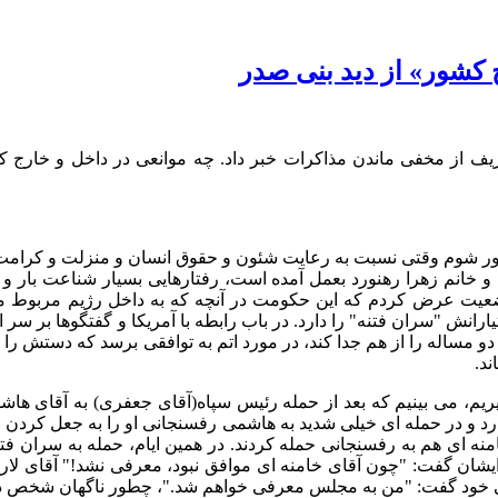
 کشور» از دید بنی صدر
 که آقای ظریف از مخفی ماندن مذاکرات خبر داد. چه موانعی در داخل و خارج
آور شوم وقتی نسبت به رعایت شئون و حقوق انسان و منزلت و کرامت
خانم زهرا رهنورد بعمل آمده است، رفتارهایی بسیار شناعت بار و گ
ل وضعیت عرض کردم که این حکومت در آنچه که به داخل رژیم مربوط
یارانش
"
سران فتنه
"
را دارد
.
در باب رابطه با آمریکا و گفتگوها بر سر
 دو مساله را از هم جدا کند، در مورد اتم به توافقی برسد که دستش را
ند
.
یم، می بینیم که بعد از حمله رئیس سپاه
(
آقای جعفری
)
به آقای هاش
رد و در حمله ای خیلی شدید به هاشمی رفسنجانی او را به جعل کردن 
امنه ای هم به رفسنجانی حمله کردند
.
در همین ایام، حمله به سران فتن
ایشان گفت
: "
چون آقای خامنه ای موافق نبود، معرفی نشد
!"
آقای لار
ی خود گفت
: "
من به مجلس معرفی خواهم شد
."
، چطور ناگهان شخص 