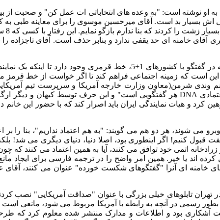
به او نوشته است
: "
به وعده های انتخاباتی ات عمل کن
"
و صحبت از بیم
 اش بسیار بد است
.
آقای میرحسین موسوی را برای معاینه طبی به کلینیک
 بسیار زشت را کردند که بنا ندارم بازگو نمایم
.
این رفتار با کسی که
8
سا
ی آقای خامنه ای حد یقفی ندارد و بنابر حذف است
.
آقای تاجزاده را 
که در گفتگو با کشورهای
1+5
، خط قرمزی وجود دارد تا اینکه یک نما
ین است که زمینه اجتماعی فراهم کند تا اگر خواست از خط قرمز مسا
نم وندی شرمن
(
معاون وزارت خارجه آمریکا و سرپرست تیم آمریکای
عتمادی
DNA
هر گفتگویی است
"
و این حرف توسط کیهان و دیگر ارگ
وهین کرد و هیات نمایندگی ایران باید اصرار کند که با حضور این خانم 
برو می شوند، هر دو هم می گویند
: "
به هم اعتماد نداریم
"
، بنا را بر 
فت قبول کنیم
!
اگر اینطوری بود، اصلا دنیا، دنیای دیگری می شد
!
بلک
زرادخانه اتمی خود توافق می کنند، آیا به همین اعتماد می کنند که چو
رده اند یا خیر
.
همین امر واضح را در ترجمه فارسی برای ایجاد مانع
ای خامنه ای آنرا
"
گفتگوهای شکست خورده
"
عنوان می کنند، آقای عل
ر تهران تابلوهای خیلی بزرگی با عنوان
"
صداقت آمریکایی
"
نصب کردند
ه بطور رسمی در آنچه به رابطه با آمریکا مربوط می شود، مانعی است
ت آشکاری بود و اطلاعات و مدارک منتشر شده معلوم کرد که طرحی 