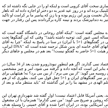
اری سخت آقای کروبی است و اینکه او را در جایی نگه داشته اند که
 برده اند و در روز عید غدیر به دو دختر او اجازه داده اند که ناهار
ل نخست وزیر این رژیم بوده و با زن که پیامبر ما بر کرامت او تاکید
نیز به دندانپزشک بردند و نیمه کاره برگرداندند پس این رفتار در جهت
ینده مجلس گفته است
: "
اینکه آقای روحانی در دانشگاه گفته است که
له اتمی عبور کند، توجیه داشته باشد
!"
وقتی که این گفتگوها تحت
ی در گفتگوهای
1+5
با ایران
)
در سنا در پاسخ به اینکه
"
چرا به آقای
انهای آقای خامنه ای بدین شکل ترجمه شده است که
"DNA
ایرانی،
در هیئت
1+5
حاضر به گفتگو نیست
!"
بعد هم در مجلس و جاهای دیگر
اعتماد نمی گذارند
.
اگر هم اینطور نبود
(
روبرو شدن بعد از
34
سال
)
در
ه بنابر این است که آنچه داده و گرفته می شود، امر و چیز مشخصی
ن روسیه می گوید
: "
از بین می برم
"
، از بین می برد؟ نه
!
هیئتهایی برای
 بر سر گفتگوهای ایران و
1+5
جعل قول می کنند، بطوری که از هم
م الهدی در مشهد بنا را بر این گذاشته که
"
باید منتظر ماند و بعد از
، یعنی آمریکا قابل اعتماد نیست
!
اول گفته شد شهردازی تهران این
 که روشن و صریح می گوید
: "
من نمی گذارم
!"
همزمان با آن مشغول
آمریکایی بوده، در ایران اجرا شده و آقای خمینی را وسیله هدف