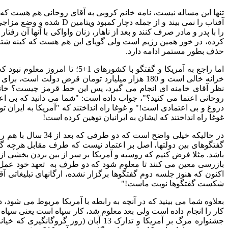
تنها این مساله نیست، نامه خانم کروبی به آقای روحانی هم هست که 
آفتاب را نمی بیند و از جمله دچار کمبود ویتامین
D
شده و وضع مزاجی
را با پدر و مادر صرف کنند و بعد از ناهار، زنان واواکی با آنها آن رفتار
کرده، در خور همین رژیم است ولی گویای این هم هست که کینه شتر
حذف بطور مستمر ادامه دارد
.
اما راجع به آمریکا و گفتگو با کشورهای
1+5
؛ تا امروز معلوم نبود 
خزانه خالی است و
180
هزار میلیارد تومان قرض دولت است، برای ا
نظر آقای خامنه ای انجام می گیرد، پس این خط قرمز چیست؟ خا
روحانی اعتما می کنید؟
"
، جواب داده است
: "
شما می دانید که بی ا
دروغ و بی اعتمادی است
!"
و غوغا راه انداختند که
"
آمریکا به ایران ت
غوغا راه انداختند که ایشان به ایرانیان توهین کرده است
!
در حالیکه خیلی واضح است که دو طرفی که بعد از
34
سال با هم رو
گفتگوهای بین دولتها، اصل بر اعتماد نیست که طرف مقابل هرچه گ
باشد
.
مثلا فرض کنیم که روسیه و آمریکا بر سر از بین بردن بخشی از 
بازرسی معین می کنند تا معلوم شود که دو طرف به تعهد خود عمل ک
اکنون که هنوز جلسه دوم گفتگوها برگزار نشده، ارگانهای تبلیغاتی آق
شکست گفتگوها نوبت ماست
!"
بعلاوه شما می بینید که در آنچه به رابطه با آمریکا مربوط می شود، د
کار را انجام داده است ولی بعد معلوم شد، کار سپاه است یعنی سپا
جشنواره مرگ بر آمریکا و تدارک
13
آبان
(
روز گروگانگیری که خیان