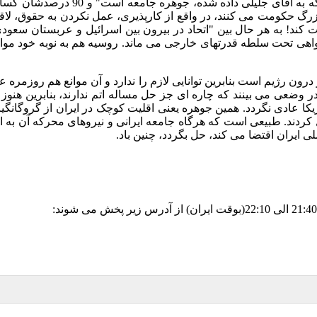
ه به آقای جلیلی داده شده، جوهره جامعه است
"
و
90
درصدشان کسانی 
زرگ حکومت می کنند، در واقع از کارپذیری، عمل نکردن به حقوق، لاق
ت کند
!
به هر حال بین
"
اتحاد در بیرون بین اسرائیل و عربستان سعود
نخواهی تحت سلطه قدرتهای خارجی می ماند
.
روسیه هم به نوبه خود موا
رژیم است بنابرین توانایی لازم را ندارد و آن موانع هم روزمره عمل
ا در وضعی می بینند که چاره ای جز حل مساله اتم ندارند، بنابرین هن
کا عادی نگردد
.
همین جوهره یعنی اقلیت کوچک در ایران از گروگانگ
 کردند
.
طبیعی است که هرگاه جامعه ایرانی و نیروهای محرکه آن به اس
 ایران اقتضا می کند، حل بگردد، چنین باد
.
21:40
الی
22:10(
بوقت ایران
)
از آدرس زیر پخش می شوند
: