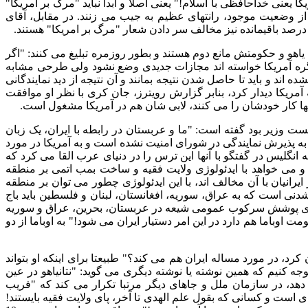
ا یعنی خداحافظی با اسلام
!"
یعنی اصلا و ابدا نباید
"
مرگ بر آمریکا
"
ه از وضعیت موجود، رانتهای عظیم به جیب می زنند
.
در مقابل، آقای
درصد باقیمانده نیز مخالف سر دادن شعار
"
مرگ بر امریکا
"
هستند
.
 یاهو و حکومتش مانع دوم هستند و بطور روزمره تبلیغ می کنند
: "
اگر
نگره آمریکا خواسته اند مجازات جدیدی وضع نشود ولی طرحی مشابه
 اند و باید تا حاصل شدن نتیجه بمانند و آن نتیجه از دید نمایندگانی
ه آمریکا دیدار کرد، بنابر گزارش رویترز، جان کری با نظر او موافقت
اینها کار خودشان را می کنند، لابی شان هم در آمریکا مشغول است
.
خست وزیر بود گفته است
: "
ما و عربستان در رابطه با ایران، یک زبان
 پذیرش نمایندگی در شورای امنیت نشده است و به آمریکا در مورد
ه انگلیس در گفتگو با آنها این ترس را در دنیای عرب القا می کرد که
و می خواهد با ایدئولوژی ولایت فقیه و ساخت بمب اتمی بر منطقه
رانیان با آن مخالف اند، با این ایدئولوژی چطور می توان بر منطقه
نی است که به عراق، سوریه، افغانستان، لبنان و فلسطین باید باج
ع برای پوشش سرکوب عمومی شیعه در عربستان، بحرین، عراق و سوریه
مت اوباما هم دارد در این امر دستیار ایران می شود
!"
به اوباما از دو
ن کرد، در مورد مساله ایران هم می کند؟
"
طبیعتا برای اینکه او بتواند
 توجه کنیم که همین نوشته یا نوشته دیگری می گوید
: "
نتانیاهو در عین
ی دهد، در سازمان ملل و جاهای دیگر مرتبا تکرار می کند که
"
فریب
ی است و کسانی که بقول علم الهدی تا آخر، پای ولایت فقیه بایستند
!