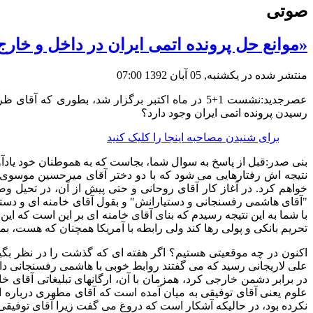
صوتی
«موانع حل پرونده اتمی ایران در داخل و خارج
منتشر شده در یکشنبه, 05 آبان 1392 07:00
عصرجدید:نشست 1+5 در ماه اکتبر برگزار شد، بطوری
رسیدن پرونده اتمی ایران وجود دارد؟
برای شنیدن مصاحبه اینجا را کلیک کنید
بنی صدر
:
قبل از پاسخ به سوال شما، بجاست که به هموطنان خود یاد
نتیجه اش رفتارهایی می شود که با دو دختر آقای میرحسین موسوی و 
خواهم کرد
.
در آغاز کار آقای روحانی و حتی پیش از آن، در تحی
"
آقای هاشمی رفسنجانی و دستیارانش
"
و بقول آقای خامنه ای و دست
با شما به این نتیجه رسیدم که بنای آقای خامنه ای بر این است که این
تحریم بانکی و پولی رها کند ولی رابطه با آمریکا همچنان که هست، بما
اکنون در چه موقعیتی هستیم؟ اگر هفته ای که گذشت را در نظر بگیر
علی لاریجانی رسید که می گفتند روابط خوبی با هاشمی رفسنجانی دا
در برابر دشمن خارجی کرد، همزمان با آن، ارگانهای تبلیغاتی آقای خ
علوم یعنی آقای توفیقی به میان آمده است که آقای مطهری درباره 
نکرده بود، در حالیکه آشکار است که دروغ می گفت زیرا آقای توفیق