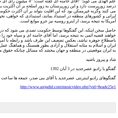
علم الهدی می گوید
: "
آقای خامنه ای گفته است
: "4
میلیون رای ای ک
درصد زورپرست دارد و این زورپرستان به زور اسلحه بر آن اکثریت ب
می کنند وگرنه غیرممکن بود که این اقلیت بتواند بر آن اکثرت حکوم
ایرانی و کشورهای منطقه در استبداد بمانند، استبدادی که خواهی، 
آمریکا به نتیجه برسد، از اینرو روسیه نیز جزو موانع است
.
حاصل سخن اینکه، این گفتگوها توسط حکومت تصدی می شود که در درون 
خواهند قضیه اتمی به نتیجه برسد، اما آقای خامنه ای و سپاه خود ر
باصطلاح جوهره نباشد، بعکس تضعیف این طرف باشد و رابطه با آمری
ایران و اسلام به مثابه استقلال و آزادی بطور همسنگ و هماهنگ عمل
به ایران موقعیتی در منطقه و جهان ببخشد که مسائل چنانکه حقوق ملی
شاد و پیروز باشید
گفتگو با رادیو عصرجدید در
3
آبان
1392
گفتگوهای رادیو اینترنتی عصرجدید با آقای بنی صدر، جمعه ها ساعت
http://www.asrjadid.com/musicvideo.php?vid=8eade25e1