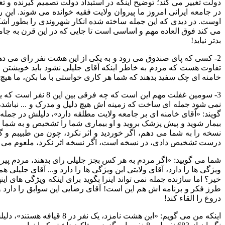
دولت تغییر می کند؛ توضیح اینکه در استبداد دولت تصمیم گیرنده و ت
در جامعه ایرانی امروز ما پیروان ولایت فقیه خوانده می شوند
.
این ر
اوست
.
در دیدی که این جمله ساخته شده انکار شهروندی را بطور آش
می کند فوق العاده مهم و اساسی است تا جایی که در این قرن به جامع
بدتر نیاید
!
2-
کسی که پای صندوق می رود و به یکی از این هشت نفر رای می دهد،
تفاوت هست که مردم به خاطر اینکه آقای جلیلی نشود باید خویشتن ر
خامنه ای چک سفید بدهند که شما هر کاری خواستی با ما بکن، ما هی
3-
سومین غفلت مهم این است که چه فرقی بین این
8
نفر است که ی
نمی شود جمله ای ساخت که زمینه اش هیچ دلیل و مدرک و
...
نباشد،
گویند
: «
آقای خامنه ای بر جامعه ولایت مطلقه دارد
»
، دلیلش در جمله
بیمار شوید و پیش پزشک بروید و او بیماری شما را تشخیص و به شم
نسخه را به شما می دهم، اگر خوردید و اثر نکرد، چون من طبیبم و گ
درست تشخیص دادی، در نسخه است، اگر نسخه اثر نکرد، ملعوم می
شما می گویید
: «
اگر مردم به هر کس بجز جلیلی رای بدهند، مردم پیر
ویژگی ها را دارد، آقای ولایتی این ویژگی ها را دارد و
...
آقای جلیلی هم 
خیر؟ اما سازنده جمله نمی تواند اینرا بگوید برای اینکه ویژگی های
طرز فکر و برنامه اش هم این است
!
آقای رضایی این سوابق را دارد 
دروغ را القاء کند
!
اینکه من می گویم
: «
این هشت نامزد، یک نفر در
8
قیافه هستند
»
، دلی