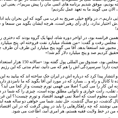
فته بودیم، موفق شدیم برنامه های اتمی مان را پیش ببریم
!»
، یعنی این
، الان می گویند ما به تعهد عمل نکردیم
!
یی داریم
.»
، در واقع خیلی صریح به غرب می گوید که این بحران باید ادا
 اختیار ندارد، رأی رأی رهبر است، هرچه ایشان بگوید من سمعا و ط
!
 فرانسه بود، در اواخر دوره شاه، اینها یک گروه بودند که دختری را ا
، به مجلس رفت و گفت
: «
من هشتاد میلیارد نفت فروخته ام، پنج میلیارد 
 مجبور شد استعفا بدهد
.
آقا می گوید پنج میلیارد این طرف آن طرف چ
حقیق کردیم صد و پنج میلیارد دلار گم شد
!»
جلس بود، صندوق بین المللی پول گفته بود
: «
سالانه
150
هزار استعداد
یت دارد
!
سرسپردگی اش را هم که می دانید، تمام مدتی که این رژیم ب
 او انتشار پیدا کرد که درباره اش در ایران جک ساخته اند که بیایید به 
 تا کانال و راه و
...
بسازد که در مورد این آقا بگوید که ما نامزدی داری
نه این کار را می کنی؟ اصلا می فهمی تورم چیست و از کجا می آید؟ چ
، تقلب، رانت خواری و ناتوانی مطلق بوده است، چیزی را که شما در د
ر است معلوم است که اصلا نمی فهمید اقتصاد و تورم چیست
!
؟ این غر
ک سال گذشت، دو سال گذشت، حل نشد
.
شما می خواهی دو ساله همه اینه
می نوشتند که چه راهکارهایی را باید در پیش گرفت که در این اقتصاد 
ه من در خط ولایت فقیه هستم، هر امری آمد، اطاعت می شود
.