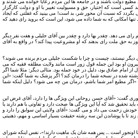
د مطیع دولت باشند و در جامعه ها این مردم رعایا خوانده می شدند و
ند کسی است که اختیار، حق و مسیولیت تغییر با او و دولت کارگزار
سی بگردد که نسبت آن محور شر، بد است
!
می بینید که غفلتی که ایجاد
نها امکانی که به شما داده می شود، این است که بروید رای دهید که
م رای می دهد
.
چقدر بها دارد و چقدر بین آقای جلیلی و هفت نفر دیگر
 به حق ملت رای بدهند که او مشروعیت پیدا کند؟ در واقع به آقای
 دیگر نیستند، چیست و چرا با شکست جلیلی مردم برنده می شوند؟
یرون او بود این جمله قول زور است مانند ولایت مطلقه فقیه که می
ل از امام صادق بود، دلیل در خود جمله بود
.
مثالی دیگر
:
مثلا شما اگر
وشته شده در نسخه شما را درمان کند؟ اگر پزشک به شما گفت
: «
این
: 
اگر مطیع امر شما باشم، درمان من چه می شود؟ دلیل اینکه شما
جوری گفت
: «
آقای حسن روحانی این ویژگی ها را دارد، آقای غرض این
باید تحقیق شد که آیا این ویژگی ها صحت دارد و تفاوتی با هم دارند یا
 و به خودش زحمت می داد و می گفت
: «
آقای ولایتی این سوابق را دارد و
د تا با پوشاندن این سه رشته حقیقت بسیار اساسی و مهم، ذهنیتی
قا اونجور است
...
پس همه شان یک ماهیت دارند
!»
، نفس اینکه شورای