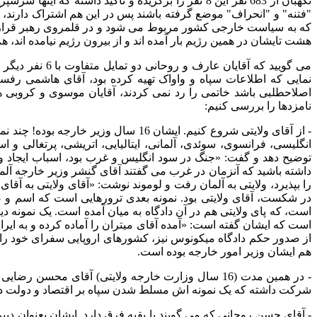
نگهبان از
683
نفر این
8
نفر را برگزیده و تاکید داشته که اینها سرسپر
"
فتنه
"
و
"
انحراف
"
موضع گرفته باشند پس در این هم اشتراک دارند، 
که به سیاست خارجی کشور مربوط می شود و در قلمروی رهبر قرار می
هشت تایشان در همین رژیم بار آمده اند و از بیرون رژیم نیامده اند، ه
می گویید که آقایان عارف و روحانی دو تمایل متفاوت با
6
نفر دیگر 
نمایی که اطلاعات سپاه و واواک تهیه کرده بود، آقای هاشمی رف
اصلاحطلبی باشد خاتمی را رد نمی کردند، آقایان موسوی و کروبی 
نامزدها را بررسی کنیم
:
-
از آقای ولایتی شروع کنیم
.
ایشان
16
سال وزیر خارجه بوده
!
چند نم
انگلیسی، فرانسوی، سوئدی، آلمانی، ایتالیایی، اتریشی، پرتغالی و اس
توضیح دهد و گفت
: «
جنگ در سود انگلیس و غرب بود، اسباب ایجاد و
داشته باشید که آنزمان در غرب می گفتند آقای گنشر وزیر خارجه آلما
را بپذیرد، ولایتی به آلمان رفت و لوموند نوشت
: «
آقای ولایتی به آقا
در شکست، آقای ولایتی بود
.
نمونه بعدی ترورهایی است که اسم و
است، که پای ولایتی هم در آن دادگاه به میان آمده است
.
یک نمونه د
است که ایشان گفته است
: «
آمده آقای میتران را آماده کرده و به 
از صدور حکم دادگاه میکونوس نیز، کشورهای اروپایی سفرای خود را از
هم ایشان وزیر امور خارجه بوده است
.
-
در همین مدت
(16
سال وزارت خارجه ولایتی
)
آقای محسن رضایی هم
شرکت داشته که یک نمونه اش مسلط شدن سپاه بر اقتصاد و دولت د
-
آقای حسن روحانی که می گویند با بقیه فرق دارد
.
ایشان بعنوان دبی