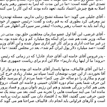
تصدی اش گفته است
: «
ما در این مدت که اینرا به دستور رهبر پذیر
اصلا به هیچ چیزش اعتماد نکنید، تعهد داده بودند که این کار را می کنند
-
آقای جلیلی می گوید
: «
ما مسئله تشنج زدایی نداریم، مسئله تهدیدزدا
نیز معرفی کرد بطوری که به قم رفت و گفت
: «
رئیس جمهور از خودش
زیاد آمد باید به حساب رهبر ریخت
!»
اینقدر سر سپردگی اظهار می کند
-
آقای غرضی، این آقا اول عضو سازمان مجاهدین خلق بود، مدتی در همین
ساله، وزیر نفت هم شد، برای اینکه پنج میلیارد کم و زیاد شده بود
در غیر ساعت اداری و برای کار غیر اداری سوار شده و این آقای وزیر
گفت
: «
صد میلیارد دلار پول ایران گم شد
»
، بعد در مجلس گفتند
: «
ما ت
-
پدرعروس آقای خامنه ای، آقای حداد عادل
!
که در زمانی که رئیس م
«
بروند
!
ما از اینها زیاد داریم
!»
حالا این آدم برای ریاست جمهوری صلاح
-
اما این آقای قالیباف، مدتها پاسدار آقای خامنه ای بوده و دو نوار از
آقا نخوردند، از این چوب نوشجان کنند
!
سپاه نیز مقدار زیادی خرج کرده
تورم و بیکاری را دو ساله حل می کنم
!»
شما مردم از او بپرسید چگو
این حرف شما یعنی تمام دوره آقایان خمینی و خامنه ای فساد، دروغ
یعنی هم کذاب بزرگی هستید و هم این رژیم ناتوان پرور و فساد پرو
مانده اند
!
می آیند سیاست هایی را تجربه می کنند، بعد می بینند ی
چنین حرفی نمی گفتید، اقلا به
2
اقتصاد دان می گفتید برایت برنامه 
است و کارهای فراوانی باید انجام داد
.
قالیباف صراحتا هم می گوید ک