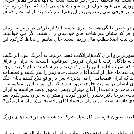
 است که ضابطه دیگری نیز داشته است که آنها باید در مقابل جریان
هوری نمی شود حرف نزنید
!»
و مشاهده می کنید که اینها درباره آنچه
یز حرفی نمی زنند، پس در این هم اشتراک دارند
.
از این نظر که هر
 در حصر خانگی هستند، تبری جسته اند
!
از طرفی در راس سازمان
و هر کدامشان هم شاخه های خودشان را داشتند، اگر می خواستند
 این تیپ اصلاحطلب مال رژیم است
.
حال بباییم از لحاظ کارکرد این
ورپرایز و ایران گیت
(
ایرانگیت فقط مربوط به آمریکا نبود، ایرانگیت
 به دادگاه رفت تا درباره فروش غیرقانونی اسلحه به ایران و عراق
 که اسباب ادامه اش را تدارک دیدند و در شکست تمام کردند
.
توجه
د
.
سه ماه قبل از اینکه آقای خمینی جام زهر را سر بکشد و قطعنامه
د که ایران قطعنامه را می پذیرد
!»
پس در واقع بلاغ کننده پایان جنگ
ی ایشان بر وزارت خارجه ترور شدند که یک نمونه اش
"
میکونوس
"
، ماجرای دعوت از آقای میتران رییس جمهور وقت فرانسه به ایران
ست
»
، درجا دکتر بختیار را ترور کردند و میتران به ایران سفر نکرد
.
بعد
صدی داشته است، در دوران پرفساد آقای رفسنجانی
(
دوران سازندگی
!)
مید، بعنوان فرمانده کل سپاه شرکت داشته، هم در فسادهای بزرگ
ای جلیلی درباره توقف غنی سازی و اجرای قرارداد الحاقی در دوران