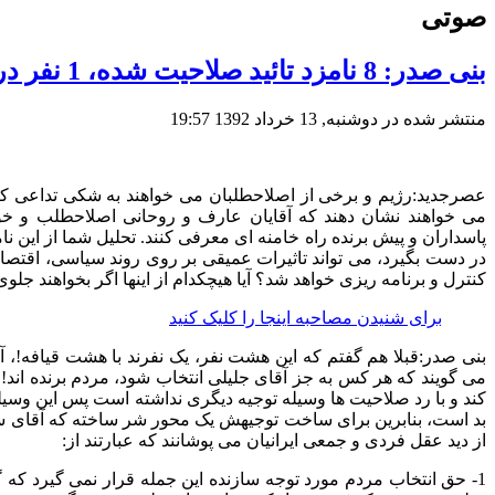
صوتی
بنی صدر: 8 نامزد تائید صلاحیت شده، 1 نفر در 8 چهره هستند!
منتشر شده در دوشنبه, 13 خرداد 1392 19:57
عصرجدید
:
رژیم و برخی از اصلاحطلبان می خواهند به شکی تداعی کن
می خواهند نشان دهند که آقایان عارف و روحانی اصلاحطلب و خواه
پاسداران و پیش برنده راه خامنه ای معرفی کنند
.
تحلیل شما از این 
در دست بگیرد، می تواند تاثیرات عمیقی بر روی روند سیاسی، اقتصاد
کنترل و برنامه ریزی خواهد شد؟ آیا هیچکدام از اینها اگر بخواهند جلو
برای شنیدن مصاحبه اینجا را کلیک کنید
بنی صدر
:
قبلا هم گفتم که این هشت نفر، یک نفرند با هشت قیافه
!
، 
می گویند که هر کس به جز آقای جلیلی انتخاب شود، مردم برنده اند
!
کند و با رد صلاحیت ها وسیله توجیه دیگری نداشته است پس این وس
بد است، بنابرین برای ساخت توجیهش یک محور شر ساخته که آقای سعید ج
از دید عقل فردی و جمعی ایرانیان می پوشانند که عبارتند از
:
1-
حق انتخاب مردم مورد توجه سازنده این جمله قرار نمی گیرد که