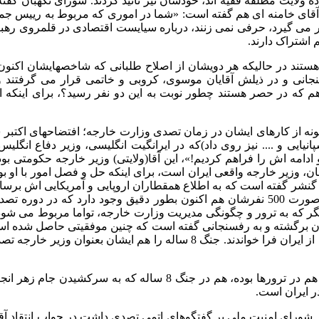
ده ولایت مطلقه فقیه اند، خودشان نیز تائید کردند
.
شورای نگهبان گفته
آقای خامنه ای هم گفته است
: «
شما در اموری که مربوط به رییس جم
 گیرد، حرفی نمی زنند، درباره سیایست اقتصادی در قلمروی رهبر ن
م اشتراک دارند
.
هستند در حالیکه هر دویشان از اصلاح طلبانی که شاخصهایشان اکنون
سنجانی و در ذیلش آقایان موسوی، کروبی و خاتمی قرار می گرفتند 
هم که در حصر هستند چطور نوبت به این دو نفر رسید؟، برای اینکه
ونه از کارهای ایشان در زمان تصدی وزارت خارجه؛ افتضاحهای اکتبر س
پانیایی و
....
نیز روی داد
)
که در ایرانگیت انگلیسی، وزیر دفاع انگلیس
 ادامه اش را فراهم کردیم
!»
، این آقا
(
ولایتی
)
وزیر خارجه حکومتی بود
ن، وزیر خارجه واقعی ایران است، برای اینکه حل و فصل امور با او بو
ی گنشر گفته است که به اطلاع همقطاران اروپایی و آمریکایی اش برسان
 صورت
500
نفرشان هم اکنون بطور دقیق وجود دارد که در دوره تصد
یگر که به ترور و چگونگی مدیریت وزارت خارجه، تواما مربوط می شود
ایران برگشته و به رفسنجانی گفته است که چنین موفقیتی حاصل شده ا
 ایران فرا خواندند
.
جنگ
8
ساله را هم ایشان بعنوان وزیر خارجه ت
 در ترورها بوده، هم در جنگ
8
ساله که به سرکشیدن جام زهر انجا
ر ایران است
.
ر شورای امنیت ملی بر گفتگوهای اتمی تصدی داشت در جواب انتقاد آق