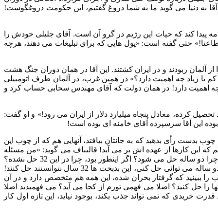
 آقا به دنیا می گوید ما به شما دروغ گفتیم، این حکومت دروغگوست
!
مه پیدا کند که حیات این رژیم در گرو آن است
.
آقای جلیلی خودش را
اعتا
!»
حتی گفته است
: «
پول هایی که برای تبلیغات می دهند، هرچه
ز آلمان ربودند و در ایران کشتند
.
این آقا در همان دوران جنگ هشت
کم یا زیاد چه اهمیت دارد؟
»
در همین غرب، در آلمان طرف اتومبیلی
ه اهمیت دارد
!
در همان دولت که آقای مهندس سحابی حساب کرد و
 تحصیل کرده، معادل پنجاه میلیارد دلار از ایران می رود
!»
و او گفت
:
وده این آقا سرسپرده آقای خامنه ای بوده است
!
این چوب بدست رأی بدهید که به جانتان بیافتد، آنهایی هم که از چوب این
م که این کارها از عهده اش بر می آید
!
قالیباف می گوید
: «
من مسئله
را دو ساله حل می شود؟ اگر اینطور بود، چرا در این
32
حل نشده؟
و ساله می توانی حل کنی، این بدبخت ها
32
سال نتوانستند حل کنند
!
ب را ببینید که گرفتار بحران شده، این همه هم متخصص دارد و در آن
ا را حل کنید؟ اصلا می فهمی تورم از کجا می آید؟ می فهمیدید اصلا
قدرت خریدی که نمی تواند جذب بکند، بوجود نیاید، این تازه اول کار