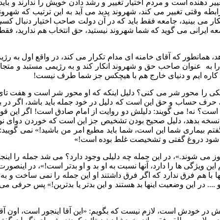
غییر دهنده است و مردم
اختیار تغییر و رشد دادن خویش را ندارند و بای
ابطه وقتی تغییر می کند، شهروند پدید می آید به این ترتیب که شهرو
کار می بینید، جامعه فقط باید که در آن دولت صاحب اختیار دنبال ک
ه ایرانی می گوید که شما شهروند نیستید، حق انتخاب هم ندارید، فقط ت
 همانطور که آقای خامنه ای مدام تکرار می کند، در واقع اول به رژی
ا به
عنوان صاحب حق و شهروند انکار کند و به رژیمی مستبد و متجاوز
چ کاره ایم و دنیای خارج هم با هیچکس جز شما طرف نیست
!
کی را محور شر می کنی؟ دلیل اینکه که او محور شر است و هفت تای
 حرف حساب و حق این است که دلیل در خود جمله باید باشد،
اگر در ب
 است؟ نه
!
می گویند
:
دلیلش دو روایت از امام صادق است
!
اگر این قو
ا نسخه بدهد، دلیل صحیح بودن تشخیص جز این است که خوردن دوای ن
فتم بیماری شما این است، شما باید مطیع امر من باشید
!»
نمی گویید
«
 شود دروغ گفتی و تشخیصت غلط بوده است
!»
وز می شوند
.»
، در این جمله چه دلیلی وجود دارد؟ می شد جمله را این
این ویژگی ها را دارد، آنها نسبت به او بد و او بدتر است
!»
، در اینصورت 
 اینها با هم فرق ندارد که اگر فرق داشتند او این جمله را نمی ساخت
و
....
در این وضعیت اینها بد هستند و این بدتر یا بدترین
!»
پس حرفی می زن
لش در خودش است، لازم نیست که بگویم
: «
این آقا اینجور است، اون آ