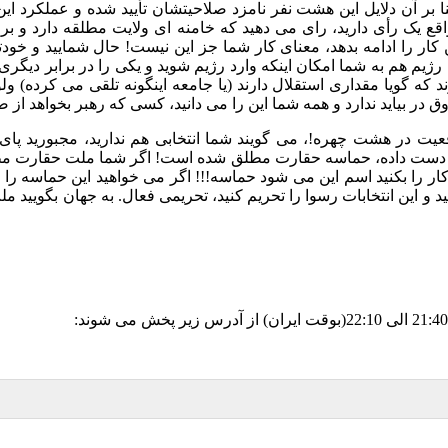
نا بر آن دلایل این هشت نفر نامزد صلاحیتشان تأیید شده و عملکر
 واقع یک رأی دارید، رای می دهید که خامنه ای ولایت مطلقه دارد 
کار را ادامه بدهد، معنای کار شما جز این نیست
!
حال شمایید و خودت
 رژیم هم به شما امکان اینکه وارد رژیم شوید و یکی را در برابر دیگر
د که گویا مقداری استقلال دارند
(
یا جامعه اینگونه تلقی می کرده
)
ولو
ق در بیاید ندارد و همه شما این را می دانید، کسی که رهبر بخواهد از 
قعیت در هشت چهره
!
، می گویند شما انتخابی هم ندارید، مجبورید پای
 از دست داده، حماسه حقارت مطلق شده است
!
اگر شما ملت حقارت مطل
کار را بکنید اسم این می شود حماسه
!!!
اگر می خواهید این حماسه را 
و این انتخابات رسوا را تحریم کنید، تحریمی فعال
.
به جهان بگویید م
21:40
الی
22:10(
بوقت ایران
)
از آدرس زیر پخش می شوند
: