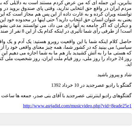
بنابرین، این جمله ای که من عرض کردم مستند است به دلایلی که ب
مردم ایران در واقع حق انتخابی ندارید، وقتی پای صندوق بروید در
توانسته ویران کرده و به غارت داده از این پس هم مجاز است که این 
یعنی به عنوان انسان حق انتخاب دارید؟ حتی اینها در محدوده خود این
و دیگران که اگر جامعه به آنها رای می داد، می توانستند مدعی بشون
است
!
از طرفی رأی شما تأثیری در اینکه کدام یک از این
8
نفر از صندو
حاصل کلام اینکه شما با این واقعیت روبرو هستید
:
یک آدم و یک وا
سیاسی
!
می بینید که در کشور شما، همه چیز معنای واقعی خود را
که هستی ما را به آتش کشیدید باز هم ما به شما اجازه می دهیم این 
روز
24
خرداد را روز ملی، روز قیام ملت ایران، روز شخصیت ملی کنید 
اید
.
شاد و پیروز باشید
گفتگو با رادیو عصرجدید در
10
خرداد
1392
گفتگوهای رادیو اینترنتی عصرجدید با آقای بنی صدر، جمعه ها ساعت
http://www.asrjadid.com/musicvideo.php?vid=8eade25e1