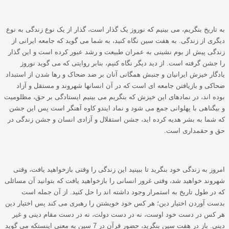
به تاریخ بنگریم، می بینیم که نوروز یک گذار است، گذار از یک نوع زندگی به نوع
دیگری از زندگی. به هفت سین نگاه کنید، به شما می گوید که جامعه ایرانی از
زندگی پیش از بوم نشینی به عمران طبیعت و رشد عبور کرده است و این گذار
را جشن گرفته است. از دید دیگر نگاه کنیم، بنابر روایتی که می گوید نوروز
یادگار خیزش ایرانیان و جنبش همگانی آنان بر ضد ضحاک و رها شدن از استبداد
ضحاکی و بازیافتن جامعه ای است که در آن انسانها شهروند و مستقل و آزاد
بوده اند، در نمادهای این خیزش که بنگریم می بینیم ایستادگی بر حق، مظلومیت
و بیگناهی با پهلوانی جمع می شود و نماد ایندو کاوه آهنگر است پس این جشن
که شما به بشر هدیه کرده اید، جشن استقلال و آزادی انسان و جشن زندگی در
حق و حقمداری است.
امروز به زندگی خود بنگرید تا ببینید این زندگی را وقتی بازخواهید یافت، وقتی
شهروند خواهید شد، وقتی غرور انسانی را بازخواهید یافت که بتوانید آن مسائلی
که در طول تاریخ به استمرار وجود داشته اند را حل کنید. از آن جمله است
بدست آوردن اختیار دین؛ هر کس خود خویشتن را رهبری می کند پس اختیار دین
هر کس در دست خود اوست، نه در دست دولت، نه در دست مقام دینی و غیر
دینی. باز در هفت سین بنگرید، حضور قرآن در 7 سین به معنی اینستکه می گوید