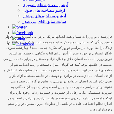
آرشیو مصاخبه های تصویری
آرشیو مصاخبه های صوتی
آرشیو مصاخبه های نوشتار
سایت سابق آقای بنی صدر
فرارسیدن نوروز را به شما و همه انسانها تبریک عرض می کنم، به شما بخاطر
جشن زندگی که به بشریت هدیه کرده اید و به همه انسانها که می خواهند حق
زندگی را بجا آورند. در مراسم نوروز که بنگرید چه می بینید؟ چهارشنبه سوری
یادگار ایستادن بر حق و عبور از آتش برای اثبات بیگناهی و حقمداری است.
نوروز روزی است که انسان خلاق و فعال، آزاد و مستقل در برابر هفت سین می
نشیند، در علامتها توجه کنید هم گویای عمران طبیعت و رشد انسانند هم از
نمادهای قدرت در این سفره هیچ نیست، هرچه هست نماد صلح، نماد استقلال و
آزادی انسان، نماد زیست در برادری و دوستی در جامعه مستقل، آزاد، باز و
تحول پذیر است. اعضای خانواده در دوستی و عشق بر گرد این سفره می
نشینند و در سراسر کشور همه جا چنین است، یعنی یک وجدان همگانی به
ضرورت همبستگی ملی، رهایی از خشونت و خشونت زدائی وجود دارد برای
اینکه جامعه هر اندازه از درون همبسته تر باشد، برابرتر و برادرتر است و هر
اندازه نظام اجتماعی عادلانه تر باشد، از خطرهای بیرون مصون تر و از ستم
زورمداران رهاتر.