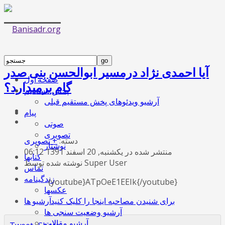
آیا احمدی نژاد درمسیر ابوالحسن بنی صدر
صفحه اول
گام برمیدارد؟
پخش مستقیم
آرشیو ویدئوهای پخش مستقیم قبلی
پیام
صوتی
تصویری
دسته:
+ تصویری
نوشتار
منتشر شده در یکشنبه, 20 اسفند 1391 06:12
کتابها
نوشته شده توسط Super User
تماس
زندگینامه
{youtube}ATpOeE1EEIk{/youtube}
عکسها
برای شنیدن مصاحبه اینجا را کلیک کنید
آرشیو ها
آرشیو وضعیت سنجی ها
آرشیو مقالات