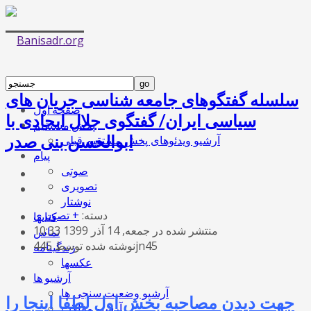
سلسله گفتگوهای جامعه شناسی جریان های
صفحه اول
سیاسی ایران/ گفتگوی جلال ایجادی با
پخش مستقیم
ابوالحسن بنی صدر
آرشیو ویدئوهای پخش مستقیم قبلی
پیام
صوتی
تصویری
نوشتار
دسته:
+ تصویری
کتابها
منتشر شده در جمعه, 14 آذر 1399 10:33
تماس
نوشته شده توسط 445jn45
زندگینامه
عکسها
آرشیو ها
آرشیو وضعیت سنجی ها
جهت دیدن مصاحبه بخش اول لطفا اینجا را
آرشیو مقالات