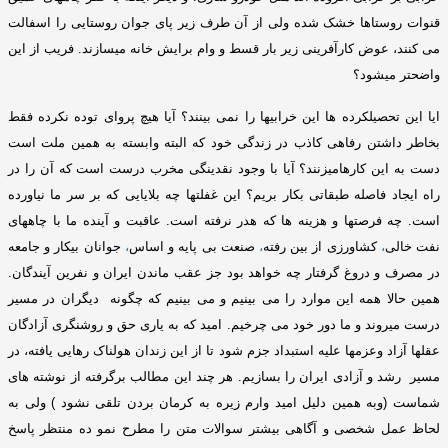
قنوات روستاها خشک شده ولی از آن طرف زیر پای جوان روستایی را اسفالت
می کنند، عوض کارآفرینی زیر بار قسط و وام برایش خانه میسازند
.
فریب از این
واضحتر میشود؟
ایا این تحصیلکرده ها این خرابیها را نمی بینند؟ آیا هیچ پروای توده نکرده فقط
بخاطر داشتن رفاهی کاذب در زندگی خود که البته وابسته به همین ملت است
دست به این کارهامیزنند؟ آیا با وجود نقدینگی مخرب درست است که آن را در
راه ایجاد فاصله طبقاتی بکار بریم؟ این غفلتها چه بلایایی که بر سر ما نیاورده
است
.
چه فرصتها و هزینه ها که هدر نرفته است
.
عاقبت و آینده ما با چاههای
نفت خالی
،
کشاورزی از بین رفته
،
صنعت بی پایه و اساس
،
جوانان بیکار و جامعه
در مصرف و دروغ گرفتار چه خواهد بود جز عقب ماندن ایران و نفرین آیندگان
.
همین حالا همه این موارد را می بینیم و می بینیم که چگونه دیگران در مسیر
درست میروند و ما دور خود می چرخیم
.
امید که به یاری حق و روشنگری آزادگان
عقلها آزاد وعزمها علیه استبداد جزم شود تا از این زندان هولناک رهایی یافته، در
مسیر رشد و آزادی ایران را بسازیم
.
هر چند این مطالب برگرفته از نوشته های
شماست
(
وبه همین دلیل امید وارم زیره به کرمان بردن تلقی نشود
)
ولی به
لحاظ عمل شخصی و آگاهی بیشتر سوالات متن را مطرح نمو ده منتظر پاسخ