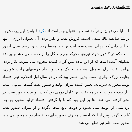
❊
پاسخهای چند پرسش
:
1 –
آیا می توان از درآمد نفت، به عنوان وام استفاده
کرد
؟ پاسخ این پرسش بنا
بر
11
ضابطه بالا، منفی است
.
فروش نفت و بکار بردن آن بعنوان انرژی – تنها
به این دلیل که ارزان است – جنایت بر ضد محیط زیست و برضد نسل امروز
است که در کشور خود، نیروی محرکه و زمینه کار را از دست می دهد و بر ضد
نسلهای آینده است که از این ماده بس گران قیمت محروم می شوند
.
بکار بردن
درآمد نفت برای تحمیل استبداد به یک ملت و ایجاد فرصتهای رانت خواری،
جنایت بزرگ دیگری است
.
بدین خاطر بود که در دو سال اول انقلاب، نیاز اقتصاد
تولید محور به سرمایه، تعیین کننده میزان تولید و صدور نفت گشت
.
بدیهی است
نیاز بودجه دولت به درآمد نفت نیز عامل دومی بود که در تولید و صدور نفت، در
نظر گرفته می شد
.
بنا بر این بود که با پا گرفتن اقتصاد تولید محور، بودجه،
برداشتی از تولید ملی بشود و دولت تابع ملت بگردد و از میزان صدور نفت
کاسته گردد
.
پس از آنکه اقتصاد مصرف محور جای به اقتصاد تولید محور می داد،
صدور نفت خام نیز قطع می شد
.