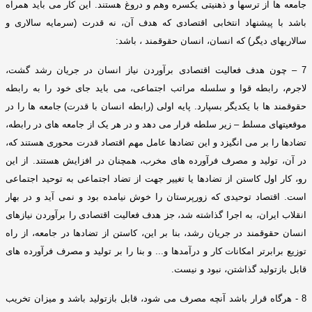
جامعه ها از ترسها و ذهنیتی یکسره وهم و دروغ هستند
.
این کار می باید همراه
باشد با پیشنهاد انتخابی اقتصادی که هدف آن، نه قدرت
(
سرمایه سالاری و
سالاریهای دیگر
)
که انسان، انسان حقوقمند ، باشد
:
7 –
چون هدف فعالیت اقتصادی برآوردن نیاز انسان در جریان رشد گشت،
لاجرم، رابطه قوا و سلسله مراتب اجتماعی، می باید جای خود را به رابطه
حقوقمند ها با یکدیگر بسپارد
.
پایه اولی
(
رابطه انسان با قدرت
)
جامعه ها را در
موقعیتهای مسلط – زیر سلطه قرار می دهد و در هر یک از جامعه های در رابطه،
تضادها را بر می انگیزد و این تضادها عامل مهم اقتصاد قدرت محوری هستند که،
در آن، تولید و مصرف فرآورده های مخرب، همچنان در افزایش هستند
.
از این
رو، کار اول کاستن از تضادها یا تغییر جهت از تضاد اجتماعی به توحید اجتماعی
است
.
اقتصاد توحیدی که زورپرستان را خوش نیامده بود و نمی آید و در بهار
انقلاب ایران، به اجرا گذاشته شد، جز هدف فعالیت اقتصادی را برآوردن نیازهای
انسان حقوقمند در جریان رشد، بنا بر این، کاستن از تضادها در جامعه، از راه
توزیع برابرتر امکانات کار و درآمدها و
...
و بنا را بر تولید و مصرف فرآورده های
قابل بازتولید گذاشتن، نبود و نیست
.
8 -
هرگاه قرار باشد آنچه مصرف می شود، قابل بازتولید باشد و میزان تخریب