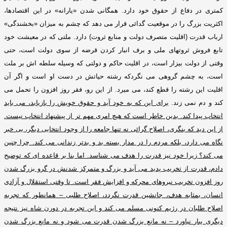
کمتری در دفاع از حقوق خود دارد
.
همگانی شدن
«
یارانه
»
در این اقتصادها،
اکثریت بزرگ را در موقعیت گدائی قرار می دهد که چشم به میزان
«
بخشندگی
»
ارباب قدرت
(
اقلیت متصرف دولت و منابع ثروت
)
دارد
.
ملتی که در معیشت خود
تابع فروش ثروتهای ملی و برف انبار کردن قرضه از سوی دولت است، حتی
وقتی از دولت بیزار است، در اقلیت حاکم و دولتی که وسیله سلطه اش بر ملت
است، به چشم گروهی می نگردکه رشته حیاتش در دست او است و اگر آن
اقلیت این رشته را قطع کند، می میرد
.
از این رو، فقر روز افزون را تحمل می
کند و دم نمی زند
.
برای این که به خود آید و حقوق خویش را بازیابد، می باید
انتخاب پیدا کند
.
بدین خاطر است که هیچ امری مهم تر از پیشنهاد انتخاب نیست
.
از این دید که بنگری، اصلاح گرائی نه تنها جامعه را از وجود انتخابی دیگر، بی خبر
نگاه می دارد، بلکه مردم را در مدار بسته بد و بدتر زندانی می کند
.
چرا چنین
می کند؟ زیرا خود نیز قدرت را هدف می شناسد
.
اما بنا بر قاعده ای که توضیح
دادم، قدرت از تخریب پدید می آید و بزرگ و متمرکز شدنش در گرو بزرگ شدن
روز افزون تخریب نیروهای محرکه و افزایش فقر است
.
تا وقتی استقلال و آزادی
انسان، بمثابه هدف، جانشین قدرت نگردد، اصلاح طلبی – همانطور که تجربه
اصلاح طلبان در رژیم کنونی مسلم می کند و این تجربه در دورن شاه نیز نتیجه
دیگری ببار نیاورد – نه مانع بزرگ شدن قدرت می شود و نه مانع بزرگ شدن