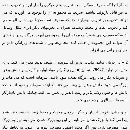
اما از آنجا که مصرف ممکن است تخریب های دیگری را ببار آورد و تخریب شده
ها نیز قابل بازتولید نباشند، تخریب ها مجموعه ای را بوجود می آوردند که می
توانند تخریب بر تخریب بیفزایند
.
چنانکه مصرف نفت محیط زیست را آلوده می
کند و تخریب نفت و محیط زیست، همراه با تخریبهای دیگر
(
برای مثال وسائل
نقلیه که مصرف می شوند
)
مجموعه ای را بوجود می آورند
.
هرگاه زمین و فضای
آن نتوانند این مجموعه را خنثی کنند، مجموعه ویران شده های ویرانگر، دائم بر
میزان ویرانی می افزاید
.
2 –
در جریان تولید، ماندنی و بزرگ شونده را هدف تولید معین می کند
.
برای
مثال، در تولید یک کالا، انسان
(=
نیروی کار
)
و مواد اولیه و کارمایه و دانش و فن
و سرمایه بکار می روند
.
هرگاه هدف سود باشد، سرمایه است که می ماند و
بزرگ می شود
.
دانش و فن نیز رشد می کنند الا اینکه سرمایه و سود آنست که
دانش ها و فنون رشد پذیر و رشد ناپذیر را تعیین می کند
.
چنانکه دانش ناسازگار
با سرمایه سالاری، رشد نمی کند
.
بدین سان، تخریب انسان و دیگر نیروهای محرکه و محیط زیست، نسبت مستقیم
پیدا می کند با بزرگ شدن سرمایه
.
از این رو، بزرگ شدن سرمایه، نیاز به بزرگ
شدن مصرف دارد
.
پس اگر محور اقتصاد مصرف انبوه می شود، نه بخاطر نیاز