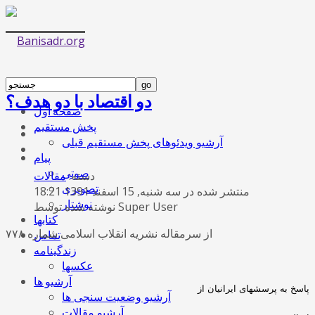
دو اقتصاد با دو هدف؟
صفحه اول
پخش مستقیم
آرشیو ویدئوهای پخش مستقیم قبلی
پیام
صوتی
دسته:
مقالات
تصویری
منتشر شده در سه شنبه, 15 اسفند 1391 18:21
نوشتار
نوشته شده توسط Super User
کتابها
از سرمقاله نشریه انقلاب اسلامی شماره ۷۷۸
تماس
زندگینامه
عکسها
آرشیو ها
پاسخ به پرسشهای ایرانیان از
آرشیو وضعیت سنجی ها
آرشیو مقالات