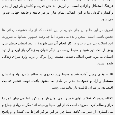
فرهنگ استقلال و آزادی است
.
از ارزش انداختن قدرت و کاستن بار زور از پندار
و گفتار و کردار، بنا بر این، انقلابی تمام عیار، در هر جامعه و جامعه جهانی ضرور
می شود
.
امروز، در این جا و آن جای جهان، از این انقلاب که از راه خشونت زدائی ها
تحقق یافتنی است، سخن رانده می شود
.
اما چه وقت جمهور انسانها به ضرورت
این انقلاب پی می برند و در
کار انجام آن می شوند؟ از دید انسان خوش بین،
پیش از آنکه دیر شود و محیط زیست را دیگر نتوان به زندگی باز آورد و از دید
انسان بد بین، چنین انقلابی شدنی نیست زیرا مرگ از درب وارد سرای زندگی
شده است
.
10 –
وقتی زمین آماده شد و محیط زیست روی به سالم شدن نهاد و انسان
مستقل و آزاد و حقوقمند مدار باز مادی
↔
معنوی یافت، نوبت تنظیم فعالیت
اقتصادی بر میزان قابلیت باز تولید می رسد
:
10/1-
دیدیم که فعلا سالهای عمر را نمی توان باز تولید کرد
.
اما می توان عمر را
دراز و سالم کرد
.
معروف است که از ابن سینا پرسیده اند
:
مگر نه زیادی جماع و
می گساری از عمر می کاهد، شما چرا در این دو کار افراط می کنید؟ و او پاسخ