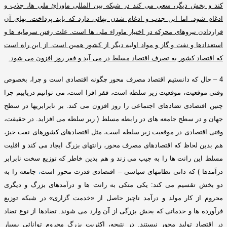
کند و بخش دیگر، سعی می کند در شبکه بین المللی ماورائ ملی ها، جذب و
ادغام شود
.
اما این جذب و ادغام شدن بهائی دارد که باید پرداخت
.
بهای آن
قراردادن نیروهای محرکه در اختیار ماوراء ملی ها است
.
علت رفتن سرمایه ها و
استعدادها و نفت و گاز و مواد اولیه دیگر از کشور همین است
.
از این راه است
که اقتصاد کشور به تصرف اقتصاد مسلط در می آید و فقر روز افزون می شود
.
4 –
حال که دانستیم اقتصاد مصرف محور چگونه اقتصادی است و چرا، بخصوص
وقتی موقعیت، موقعیت زیر سلطه است، فقر افزا است، می توانیم دریابیم چرا
چنین اقتصادی تضادهای اجتماعی را روز افزون می کند
.
بر نابرابریها در سطح
جهان و در سطح جامعه های در رابطه مسلط
(
زیر سلطه می افزاید
.
در حقیقت،
وقتی اقتصادی در موقعیت زیر سلطه است، مثل اقتصادهای کشورهای نفت خیز،
هم بدین لحاظ که اقتصادهای مصرف محور، رانتهای بزرگ ایجاد می کند و اقلیت
مسلط این رانت ها را به جیب می زند و هم بدین خاطر که توزیع سخت نابرابر
درآمدها
)
که ذاتی نظامهای سیاسی – اقتصادی قدرت محور است
،
جامعه را به
دو بخش تقسیم می کند
:
یکی متکی به رانت ها و درآمدهای بزرگ و دیگری
محروم از کار مولد و درآمد ناچیز حاصل از
«
خدمت گزاری
»
در شبکه توزیع
فرآورده ها و خدماتی که بخش بزرگی از آن وارد می شوند
.
تضادها از نوع تضاد
در اقتصاد تولید محور نیستند
.
در نتیجه، اکثریت بزرگ محروم توانائی بسیار