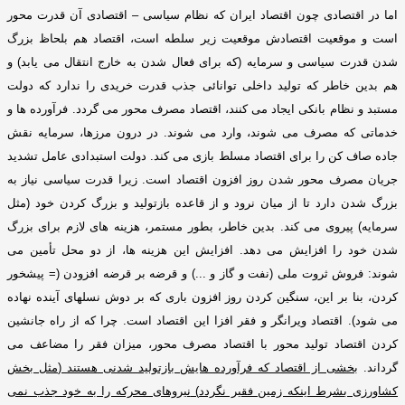
اما در اقتصادی چون اقتصاد ایران که نظام سیاسی – اقتصادی آن قدرت محور
است و موقعیت اقتصادش موقعیت زیر سلطه است، اقتصاد هم بلحاظ بزرگ
شدن قدرت سیاسی و سرمایه
(
که برای فعال شدن به خارج انتقال می یابد
)
و
هم بدین خاطر که تولید داخلی توانائی جذب قدرت خریدی را ندارد که دولت
مستبد و نظام بانکی ایجاد می کنند، اقتصاد مصرف محور می گردد
.
فرآورده ها و
خدماتی که مصرف می شوند، وارد می شوند
.
در درون مرزها، سرمایه نقش
جاده صاف کن را برای اقتصاد مسلط بازی می کند
.
دولت استبدادی عامل تشدید
جریان مصرف محور شدن روز افزون اقتصاد است
.
زیرا قدرت سیاسی نیاز به
بزرگ شدن دارد تا از میان نرود و از قاعده بازتولید و بزرگ کردن خود
(
مثل
سرمایه
)
پیروی می کند
.
بدین خاطر، بطور مستمر، هزینه های لازم برای بزرگ
شدن خود را افزایش می دهد
.
افزایش این هزینه ها، از دو محل تأمین می
شوند
:
فروش ثروت ملی
(
نفت و گاز و
...)
و قرضه بر قرضه افزودن
(=
پیشخور
کردن، بنا بر این، سنگین کردن روز افزون باری که بر دوش نسلهای آینده نهاده
می شود
).
اقتصاد ویرانگر و فقر افزا این اقتصاد است
.
چرا که از راه جانشین
کردن اقتصاد تولید محور با اقتصاد مصرف محور، میزان فقر را مضاعف می
گرداند
.
بخشی از اقتصاد که فرآورده هایش بازتولید شدنی هستند
(
مثل بخش
کشاورزی بشرط اینکه زمین فقیر نگردد
)
نیروهای محرکه را به خود جذب نمی