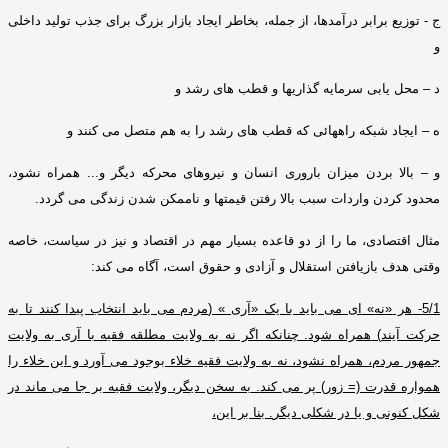
ج
-
توزیع برابر درآمدها، از جمله، بخاطر ایجاد بازار بزرگ برای جذب تولید داخلی
و
د – محل یابی سرمایه گذاریها و قطب های رشد و
ه – ایجاد شبکه راههائی که قطب های رشد را به هم متصل می کنند و
و – بالا بردن میزان باروری انسان و نیروهای محرکه دیگر و
...
همراه نشود،
محدود کردن واردات سبب بالا رفتن قیمتها و ناممکن شدن زندگی می گردد
.
مثال اقتصادی، ما را از دو قاعده بسیار مهم در اقتصاد و نیز در سیاست، خاصه
وقتی هدف بازیافتن استقلال و آزادی و حقوق است، آگاه می کند
:
5/1-
هر
«
نه
»
ای می باید با یک
«
آری
» (
مردم می باید انتخاب پیدا کنند تا به
حرکت آیند
)
همراه شود
.
چنانکه اگر نه به ولایت مطلقه فقیه با آری به ولایت
جمهور مردم، همراه نشود، نه به ولایت فقیه خلاء بوجود می آورد و این خلاء را
همواره قدرت
(=
زور
)
پر می کند
.
به سخن دیگر، ولایت فقیه بر جا می ماند در
شکل کنونی و یا در شکلی دیگر
.
بنا بر این،