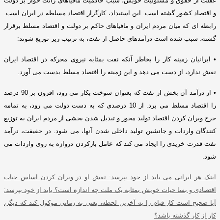
غفلت از حقوق و مسئولیت خویش، سبب حاکمیت مافیاهای رانت خوار بر دولت
و اقتصاد کشور گشته است
.
این استبداد، کارگزار اقتصاد مسلطه در ایران است
.
رابطه ای که میان مردم ایران و مافیاهای حاکم بر دولت و اقتصاد مسلط برقرار
گشته، سبب شده است درآمدهای حاصل از نفت، به ترتیب زیر توزیع شوند
:
•
ایرانیان زمینه کار را بخاطر آنکه نفت بمثابه نیروی محرکه در اقتصاد ایران
نقش ندارد، از دست می دهد و این زمینه را اقتصاد مسلط بدست می آورد
.
•
از درآمد آن بخش از نفت که بعنوان سوخت بکار می رود، افزون بر
90
درصد
را اقتصاد مسلط می برد
.
از
10
درصدی که به دست دولت می رود، به تمامه
خرج ویران کردن اقتصاد تولید محور و تبدیل شدن بخشی از مردم ایران به توزیع
کنندگان واردات و جانشین تولید داخلی شدن آنها، می شود
.
در حقیقت، درآمد
نفت قدرت خریدی را ایجاد می کند که عامل بازکردن دروازه به روی واردات می
شود
.
اینک هر ایرانی می باید از خود بپرسد
:
نقش او در ویران کردن اساس حیات
اقتصادی و بسا حیات خویش بمثابه یک ملت چه اندازه است؟ باید از خود بپرسد
:
آیا صحیح است کار قیام را به آخرین لحظه، یعنی به زمانی موکول کند که دیگر،
کار از کار گذشته باشد؟