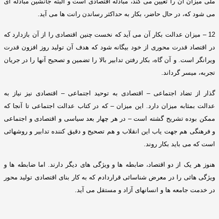
ملی میزان آن را تعیین می کند، مبادله اقتصادی است و البته جانشین مبادله ای
می شود که، در حال حاضر، بکار به حداکثر رساندن رانت ها می آید
.
12 –
میزان عدالت بکار آن می آید که نخست چنین اقتصادی را از آن بازدارد که
در اقتصاد قدرت محوری از خود بیگانه شود که هدف آن تولید روز افزون قدرت
ویرانگر است
.
و آن گاه، بکار رفتن تدابیر بالا را تضمین و تصحیح آنها را در جریان
تجربه، میسر گرداند
.
گذار از تضاد اجتماعی – اقتصادی به توحید اجتماعی – اقتصادی نیز نیاز به
عدالت بمثابه میزان دارد
.
این میزان – که در کتاب عدالت اجتماعی تا آنجا که
ممکن بوده تشریح گشته است – در هر چهار بعد سیاسی و اقتصادی و اجتماعی
و فرهنگی هم جهت یاب این انقلاب و هم تصحیح و دقیق کننده تدابیر و روشهائی
است که می باید بکار روند
.
هنوز هر یک از دو اقتصاد، ضابطه ها و ویژگی های دیگر دارند
.
اما ضابطه ها و
ویژگی هائی را در معرض شناسائی قراردادم که به کار بنای اقتصادی تولید محور
در خدمت جامعه ها و انسانهای آزاد و مستقل می آید
.