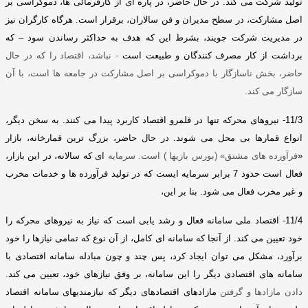
تولید شرکت می کند
.
در حال حاضر، در پاره ای از کارفرمائی ها، دموکراسی بر
اصل مشارکت، در سطح مدیران و فن سالاران، برقرار است
.
هرگاه کارگران نیز
در مدیریت شرکت جویند،
بشرط این که هدف به حداکثر رساندن سود – که
برداشت از کار مصرف کنندگان و طبیعت است
-
نباشد، اقتصاد را که در حال
حاضر، بخش ناسازگار با دموکراسی بر اصل مشارکت در جامعه ها است، با آن
سازگار می کند
.
11/3-
نیروهای محرکه تنها در قلمرو اقتصاد کاربرد پیدا می کنند
.
به سخن دیگر،
انواع قمارها بی محل می شوند
.
در حال حاضر، بزرگ ترین قمارخانه، بازار
«
فرآورده های مشتق
» (
بورس بازیها
)
است
.
سرمایه
ای که سالانه، در این بازار،
فعال است حدود
7
برابر سرمایه ایست که در تولید فرآورده ها و خدمات مخرب
و غیر مخرب فعال می شود
.
بنا بر این،
11/4-
اقتصاد ملی سامانه فعال و رشد یابی است که نیاز به نیروهای محرکه را
خود تعیین می کند
.
از آنجا که سامانه ای کامل، از آن نوع که تمامی نیازها را خود
برآورد، مشکل می توان ایجاد کرد، پس چند و چون مبادله سامانه اقتصادی با
سامانه های اقتصادی دیگر را این سامانه، بر وفق نیازهای خود، تعیین می
کند
.
دادن مازادها و گرفتن
مازادهای اقتصادهای دیگر که نیازمندیهای سامانه اقتصاد