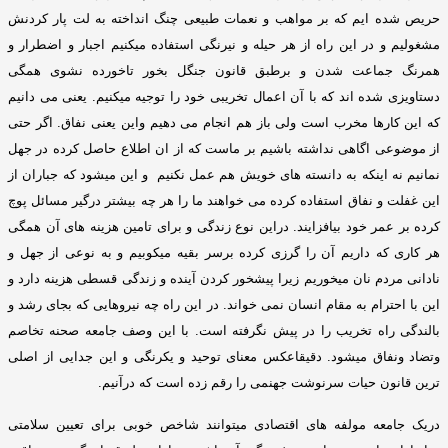
حریص شده ایم که بر مواهب و نعمات طبیعی چنگ انداخته به لت پار کردنش
مشغولیم و در این راه از هر حیله و نیرنگی استفاده میکنیم اجبار و اضطرار و
همرنگ جماعت شدن و برطبق قانون جنگل بخور تاخورده نشوی همگی
دستاویزی شده اند که با آن اعمال تخریبی خود را توجیه میکنیم
.
یعنی می دانیم
که این کارها مخرب است ولی باز هم انجام می دهیم واین یعنی نفاق
.
اگر حتی
از موضوعی اگاهی نداشته باشیم بر ماست که از ان اطلاع حاصل کرده در جهل
نمانیم نه اینکه به دانسته های خویش هم عمل نکنیم و این میشود که جباران از
این غفلت و نفاق استفاده کرده می خواهند ما را هر چه بیشتر درگیر مسائل پوچ
کرده بر عمر خود بیافزایند
.
دراین نوع زندگی و برای تامین هزینه های آن همگی
هر کاری که داریم آن را گرزی کرده برسر بقیه میکوبیم و به نوعی از جهل و
نادانی مردم نان میخوریم زیرا پیشخور کردن آینده و زندگی قسطی هزینه دارد و
این با احترام به مقام انسان نمی خواند
.
در این راه چه نیروهایی که بجای رشد و
بالندگی راه تخریب را در پیش نگرفته است
.
با این وصف جامعه صحنه تخاصم
وتضاد ونفاق میشود
.
دقیقاعکس معنای توحید و یکرنگی و این جدایی از اصلی
ترین قانون حیات سرنوشت جهنمی را رقم زده است که درآنیم
.
دریک جامعه مولفه های اقتصادی میتوانند شاخص خوبی برای تعیین سلامتی