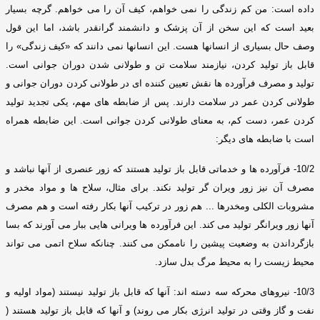
داده است
:
من کم زندگی را نمی خواهم، کیف آن را می خواهم
.
گرچه بسیار
بعید است که این سخن از آن پزشک و دانشمند گرانقدر باشد، اما این قول
وصف حال بسیاری از انسانها هست
.
این انسانها نمی دانند که
«
کیف زندگی
»
را
قابل باز تولید کردن، نیازمند سلامت تن و طولانی شدن دوران جوانی است
.
تولید و مصرف فرآورده ها نقش تعیین کننده ای در طولانی کردن دوران جوانی و
طولانی کردن عمر در سلامت دارند
.
پس از ضابطه های مهم، یکی تجدید تولید
کردن عمر، دست کم، به معنای طولانی کردن جوانی است
.
این ضابطه همراه
است با ضابطه های دیگر
:
10/2-
فرآورده ها و خدماتی قابل باز تولید هستند که زور عنصری از آنها نباشد و
مصرف آن نیز زور ویران گر تولید نکند
.
برای مثال، سلاح ها و مواد مخدر و
مشروبات الکلی ومخدرها
...
هم زور در ترکیب آنها بکار رفته است و هم مصرف
آنها زور ویرانگر تولید می کند
.
این فرآورده ها ویرانی هایی ببار می آورند که بسا
بازگرداندن به وضعیت پیشین را ناممکن می کنند
.
چنانکه سلاح اتمی می تواند
محیط زیست را به محیط مرگ بدل سازد
.
10/3-
نیروهای محرکه سه دسته اند
:
آنها که قابل باز تولید نیستند
(
مواد اولیه و
نفت و گاز وقتی در تولید انرژی بکار می روند
)
و آنها که قابل باز تولید هستند
(