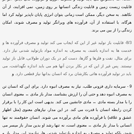
قابلیت زیست زمین و قابلیت زندگی انسانها بر روی زمین، نمی افزایند، از آن
نکاهند
.
به سخن دیگر، ممکن است زمانی بتوان انرژی پایان ناپذیر تولید کرد اما
هرگاه، با استفاده از آن، فرآورده های ویرانگر تولید و مصرف شوند،
امکان
زندگی را از بین می برند
.
8/3-
قابلیت باز تولید غیر از این که ایجاب می کند تولید و مصرف فرآورده ها و
خدمت ها به اندازه باشند، به مصرف به اندازه مواد بازتولید شدنی نیاز دارد
.
برای مثال، نفت و فلزها و گازها، دست کم در یک دوران طولانی، قابل باز تولید
نیستند
.
پس غیر از این که در بکار بردن آنها هم می باید اندازه نگهداشت، می
باید در تولید فرآورده هائی بکارشان برد که انسان بدانها نیاز قطعی دارد
.
و
9 -
سرمایه داری فزونی طلب، نیاز به مصرف انبوه دارد
.
برای این که انسان تن
به مصرف انبوه دهد و حتی آن را ارزش بشناسد، مدار باز مادی
↔
معنوی انسان
را با مدار بسته مادی
↔
مادی جانشین می کند
.
بدیهی است این کار را با برقرار
کردن رابطه انسان با قدرت می کند
.
در این مدار، نیازهای معنوی
(
مثل اظهار
عشق و علاقه
)
با فرآورده های مادی برآورده می شوند
.
انسان حقوقمند نه تنها
انسانی با مدار باز مادی
↔
معنوی است، نه تنها رشد او بدین مدار باز میسر می
شود، بلکه تولید و مصرف به اندازه بازتولید شدنی ها، نیازمند این مدار باز و