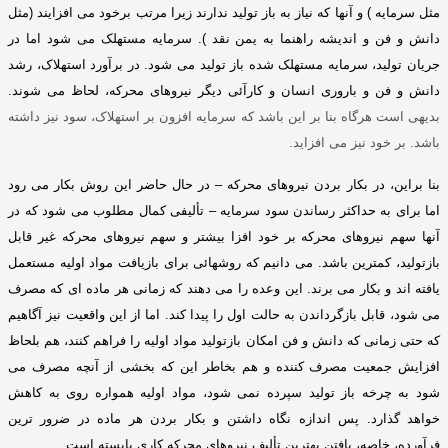
مثل سرمایه
)
و آنها که نیاز به باز تولید ندارند زیرا مرتب برخود می افزایند
(
مثل
دانش و فن و اندیشه راهنما به یمن نقد
).
سرمایه مستهلک می شود اما در
جریان تولید، سرمایه مستهلک شده باز تولید می شود
.
در برآورد استهلاک، رشد
دانش و فن و باروری انسان و کارآئی دیگر نیروهای محرکه، لحاظ می شوند
.
بدیهی است هرگاه بنا بر این باشد که سرمایه افزون بر استهلاک، سود نیز داشته
باشد
.
بر خود نیز می افزاید
.
بنا براین، در بکار بردن نیروهای محرکه – در حال حاضر این روش بکار می رود
اما برای به حداکثر رساندن سود سرمایه – تألیفی کمال مطلوب می شود که در
آنها سهم نیروهای محرکه بر خود افزا بیشتر و سهم نیروهای محرکه غیر قابل
بازتولید، کمترین باشد
.
می دانیم که روشهائی برای بازیافت مواد اولیه مستعمل
یافته اند و بکار می برند
.
این وعده را می دهند که زمانی هر ماده ای که مصرف
می شود، قابل بازگرداندن به حالت اول را پیدا کند
.
اما از این واقعیت نیز آگاهیم
که حتی زمانی که دانش و فن امکان بازتولید مواد اولیه را فراهم کنند، هم بلحاظ
افزایش جمعیت مصرف کننده و هم بخاطر این که بخشی از آنچه مصرف می
شود به چرخه باز تولید سپرده نمی شود، مواد اولیه همواره روی به کاهش
خواهد گذارد
.
پس اندازه نگاه داشتن و بکار بردن هر ماده در ضرور ترین
فرآورده، خاصه، یافتن بهترین تألیف نیروهای محرکه کاری بایسته است
.