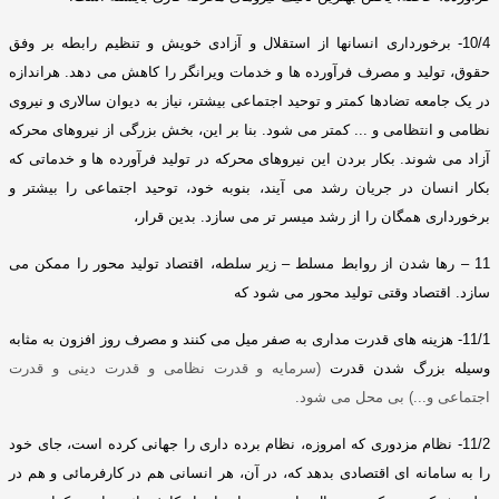
10/4-
برخورداری انسانها از استقلال و آزادی خویش و تنظیم رابطه بر وفق
حقوق، تولید و مصرف فرآورده ها و خدمات ویرانگر را کاهش می دهد
.
هراندازه
در یک جامعه تضادها کمتر و توحید اجتماعی بیشتر، نیاز به دیوان سالاری و نیروی
نظامی و انتظامی و
...
کمتر می شود
.
بنا بر این، بخش بزرگی از نیروهای محرکه
آزاد می شوند
.
بکار بردن این نیروهای محرکه در تولید فرآورده ها و خدماتی که
بکار انسان در جریان رشد می آیند، بنوبه خود، توحید اجتماعی را بیشتر و
برخورداری همگان را از رشد میسر تر می سازد
.
بدین قرار،
11 –
رها شدن از روابط مسلط – زیر سلطه، اقتصاد تولید محور را ممکن می
سازد
.
اقتصاد وقتی تولید محور می شود که
11/1-
هزینه های قدرت مداری به صفر میل می کنند و مص
رف روز افزون به مثابه
وسیله بزرگ شدن قدرت
(
سرمایه و قدرت نظامی و قدرت دینی و قدرت
اجتماعی و
...)
بی محل می شود
.
11/2-
نظام مزدوری که امروزه، نظام برده داری را جهانی کرده است، جای خود
را به سامانه ای اقتصادی بدهد که، در آن، هر انسانی هم در کارفرمائی و هم در