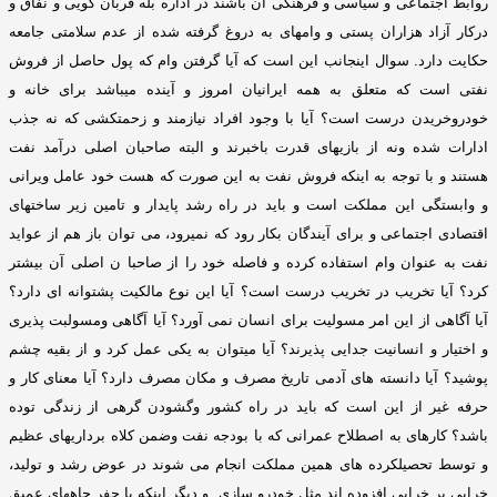
روابط اجتماعی و سیاسی و فرهنگی آن باشند در اداره بله قربان گویی و نفاق و
درکار آزاد هزاران پستی و وامهای به دروغ گرفته شده از عدم سلامتی جامعه
حکایت دارد
.
سوال اینجانب این است که آیا گرفتن وام که پول حاصل از فروش
نفتی است که متعلق به همه ایرانیان امروز و آینده میباشد برای خانه و
خودروخریدن درست است؟ آیا با وجود افراد نیازمند و زحمتکشی که نه جذب
ادارات شده ونه از بازیهای قدرت باخبرند و البته صاحبان اصلی درآمد نفت
هستند و با توجه به اینکه فروش نفت به این صورت که هست خود عامل ویرانی
و وابستگی این مملکت است و باید در راه رشد پایدار و تامین زیر ساختهای
اقتصادی اجتماعی و برای آیندگان بکار رود که نمیرود، می توان باز هم از عواید
نفت به عنوان وام استفاده کرده و فاصله خود را از صاحبا ن اصلی آن بیشتر
کرد؟ آیا تخریب در تخریب درست است؟ آیا این نوع مالکیت پشتوانه ای دارد؟
آیا آگاهی از این امر مسولیت برای انسان نمی آورد؟ آیا آگاهی ومسولبت پذیری
و اختیار و انسانیت جدایی پذیرند؟ آیا میتوان به یکی عمل کرد و از بقیه چشم
پوشید؟ آیا دانسته های آدمی تاریخ مصرف و مکان مصرف دارد؟ آیا معنای کار و
حرفه غیر از این است که باید در راه کشور وگشودن گرهی از زندگی توده
باشد؟ کارهای به اصطلاح عمرانی که با بودجه نفت وضمن کلاه برداریهای عظیم
و توسط تحصیلکرده های همین مملکت انجام می شوند در عوض رشد و تولید،
خرابی بر خرابی افزوده اند مثل خودرو سازی
.
و دیگر اینکه با حفر چاههای عمیق