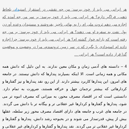
هر ایرانی می باید از خود بپرسد
:
من چه نقشی در استقرار استب
داد
، بلحاظ
ذهنی، فراگیر دارم؟ هر ایرانی می باید از خود بپرسد
:
بر سر من چه آمده که
اجازه می دهم ثروت ملی ام را به بهائی ناچیز بفروشند و مستبدان وعده آوردن
پول نفت به سفره او می دهند؟ هر ایرانی می باید از خود بپرسد
:
بر من چه
رفته است که یارانه خوار گشته ام؟ هر ایرانی می باید از خود بپرسد
:
چرا اجازه
داده ام استبدادی پا بگیرد که در سر زمین ثروتمندم، مرا در وضعیت و موقعیت
گدا قرار داده است؟ هر ایرانی
...
4 –
دانسته های آدمی زمان و مکان معین ندارند
.
به این دلیل که دانش همه
مکانی و همه زمانی است
.
الا اینکه بسیارند پندارها که دانش نیستند
.
در جامعه
های امروز، این پندارها کاربرد بیشتر دارند
.
از این رو، نقد پندارها و نیز گفتارها و
کردارهائی که بیشتر ترجمان جهل و خرافه هستند، ضرورت به تمام دارد
.
دانستنی است که در اقتصاد مصرف محور، به میزانی که مصرف انبوه تر می
شود، پندارها و گفتارها و کردارها غیر عقلانی تر و بیگانه تر با دانش می گردند
.
در جامعه های غرب و جامعه های دارای اقتصاد مصرف محور زیر سلطه، عقلها
بیش از پیش، قدرتمدار می شوند و در بحبوحه رشد دانش، پندارها و گفتارها و
کردارها غیر عقلانی تر می گردند
.
نقد پندارها و گفتارها و کردارهای غیر عقلانی و