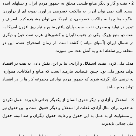
2 -
نفت و گاز و دیگر منابع طبیعی متعلق به جمهور مردم ایران و نسلهای آینده
است
.
البته نمی توان آن را به مالکیت خصوصی در آورد
.
نمونه ای از درآوردن
اینگونه منابع را به مالکیت خصوصی، در امریکا می توان مشاهده کرد
.
اسراف و
تبذیر در تولید و مصرف نفت، سبب پایان یافتن منابع و نیاز روز افزون امریکا به
نفت دو منبع بزرگ، یکی در جنوب
(
ایران و کشورهای عرب نفت خیز
)
و دیگری
در شمال ایران
(
آسیای میانه
)
گشته است
.
از زمان استخراج نفت، این دو
منطقه زیر سلطه اند و به آتش نفت می سوزند
.
هدف ملی کردن نفت، استقلال و آزادی، بنا بر این، نقش دادن به نفت در اقتصاد
تولید محور ملی بود
.
چنین اقتصادی نیازمند آنست که منابع و امکانات، همواره،
به ترتیبی بکار گرفته شوند که جمهور مردم توانائی مجموعه کار ها را در اقتصاد
تولید محور بیابند
.
3 -
استقلال و آزادی و دیگر حقوق انسان از یکدیگر جدائی ناپذیرند
.
عمل نکردن
به حقی، برای مثال آزادی، غفلت از استقلال و دیگر حقوق است و این حقوق نیز
از مسئولیت او به عمل به این حقوق و رعایت حقوق دیگران و صد البته، حقوق
ملی جدائی ناپذیرند
.