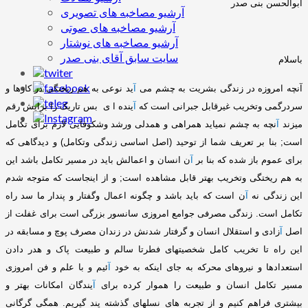
ابوالحسن بنی صدر
آرشیو مصاخبه های تصویری
آرشیو مصاخبه های صوتی
آرشیو مصاخبه های نوشتار
سایت سابق آقای بنی صدر
باسلام
آنچه امروزه در زندگی بشریت به چشم می
آ
ید نوعی به هم ریختگی در کارها و
سردرگمی وتخریب غیرقابل جبرانی است که
آ
ینده ا ی بس تاریک را برایش رقم
میزند
آ
نچه به چشم نمیاید همراهی و همدلی ورشد وشکوفایی لازم برای تکامل
است
;
بنا بر تعریف شما از توحید
(
اصل اساسی زندگی وتکامل
)
و دیدگاهی که
برای عموم باز شده که بنا بر
آ
ن انسان و اعمالش باید در مسیر تکامل باشد این
به هم ریختگی وتخریب بهتر قابل مشاهده است
;
و از اینجاست که متوجه شدم
این زندگی نه
آ
ن است که باید باشد و چگونه اعمال وگفتار و پندار ما سد راه
تکامل است
.
زندگی مصرفی جوامع امروزی سانسور بزرگی است برای غفلت از
اصل
آ
زادی و استقلال انسان و گرفتار شدنش در زندان مصرف پوچ و مسابقه در
این راه تا تخریب کامل شخصیتهای فطرتا سالم و طبیعت پاک و هدر دادن
استعدادها و نیروهای محرکه به جای اینکه به خود
آ
ئیم و با علم و فن امروزی
مسیر تکامل انسان و طبیعت را هموار کرده برای
آ
یندگان امکانات بهتر و
بیشتری فراهم کنیم و از تجربه های نسلهای گذشته پند گیریم
.
همگی گرگانی