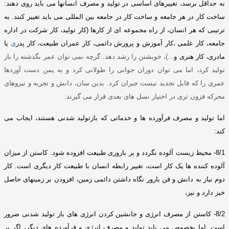
به حداقل برسد، تغییرهای اساسی در تولید و مصرف انسانها می باید روی دهند
:
ساخت کار در هر جامعه و ساخت کار در جامعه بین المللی می باید تغییر کنند
.
به
ترتیبی که هر انسان، از راه مجموعه ای از کارها
(
کار تولید، کار
شرکت در اداره
جامعه، کار علمی ،کار آموزش و پرورش دائمی، کار عمران طبیعت، کار پدر
ی
یا
مادری، کار هنری و
...)
، خویشتن را رشد دهد
.
گرچه نمی توان عمر بگذشته را باز
تولید کرد، اما می توان دوران جوانی را طولانی کرد و به یمن دست آوردها
عمری را که قابل تجدید نیست جبران کرد
.
بدین سان، دانش و تجربه و نیروهای
محرکه فزون تری در اختیار نسل های بعدی قرار می گیرند
.
اما تولید و مصرف فرآورده ها و خدماتی که بازتولید شدنی هستند، ایجاب می
کند
:
8/1-
محیط زیست آلوده نگردد و بر باروری طبیعت افزوده شود
.
کاستن از میزان
آلوده کننده ها یک کار است، تغییر رابطه انسان با طبیعت کار دیگری است
.
کار
دوم نیاز به دانش و فن بارور نگاه داشتن دائمی زمین، افزودن بر زمینهای حاصل
خیز دارد و نیز،
8/2-
کاستن از مصرف انرژی و جانشین کردن انرژی های باز تولید شدنی ضرور
است
.
اما بخصوص می باید تولید و مصرف انرژی و فرآورده های دیگر، اگر بر