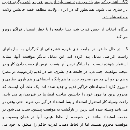
5/2 -
انتخابی که پیشنهاد می شود، نمی باید از جنس قدرت باشد، وگرنه قدرت
باز سازی می شود
.
همانطور که در ایران، ولایت مطلقه فقیه جانشین ولایت
مطلقه شاه شد
.
هرگاه، انتخاب از جنس قدرت شد، بسا جامعه را با خطر استبداد فراگیر روبرو
می کند
:
6 -
در حال حاضر، در جامعه های غرب، قشرهائی از کارگران به سازمانهای
راست افراطی تمایل پیدا کرده اند
.
این تمایل بیانگر موقعیت آنها، بمثابه
استثمار شونده نیست
.
اما بیانگر ترس آنها هست
.
ترس از دست دادن کار و در
نتیجه، موقعیت اجتماعی
.
در جامعه های بشری، هم در قدیم
(
فرعونیت در مصر
)
و هم در دوران معاصر، محروم ترین ها هم پایگاه اجتماعی و هم بازوی نظامی و
«
نیروی کار
»
استبدادهای فراگیر قدیم و جدید شده اند
.
یک علت آن اینست که
محروم ترین ها چون خود را جانشین صاحب امتیازها در قدرتمداری می یابند،
راحت وسیله کار استقرار استبداد و بسا استبداد فراگیر می شوند
.
حتی وقتی در
می یابند وسیله شده اند، ترس از بازگشت به موقعیت پیشین، سبب می شود در
خدمت استبداد بمانند
.
در حقیقت، از لحاظ عینی، آنها در همان وضعیت و
موقعیت محروم هستند اما از لحاظ ذهنی، قدرت حاکم را متعلق به خود می