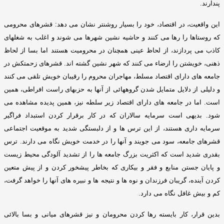
پندارند
.
این واقعیت، در اقتصاد، خود را بسیار روشنتر نشان می دهد
:
قشرهای محرومی
که روستاها را رها می کنند و حاشیه نشین شهرها می شوند و اغلب به شغلهای
کاذب می پردازند، از لحاظ عینی همچنان در محرومیت هستند اما بسا از لحاظ
ذهنی، خویشتن را ارضاء می کنند که شهر نشین گشته اند
.
قشرهای زحمتکش در
جامعه های دارای اقتصاد مسلط، مهاجران محروم را رقیبان خویش تلقی می کنند
و دلیلی از دلایل متمایل شدن گروههائی از آنها به حزبهای راست افراطی، همین
است
.
اما در جامعه های دارای اقتصاد زیر سلطه نیز، همین پدیده مشاهده می
شود
.
بدیهی است سرمایه سالاران که در کار برقرار کردن استبداد فراگیر
سرمایه داری هستند، از این ترس ها و از دلبستگی شدید به موقعیت اجتماعی
قشرهای جامعه، سود می جویند و آنها را در خدمت خویش نگاه می دارند
.
ترس
بقدری شدید است که اکثریت بزرگ جامعه ها را از تشدید آلودگی محیط زیست
و پایان جستن منابع و فقر و بیکاری که بخاطر پیشخور کردن و از پیش متعین
کردن آینده، گریبان فرزندان و نوه ها و نتیجه ها و نبیره های آنها را خواهد گرفت،
کم و بیش غافل نگاه می دارد
.
بدین قرار، کار بایسته رها کردن محرومان و نیز قشرهای میانی و بسا بالائی