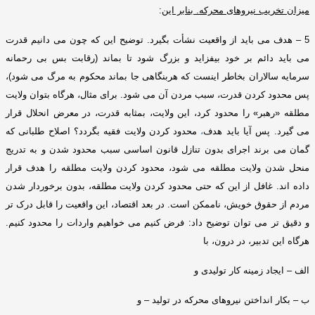
میزان تخریب نیروهای محرکه
.
بنابر این
:
5 –
هدف می باید از واقعیت نشأت بگیرد
.
توضیح این که چون می دانیم قدرت
می باید دائم بر خود بیفزاید و بزرگ شود تا بماند
(
رقابت بس بی رحمانه
سرمایه سالاران بخاطر اینست که هربنگاهی جا بماند محکوم به مرگ می شود
)
،
پس محدود کردن قدرت، سبب مردن آن می شود
.
برای مثال، هرگاه بتوان ولایت
مطلقه
«
رهبر
»
را محدود کرد، این ولایت، بمثابه قدرت، در معرض انحلال قرار
می گیرد
.
پس آیا باید هدف
،
محدود کردن ولایت فقیه بگردد؟ اصلاح طلبانی که
گمان می برند اجرای بدون تنازل قانون اساسی سبب محدود شدن و به تدریج
منحل شدن ولایت مطلقه می شود، محدود کردن ولایت مطلقه را هدف قرار
داده اند
.
غافل از این که حتی محدود کردن ولایت مطلقه، بدون برخوردار شدن
مردم از حقوق خویش، ناممکن است
.
در بعد اقتصاد، این واقعیت را قابل درک تر
و دقیق تر می توان توضیح داد
:
فرض کنیم می خواهیم واردات را محدود کنیم
.
هرگاه این تدبیر، در درون، با
الف – ایجاد زمینه کار تولیدی و
ب – بکار انداختن نیروهای محرکه در تولید – و