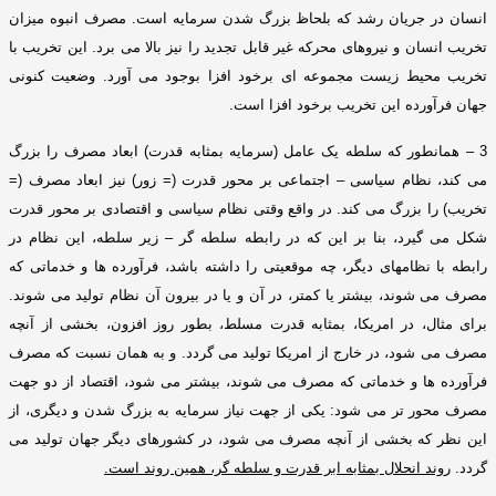
انسان در جریان رشد که بلحاظ بزرگ شدن سرمایه است
.
مصرف انبوه میزان
تخریب انسان و نیروهای محرکه غیر قابل تجدید را نیز بالا می برد
.
این تخریب با
تخریب محیط زیست مجموعه ای برخود افزا بوجود می آورد
.
وضعیت کنونی
جهان فرآورده این تخریب برخود افزا است
.
3 –
همانطور که سلطه یک عامل
(
سرمایه بمثابه قدرت
)
ابعاد مصرف را بزرگ
می کند، نظام سیاسی – اجتماعی بر محور قدرت
(=
زور
)
نیز ابعاد مصرف
(=
تخریب
)
را بزرگ می کند
.
در واقع وقتی نظام سیاسی و اقتصادی بر محور قدرت
شکل می گیرد، بنا بر این که در رابطه سلطه گر – زیر سلطه، این نظام در
رابطه با نظامهای دیگر، چه موقعیتی را داشته باشد، فرآورده ها و خدماتی که
مصرف می شوند، بیشتر یا کمتر، در آن و یا در بیرون آن نظام تولید می شوند
.
برای مثال، در امریکا، بمثابه قدرت مسلط، بطور روز افزون، بخشی از آنچه
مصرف می شود، در خارج از امریکا تولید می گردد
.
و به همان نسبت که مصرف
فرآورده ها و خدماتی که مصرف می شوند، بیشتر می شود، اقتصاد از دو جهت
مصرف محور تر می شود
:
یکی از جهت نیاز سرمایه به بزرگ شدن و دیگری، از
این نظر که بخشی از آنچه مصرف می شود، در کشورهای دیگر جهان تولید می
گردد
.
روند انحلال بمثابه ابر قدرت و سلطه گر، همین روند است
.