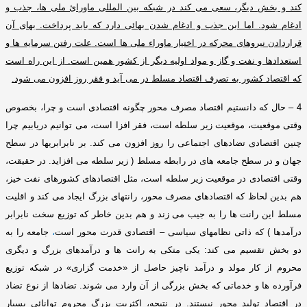
کند و بخش دیگر، سعی می کند در شبکه بین المللی ماورائ ملی ها، جذب و
ادغام شود
.
اما این جذب و ادغام شدن بهائی دارد که باید پرداخت
.
بهای آن
قراردادن نیروهای محرکه در اختیار ماوراء ملی ها است
.
علت رفتن سرمایه ها و
استعدادها و نفت و گاز و مواد اولیه دیگر از کشور همین است
.
از این راه است
که اقتصاد کشور به تصرف اقتصاد مسلط در می آید و فقر روز افزون می شود
.
4 –
حال که دانستیم اقتصاد مصرف محور چگونه اقتصادی است و چرا، بخصوص
وقتی موقعیت، موقعیت زیر سلطه است، فقر افزا است، می توانیم دریابیم چرا
چنین اقتصادی تضادهای اجتماعی را روز افزون می کند
.
بر نابرابریها در سطح
جهان و در سطح جامعه های در رابطه مسلط
(
زیر سلطه می افزاید
.
در حقیقت،
وقتی اقتصادی در موقعیت زیر سلطه است، مثل اقتصادهای کشورهای نفت خیز،
هم بدین لحاظ که اقتصادهای مصرف محور، رانتهای بزرگ ایجاد می کند و اقلیت
مسلط این رانت ها را به جیب می زند و هم بدین خاطر که توزیع سخت نابرابر
درآمدها
)
که ذاتی نظامهای سیاسی – اقتصادی قدرت محور است
،
جامعه را به
دو بخش تقسیم می کند
:
یکی متکی به رانت ها و درآمدهای بزرگ و دیگری
محروم از کار مولد و درآمد ناچیز حاصل از
«
خدمت گزاری
»
در شبکه توزیع
فرآورده ها و خدماتی که بخش بزرگی از آن وارد می شوند
.
تضادها از نوع تضاد
در اقتصاد تولید محور نیستند
.
در نتیجه، اکثریت بزرگ محروم توانائی بسیار