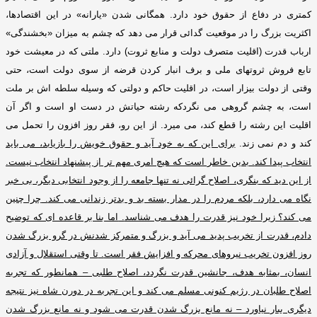
کمتری در دفاع از حقوق خود دارد
.
همگانی شدن
«
یارانه
»
در این اقتصادها،
اکثریت بزرگ را در موقعیت گدائی قرار می دهد که چشم به میزان
«
بخشندگی
»
ارباب قدرت
(
اقلیت متصرف دولت و منابع ثروت
)
دارد
.
ملتی که در معیشت خود
تابع فروش ثروتهای ملی و برف انبار کردن قرضه از سوی دولت است، حتی
وقتی از دولت بیزار است، در اقلیت حاکم و دولتی که وسیله سلطه اش بر ملت
است، به چشم گروهی می نگردکه رشته حیاتش در دست او است و اگر آن
اقلیت این رشته را قطع کند، می میرد
.
از این رو، فقر روز افزون را تحمل می
کند و دم نمی زند
.
برای این که به خود آید و حقوق خویش را بازیابد، می باید
انتخاب پیدا کند
.
بدین خاطر است که هیچ امری مهم تر از پیشنهاد انتخاب نیست
.
از این دید که بنگری، اصلاح گرائی نه تنها جامعه را از وجود انتخابی دیگر، بی خبر
نگاه می دارد، بلکه مردم را در مدار بسته بد و بدتر زندانی می کند
.
چرا چنین
می کند؟ زیرا خود نیز قدرت را هدف می شناسد
.
اما بنا بر قاعده ای که توضیح
دادم، قدرت از تخریب پدید می آید و بزرگ و متمرکز شدنش در گرو بزرگ شدن
روز افزون تخریب نیروهای محرکه و افزایش فقر است
.
تا وقتی استقلال و آزادی
انسان، بمثابه هدف، جانشین قدرت نگردد، اصلاح طلبی – همانطور که تجربه
اصلاح طلبان در رژیم کنونی مسلم می کند و این تجربه در دورن شاه نیز نتیجه
دیگری ببار نیاورد – نه مانع بزرگ شدن قدرت می شود و نه مانع بزرگ شدن