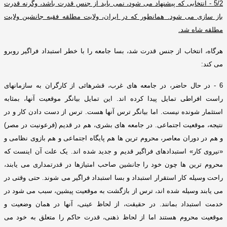
5/2 -
انتخابی که پیشنهاد می شود، نمی باید از جنس قدرت باشد، وگرنه قدرت
باز سازی می شود
.
همانطور که در ایران، ولایت مطلقه فقیه جانشین ولایت
مطلقه شاه شد
.
هرگاه، انتخاب از جنس قدرت شد، بسا جامعه را با خطر استبداد فراگیر روبرو
می کند
:
6 -
در حال حاضر، در جامعه های غرب، قشرهائی از کارگران به سازمانهای
راست افراطی تمایل پیدا کرده اند
.
این تمایل بیانگر موقعیت آنها، بمثابه
استثمار شونده نیست
.
اما بیانگر ترس آنها هست
.
ترس از دست دادن کار و در
نتیجه، موقعیت اجتماعی
.
در جامعه های بشری، هم در قدیم
(
فرعونیت در مصر
)
و هم در دوران معاصر، محروم ترین ها هم پایگاه اجتماعی و هم بازوی نظامی و
«
نیروی کار
»
استبدادهای فراگیر قدیم و جدید شده اند
.
یک علت آن اینست که
محروم ترین ها چون خود را جانشین صاحب امتیازها در قدرتمداری می یابند،
راحت وسیله کار استقرار استبداد و بسا استبداد فراگیر می شوند
.
حتی وقتی در
می یابند وسیله شده اند، ترس از بازگشت به موقعیت پیشین، سبب می شود در
خدمت استبداد بمانند
.
در حقیقت، از لحاظ عینی، آنها در همان وضعیت و
موقعیت محروم هستند اما از لحاظ ذهنی، قدرت حاکم را متعلق به خود می