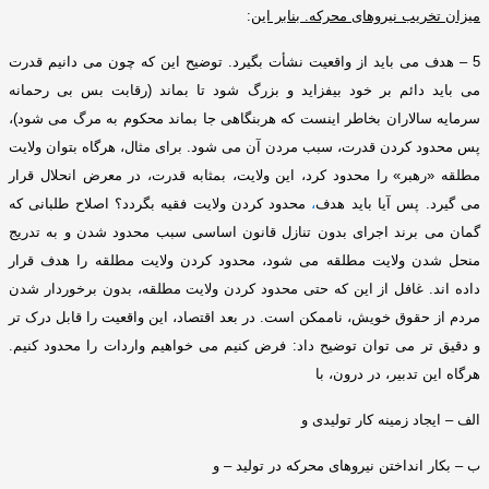
میزان تخریب نیروهای محرکه
.
بنابر این
:
5 –
هدف می باید از واقعیت نشأت بگیرد
.
توضیح این که چون می دانیم قدرت
می باید دائم بر خود بیفزاید و بزرگ شود تا بماند
(
رقابت بس بی رحمانه
سرمایه سالاران بخاطر اینست که هربنگاهی جا بماند محکوم به مرگ می شود
)
،
پس محدود کردن قدرت، سبب مردن آن می شود
.
برای مثال، هرگاه بتوان ولایت
مطلقه
«
رهبر
»
را محدود کرد، این ولایت، بمثابه قدرت، در معرض انحلال قرار
می گیرد
.
پس آیا باید هدف
،
محدود کردن ولایت فقیه بگردد؟ اصلاح طلبانی که
گمان می برند اجرای بدون تنازل قانون اساسی سبب محدود شدن و به تدریج
منحل شدن ولایت مطلقه می شود، محدود کردن ولایت مطلقه را هدف قرار
داده اند
.
غافل از این که حتی محدود کردن ولایت مطلقه، بدون برخوردار شدن
مردم از حقوق خویش، ناممکن است
.
در بعد اقتصاد، این واقعیت را قابل درک تر
و دقیق تر می توان توضیح داد
:
فرض کنیم می خواهیم واردات را محدود کنیم
.
هرگاه این تدبیر، در درون، با
الف – ایجاد زمینه کار تولیدی و
ب – بکار انداختن نیروهای محرکه در تولید – و