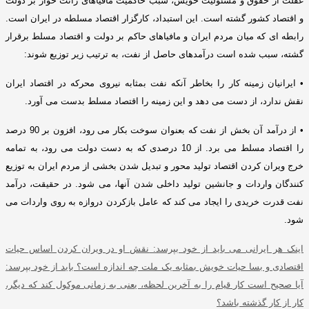
غفلت از حقوق و مسئولیت خویش، سبب حاکمیت مافیاهای رانت خوار بر دولت
و اقتصاد کشور گشته است
.
این استبداد، کارگزار اقتصاد مسلطه در ایران است
.
رابطه ای که میان مردم ایران و مافیاهای حاکم بر دولت و اقتصاد مسلط برقرار
گشته، سبب شده است درآمدهای حاصل از نفت، به ترتیب زیر توزیع شوند
:
•
ایرانیان زمینه کار را بخاطر آنکه نفت بمثابه نیروی محرکه در اقتصاد ایران
نقش ندارد، از دست می دهد و این زمینه را اقتصاد مسلط بدست می آورد
.
•
از درآمد آن بخش از نفت که بعنوان سوخت بکار می رود، افزون بر
90
درصد
را اقتصاد مسلط می برد
.
از
10
درصدی که به دست دولت می رود، به تمامه
خرج ویران کردن اقتصاد تولید محور و تبدیل شدن بخشی از مردم ایران به توزیع
کنندگان واردات و جانشین تولید داخلی شدن آنها، می شود
.
در حقیقت، درآمد
نفت قدرت خریدی را ایجاد می کند که عامل بازکردن دروازه به روی واردات می
شود
.
اینک هر ایرانی می باید از خود بپرسد
:
نقش او در ویران کردن اساس حیات
اقتصادی و بسا حیات خویش بمثابه یک ملت چه اندازه است؟ باید از خود بپرسد
:
آیا صحیح است کار قیام را به آخرین لحظه، یعنی به زمانی موکول کند که دیگر،
کار از کار گذشته باشد؟