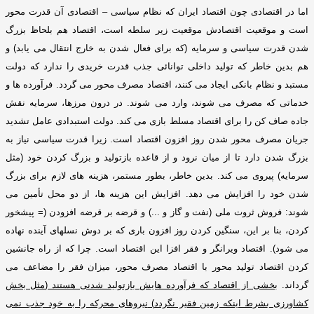
اما در اقتصادی چون اقتصاد ایران که نظام سیاسی – اقتصادی آن قدرت محور
است و موقعیت اقتصادش موقعیت زیر سلطه است، اقتصاد هم بلحاظ بزرگ
شدن قدرت سیاسی و سرمایه
(
که برای فعال شدن به خارج انتقال می یابد
)
و
هم بدین خاطر که تولید داخلی توانائی جذب قدرت خریدی را ندارد که دولت
مستبد و نظام بانکی ایجاد می کنند، اقتصاد مصرف محور می گردد
.
فرآورده ها و
خدماتی که مصرف می شوند، وارد می شوند
.
در درون مرزها، سرمایه نقش
جاده صاف کن را برای اقتصاد مسلط بازی می کند
.
دولت استبدادی عامل تشدید
جریان مصرف محور شدن روز افزون اقتصاد است
.
زیرا قدرت سیاسی نیاز به
بزرگ شدن دارد تا از میان نرود و از قاعده بازتولید و بزرگ کردن خود
(
مثل
سرمایه
)
پیروی می کند
.
بدین خاطر، بطور مستمر، هزینه های لازم برای بزرگ
شدن خود را افزایش می دهد
.
افزایش این هزینه ها، از دو محل تأمین می
شوند
:
فروش ثروت ملی
(
نفت و گاز و
...)
و قرضه بر قرضه افزودن
(=
پیشخور
کردن، بنا بر این، سنگین کردن روز افزون باری که بر دوش نسلهای آینده نهاده
می شود
).
اقتصاد ویرانگر و فقر افزا این اقتصاد است
.
چرا که از راه جانشین
کردن اقتصاد تولید محور با اقتصاد مصرف محور، میزان فقر را مضاعف می
گرداند
.
بخشی از اقتصاد که فرآورده هایش بازتولید شدنی هستند
(
مثل بخش
کشاورزی بشرط اینکه زمین فقیر نگردد
)
نیروهای محرکه را به خود جذب نمی