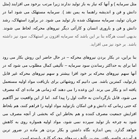
مثل سرمایه
)
و آنها که نیاز به باز تولید ندارند زیرا مرتب برخود می افزایند
(
مثل
دانش و فن و اندیشه راهنما به یمن نقد
).
سرمایه مستهلک می شود اما در
جریان تولید، سرمایه مستهلک شده باز تولید می شود
.
در برآورد استهلاک، رشد
دانش و فن و باروری انسان و کارآئی دیگر نیروهای محرکه، لحاظ می شوند
.
بدیهی است هرگاه بنا بر این باشد که سرمایه افزون بر استهلاک، سود نیز داشته
باشد
.
بر خود نیز می افزاید
.
بنا براین، در بکار بردن نیروهای محرکه – در حال حاضر این روش بکار می رود
اما برای به حداکثر رساندن سود سرمایه – تألیفی کمال مطلوب می شود که در
آنها سهم نیروهای محرکه بر خود افزا بیشتر و سهم نیروهای محرکه غیر قابل
بازتولید، کمترین باشد
.
می دانیم که روشهائی برای بازیافت مواد اولیه مستعمل
یافته اند و بکار می برند
.
این وعده را می دهند که زمانی هر ماده ای که مصرف
می شود، قابل بازگرداندن به حالت اول را پیدا کند
.
اما از این واقعیت نیز آگاهیم
که حتی زمانی که دانش و فن امکان بازتولید مواد اولیه را فراهم کنند، هم بلحاظ
افزایش جمعیت مصرف کننده و هم بخاطر این که بخشی از آنچه مصرف می
شود به چرخه باز تولید سپرده نمی شود، مواد اولیه همواره روی به کاهش
خواهد گذارد
.
پس اندازه نگاه داشتن و بکار بردن هر ماده در ضرور ترین
فرآورده، خاصه، یافتن بهترین تألیف نیروهای محرکه کاری بایسته است
.