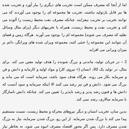
اما از آنجا که مصرف ممکن است تخریب های دیگری را ببار آورد و تخریب شده
ها نیز قابل بازتولید نباشند، تخریب ها مجموعه ای را بوجود می آوردند که می
توانند تخریب بر تخریب بیفزایند
.
چنانکه مصرف نفت محیط زیست را آلوده می
کند و تخریب نفت و محیط زیست، همراه با تخریبهای دیگر
(
برای مثال وسائل
نقلیه که مصرف می شوند
)
مجموعه ای را بوجود می آورند
.
هرگاه زمین و فضای
آن نتوانند این مجموعه را خنثی کنند، مجموعه ویران شده های ویرانگر، دائم بر
میزان ویرانی می افزاید
.
2 –
در جریان تولید، ماندنی و بزرگ شونده را هدف تولید معین می کند
.
برای
مثال، در تولید یک کالا، انسان
(=
نیروی کار
)
و مواد اولیه و کارمایه و دانش و فن
و سرمایه بکار می روند
.
هرگاه هدف سود باشد، سرمایه است که می ماند و
بزرگ می شود
.
دانش و فن نیز رشد می کنند الا اینکه سرمایه و سود آنست که
دانش ها و فنون رشد پذیر و رشد ناپذیر را تعیین می کند
.
چنانکه دانش ناسازگار
با سرمایه سالاری، رشد نمی کند
.
بدین سان، تخریب انسان و دیگر نیروهای محرکه و محیط زیست، نسبت مستقیم
پیدا می کند با بزرگ شدن سرمایه
.
از این رو، بزرگ شدن سرمایه، نیاز به بزرگ
شدن مصرف دارد
.
پس اگر محور اقتصاد مصرف انبوه می شود، نه بخاطر نیاز