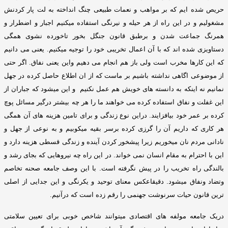
حریص شده ایم که بر مواهب و نعمات طبیعی چنگ انداخته به لت پار کردنش
مشغولیم و در این راه از هر حیله و نیرنگی استفاده میکنیم اجبار و اضطرار و
همرنگ جماعت شدن و برطبق قانون جنگل بخور تاخورده نشوی همگی
دستاویزی شده اند که با آن اعمال تخریبی خود را توجیه میکنیم
.
یعنی می دانیم
که این کارها مخرب است ولی باز هم انجام می دهیم واین یعنی نفاق
.
اگر حتی
از موضوعی اگاهی نداشته باشیم بر ماست که از ان اطلاع حاصل کرده در جهل
نمانیم نه اینکه به دانسته های خویش هم عمل نکنیم و این میشود که جباران از
این غفلت و نفاق استفاده کرده می خواهند ما را هر چه بیشتر درگیر مسائل پوچ
کرده بر عمر خود بیافزایند
.
دراین نوع زندگی و برای تامین هزینه های آن همگی
هر کاری که داریم آن را گرزی کرده برسر بقیه میکوبیم و به نوعی از جهل و
نادانی مردم نان میخوریم زیرا پیشخور کردن آینده و زندگی قسطی هزینه دارد و
این با احترام به مقام انسان نمی خواند
.
در این راه چه نیروهایی که بجای رشد و
بالندگی راه تخریب را در پیش نگرفته است
.
با این وصف جامعه صحنه تخاصم
وتضاد ونفاق میشود
.
دقیقاعکس معنای توحید و یکرنگی و این جدایی از اصلی
ترین قانون حیات سرنوشت جهنمی را رقم زده است که درآنیم
.
دریک جامعه مولفه های اقتصادی میتوانند شاخص خوبی برای تعیین سلامتی