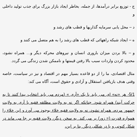
ج
-
توزیع برابر درآمدها، از جمله، بخاطر ایجاد بازار بزرگ برای جذب تولید داخلی
و
د – محل یابی سرمایه گذاریها و قطب های رشد و
ه – ایجاد شبکه راههائی که قطب های رشد را به هم متصل می کنند و
و – بالا بردن میزان باروری انسان و نیروهای محرکه دیگر و
...
همراه نشود،
محدود کردن واردات سبب بالا رفتن قیمتها و ناممکن شدن زندگی می گردد
.
مثال اقتصادی، ما را از دو قاعده بسیار مهم در اقتصاد و نیز در سیاست، خاصه
وقتی هدف بازیافتن استقلال و آزادی و حقوق است، آگاه می کند
:
5/1-
هر
«
نه
»
ای می باید با یک
«
آری
» (
مردم می باید انتخاب پیدا کنند تا به
حرکت آیند
)
همراه شود
.
چنانکه اگر نه به ولایت مطلقه فقیه با آری به ولایت
جمهور مردم، همراه نشود، نه به ولایت فقیه خلاء بوجود می آورد و این خلاء را
همواره قدرت
(=
زور
)
پر می کند
.
به سخن دیگر، ولایت فقیه بر جا می ماند در
شکل کنونی و یا در شکلی دیگر
.
بنا بر این،