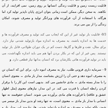
قابلیت زیست زمین و قابلیت زندگی انسانها بر روی زمین، نمی افزایند، از آن
نکاهند
.
به سخن دیگر، ممکن است زمانی بتوان انرژی پایان ناپذیر تولید کرد اما
هرگاه، با استفاده از آن، فرآورده های ویرانگر تولید و مصرف شوند،
امکان
زندگی را از بین می برند
.
8/3-
قابلیت باز تولید غیر از این که ایجاب می کند تولید و مصرف فرآورده ها و
خدمت ها به اندازه باشند، به مصرف به اندازه مواد بازتولید شدنی نیاز دارد
.
برای مثال، نفت و فلزها و گازها، دست کم در یک دوران طولانی، قابل باز تولید
نیستند
.
پس غیر از این که در بکار بردن آنها هم می باید اندازه نگهداشت، می
باید در تولید فرآورده هائی بکارشان برد که انسان بدانها نیاز قطعی دارد
.
و
9 -
سرمایه داری فزونی طلب، نیاز به مصرف انبوه دارد
.
برای این که انسان تن
به مصرف انبوه دهد و حتی آن را ارزش بشناسد، مدار باز مادی
↔
معنوی انسان
را با مدار بسته مادی
↔
مادی جانشین می کند
.
بدیهی است این کار را با برقرار
کردن رابطه انسان با قدرت می کند
.
در این مدار، نیازهای معنوی
(
مثل اظهار
عشق و علاقه
)
با فرآورده های مادی برآورده می شوند
.
انسان حقوقمند نه تنها
انسانی با مدار باز مادی
↔
معنوی است، نه تنها رشد او بدین مدار باز میسر می
شود، بلکه تولید و مصرف به اندازه بازتولید شدنی ها، نیازمند این مدار باز و