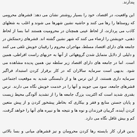
پندارند
.
این واقعیت، در اقتصاد، خود را بسیار روشنتر نشان می دهد
:
قشرهای محرومی
که روستاها را رها می کنند و حاشیه نشین شهرها می شوند و اغلب به شغلهای
کاذب می پردازند، از لحاظ عینی همچنان در محرومیت هستند اما بسا از لحاظ
ذهنی، خویشتن را ارضاء می کنند که شهر نشین گشته اند
.
قشرهای زحمتکش در
جامعه های دارای اقتصاد مسلط، مهاجران محروم را رقیبان خویش تلقی می کنند
و دلیلی از دلایل متمایل شدن گروههائی از آنها به حزبهای راست افراطی، همین
است
.
اما در جامعه های دارای اقتصاد زیر سلطه نیز، همین پدیده مشاهده می
شود
.
بدیهی است سرمایه سالاران که در کار برقرار کردن استبداد فراگیر
سرمایه داری هستند، از این ترس ها و از دلبستگی شدید به موقعیت اجتماعی
قشرهای جامعه، سود می جویند و آنها را در خدمت خویش نگاه می دارند
.
ترس
بقدری شدید است که اکثریت بزرگ جامعه ها را از تشدید آلودگی محیط زیست
و پایان جستن منابع و فقر و بیکاری که بخاطر پیشخور کردن و از پیش متعین
کردن آینده، گریبان فرزندان و نوه ها و نتیجه ها و نبیره های آنها را خواهد گرفت،
کم و بیش غافل نگاه می دارد
.
بدین قرار، کار بایسته رها کردن محرومان و نیز قشرهای میانی و بسا بالائی