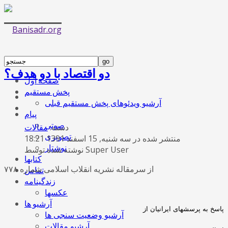
دو اقتصاد با دو هدف؟
صفحه اول
پخش مستقیم
آرشیو ویدئوهای پخش مستقیم قبلی
پیام
صوتی
دسته:
مقالات
تصویری
منتشر شده در سه شنبه, 15 اسفند 1391 18:21
نوشتار
نوشته شده توسط Super User
کتابها
از سرمقاله نشریه انقلاب اسلامی شماره ۷۷۸
تماس
زندگینامه
عکسها
آرشیو ها
پاسخ به پرسشهای ایرانیان از
آرشیو وضعیت سنجی ها
آرشیو مقالات