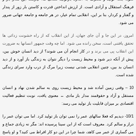
فرهنگ استقلال و آزادی است
.
از ارزش انداختن قدرت و کاستن بار زور از پندار
و گفتار و کردار، بنا بر این، انقلابی تمام عیار، در هر جامعه و جامعه جهانی ضرور
می شود
.
امروز، در این جا و آن جای جهان، از این انقلاب که از راه خشونت زدائی ها
تحقق یافتنی است، سخن رانده می شود
.
اما چه وقت جمهور انسانها به ضرورت
این انقلاب پی می برند و در
کار انجام آن می شوند؟ از دید انسان خوش بین،
پیش از آنکه دیر شود و محیط زیست را دیگر نتوان به زندگی باز آورد و از دید
انسان بد بین، چنین انقلابی شدنی نیست زیرا مرگ از درب وارد سرای زندگی
شده است
.
10 –
وقتی زمین آماده شد و محیط زیست روی به سالم شدن نهاد و انسان
مستقل و آزاد و حقوقمند مدار باز مادی
↔
معنوی یافت، نوبت تنظیم فعالیت
اقتصادی بر میزان قابلیت باز تولید می رسد
:
10/1-
دیدیم که فعلا سالهای عمر را نمی توان باز تولید کرد
.
اما می توان عمر را
دراز و سالم کرد
.
معروف است که از ابن سینا پرسیده اند
:
مگر نه زیادی جماع و
می گساری از عمر می کاهد، شما چرا در این دو کار افراط می کنید؟ و او پاسخ