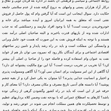
روابط اجتماعی و سیاسی و فرهنگی آن باشند در اداره بله قربان گویی و نفاق و
درکار آزاد هزاران پستی و وامهای به دروغ گرفته شده از عدم سلامتی جامعه
حکایت دارد
.
سوال اینجانب این است که آیا گرفتن وام که پول حاصل از فروش
نفتی است که متعلق به همه ایرانیان امروز و آینده میباشد برای خانه و
خودروخریدن درست است؟ آیا با وجود افراد نیازمند و زحمتکشی که نه جذب
ادارات شده ونه از بازیهای قدرت باخبرند و البته صاحبان اصلی درآمد نفت
هستند و با توجه به اینکه فروش نفت به این صورت که هست خود عامل ویرانی
و وابستگی این مملکت است و باید در راه رشد پایدار و تامین زیر ساختهای
اقتصادی اجتماعی و برای آیندگان بکار رود که نمیرود، می توان باز هم از عواید
نفت به عنوان وام استفاده کرده و فاصله خود را از صاحبا ن اصلی آن بیشتر
کرد؟ آیا تخریب در تخریب درست است؟ آیا این نوع مالکیت پشتوانه ای دارد؟
آیا آگاهی از این امر مسولیت برای انسان نمی آورد؟ آیا آگاهی ومسولبت پذیری
و اختیار و انسانیت جدایی پذیرند؟ آیا میتوان به یکی عمل کرد و از بقیه چشم
پوشید؟ آیا دانسته های آدمی تاریخ مصرف و مکان مصرف دارد؟ آیا معنای کار و
حرفه غیر از این است که باید در راه کشور وگشودن گرهی از زندگی توده
باشد؟ کارهای به اصطلاح عمرانی که با بودجه نفت وضمن کلاه برداریهای عظیم
و توسط تحصیلکرده های همین مملکت انجام می شوند در عوض رشد و تولید،
خرابی بر خرابی افزوده اند مثل خودرو سازی
.
و دیگر اینکه با حفر چاههای عمیق