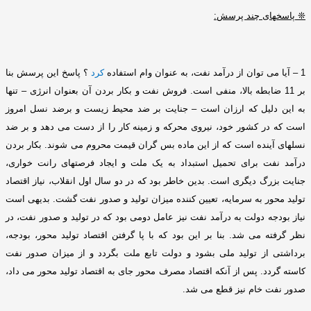
❊
پاسخهای چند پرسش
:
1 –
آیا می توان از درآمد نفت، به عنوان وام استفاده
کرد
؟ پاسخ این پرسش بنا
بر
11
ضابطه بالا، منفی است
.
فروش نفت و بکار بردن آن بعنوان انرژی – تنها
به این دلیل که ارزان است – جنایت بر ضد محیط زیست و برضد نسل امروز
است که در کشور خود، نیروی محرکه و زمینه کار را از دست می دهد و بر ضد
نسلهای آینده است که از این ماده بس گران قیمت محروم می شوند
.
بکار بردن
درآمد نفت برای تحمیل استبداد به یک ملت و ایجاد فرصتهای رانت خواری،
جنایت بزرگ دیگری است
.
بدین خاطر بود که در دو سال اول انقلاب، نیاز اقتصاد
تولید محور به سرمایه، تعیین کننده میزان تولید و صدور نفت گشت
.
بدیهی است
نیاز بودجه دولت به درآمد نفت نیز عامل دومی بود که در تولید و صدور نفت، در
نظر گرفته می شد
.
بنا بر این بود که با پا گرفتن اقتصاد تولید محور، بودجه،
برداشتی از تولید ملی بشود و دولت تابع ملت بگردد و از میزان صدور نفت
کاسته گردد
.
پس از آنکه اقتصاد مصرف محور جای به اقتصاد تولید محور می داد،
صدور نفت خام نیز قطع می شد
.