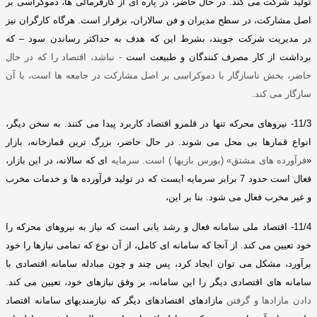
تولید شرکت می کند
.
در حال حاضر، در پاره ای از کارفرمائی ها، دموکراسی بر
اصل مشارکت، در سطح مدیران و فن سالاران، برقرار است
.
هرگاه کارگران نیز
در مدیریت شرکت جویند،
بشرط این که هدف به حداکثر رساندن سود – که
برداشت از کار مصرف کنندگان و طبیعت است
-
نباشد، اقتصاد را که در حال
حاضر، بخش ناسازگار با دموکراسی بر اصل مشارکت در جامعه ها است، با آن
سازگار می کند
.
11/3-
نیروهای محرکه تنها در قلمرو اقتصاد کاربرد پیدا می کنند
.
به سخن دیگر،
انواع قمارها بی محل می شوند
.
در حال حاضر، بزرگ ترین قمارخانه، بازار
«
فرآورده های مشتق
» (
بورس بازیها
)
است
.
سرمایه
ای که سالانه، در این بازار،
فعال است حدود
7
برابر سرمایه ایست که در تولید فرآورده ها و خدمات مخرب
و غیر مخرب فعال می شود
.
بنا بر این،
11/4-
اقتصاد ملی سامانه فعال و رشد یابی است که نیاز به نیروهای محرکه را
خود تعیین می کند
.
از آنجا که سامانه ای کامل، از آن نوع که تمامی نیازها را خود
برآورد، مشکل می توان ایجاد کرد، پس چند و چون مبادله سامانه اقتصادی با
سامانه های اقتصادی دیگر را این سامانه، بر وفق نیازهای خود، تعیین می
کند
.
دادن مازادها و گرفتن
مازادهای اقتصادهای دیگر که نیازمندیهای سامانه اقتصاد