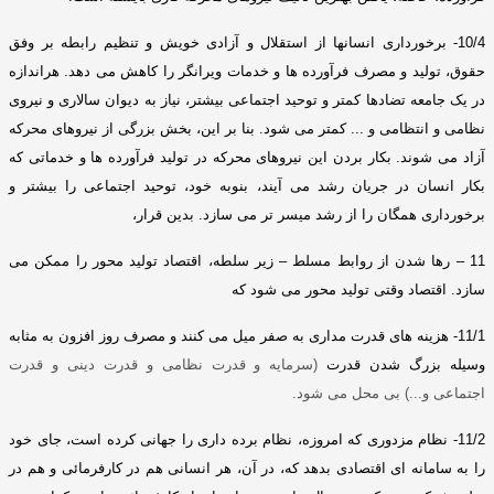
10/4-
برخورداری انسانها از استقلال و آزادی خویش و تنظیم رابطه بر وفق
حقوق، تولید و مصرف فرآورده ها و خدمات ویرانگر را کاهش می دهد
.
هراندازه
در یک جامعه تضادها کمتر و توحید اجتماعی بیشتر، نیاز به دیوان سالاری و نیروی
نظامی و انتظامی و
...
کمتر می شود
.
بنا بر این، بخش بزرگی از نیروهای محرکه
آزاد می شوند
.
بکار بردن این نیروهای محرکه در تولید فرآورده ها و خدماتی که
بکار انسان در جریان رشد می آیند، بنوبه خود، توحید اجتماعی را بیشتر و
برخورداری همگان را از رشد میسر تر می سازد
.
بدین قرار،
11 –
رها شدن از روابط مسلط – زیر سلطه، اقتصاد تولید محور را ممکن می
سازد
.
اقتصاد وقتی تولید محور می شود که
11/1-
هزینه های قدرت مداری به صفر میل می کنند و مص
رف روز افزون به مثابه
وسیله بزرگ شدن قدرت
(
سرمایه و قدرت نظامی و قدرت دینی و قدرت
اجتماعی و
...)
بی محل می شود
.
11/2-
نظام مزدوری که امروزه، نظام برده داری را جهانی کرده است، جای خود
را به سامانه ای اقتصادی بدهد که، در آن، هر انسانی هم در کارفرمائی و هم در