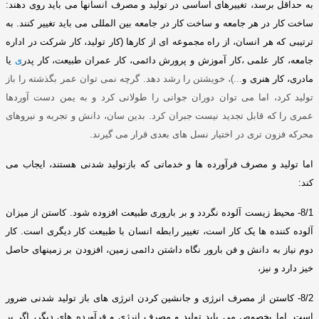
به حداقل برسد، تغییرهای اساسی در تولید و مصرف انسانها می باید روی دهند
:
ساخت کار در هر جامعه و ساخت کار در جامعه بین المللی می باید تغییر کنند
.
به
ترتیبی که هر انسان، از راه مجموعه ای از کارها
(
کار تولید، کار
شرکت در اداره
جامعه، کار علمی ،کار آموزش و پرورش دائمی، کار عمران طبیعت، کار پدر
ی
یا
مادری، کار هنری و
...)
، خویشتن را رشد دهد
.
گرچه نمی توان عمر بگذشته را باز
تولید کرد، اما می توان دوران جوانی را طولانی کرد و به یمن دست آوردها
عمری را که قابل تجدید نیست جبران کرد
.
بدین سان، دانش و تجربه و نیروهای
محرکه فزون تری در اختیار نسل های بعدی قرار می گیرند
.
اما تولید و مصرف فرآورده ها و خدماتی که بازتولید شدنی هستند، ایجاب می
کند
:
8/1-
محیط زیست آلوده نگردد و بر باروری طبیعت افزوده شود
.
کاستن از میزان
آلوده کننده ها یک کار است، تغییر رابطه انسان با طبیعت کار دیگری است
.
کار
دوم نیاز به دانش و فن بارور نگاه داشتن دائمی زمین، افزودن بر زمینهای حاصل
خیز دارد و نیز،
8/2-
کاستن از مصرف انرژی و جانشین کردن انرژی های باز تولید شدنی ضرور
است
.
اما بخصوص می باید تولید و مصرف انرژی و فرآورده های دیگر، اگر بر