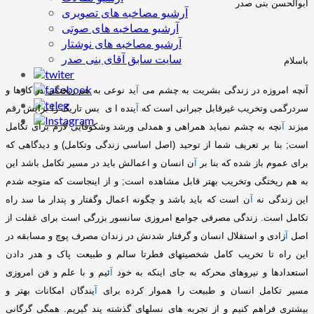
ابوالحسن بنی صدر
آرشیو مصاخبه های تصویری
آرشیو مصاخبه های صوتی
آرشیو مصاخبه های نوشتار
سایت سابق آقای بنی صدر
باسلام
آنچه امروزه در زندگی بشریت به چشم می
آ
ید نوعی به هم ریختگی در کارها و
سردرگمی وتخریب غیرقابل جبرانی است که
آ
ینده ا ی بس تاریک را برایش رقم
میزند
آ
نچه به چشم نمیاید همراهی و همدلی ورشد وشکوفایی لازم برای تکامل
است
;
بنا بر تعریف شما از توحید
(
اصل اساسی زندگی وتکامل
)
و دیدگاهی که
برای عموم باز شده که بنا بر
آ
ن انسان و اعمالش باید در مسیر تکامل باشد این
به هم ریختگی وتخریب بهتر قابل مشاهده است
;
و از اینجاست که متوجه شدم
این زندگی نه
آ
ن است که باید باشد و چگونه اعمال وگفتار و پندار ما سد راه
تکامل است
.
زندگی مصرفی جوامع امروزی سانسور بزرگی است برای غفلت از
اصل
آ
زادی و استقلال انسان و گرفتار شدنش در زندان مصرف پوچ و مسابقه در
این راه تا تخریب کامل شخصیتهای فطرتا سالم و طبیعت پاک و هدر دادن
استعدادها و نیروهای محرکه به جای اینکه به خود
آ
ئیم و با علم و فن امروزی
مسیر تکامل انسان و طبیعت را هموار کرده برای
آ
یندگان امکانات بهتر و
بیشتری فراهم کنیم و از تجربه های نسلهای گذشته پند گیریم
.
همگی گرگانی