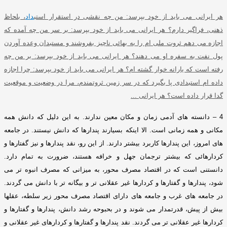
هر ایرانی می باید از خود بپرسد
:
من چه نقشی در استقرار استب
داد
، بلحاظ
ذهنی، فراگیر دارم؟ هر ایرانی می باید از خود بپرسد
:
بر سر من چه آمده که
اجازه می دهم ثروت ملی ام را به بهائی ناچیز بفروشند و مستبدان وعده آوردن
پول نفت به سفره او می دهند؟ هر ایرانی می باید از خود بپرسد
:
بر من چه
رفته است که یارانه خوار گشته ام؟ هر ایرانی می باید از خود بپرسد
:
چرا اجازه
داده ام استبدادی پا بگیرد که در سر زمین ثروتمندم، مرا در وضعیت و موقعیت
گدا قرار داده است؟ هر ایرانی
...
4 –
دانسته های آدمی زمان و مکان معین ندارند
.
به این دلیل که دانش همه
مکانی و همه زمانی است
.
الا اینکه بسیارند پندارها که دانش نیستند
.
در جامعه
های امروز، این پندارها کاربرد بیشتر دارند
.
از این رو، نقد پندارها و نیز گفتارها و
کردارهائی که بیشتر ترجمان جهل و خرافه هستند، ضرورت به تمام دارد
.
دانستنی است که در اقتصاد مصرف محور، به میزانی که مصرف انبوه تر می
شود، پندارها و گفتارها و کردارها غیر عقلانی تر و بیگانه تر با دانش می گردند
.
در جامعه های غرب و جامعه های دارای اقتصاد مصرف محور زیر سلطه، عقلها
بیش از پیش، قدرتمدار می شوند و در بحبوحه رشد دانش، پندارها و گفتارها و
کردارها غیر عقلانی تر می گردند
.
نقد پندارها و گفتارها و کردارهای غیر عقلانی و