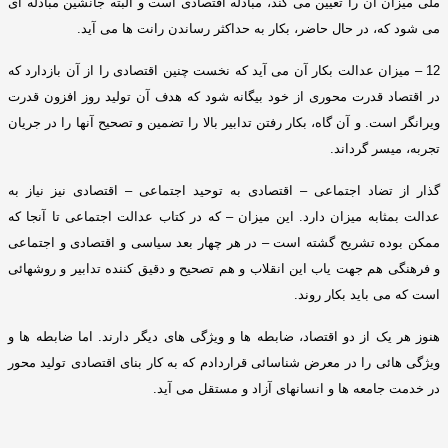
ملی میزان آن را تعیین می کند، مبادله اقتصادی است و البته جانشین مبادله ای
می شود که، در حال حاضر، بکار به حداکثر رساندن رانت ها می آید
.
12 –
میزان عدالت بکار آن می آید که نخست چنین اقتصادی را از آن بازدارد که
در اقتصاد قدرت محوری از خود بیگانه شود که هدف آن تولید روز افزون قدرت
ویرانگر است
.
و آن گاه، بکار رفتن تدابیر بالا را تضمین و تصحیح آنها را در جریان
تجربه، میسر گرداند
.
گذار از تضاد اجتماعی – اقتصادی به توحید اجتماعی – اقتصادی نیز نیاز به
عدالت بمثابه میزان دارد
.
این میزان – که در کتاب عدالت اجتماعی تا آنجا که
ممکن بوده تشریح گشته است – در هر چهار بعد سیاسی و اقتصادی و اجتماعی
و فرهنگی هم جهت یاب این انقلاب و هم تصحیح و دقیق کننده تدابیر و روشهائی
است که می باید بکار روند
.
هنوز هر یک از دو اقتصاد، ضابطه ها و ویژگی های دیگر دارند
.
اما ضابطه ها و
ویژگی هائی را در معرض شناسائی قراردادم که به کار بنای اقتصادی تولید محور
در خدمت جامعه ها و انسانهای آزاد و مستقل می آید
.