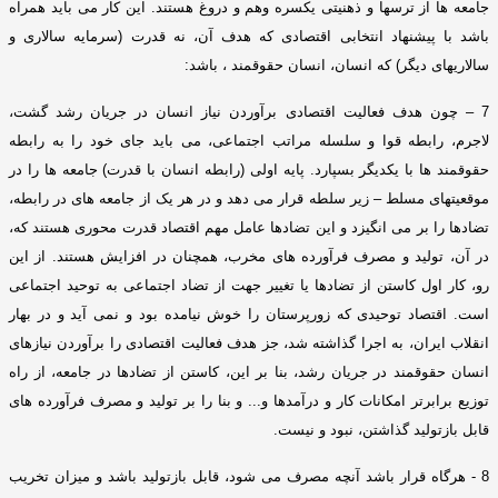
جامعه ها از ترسها و ذهنیتی یکسره وهم و دروغ هستند
.
این کار می باید همراه
باشد با پیشنهاد انتخابی اقتصادی که هدف آن، نه قدرت
(
سرمایه سالاری و
سالاریهای دیگر
)
که انسان، انسان حقوقمند ، باشد
:
7 –
چون هدف فعالیت اقتصادی برآوردن نیاز انسان در جریان رشد گشت،
لاجرم، رابطه قوا و سلسله مراتب اجتماعی، می باید جای خود را به رابطه
حقوقمند ها با یکدیگر بسپارد
.
پایه اولی
(
رابطه انسان با قدرت
)
جامعه ها را در
موقعیتهای مسلط – زیر سلطه قرار می دهد و در هر یک از جامعه های در رابطه،
تضادها را بر می انگیزد و این تضادها عامل مهم اقتصاد قدرت محوری هستند که،
در آن، تولید و مصرف فرآورده های مخرب، همچنان در افزایش هستند
.
از این
رو، کار اول کاستن از تضادها یا تغییر جهت از تضاد اجتماعی به توحید اجتماعی
است
.
اقتصاد توحیدی که زورپرستان را خوش نیامده بود و نمی آید و در بهار
انقلاب ایران، به اجرا گذاشته شد، جز هدف فعالیت اقتصادی را برآوردن نیازهای
انسان حقوقمند در جریان رشد، بنا بر این، کاستن از تضادها در جامعه، از راه
توزیع برابرتر امکانات کار و درآمدها و
...
و بنا را بر تولید و مصرف فرآورده های
قابل بازتولید گذاشتن، نبود و نیست
.
8 -
هرگاه قرار باشد آنچه مصرف می شود، قابل بازتولید باشد و میزان تخریب