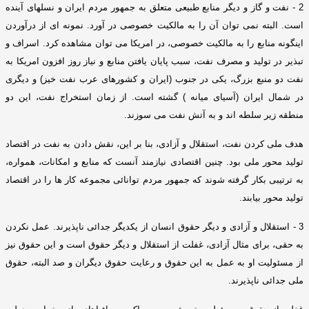
2 -
نفت و گاز و دیگر منابع طبیعی متعلق به جمهور مردم ایران و نسلهای آینده
است
.
البته نمی توان آن را به مالکیت خصوصی در آورد
.
نمونه ای از درآوردن
اینگونه منابع را به مالکیت خصوصی، در امریکا می توان مشاهده کرد
.
اسراف و
تبذیر در تولید و مصرف نفت، سبب پایان یافتن منابع و نیاز روز افزون امریکا به
نفت دو منبع بزرگ، یکی در جنوب
(
ایران و کشورهای عرب نفت خیز
)
و دیگری
در شمال ایران
(
آسیای میانه
)
گشته است
.
از زمان استخراج نفت، این دو
منطقه زیر سلطه اند و به آتش نفت می سوزند
.
هدف ملی کردن نفت، استقلال و آزادی، بنا بر این، نقش دادن به نفت در اقتصاد
تولید محور ملی بود
.
چنین اقتصادی نیازمند آنست که منابع و امکانات، همواره،
به ترتیبی بکار گرفته شوند که جمهور مردم توانائی مجموعه کار ها را در اقتصاد
تولید محور بیابند
.
3 -
استقلال و آزادی و دیگر حقوق انسان از یکدیگر جدائی ناپذیرند
.
عمل نکردن
به حقی، برای مثال آزادی، غفلت از استقلال و دیگر حقوق است و این حقوق نیز
از مسئولیت او به عمل به این حقوق و رعایت حقوق دیگران و صد البته، حقوق
ملی جدائی ناپذیرند
.