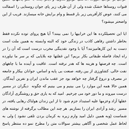
قنوات روستاها خشک شده ولی از آن طرف زیر پای جوان روستایی را اسفالت
می کنند، عوض کارآفرینی زیر بار قسط و وام برایش خانه میسازند
.
فریب از این
واضحتر میشود؟
ایا این تحصیلکرده ها این خرابیها را نمی بینند؟ آیا هیچ پروای توده نکرده فقط
بخاطر داشتن رفاهی کاذب در زندگی خود که البته وابسته به همین ملت است
دست به این کارهامیزنند؟ آیا با وجود نقدینگی مخرب درست است که آن را در
راه ایجاد فاصله طبقاتی بکار بریم؟ این غفلتها چه بلایایی که بر سر ما نیاورده
است
.
چه فرصتها و هزینه ها که هدر نرفته است
.
عاقبت و آینده ما با چاههای
نفت خالی
،
کشاورزی از بین رفته
،
صنعت بی پایه و اساس
،
جوانان بیکار و جامعه
در مصرف و دروغ گرفتار چه خواهد بود جز عقب ماندن ایران و نفرین آیندگان
.
همین حالا همه این موارد را می بینیم و می بینیم که چگونه دیگران در مسیر
درست میروند و ما دور خود می چرخیم
.
امید که به یاری حق و روشنگری آزادگان
عقلها آزاد وعزمها علیه استبداد جزم شود تا از این زندان هولناک رهایی یافته، در
مسیر رشد و آزادی ایران را بسازیم
.
هر چند این مطالب برگرفته از نوشته های
شماست
(
وبه همین دلیل امید وارم زیره به کرمان بردن تلقی نشود
)
ولی به
لحاظ عمل شخصی و آگاهی بیشتر سوالات متن را مطرح نمو ده منتظر پاسخ