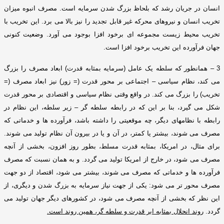
انسان در جریان رشد که بلحاظ بزرگ شدن سرمایه است
.
مصرف انبوه میزان
تخریب انسان و نیروهای محرکه غیر قابل تجدید را نیز بالا می برد
.
این تخریب با
تخریب محیط زیست مجموعه ای برخود افزا بوجود می آورد
.
وضعیت کنونی
جهان فرآورده این تخریب برخود افزا است
.
3 –
همانطور که سلطه یک عامل
(
سرمایه بمثابه قدرت
)
ابعاد مصرف را بزرگ
می کند، نظام سیاسی – اجتماعی بر محور قدرت
(=
زور
)
نیز ابعاد مصرف
(=
تخریب
)
را بزرگ می کند
.
در واقع وقتی نظام سیاسی و اقتصادی بر محور قدرت
شکل می گیرد، بنا بر این که در رابطه سلطه گر – زیر سلطه، این نظام در
رابطه با نظامهای دیگر، چه موقعیتی را داشته باشد، فرآورده ها و خدماتی که
مصرف می شوند، بیشتر یا کمتر، در آن و یا در بیرون آن نظام تولید می شوند
.
برای مثال، در امریکا، بمثابه قدرت مسلط، بطور روز افزون، بخشی از آنچه
مصرف می شود، در خارج از امریکا تولید می گردد
.
و به همان نسبت که مصرف
فرآورده ها و خدماتی که مصرف می شوند، بیشتر می شود، اقتصاد از دو جهت
مصرف محور تر می شود
:
یکی از جهت نیاز سرمایه به بزرگ شدن و دیگری، از
این نظر که بخشی از آنچه مصرف می شود، در کشورهای دیگر جهان تولید می
گردد
.
روند انحلال بمثابه ابر قدرت و سلطه گر، همین روند است
.