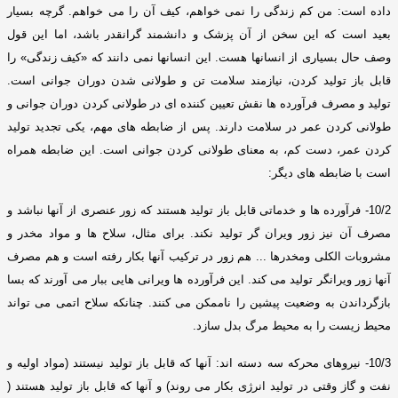
داده است
:
من کم زندگی را نمی خواهم، کیف آن را می خواهم
.
گرچه بسیار
بعید است که این سخن از آن پزشک و دانشمند گرانقدر باشد، اما این قول
وصف حال بسیاری از انسانها هست
.
این انسانها نمی دانند که
«
کیف زندگی
»
را
قابل باز تولید کردن، نیازمند سلامت تن و طولانی شدن دوران جوانی است
.
تولید و مصرف فرآورده ها نقش تعیین کننده ای در طولانی کردن دوران جوانی و
طولانی کردن عمر در سلامت دارند
.
پس از ضابطه های مهم، یکی تجدید تولید
کردن عمر، دست کم، به معنای طولانی کردن جوانی است
.
این ضابطه همراه
است با ضابطه های دیگر
:
10/2-
فرآورده ها و خدماتی قابل باز تولید هستند که زور عنصری از آنها نباشد و
مصرف آن نیز زور ویران گر تولید نکند
.
برای مثال، سلاح ها و مواد مخدر و
مشروبات الکلی ومخدرها
...
هم زور در ترکیب آنها بکار رفته است و هم مصرف
آنها زور ویرانگر تولید می کند
.
این فرآورده ها ویرانی هایی ببار می آورند که بسا
بازگرداندن به وضعیت پیشین را ناممکن می کنند
.
چنانکه سلاح اتمی می تواند
محیط زیست را به محیط مرگ بدل سازد
.
10/3-
نیروهای محرکه سه دسته اند
:
آنها که قابل باز تولید نیستند
(
مواد اولیه و
نفت و گاز وقتی در تولید انرژی بکار می روند
)
و آنها که قابل باز تولید هستند
(