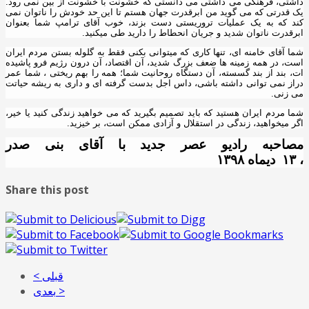
داشتی، فرهنگی می داشتی می دانستی که خشونت با خشونت از بین نمی رود.
یک قدرتی که می گوید من ابرقدرت جهان هستم تا این حد خودش را ناتوان نمی
کند که به یک عملیات تروریستی دست بزند، خوب آقای ترامپ شما بعنوان
ابرقدرت ناتوان شدید و جریان انحطاط را دارید طی میکنید.
شما آقای خامنه ای، تنها کاری که میتوانی بکنی فقط به گلوله بستن مردم ایران
است، در همه زمینه ها ضعف بزرگ شدید، آن اقتصاد، آن درون رژیم فرو پاشیده
ات، بند از بند گسسته، آن دستگاه روحانیت شما؛ همه را بهم ریختی ، شما عمر
دراز نمی توانی داشته باشی، داس اجل بدست گرفته ای و داری به ریشه حیاتت
می زنی.
شما مردم ایران هستید که باید تصمیم بگیرید که می خواهید زندگی کنید یا خیر،
اگر میخواهید، زندگی در استقلال و آزادی ممکن است، بر خیزید.
مصاحبه رادیو عصر جدید با آقای بنی صدر
،
۱۳
دیماه
۱۳۹۸
Share this post
< قبلی
بعدی >