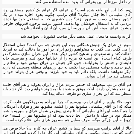
در داخل مرزها از این بحرانی که پدید آمده استفاده می کنند.
دوم: کجا این امر واقع شده است؟ در عراق، اگر عراق یک کشور مستقلی بود،
آقای سلیمانی آنجا چکار میکرد؟ آقای ترامپ چگونه بخود اجازه میداد در یک
کشور مستقل دست به ترور بزند؟ پس کشوری که به استقلال خود بها ندهد،
مردمی که به استقلال خودشان بها ندهند، کشور عرصه برخورد قدرتهای خارجی
میشود. عراق نمونه اش، آن سوریه، آن یمن، آن لبنان و افغانستان و....
اگر به وابسته ها مجال عمل بدهید دیگر صاحب کشورتان نخواهید شد.
سوم: در عراق یک جنبش همگانی بود، این جنبش چه می گفت؟ همان استقلال
را می گفت. می گفت نه میخواهیم رژیم ایران در امور ما دخالت کند نه آمریکا
دخالت کند و نه سعودی و نه هیچ کشور دیگر. هدف این بحران سازی مشترک دو
طرف کدام است؟ این است که مردم را از خیابانها جمع کنند و بفرستند خانه
هایشان و جنبش را بخوابانند، چون اگر جنبش در عراق موفق شود و نظام را
تغییر بدهند و دولت مستقلی پیدا بکنند، نه تنها رژیمهای منطقه وضعیتی که دارند
دیگر نخواهند داشت، بلکه دائم باید به خود بلرزند. و وقتی عراق بتواند خود را
مستقل کند چرا ایران نتواند.
هم آقای ترامپ میخواهد که جنبش مردم عراق و ایران بخوابد و هم آقای خامنه
ای، نفع مشترک دارند، اینکه موفق میشوند یا نمیشوند خواهیم دید. اگر نشد باید
منتظر شد که این بحران سازی دو طرفه دنباله پیدا کند.
خوب حالا بیاییم از آقای ترامپ بپرسیم که چرا این آدم به دروغگویی عادت کرده،
میگه که این آقای سلیمانی میلیونها نفر را کشته، میلیونها نفر و هزاران آمریکایی
را هم کشته، این آقای سلیمانی که تا چندی پیش در شمال عراق و سوریه با شما
همکار بود در جنگ با داعش، آنجا یادت نبود که او میلیونها نفر را کشته؟ حالا
دروغ به این بزرگی میگه، طرف مقابل هم سه روز عزای ملی اعلام کرده است.
حالا از آقای ترامپ میپرسم که شما در کشور عراق چه کاره ای؟ حالا فرض می
کنیم که تو راست میگویی و آقای سلیمانی این کار ها را کرده است، آخه این