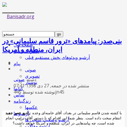
بنی‌صدر: پیامدهای «ترور قاسم سلیمانی» در
صفحه اول
ایران، منطقه و آمریکا
پخش مستقیم
آرشیو ویدئوهای پخش مستقیم قبلی
پیام
صوتی
تصویری
دسته:
صوتی
نوشتار
منتشر شده در جمعه, 27 دی 1398 07:41
کتابها
نوشته شده توسط 445jn45
تماس
زندگینامه
عکسها
آرشیو ها
با کشته شدن قاسم سلیمانی در بغداد، آقای خامنه‌ای وعده
:
رادیو عصر جدید
انتقام سخت داده است. بنظر شما این اقدام که با دستور آقای ترامپ انجام
آرشیو وضعیت سنجی ها
شده است، چه پیامدهایی در ایران، منطقه و آمریکا خواهد داشت؟
آرشیو مقالات