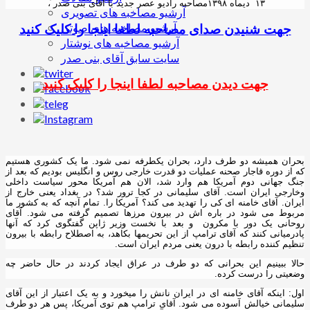
۱۳ دیماه ۱۳۹۸
مصاحبه رادیو عصر جدید با آقای بنی صدر ،
آرشیو مصاخبه های تصویری
جهت شنیدن صدای مصاحبه لطفا اینجا را کلیک کنید
آرشیو مصاخبه های صوتی
آرشیو مصاخبه های نوشتار
سایت سابق آقای بنی صدر
جهت دیدن مصاحبه لطفا اینجا را کلیک کنید
بحران همیشه دو طرف دارد، بحران یکطرفه نمی شود. ما یک کشوری هستیم
که از دوره قاجار صحنه عملیات دو قدرت خارجی روس و انگلیس بودیم که بعد از
جنگ جهانی دوم آمریکا هم وارد شد، الان هم آمریکا محور سیاست داخلی
وخارجی ایران است. آقای سلیمانی در کجا ترور شد؟ در بغداد یعنی خارج از
ایران. آقای خامنه ای کی را تهدید می کند؟ آمریکا را. تمام آنچه که به کشور ما
مربوط می شود در باره اش در بیرون مرزها تصمیم گرفته می شود. آقای
روحانی یک دور با مکرون و بعد با نخست وزیر ژاپن گفتگوی کرد که آنها
پادرمیانی کنند که آقای ترامپ از این تحریمها بکاهد، به اصطلاح رابطه با بیرون
تنظیم کننده رابطه با درون یعنی مردم ایران است.
حالا ببینیم این بحرانی که دو طرف در عراق ایجاد کردند در حال حاضر چه
وضعیتی را درست کرده.
اول: اینکه آقای خامنه ای در ایران نانش را میخورد و به یک اعتبار از این آقای
سلیمانی خیالش آسوده می شود. آقای ترامپ هم توی آمریکا، پس هر دو طرف