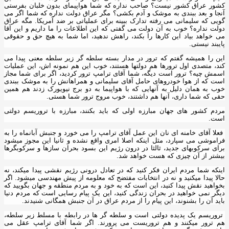
کشور عراق کشور نیست؟ صاحب نداره که شما هواپیمای بدون خلبان بفرستی
آنجا و بعد ببندی به موشک و آدم بکشی؟ مگر عراق دولت نداره که شما اگر می
گویی که سلیمانی می رفته تدارک ببینه برای عملیاتی بر ضد آمریکا. مگه عراق
دولت نداره؟ خوب به آن دولت می گفتی که این اطلاعات را ما داریم و این آقا
می خواهد بیاد این کارها را بکند، راهش ندهید، اما شما به هیچ حق و حقوقی
پایبند نیستی.
این را همیشه گفتم که ترور در مدار بسته سلطه گر زیر سلطه معنی پیدا می
کند، متصدی اول ترورها هم دولتها هستند، خوب این هم نمونه اش، این عملیات
اسمش چیه؟ ترور است دیگه، شما آقای ترامپ ترور کردید، اگر برای شما مجاز
است که از هوا خودروهای حامل آقای سلیمانی و همراهانش را به موشک ببندی
خوب به همان دلیل به آنهایی که با هواپیما به دو برج نیویورک زدند هم همین
حقی که شما داری، آنها هم داشتند، خوب مروج ترور شما هستی.
مردم کشور های جهان مبارزه اولی که باید بکنند، مبارزه با تروریسم دولتی
است.
فعلا آقای خامنه ای نان این عمل آقای ترامپ را می خورد و جنبش آبانماه را به
فراموشی می سپارد، مثل اینکه اصلا امری واقع نشده و ثانیا این مجوز میشود
برای سرکوبهای جدید، ثالثا در درون رژیم این بسود بحران سازها و سرکوبگرها
بیشتر از آن چیزی که هست خواهد شد.
اینکه شما مردم ایران فکر کنید که در تعادل درونی رژیم نقشی پیدا میکند، نه
حالا پیدا میکنید و نه در انتخابات مفتضح که معلومه از پیش مهندسی میشود. اگر
بخواهید نقش پیدا کنید، این است که به خود و به مردم منطقه و جهان بگویید که
دیگر نمی خواهید در بحران زندگی کنید، این یک پیام رسایی است که مردم دنیا
باید آن را بشنوند، این پیام را از مردم عراق در آن جنبش همگانی شنیدند.
تروریسم یک پدیده دولتی است و سلطه گر ها در رابطه با مسلط زیر سلطه،
هم ترور میکنند و هم تروریست می پرورند. اگر شما آقای ترامپ عقل می