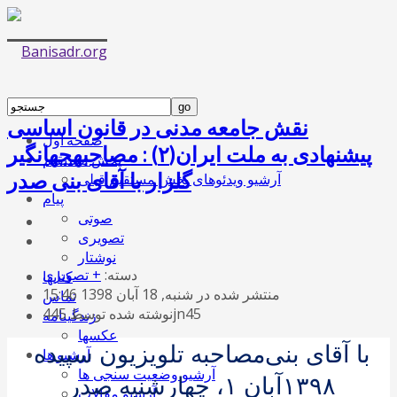
نقش جامعه مدنی در قانون اساسی
صفحه اول
پیشنهادی به ملت ایران(۲) : مصاحبهجهانگیر
پخش مستقیم
گلزار با آقای بنی صدر
آرشیو ویدئوهای پخش مستقیم قبلی
پیام
صوتی
تصویری
نوشتار
دسته:
+ تصویری
کتابها
منتشر شده در شنبه, 18 آبان 1398 15:46
تماس
نوشته شده توسط 445jn45
زندگینامه
عکسها
با آقای بنی
مصاحبه تلویزیون سپیده
آرشیو ها
آرشیو وضعیت سنجی ها
۱۳۹۸
آبان
۱
، چهارشنبه
صدر
آرشیو مقالات