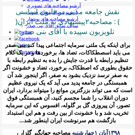
آرشیو مصاخبه های تصویری
نقش جامعه مدنی در قانون اساسی
آرشیو مصاخبه های صوتی
آرشیو مصاخبه های نوشتار
) : مصاحبه
۲
پیشنهادی به ملت ایران(
سایت سابق آقای بنی صدر
تلویزیون سپیده با آقای بنی صدر
برای اینکه یک ملتی سرمایه اجتماعی پیدا کند
:
بنی صدر
می باید اسصطکاکات، تضاد ها، برخوردها و در یک کلام
تنظیم رابطه با قدرت جایش را بده به تنظیم رابطه با
حقوق بطوری که اصطکاک، برخورد، تضاد و خشونت اگر
به صفر نرسد نزدیک بشود به صفر، اگر اینجور شد آن
همبستگی در جامعه پدید می آید که یک نیروی عظیم
است که می تواند بزرگترین موانع را میتواند بردارد، ایران
دوران انقلاب را شما مجسم کنید، آن همبستگی فوق
تصور، آن پیروزی گل بر گلوله، افسوس که این سرمایه
تخریب شد و با خشونت از بین رفت و هم این استبداد
بازگشت هم سرنوشت ایران اینطور شد...
۱۳۹۸
آبان
۱
چهارشنبه
مصاحبه جهانگیر گلزار ،