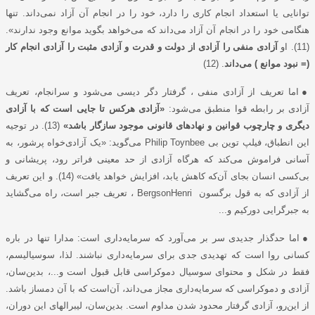
توانایی یا استعداد انجام کاری را دارد، خود را در انجام آن آزاد نمی
‌داند. تنها
هنگامی خود را در انجام آن آزاد می‌داند که می‌خواهد بگوید موانع وجود ندارند».
(11). او
آزادی منفی را آزادی از دولت و قدرت و آزادی مثبت را آزادی انجام کار
(= نبود موانع ) می‌داند
. (12)
●
اما تعریف از آزادی منفی ، گرفتار دگر دیسی می‌شود و سرانجام، تعریف
آزادی بر رابطه قوا منطبق می‌شود:
«آزادی هرکس تا جایی است که با آزادی
دیگری و چارچوب قوانین و نهادهای قانونی موجود سازگار باشد»
(13). در توجیه
این انطباق، فیلپ توین بی
Philip Toynbee
می‌گوید: «یک آزادی‌خواه پرشور، به
آسانی فراموش می‌کند که هرگاه آزادی از حد معینی فراتر رود، پریشانی و
بی‌کسی انسان بجای آن‌که کاهش یابد، افزایش خواهد یافت» (14). و این تعریف
از آزادی که به قول برگسون
Henri
Bergson
، تعریف جبر است، راه می‌گشاید
به جبر‌گرایی دورکیم و...
●
اما حدگذار جدیدی سر بر می‌آورد که سرمایه‌داری است: مدارا تنها در باره
کسانی روا است که تهدیدی جدی برای سرمایه‌داری نباشند. لذا، سوسیالیسم،
فقط در شکل و محتوای سوسیال دموکراسی قابل قبول است و...، بدین‌سان،
آزادی و دموکراسی که سرمایه‌داری مجاز می‌داند، آن‌است که با آن دمساز باشد.
از این‌رو، آزادی گرفتار محدود شدن مداوم است. بدین‌سان، لیبرالهای این دوران،