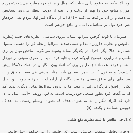
بود. الا اینکه، نه حقوق ذاتی حیات که امیال و منافع فرد مطرح می‌شدند:«مردم
امور و منافع خود را بهتر از دولت و یا آنچه از دولت انتظار می‌رود، تشخیص
می‌دهند و از آن مراقبت می‌کنند » (4). اما از دیدگاه لیبرالها، مردم یعنی فردهاو
پس، فرد توانا بر شناسایی امیال و منافع خویش است.
همزمان با قوت گرفتن لیبرالها بمثابه نیروی سیاسی، نظریه‌های جدید (نظریه
مالتوس و نظریه داروین) پیدا و سبب شدند لیبرالها رابطه قوا را هستی شمول
بشمارند. حالا دیگر، افراد در یکدیگر بمثابه وسیله می‌نگرند: تناقض میان برابری
طلبی و نابرابری. توضیح این‌که فرد، بمثابه فرد، باید از حقوق معینی برخوردار
باشد و فردها همسانند (اصل برابری که انقلابیون انگلیس در انقلاب 1640 پیش
کشیدند) و به قول کانت: «هر انسانی باید بمثابه هدفی فی‌نفسه مطلق و نه
وسیله‌ای برای تحقق بعضی مقاصد بیگانه از اراده او»، پذیرفته شود. این اصل
یکی از اصول فردگرایی لیبرال بود. اما در درون لیبرال‌ها تمایل دیگری پدید آمد
که می‌گفت: فرد بطور طبیعی خودپرست است. به قول وولف، «آدمی میل به آن
دارد که افراد دیگر را نه به عنوان هدف که بعنوان وسیلهِ رسیدن به اهداف
خویش بشناسد و بکند». (5)
1.2. حل تناقض با غلبه نظریه نفع طلبی:
●
فرد بخاطر منفعت خویش است که جامعه را می‌خواهد: «ما جامعه را