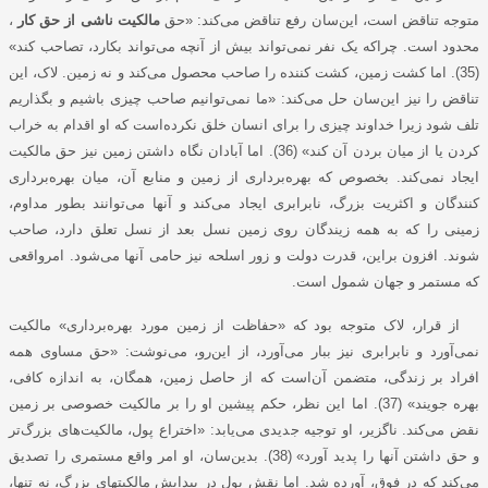
متوجه تناقض است، این‌سان رفع تناقض می‌کند: «حق
مالکیت ناشی از حق کار
،
محدود است. چراکه یک نفر نمی‌تواند بیش از آنچه می‌تواند بکارد، تصاحب کند»
(35). اما کشت زمین، کشت کننده را صاحب محصول می‌کند و نه زمین. لاک، این
تناقض را نیز این‌سان حل می‌کند: «ما نمی‌توانیم صاحب چیزی باشیم و بگذاریم
تلف شود زیرا خداوند چیزی را برای انسان خلق نکرده‌است که او اقدام به خراب
کردن یا از میان بردن آن کند» (36). اما آبادان نگاه داشتن زمین نیز حق مالکیت
ایجاد نمی‌کند. بخصوص که بهره‌برداری از زمین و منابع آن، میان بهره‌برداری
کنندگان و اکثریت بزرگ، نابرابری ایجاد می‌کند و آنها می‌توانند بطور مداوم،
زمینی را که به همه زیندگان روی زمین نسل بعد از نسل تعلق دارد، صاحب
شوند. افزون براین، قدرت دولت و زور اسلحه نیز حامی آنها می‌شود. امرواقعی
که مستمر و جهان شمول است.
از قرار، لاک متوجه بود که «حفاظت از زمین مورد بهره‌برداری» مالکیت
نمی‌آورد و نابرابری نیز ببار می‌آورد، از این‌رو، می‌نوشت: «حق مساوی همه
افراد بر زندگی، متضمن آن‌است که از حاصل زمین، همگان، به اندازه کافی،
بهره جویند» (37). اما این نظر، حکم پیشین او را بر مالکیت خصوصی بر زمین
نقض می‌کند. ناگزیر، او توجیه جدیدی می‌یابد: «اختراع پول، مالکیت‌های بزرگ‌تر
و حق داشتن آنها را پدید آورد» (38). بدین‌سان، او امر واقع مستمری را تصدیق
می‌کند که در فوق، آورده شد. اما نقش پول در پیدایش مالکیتهای بزرگ، نه تنها،