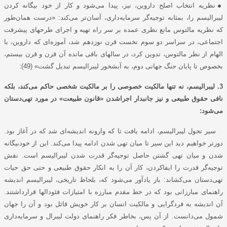
●
نظریه انتخاب اصلح داروین، نیز، پیدا می‌شود و کار از خود بیگانه کردن
لیبرالیسم را، بمثابه توجیه‌گر سرمایه‌داری، آسان‌تر می‌کند: «درست همان‌طور
که نظریه مالتوس مانع نظری عمده بر سر راه تهیه و اجرای طرحهای پیشرفت
اجتماعی، در سراسر دو سوم نخست قرن نوزدهم شد، آموزه‌ای که داروین، با
الهام از نظر مالتوس، تدوین کرد، در سالهای باقی مانده آن قرن و قرن بیستم،
بخصوص تا پایان جنگ جهانی دوم، به آبشخور لیبرالیسم تبدیل گشت» (49):
3. لیبرالیسم، نه تنها مالکیت خصوصی را بر مالکیت شخصی حاکم می‌کند، بلکه
نافی حقوق طبیعی و نیز جانبدار اجراشدن «قانون طبیعت» در مورد تهی‌دستان
می‌شود:
سیر تحول لیبرالیسم، ادامه یافت تا که وارونه اندیشه‌ای شد که در آغاز بود.
دورتر خواهیم دید این سیر تا میان تهی شدن ادامه پیدا می‌کند. این از خودبیگانه
شدن و میان تهی‌‌ گشتن حاصل توجیه‌گر قدرت شدن لیبرالیسم است. نقش
توجیه‌گر قدرت را ایفاکردن، کار آن را به انکار حقوق طبیعی و حتی حق حیات
تهی‌دستان می‌کشاند: باز یادآور می‌شود که، بلحاظ تاریخی، لیبرالیسم اندیشه
راهنمای مبارزانی بود که در خط مقدم مبارزه با امتیازات فئودالها قرارداشتند.
آن اندیشه به فردگرایی و مالکیت انسان بر کار خویش قائل بود و آن را جهان
شمول می‌دانست. از آن پس، بخاطر فکر راهنمای دولت لیبرال و سرمایه‌داری