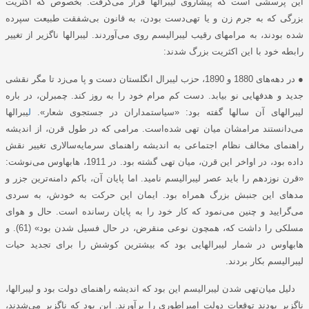
این پرسشی است که پیشاروی لیبرالها قرار می‌گرفت. بخصوص که اکثریت
بزرگی که به جرم زن و یا تهی‌دست بودن، به قانون بی‌شفقت طبیعت سپرده
شده بودند، به مرامهای رقیب لیبرالیسم روی می‌آوردند. لیبرالها ناگزیر از تغییر
رابطه خود با این اکثریت بزرگ شدند:
●
در دهه‌های 1880 و 1890، حزب لیبرال انگلستان دست و پا می‌زد تا مگر نقشی
جدید و هدفهایی نو بیابد. دست کم مرام خود را به روز کند. چمبرلن، در باره
لیبرالهای آن سالها گفته بود: «سیاستمداران در جستجوی شعار».
ل
یبرالها
می‌دانستند مرامشان میان تهی شده‌است. مرامی که در طول قرن، از اندیشه
راهنمای مخالف نظام اجتماعی به اندیشه راهنمای سرمایه‌سالاری تغییر نقش
داده بود، در اواخر این قرن، میان تهی گشته بود. در 1911، هابهاوس می‌نوشت:
«قرن نوزدهم را باید عصر لیبرالیسم نامید. اما پایان آن، باکم دامنه‌ترین جزر و
مدهای این جنبش بزرگ همراه بود. ایمان این حرکت به خودش، به سردی
می‌گرایید و چنین می‌نمود که کار خود را به پایان رسانده است. حال و هوای
مسلکی را داشت که، همچون نوعی منقرض، در حال فسیل شدن بود» (61). و
هابهاوس در شمار لیبرالهایی بود که بیشترین کوشش را برای تجدید حیات
لیبرالیسم بکار بردند.
دلیل میان‌تهی شدن لیبرالیسم این بود که اندیشه راهنمای دولت بود و لیبرالها،
ناگزیر بودند توقعات دولت امپراطوری را برآورند. این بود که ناگزیر می‌شدند،