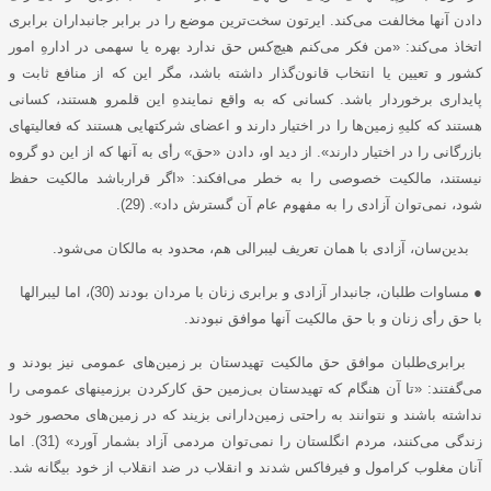
دادن آنها مخالفت می‌کند. ایرتون سخت‌ترین موضع را در برابر جانبداران برابری
اتخاذ می‌کند: «من فکر می‌کنم هیچ‌کس حق ندارد بهره یا سهمی در ادارهِ امور
کشور و تعیین یا انتخاب قانون‌گذار داشته باشد، مگر این که از منافع ثابت و
پایداری برخوردار باشد. کسانی که به واقع نمایندهِ این قلمرو هستند، کسانی
هستند که کلیهِ زمین‌ها را در اختیار دارند و اعضای شرکتهایی هستند که فعالیتهای
بازرگانی را در اختیار دارند». از دید او، دادن «حق» رأی به آنها که از این دو گروه
نیستند، مالکیت خصوصی را به خطر می‌افکند: «اگر قرارباشد مالکیت حفظ
شود، نمی‌توان آزادی را به مفهوم عام آن گسترش داد». (29).
بدین‌سان، آزادی با همان تعریف لیبرالی هم، محدود به مالکان می‌شود.
● مساوات طلبان، جانبدار آزادی و برابری زنان با مردان بودند (30)، اما لیبرالها
با حق رأی زنان و با حق مالکیت آنها موافق نبودند.
برابری‌طلبان موافق حق مالکیت تهیدستان بر زمین‌های عمومی نیز بودند و
می‌گفتند: «تا آن هنگام که تهیدستان بی‌زمین حق کارکردن برزمینهای عمومی را
نداشته باشند و نتوانند به راحتی زمین‌دارانی بزیند که در زمین‌های محصور خود
زندگی می‌کنند، مردم انگلستان را نمی‌توان مردمی آزاد بشمار آورد» (31). اما
آنان مغلوب کرامول و فیرفاکس شدند و انقلاب در ضد انقلاب از خود بیگانه شد.