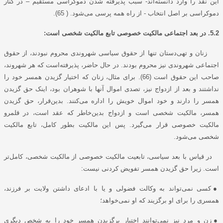
این نقد را وارد دانسته‌اند- سبب پذیرفته شدن دموکراسی مستقیم – در کنار
دموکراسی بر اصل انتخاب - از راه همه پرسی می‌شود. ( 65).
5.2. در بعد اجتماعی مالکیت خصوصی تابع مالکیت شخصی است:
زنان و تهی‌دستان تنها از حقوق سیاسی شهروندی محروم نبودند، از حقوق
اجتماعی شهروندی نیز محروم بودند. در حال حاضر، پذیرفته‌است که هر شهروند،
صاحب این حقوق است (66). برای مثال، زنان که اختیار گزیدن همسر خود را
نداشتند و بعد از ازدواج نیز، تصدی اموال آنها با شوهران بود، اینک حق گزیدن
همسر را دارند و خود اموال خویش را اداره می‌کنند. بدین‌قرار، حق گزیدن
همسر، مالکیت شخصی است و ازدواج بدین‌خاطر که عقد است، در قلمرو
مالکیت خصوصی قرار می‌گیرد. پس این مالکیت بطور کامل، تابع مالکیت
شخصی می‌شود.
در قیاس با بعد سیاسی، تابعیت مالکیت خصوصی از مالکیت شخصی، کامل‌تر
است. زیرا حق گزیدن همسر تفویض کردنی نیست:
●
کسی نمی‌تواند به وکالت فضولی و یا با ادعای داشتن ولایت بر فرزند،
همسری را برای او برگزیند که او نمی‌خواهد؛
●
زن و مرد نیز نمی‌توانند اختیار برگزیدن همسر خود را به شخص دیگری