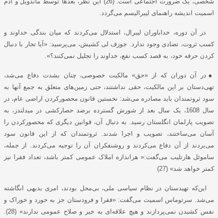
شخصی، یک ضرورت اجتماعی است. (26) این نظر، بعدها توسط ماندویل و آدم
اسمیت اندیشه راهنمای لیبرالیسم می‌گردد.
در آن دوره، خداباوران لیبرال، استدلال می‌کردند که میان بندگی خداوند و
کسب ثروت، تضادی وجود ندارد. جوزف لی کشیش، می‌پرسید: «آیا تجار با دنبال
کردن حرفه خود، به قصد کسب نفع، خداوند را تجلیل نمی‌کنند؟».
●
در آن دوران که از «حق» مالکیت خصوصی، چنان بشدت دفاع می‌شد،
تهی‌دستان بر این مالکیت، حقی نداشتند، حتی زمین‌های متعلق به جمع آنها به
سود ثروتمندان باید مصادره می‌شد: نخستین قانون محصورکردن اراضی عام، در
سال 1608، یک سال بعد از شورش گسترده برضد حصارکشی در میدلندز، به
تصویب پارلمان انگلستان رسید. به دنبال آن، قوانین دیگری که محصورکردن را
آسان می‌ساختند، تصویب و اجرا شدند. ثروتمندان که از این قانون سود
می‌بردند از آن دفاع می‌کردند و روشنفکران آن را توجیه می‌کردند. از جمله،
ساموئل هارتلیب می‌گفت:« هراندازه املاک عمومی کمتر باشد، تعداد فقرا نیز
کمتر خواهد شد» (27)
این‌که تهیدستان در نظام سیاسی ملی، بی‌محل بودند، امری بدیهی انگاشته
می‌شد. سرتوماس اسمیت می‌گفت: «فقرا و فرودستان جز به خورد و خوراک و
نفس کشیدن نمی‌پردازند و هیچ علاقه‌ای به خیر و صلاح عمومی ندارند» (28).