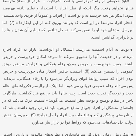
«هیچ حکومتی از راه دموکراسی یا تعدد اشرافیت ... هرگز از سطح متوسط
فراتر نخواهد رفت. مگر اینکه از نظر افراد با استعداد و تعلیم یافته بهره‌مند
شود. ابتکار هرآنچه خردمندانه و نو است از افراد، و عموماً از فردی واحد هستند.
افتخار افراد متوسط در این‌است که بتوانند پیروی کنند از این ابتکارها » (7). اما
این حل، مدعای خود او را نقض می‌کند، نه حل تناقض که تسلیم آن شدن و بنا را
بر نابرابری گذاشتن است.
●
نوبت به آدام اسمیت می‌رسد. استدلال او این‌است: بازار به افراد اجازه
می‌دهد و در حقیقت آنها را تشویق می‌کند تا سرحد امکان خودپرست و حریص
باشند. همین خودپرست و حریص بودن، رفاه همگانی و افزایش مستمر رونق
عمومی را تضمین می‌کند (8). اسمیت تناقض آشکار میان خودپرست و حریص
بودن افراد که سبب روابط قوای ویران‌گر می‌شود را با رفاه همگانی، می‌داند.
پس می‌داند رفاه عمومی قربانی می‌شود. اما اینک، لیبرالیسم فکرراهنمای نظام
جدید و توجیه‌گر قدرت جدید است. پس بنا را باید بر نفع فرد گذاشت. مارگارت
تاچر، در مقام توضیح و توجیه نظر اسمیت می‌گوید: «اسمیت درک می‌کند که در
جامعه‌ای متشکل از افراد جویای منافع خویش، باید قدرتی وجود داشته باشد که
از نادرستی پیشگیری کند و تناقضات بین افراد را حل نماید» (9). بدین‌سان، نقش
دولت حل تضادهایی می‌شود که روابط قوا در بازار ببار می‌آورد.
●
اینک زمان زمان رونق کار سرمایه‌داری و نظریه‌های مالتوس و داروین است،