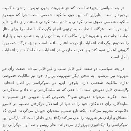
در بعد سیاسی، پذیرفته است که هر شهروند، بدون تبعیض، از حق حاکمیت
برخوردار است. بنابراین که این حق، مالکیت شخصی است، چرا که موضوع
مالکیت شخصی حقوق سلب‌نکردنی و داد و ستد نکردنی هستند،
رأی دادن، تابع
این حق است. هرگاه، انتخابات به ترتیبی انجام بگیرد، که انتخاب را برای مثال
دولت انجام دهد و شهروندان را مکلف کند به دادن رأی به منتخب خود و یا آراء
را مخدوش بگرداند، انتخابات از درجه اعتبار ساقط است. و نیز، هرگاه شخص یا
گروهی اعمال نفوذ کند و یا قدرت خارجی در انتخابات مداخله کند، باز انتخابات
باطل است.
در بعد سیاسی، دو صفت غیر قابل سلب و غیر قابل مبادله، صفت رأی هر
شهروند نیز می‌شود. به سخن دیگر، شهروند، بر رأی خود نیز مالکیت خصوصی
ندارد، مالکیت شخصی دارد. باوجود این، در دموکراسی بر اصل
انتخاب،
ولایتمندی قابل تفویض است. اما حقی که نه سلب‌کردنی و نه داد و ستدکردنی
است، چگونه می‌تواند تفویض شود؟ بخصوص که با تفویض حق تصمیم به
نمایندگان، رأی دهندگان، خود را نه تنها از استقلال درگرفتن
تصمیم در قلمرو
حاکمیت، محروم می‌کنند، بلکه تابع تصمیم منتخبان خویش می‌گردند. امری که
استقلال و آزادی هر شهروند را نفی می‌کند (64). بدین‌خاطر است که مارکس این
دموکراسی را دیکتاتوری بورﮊوازی می‌خواند. نظر روسو و نقد او – دیگرانی نیز