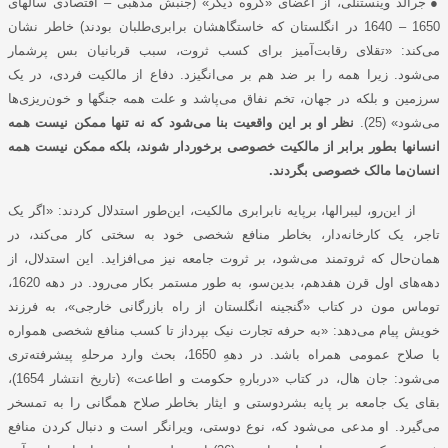
●
جرالد وینستنلی، از اعضای «گروه دیگر» (جنبش مذهبی – اقتصادی سالهای
1650 – 1640 در انگلستان که خاستگاهشان برابری‌طلبان بودند) خاطر نشان
می‌کند: «تقلای رقابت‌آمیز برای کسب ثروت، سبب قربانیان بس پرشمار
می‌شود. زیرا همه را بر ضد هم بر می‌انگیزد. دفاع از مالکیت فردی، در یک
سرزمین و بلکه در جهان، تخم نفاق می‌پاشد و علت همه جنگها و خون‌ریزی‌ها
می‌شود» (25).
نظر او بر این واقعیت بنا می‌شود که نه تنها ممکن نیست همه
انسانها بطور برابر از مالکیت خصوصی برخوردار شوند، بلکه ممکن نیست همه
انسان‌ما مالک خصوصی بگردند.
از این‌رو، لیبرالها، برپایه نابرابری مالکیت، این‌طور استدلال کردند: «اگر یک
تاجر، یک کارخانه‌دار، بخاطر منافع شخصی خود به سختی کار می‌کند، در
همان‌حال که ثروتمند می‌شود، بر ثروت جامعه نیز می‌افزاید. این استدلال، از
دهه‌های اول قرن هفدهم، بدین‌سو، به طور مستمر بکار می‌رود. در دهه 1620،
توماس مون در کتاب «گنجینه انگلستان از راه بازرگانی خارجی»، به فرزند
خویش پیام می‌دهد: «به حرفه تجارت نیک بپرداز تا کسب منافع شخصی همواره
با صلاح عمومی همراه باشد. در دههِ 1650، بحث وارد مرحلهِ پیشرفته‌تری
می‌شود: جان هال، در کتاب «دربارهِ حکومت و اطاعت» (تاریخ انتشار 1654)،
بقای یک جامعه بر پایه بشردوستی و ایثار بخاطر صلاح همگانی را به تمسخر
می‌گیرد. او مدعی می‌شود که، نوع دوستی، ویرانگر است و دنبال کردن منافع