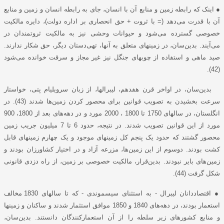
●
اینک که رابطه زمین و منابع آن با انسان، جای به رابطه انسان و زمین و منابع
آن با قدرت می‌دهد (= با ثروت + حق انحصاری بر اداره دولت)، دایره مالکیت
خصوصی گسترده می‌شود و حیوانات وحشی نیز به مالکیت ثروتمندان در
می‌‌آیند. بدین‌سان، در زمینهای متعلق به آنها، تهی‌دستان دیگر، حق شکار ندارند.
صید ماهی و استفاده از چوبهای جنگل نیز غیر مجاز و سرقت خوانده می‌شود
(42).
بدین‌سان، در اواخر قرن هفدهم، لیبرالها، از زبان سرویلیام پتی، خواستار
سرعت بخشیدن به تصویب قوانین برای محصور کردن زمین‌ها ‌شدند (43). در
انگلستان، در سالهای 1750 تا 1800 ، 2000 مورد و در دهه‌های بعد از 1800، 900
مورد از این قوانین تصویب ‌‌شدند. در نتیجه، حدود 6 تا 7 میلیون جریب زمین
محصور گشتند که حدود یک پنجم کل زمینهای موجود و یک چهارم زمینهای قابل
کشت بودند. دوسوم از این زمین‌ها، مزرعه آزاد و در اختیار کشاورزان بودند و
زمین‌های بایر نبودند. بدین‌قرار، مالکیت خصوصی بر زمین، از راه دزدی قانونی
شکل گرفت (44).
● اقتصاددانان
لیبرال - به استثنای سیسموندی - که تا سالهای 1830 مخالف
استعمار بودند، در دهه‌های 1840 و 1850 موافق استثمار شدند و ساکنان و زمینها
و منابع کشورهای زیر سلطه را از آن استعمارکنندگان دانستند. بدین‌سان،