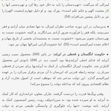
لیبرالی که می‌گفت: «تهی‌دستان را باید به حال خود رها کرد و تهی‌‌دستی آنها
را
کار
مشیت الهی و حکم علم است»، بورک بود. و او دلیل چهارم (مشیت الهی) را
نیز بر دلایل پیشین می‌افزاید (54).
●
بدین‌سان، در این دوره، صاحب نظران لیبرال، نه تنها تضادی میان آزادی و فقر
نمی‌بینند، بلکه فقر را فرآورده ضرور آزادی می‌انگارند. و البته، خشونت نسبت به
تهی‌دستان تجویز می‌شود: «خشونت نسبت به مستمندان بخشی از تاریخ پنهان و
اعلام نشده لیبرالیسم است» (55). اما خشونت‌گرایی لیبرالها پنهان نیز نبود:
●
حکومت انگلستان و قحطی در ایرلند:
در پائیز 1845، محصول سیب زمینی
آیرلند که غذای اصلی آیرلندی‌ها بود، آسیب دید. در 1846 نابودی این محصول
کامل‌تر شد. حکومت لیبرال انگلستان، از کمک به آیرلندیها برای نمردن از قحطی
سرباز زد. توجیه رابطه قدرتی که این‌سان با آن مردم برقرار می‌کرد را بر عهده
لیبرالیسم گذارد: این دولت مدعی شد که موظف است از اصول تجارت آزاد و
نظام اقتصادی پیروی کند که مداخله دولت را ممنوع می‌کند!
وقتی ویگ‌ها قدرت را دردست گرفتند، چارلز، معاون خزانه‌داری که کار کمک
به آیرلند به او سپرده شده بود، به سرراندولف روت، رئیس کمیسیون کمک به
آیرلند، نامه نوشت: «تنها راه جلوگیری از وابستگی طبیعی مردم به دولت