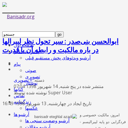
ابوالحسن بنی‌صدر : سیر تحول نظر لیبرالها
صفحه اول
در باره مالکیت و رابطه آن با قدرت
پخش مستقیم
آرشیو ویدئوهای پخش مستقیم قبلی
پیام
صوتی
تصویری
دسته:
+ تصویری
نوشتار
منتشر شده در پنج شنبه, 14 شهریور 1398 07:04
کتابها
نوشته شده توسط Super User
تماس
زندگینامه
تاریخ ایجاد در چهارشنبه, 13 شهریور 1398 16:49
عکسها
آرشیو ها
امروز، مالکیت خصوصی و
آرشیو وضعیت سنجی ها
فردگرایی دو پایه لیبرالیسم -
آرشیو مقالات