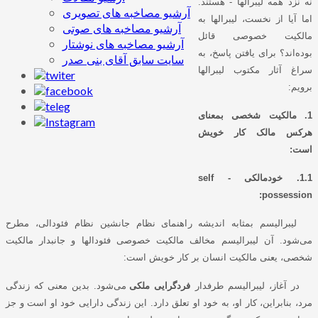
نه نزد همه لیبرالها - هستند.
آرشیو مصاخبه های تصویری
اما آیا از نخست، لیبرالها به
آرشیو مصاخبه های صوتی
مالکیت خصوصی قائل
آرشیو مصاخبه های نوشتار
بوده‌اند؟ برای یافتن پاسخ، به
سایت سابق آقای بنی صدر
سراغ آثار مکتوب لیبرالها
برویم:
1. مالکیت شخصی بمعنای
هرکس مالک کار خویش
است:
1.1. خودمالکی
self -
:
possession
لیبرالیسم بمثابه اندیشه راهنمای نظام جانشین نظام فئودالی، مطرح
می‌شود. آن لیبرالیسم مخالف مالکیت خصوصی فئودالها و جانبدار مالکیت
شخصی، یعنی مالکیت انسان بر کار خویش است:
در آغاز، لیبرالیسم طرفدار
فردگرایی ملکی
می‌شود. بدین معنی که زندگی
مرد، بنابراین، کار او، به خود او تعلق دارد. این زندگی دارایی خود او است و جز