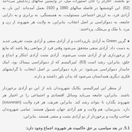
نو بخشند. آغازگر را جان استورات میل، در واپسین سالهای زندگیش می‌دانند
(62). این کوششها در فاصله سالهای 1880 و 1920 بعمل آمده‌اند. این بار، به
آزادی فرد، به ارزش اجتماعی مسئولیت، به همبستگی، به برابری و به دارایی
جامعه، به دموکراسی بر اصل انتخاب، بنابراین، به ولایت هر شهروند از زن و
مرد، با ملک و بی‌ملک، پرداختند:
●
گرین
Green
به آزادی بازپرداخت و از آزادی منفی و آزادی مثبت تعریفی جدید
به دست داد: آزادی منفی متحقق می‌شود وقتی فرد از موانعی رها باشد که مانع
از برخورداری او از آزادی مثبت می‌شوند. آزادی مثبت آزادی ابتکار و ابداع و
خلق، بنابراین، رشد است (63). لیبرالیسم که از دموکراسی بیمناک بود، اینک
جانبدار دموکراسی می‌شود: در باره دموکراسی بر اصل انتخاب، با گرایشهای
فکری دیگری همداستان می‌شود که بدان باور داشتند و دارند.
از منظر این لیبرالیسم، یکایک شهروندان باید از این دو آزادی برخوردار
باشند. بنابراین، جامعه می‌باید وسائل اقتصادی و اجتماعی را در اختیار هر
شهروند بگذارد تا بتواند رشد کند. بنابراین تعریف، هر فرد ولایت (
souverain
)
دارد. بدین‌سان، هم ولایت و هم آزادی جهان شمول هستند: تمامی شهروندان
صاحب ولایت و برخوردار از دو آزادی مثبت و منفی هستند. بنابراین،
5.1. در بعد سیاسی، بر حق حاکمیت هر شهروند اجماع وجود دارد: