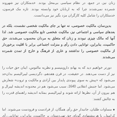
زنان نیز، در جمع، در نظام سیاسی بی‌محل بودند. خدمتکاران نیز شهروند
شمرده نمی‌شدند چرا که به اربابان خود وابسته بودند. تازه مک فرسون،
خدمتکاران را شامل کلیه کارگران مزد بگیر نیز می‌دانست.
بدین‌سان، مالکیت خصوصی، نه تنها بر جای مالکیت شخصی نشست، بلکه در
بعدهای سیاسی و اجتماعی نیز، مالکیت شخصی تابع مالکیت خصوصی شد. لذا
آنها که مالک چیزی نبودند و زنان که متعلق به مردان محسوب می‌شدند، حق
حاکمیت، بنابراین، توانایی دادن رأی و منزلت اجتماعی برابر با اقلیت برخوردار
از مالکیت خصوصی را نداشتند
و عاری از فرهنگ و خارج از تمدن شمرده
می‌شدند
.
دورتر خواهیم دید که به بهانهِ داروینیسم و نظریه مالتوس، اینان حق حیات را
نیز از دست می‌دهند. در حقیقت، در قرن هفدهم، دگردیسی لیبرالیسم بدان‌حد
می‌شود که «پیش به سوی پیوندی پایدار بین آزادی و مالکیت و ثروت» شعارش
می‌شود. اما جنبش انقلابی 1640، سبب می‌شود هم در محدوده اندیشه لیبرال و
هم بیرون از آن، نظرها ارائه شوند و لیبرالیسم بمثابه اندیشه راهنمای قدرت را
به چالش کشند:
● مساوات طلبان، جانبدار حق رأی همگان، از فرادست و فرودست می‌شوند. اما
کرامول، با هرپیشنهادی گویای حق تهی‌دستان بر حاکمیت، بنابراین، توانایی رأی