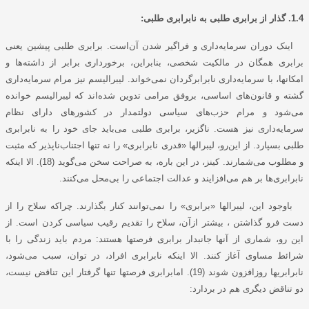
1.4. گذار از برابری طلبی به نابرابری طلبی:
اینک دوران سرمایه‌داری و فراگیر شدن آن‌است. برابری طلبی پیشین یعنی
برابری همگان در مالکیت شخصی، بنابراین، برخورداری برابر از داشته‌ها و
امکانها، با سرمایه‌داری نابرابرگردان نمی‌خواند. لیبرالیسم نیز مرام سرمایه‌داری
گشته و قانون‌های اساسی، بروفق مرامی تدوین شده‌اند که لیبرالیسم خوانده
می‌شود و مرام حزب‌های سیاسی دولتمدار در کشورهای دارای نظام
سرمایه‌داری نیز هست. ناگزیر، برابری طلبی می‌باید جای خود را به نابرابری
طلبی بسپارد. از این‌رو، لیبرالها «قدری نابرابری» را نه تنها اجتناب‌ناپذیر که مثبت
و مطلوب می‌شمارند. کینز، در این باره، به صراحت سخن می‌گوید (18). الا اینکه
نابرابری‌ها بر هم می‌افزایند و عدالت اجتماعی را بی‌محل می‌کنند.
باوجود این، لیبرالها «برابری» را نمی‌توانند کنار بگذارند. چراکه سلاح را از
دست فرو گذاشتن ، بیشتر ازآن، سلاح را تقدیم رقیب سیاسی کردن است. از
این رو، شماری از آنها جانبدار برابری فرصتها هستند: مردم باید زندگی را با
شرائط مساوی آغاز کنند. الا اینکه نابرابری افراد، در توان، سبب می‌شود،
نابرابریها روزافزون شوند (19). امابرابری فرصتها تنها گرفتار این تناقض نیست،
دو تناقض دیگری هم در بردارد: