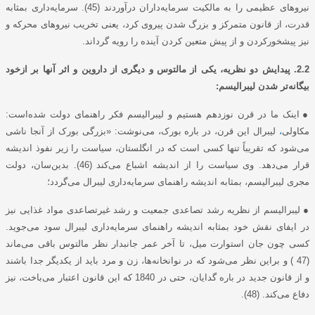
نیروهای عظیمی را به مالکیت سرمایه‌داران درآوردند (45). سرمایه‌داری بمثابه
قدرت، از قانون متمرکز و بزرگ شدن پیروی کرد، یعنی تخریب نیروهای محرکه و
نیز پیشخورکردن و از پیش متعین کردن آینده را رویه گرداند.
2.2. پیدایش دو نظریه، یکی از مالتوس و دیگری از داروین و اثر آنها بر ازخود
بیگانه‌تر شدن لیبرالیسم:
●
اینک ما در قرن نوزدهم هستیم و لیبرالیسم فکر راهنمای دولت شده‌است:
مکاولی
،
لیبرال این قرن، در باره بورک، می‌نوشت: «بزرگی بورک از آنجا ناشی
می‌شود که تقریباً تنها کسی است که در انگلستان، سیاست را زیر نفوذ اندیشه
قرار می‌دهد. وی سیاست را از اندیشه اشباع می‌کند (46). بدین‌سان، دولت
مجری لیبرالیسم، بمثابه اندیشه راهنمای سرمایه‌داری لیبرال می‌گردد؛
●
لیبرالیسم از نظریه رشد تصاعدی جمعیت و رشد غیرتصاعدی مواد غذایی نیز
در ایفای نقش خود بمثابه اندیشه راهنمای سرمایه‌داری لیبرال سود می‌جوید.
کسی چون جان استوارت میل، تا آخر عمر جانبدار نظر مالتوس باقی می‌ماند
(47 ) و براین نظر می‌شود که در نوانخانه‌ها، زن و مرد باید از یکدیگر جدا باشند
و از قانون جدید در باره گدایان، حتی در 1840 که این قانون اعتبار می‌باخت، نیز
دفاع می‌کند. (48).