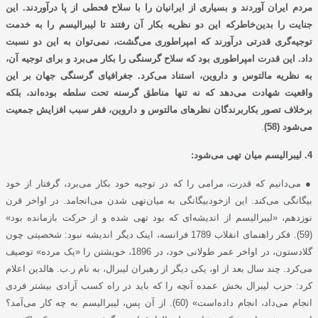
مردم ایران آوردند و بسیاری از ایرانیان را با سلاح قحطی از پا درآوردند. این
جنایت را بدین‌خاطرکه این دو نظریه بکار آن رفتند تا لیبرالیسم را به خدمت
توجیه‌گری قدرتی درآورند که امپراطوری می‌گشت، نمی‌توان به این دو نسبت
داد. این قدرت امپراطوری بود که سلاح گرسنگی را بکار می‌برد و برای توجیه آن،
به نظریه مالتوس و داروین، استناد می‌کرد. جغرافیای گرسنگی جهان بر این
واقعیت شهادت می‌دهد که نه تنها مناطق گرسنه تحت سلطه بوده‌اند، بلکه
برخلاف تصور بکاربرندگان نظرهای مالتوس و داروین، فقر سبب افزایش جمعیت
می‌شود (58)
.
4. لیبرالیسم میان تهی می‌شود:
●
می‌دانیم که قدرت
،
مرامی را که در توجیه خود بکار می‌برد، گرفتار از خود
بیگانگی می‌کند. این ازخودبیگانگی به میان‌تهی شدن می‌انجامد. در اواخر قرن
نوزدهم، «لیبرالیسم از اندیشه‌ای که بود تهی شده و از حرکت بازمانده بود»
(59). فکر راهنمای انقلاب 1789 فرانسه، اینک دیگر اندیشه نبود: شخصیتی چون
گلادستون، در اواخر عمر طولانی خود، در 1896، خویشتن را «یک مرده» توصیف
‌‌‌می‌کرد. چند سال بعد از او، یکی دیگر از رهبران لیبرال، به نام ر.ب. هالدین اعلام
کرد: حزب لیبرال بخش عمده آنچه را که باید در راه کسب آزادی بیشتر فردی
انجام می‌داد، انجام داده‌است» (60). از آن پس، لیبرالیسم به چه کار می‌آمد؟