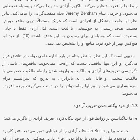
رابطه‌ها را قدرت تنظیم می‌کند. ناگزیر، آزادی حد پیدا می‌کند و وسیله نفع‌طلبی
می‌شود. و جرمی بنتام
Jeremy Bentham
نحله منفعت‌گرایی را بنامی‌کند. بنابر
نظر او، جامعه متشکل از افرادی است که هریک مستقلاً، درپی منافع خویش
هستند. هدف رسیدن به خوشبختی یا لذت است. لذا، آزادی فقط تا جایی
پسندیده است که وسیله‌ای برای رسیدن به این هدف باشد» (10). از دید او،
هیچ‌کس بهتر از خود فرد، منافع او را تشخیص نمی‌دهد.
بدیهی است که این نظر، با نظر بنتام در باره اداره علمی دولت در تناقض قرار
می‌گیرد. و این تنها تناقضی نیست که راه‌حل نمی‌جوید، تناقض‌های ناشی از
دگردیسی تعریف‌های آزادی و مالکیت و وارونه شدن رابطه مالکیت خصوصی با
مالکیت شخصی و قائل شدن به نابرابری، به تدریج که لیبرالیسم مرام
سرمایه‌داری می‌شود و لیبرالها زمام دولتها را در دست می‌گیرند، برهم افزوده
می‌شوند:
1.3. از خود بیگانه شدن تعریف آزادی:
● اما بناگذاشتن بر روابط قوا، از خود بیگانه‌کردن تعریف آزادی را ناگزیر می‌کند:
نخست، برلین
Isaiah Berlin
، آزادی را از توانایی تمیز می‌دهد: «در کاربرد
زبانی مرسوم ما، آزاد بودن با توانا بودن فرق دارد. هیچ‌کس به صرف آن که