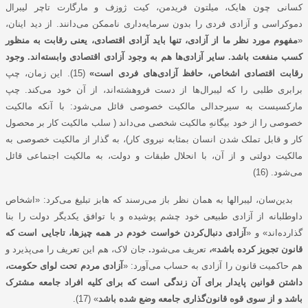
کسانی چون هایک، میلتون
فریدمن، کیت ﮊوزف و مارگارت تاچر لیبرال
دموکراسی و آزادی فردی را بدون سرمایه‌داری ناممکن می‌دانند. از دید اینان،
«
مفهوم مورد نظر ما از آزادی، تنها باید آزادی اقتصادی، یعنی رقابت به منظور
کسب منفعت باشد. سایر آزادی‌ها هم به وجود آزادی اقتصادی وابسته‌اند. وجود
رقابت اقتصادی اشخاص، حافظ آزادی‌های فردی است»
(15). این زمان، چپ
برابری طلبی را که لیبرال‌ها از دست فروهشته‌اند، از آن خود می‌کند. چپ
مارکسیست به سیرجدالی مالکیت خصوصی قائل می‌شود: با آنکه مالکیت
خصوصی را از خود بیگانهِ مالکیت شخصی می‌داند ( سلب مالکیت کار بر محصول
کار و قابل تملک شدن انسان بمثابه نیروی کار)، به گذار از مالکیت خصوصی به
مالکیت دولتی و از آن، با انحلال طبقات و دولت، به مالکیت اجتماعی قائل
می‌شود. (16)
بدین‌سان، لیبرالها به همان نظر باز می‌رسند که هابز تبلیغ می‌کرد: «اشخاص
داوطلبانه از آزادی طبیعی خود چشم پوشیده و با توافق یکدیگر دولت را بنا
گذارده‌اند» و «
آزادی دنبال‌کردن خواست خودم در همه چیزها، تاجایی است که
قانون تجویز کرده باشد»،
تعریف می‌شود
.
جان لاک، هم این تعریف را می‌پذیرد و
هم حاکمیت قانون را آزادی به حساب می‌آورد: «
آزادی مردم تحت لوای حکومت،
داشتن قوانین پایدار برای آن زندگی است که برای کلیه افراد جامعه مشترک
باشد و از سوی قوه قانون‌گذاری جامعه وضع شده باشد
» (17).