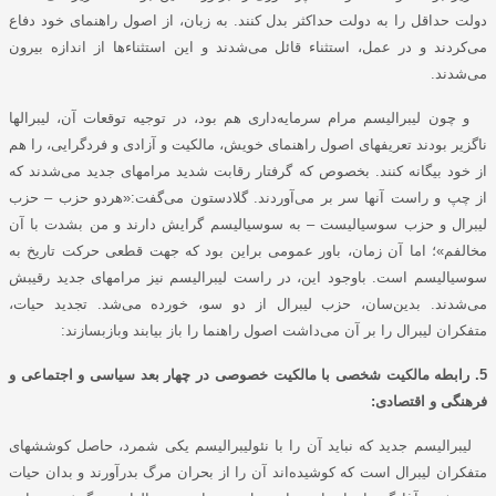
دولت حداقل را به دولت حداکثر بدل کنند. به زبان، از اصول راهنمای خود دفاع
می‌کردند و در عمل، استثناء قائل می‌شدند و این استثناءها از اندازه بیرون
می‌شدند.
و چون لیبرالیسم مرام سرمایه‌داری هم بود، در توجیه توقعات آن، لیبرالها
ناگزیر بودند تعریفهای اصول راهنمای خویش، مالکیت و آزادی و فردگرایی، را هم
از خود بیگانه کنند. بخصوص که گرفتار رقابت شدید مرامهای جدید می‌شدند که
از چپ و راست آنها سر بر می‌آوردند. گلادستون می‌گفت:«هردو حزب – حزب
لیبرال و حزب سوسیالیست – به سوسیالیسم گرایش دارند و من بشدت با آن
مخالفم»؛ اما آن زمان، باور عمومی براین بود که جهت قطعی حرکت تاریخ به
سوسیالیسم است. باوجود این، در راست لیبرالیسم نیز مرامهای جدید رقیبش
می‌شدند. بدین‌سان، حزب لیبرال از دو سو، خورده می‌شد. تجدید حیات،
متفکران لیبرال را بر آن می‌داشت اصول راهنما را باز بیابند وبازبسازند:
5. رابطه مالکیت شخصی با مالکیت خصوصی در چهار بعد سیاسی و اجتماعی و
فرهنگی و اقتصادی:
لیبرالیسم جدید که نباید آن را با نئولیبرالیسم یکی شمرد، حاصل کوششهای
متفکران لیبرال است که کوشیده‌اند آن را از بحران مرگ بدرآورند و بدان حیات