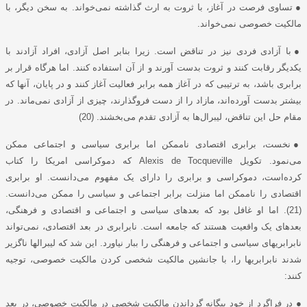
●
تساوی فرصت در آغاز، با ثروت به ارث گذاشته نمی‌خواند. به سخن دیگر، با
مالکیت خصوصی نمی‌خواند.
●
با آزادی فردی نیز در تناقض است. زیرا بنابر اصل آزادی، افراد آزادند با
یکدیگر رقابت کنند و ثروت بدست آورند و از آن استفاده کنند. اما هرگاه قرار بر
برابری باشد، به ترتیبی که در آغاز همه برابر فعالیت آغاز کنند و در پایان، آنها که
بیشتر بدست آورده‌اند، مازاد را از دست فروگذارند، چیزی از آزادی نمی‌ماند. در
مقام حل این تناقض، لیبرال‌ها به آزادی تقدم می‌بخشند. (20)
●
نخست، برابری اقتصادی ناممکن اما برابری سیاسی و اجتماعی ممکن
می‌نمود. تکویل
Alexis de Tocqueville
که دموکراسی امریکا را کتاب
کرده‌است، دموکراسی و برابری را دارای یک مفهوم می‌دانست. او برابری
اقتصادی را ناممکن اما منزلت برابر اجتماعی و سیاسی را ممکن می‌دانست
.
(21). اما او غافل بود که بعدهای سیاسی و اجتماعی و اقتصادی و فرهنگی،
بعدهای یک واقعیت هستند که جامعه است. نابرابری در بعد اقتصادی، نمی‌تواند
نابرابریهای سیاسی و اجتماعی و فرهنگی را ببار نیاورد. این شد که لیبرالها ناگزیر
شدند نابرابریها را، با جانشین مالکیت شخصی کردن مالکیت خصوصی، توجیه
کنند:
● در فراگرد از خود بیگانه گرداندن مالکیت شخصی در مالکیت خصوصی، در بعد