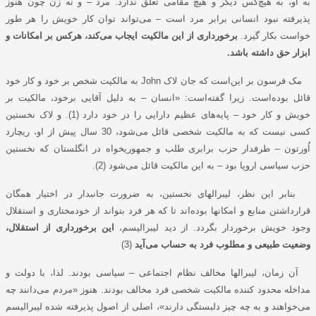
به او، به هیچ‌کس دیگر و هیچ مقامی تعلق ندارد. مرد – و نه زن چون هنوز
پذیرفته نبود انسانی برابر مرد است – می‌تواند توان کار خویش را هر طور
خواست بکار گیرد.
برخورداری از این مالکیت ایجاب می‌کند، هرکس بر امکانات و
ابزار حق داشته باشد.
مک فرسون بر این‌است که جان لاک
John
به مالکیت شخص بر خود و کار خود
قائل بوده‌است. زیرا گفته‌است: «انسان – به دلیل آقایی برخود، مالکیت بر
خویش و کار خود – پایه‌های عظیم دارایی را در خود دارد (1). و لاک نخستین
کسی نیست که به مالکیت شخصی قائل می‌شود، 30 سال پیش از او، ریچارد
اُورتون
– طرفدار حزب برابری طلب و جمهوریخواه در انگلستان که نخستین
حزب سیاسی اروپا بود – به این مالکیت قائل می‌شود (2).
بنابر این نظر، لیبرالهای نخستین، به ضرورت جانبدار در اختیار همگان
قرارداشتن منابع و امکانها بوده‌اند تا که هر فرد بتواند از خودمختاری و استقلال
وجود خویش برخوردار بگردد. از دید لیبرالیسم،
این برخورداری از استقلال،
وضعیت طبیعی و مطلوب فرد به حساب می‌آید
(3)
آن زمان، لیبرالها مخالف نظام اجتماعی – سیاسی بودند. لذا، با دولت و
مداخله‌ محدود کننده مالکیت شخصی فرد مخالف بودند. هنوز «مردم می‌دانند چه
می‌خواهند و به چه چیز دلبستگی دارند»، اصلی از اصول پذیرفته شده لیبرالیسم