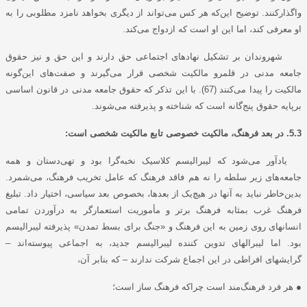
واگذارکنند. توضیح این‌که هر کس می‌تواند از دیگری بخواهد نامزد مطلوبی را به
او معرفی کند، اما این او است که ازدواج می‌کند.
شهروندان بر تشکیل نهادهای اجتماعی حق دارند و این حق و نیز حقوق
جامعه مدنی در قلمرو مالکیت شخصی قرار می‌گیرند و صفت‌های این‌گونه
مالکیت را پیدا می‌کنند (67). با این تذکر که حقوق جامعه مدنی در قانون اساسی
برپایه حقوق پنج‌گانه است که شناخته و پذیرفته می‌شوند.
5.3. در بعد فرهنگ، مالکیت خصوصی تابع مالکیت شخصی است:
یادآور می‌شود که لیبرالیسم کلاسیک نخبه‌گرا بود و تهی‌دستان و همه
جامعه‌های زیر سلطه را نه هم فاقد فرهنگ که عامل تخریب فرهنگ، می‌شمرد.
بدین‌خاطر نباید به آنها در هیچ‌یک از بعدها، بخصوص بعد سیاسی، اختیار داد. تبلیغ
فرهنگ غرب بمثابه فرهنگ برتر و مأموریت استعمارگر به درآوردن تمامی
انسانهای روی زمین به این فرهنگ و «جنگ برای بسط تمدن» پذیرفته لیبرالیسم
بود. اما لیبرالهای تدوین کننده لیبرالیسم جدید، به اجماعی پیوسته‌اند –
گرایشهای افراطی در این اجماع شرکت ندارند – که بنابر آن،
●
هر فرد فرهنگ‌مند است چراکه فرهنگ ساز است؛