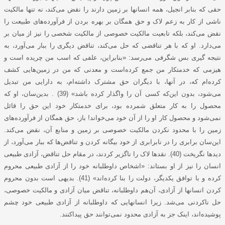
حقی که بنابر انجیل، همه انسانها بر زمین دارند را نقض می‌کند، نه تنها مالکیت
ناشی از کار به زعم لاک و حق همگان بر بهره بردن از فرآورده‌های طبیعت را
نقض می‌کند، بلکه تابعیت مالکیت خصوصی از مالکیت شخصی را نیز از میان بر
می‌دارد. او که با هر تناقضی که حل می‌کند، تناقض دیگری را ببار می‌آورد، به
نتیجه گیری بس شگرفی می‌رسد: «بنابراین، علفی که اسب من چریده است و
هیزمی که خدمتکار من جمع کرده‌است و معدنی که من در زمین‌هایی کشف
کرده‌ام که، در آنها، با دیگران حق مشترک داشته‌ام، به دارایی من تبدیل
می‌شود، بدون این‌که کسی آن را واگذار کرده باشد» (39) . بدین‌سان، او که
محصول را به کار متعلق شمرده بود، برای خدمتکار خود این حق را قائل
نمی‌شود و محصول کار او را از آن خود می‌خواند! باز، حق همگان از فرآورده‌های
زمین را با محدود نکردن مالکیت خصوصی بر زمین و منابع آن، نقض می‌کند.
این‌سان برابری را در نابرابری از خود بیگانه کردن و تناقض‌ها که ببار می‌آورد، از
دیدها نگریخت (40). نقدها لاک را ناگزیر کردند، در مقام حل تناقض، آزادی طبیعی
انسان را نیز از او بستاند: «اشخاص داوطلبانه خود را از آزادی طبیعی محروم
کرده و با توافق یکدیگر، دولت را بنا کرده‌اند» (41). بدیهی است بدون محروم
کردن انسانها از آزادی، آن‌هم داوطلبانه، تناقض میان آزادی و مالکیت خصوصی،
حل ناکردنی می‌شد. زیرا انسانهایی که داوطلبانه از آزادی طبیعی خود چشم
پوشیده‌اند، اینک جز به آزادی محدود نمی‌توانند حق پیداکنند.