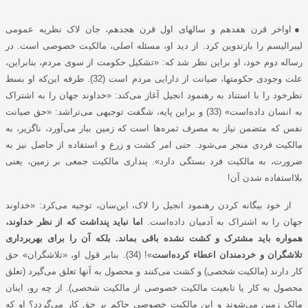
●
اواخر قرن هفدهم و سالهای اول قرن هجدهم، جان لاک نظریه عمومی
لیبرالیسم را بازتدوین کرد. از دید او، مسئله اصلی، مالکیت خصوصی است. در
رساله دوم خود، او براین نظر شد که: «تشکیل حکومت از سوی مردم، بنابراین،
علت وجودی حکومتها، صیانت از دارایی مردم است (32). طرفه این‌که او بسط
نظرخود را با استناد به رهنمود انجیل آغاز می‌کند: «خداوند جهان را به اشتراک
به انسان داده‌است» (33) و براین پایه، شگفت توجیهی می‌تراشد: «حق صیانت
نفس که متضمن نیاز به مصرف ثمره‌ها است که زمین ببار می‌آورد، ناگزیر، به
مالکیت فردی منجر می‌شود. حتی امر کشت و زرع و استفاده از حاصل نیز به
ضرورت، به مالکیت فرد بستگی دارد». پنداری مالکیت جمعی بر زمین، یعنی
بلااستفاده شدن آن!
از خود بیگانه کردن رهنمود انجیل را لاک، این‌سان، توجیه می‌کرد: «خداوند
جهان را به اشتراک به آدمیان داده‌است.
اما نباید پنداشت که از نظر خداوند،
همواره باید مشترک و کشت نشده باقی بماند. بلکه آن را برای بهر‌برداری
تلاشگران و خردمندان اعطاء کرده‌است
»! (34). بنابر قول او، «تلاشگران» حق
کار دارند (مالکیت شخصی) و کشت می‌کنند و محصول به آنها تعلق می‌گیرد (تعلق
محصول به کار یا تابعیت مالکیت خصوصی از مالکیت شخصی). از چه رو، اینان
مالک زمین می‌شوند و این مالکیت خصوصی حاکم بر حق کار می‌گردد؟ او که