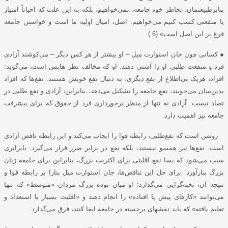
بنابرطبیعتمان، بخاطر خود جامعه، نمی‌خواهیم، بلکه به این علت که احیاناً امتیاز
یا منفعتی کسب کنیم می‌خواهیم. اصل، امیال اولیه ما است و خواستن جامعه
فرع بر این اصل است» (6 )
● کسانی چون جان استوارت میل – او بیشتر از هر کس دیگر – می‌کوشند آزادی
فرد و منفعت طلبی او را آشتی دهند. او که مخالف نظر هابس است، می‌گوید:
افراد، هریک بی‌اطلاع از نفع دیگری، به دنبال نفع خویش هستند. نفع‌ها که افراد
بدین‌سان می‌جویند، نفع جامعه را تشکیل می‌دهد، بنابراین، آزادی و نفع طلبی در
تضاد نیست. آزادی نه تنها از منظر برخورداری فرد از حقوق که برای پیشرفت
جامعه نیز اهمیت دارد.
روشن است که نفع‌طلبی، رابطه قوا را ایجاب می‌کند و این رابطه ناقض آزادی
است. نفع‌ها نیز همسو نیستند، بلکه نفع در برابر ضرر قرار می‌گیرد. نابرابری
سبب می‌شود که بسا نفع اقلیتی برای اکثریت بزرگ، بنابراین برای جامعه زیان
بزرگ ببارآورد. برای حل این تناقض‌ها، جان استوارت میل بنارا بر رابطه قوا و
نتیجه آن، نخبه‌گرایی می‌گذارد: او میان توده بزرگ مردان «متوسط» که تنها
می‌توانند «کارهای پیش پا افتاده» را انجام دهند و «اقلیت بسیار با استعداد و
تعلیم یافته» که باید نقشهای برجسته در جامعه ایفا کنند، فرق می‌گذارد: