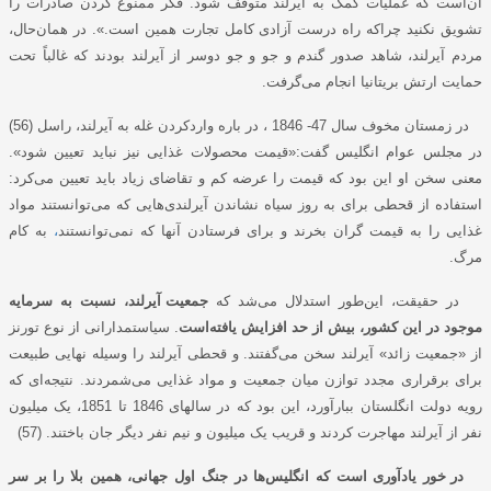
آن‌است که عملیات کمک به آیرلند متوقف شود. فکر ممنوع کردن صادرات را
تشویق نکنید چراکه راه درست آزادی کامل تجارت همین است.». در همان‌حال،
مردم آیرلند، شاهد صدور گندم و جو و جو دوسر از آیرلند بودند که غالباً تحت
حمایت ارتش بریتانیا انجام می‌گرفت.
در زمستان مخوف سال 47- 1846 ، در باره واردکردن غله به آیرلند، راسل (56)
در مجلس عوام انگلیس گفت:«قیمت محصولات غذایی نیز نباید تعیین شود».
معنی سخن او این بود که قیمت را عرضه کم و تقاضای زیاد باید تعیین می‌کرد:
استفاده از قحطی برای به روز سیاه نشاندن آیرلندی‌هایی که می‌توانستند مواد
غذایی را به قیمت گران بخرند و برای فرستادن آنها که نمی‌توانستند
،
به کام
مرگ.
در حقیقت، این‌طور استدلال می‌شد که
جمعیت آیرلند، نسبت به سرمایه
موجود در این کشور، بیش از حد افزایش یافته‌است
. سیاستمدارانی از نوع تورنز
از «جمعیت زائد» آیرلند سخن می‌گفتند. و قحطی آیرلند را وسیله نهایی طبیعت
برای برقراری مجدد توازن میان جمعیت و مواد غذایی می‌شمردند. نتیجه‌ای که
رویه دولت انگلستان ببارآورد، این بود که در سالهای 1846 تا 1851، یک میلیون
نفر از آیرلند مهاجرت کردند و قریب یک میلیون و نیم نفر دیگر جان باختند. (57)
در خور یادآوری است که انگلیس‌ها در جنگ اول جهانی، همین بلا را بر سر