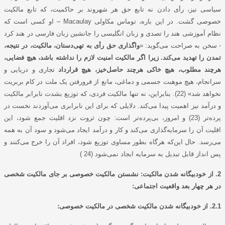
سیاسی نیز، رأی دادن نه تابع حق هر شهروند بر حاکمیت، که تابع مالکیت
خصوصی گشت. در این باره، توماس مکاولی
Macaulay
– او کسی است که
نظام آموزشی هند را تصدی و زبان انگلیسی را جانشین زبان فارسی در هند کرد
- سخن به صراحت می‌گوید: «
واگذاری حق رأی به تهی‌دستان، مالکیت، در نتیجه،
تمدن را تهدید می‌کند. زیرا اگر مالکیت امنیت لازم را نداشته باشد، هیچ فضایی،
هرچند مطلوب، هیچ خاکی هرچند حاصل‌خیز، هیچ قرارداد
تجاری و دریایی و
سرانجام، هیچ موهبت جسمی و دماغی، مانع از فرورفتن یک ملت در کام بربریت
نخواهد شد» (22). بنابراین، نه تنها مالکیت فردی، که توزیع بشدت نابرابر مالکیت
و درآمد نیز اهمیت پیدا می‌کند. دلایلی که برای این نابرابری می‌آوردند نخست در
پرده‌تر (23) و امروز، بی‌پرده‌تر است: چون ثروت نزد اقلیت جمع شود، این
اقلیت آن را سرمایه‌گذاری می‌کند و کار و درآمد ایجاد می‌شود و سود آن به همه
می‌رسد. حال این‌که هرگاه بطور مساوی توزیع شود، افراد آن را خرج می‌کنند و
پس انداز قابل تبدیل به سرمایه ایجاد نمی‌شود (24 )
2. از خودبیگانه شدن مالکیت: نشستن مالکیت خصوصی بر جای مالکیت شخصی
در هر چهار بعد واقعیت اجتماعی:
2.1. از خودبیگانه شدن مالکیت شخصی در مالکیت خصوصی: