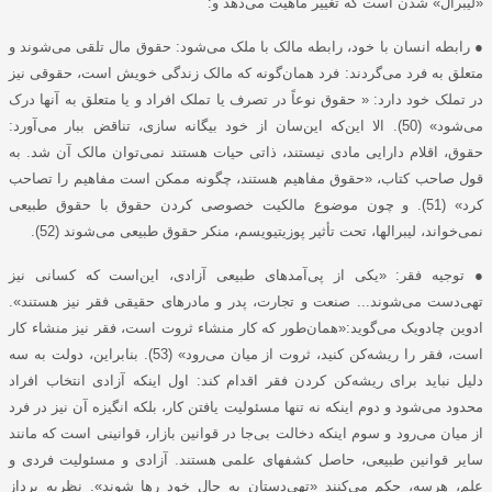
«لیبرال» شدن است که تغییر ماهیت می‌دهد و:
● رابطه انسان با خود، رابطه مالک با ملک می‌شود: حقوق مال تلقی می‌شوند و
متعلق به فرد می‌گردند: فرد همان‌گونه که مالک زندگی خویش است، حقوقی نیز
در تملک خود دارد: « حقوق نوعاً در تصرف یا تملک افراد و یا متعلق به آنها درک
می‌شود» (50). الا این‌که این‌سان از خود بیگانه سازی، تناقض ببار می‌آورد:
حقوق، اقلام دارایی مادی نیستند، ذاتی حیات هستند نمی‌توان مالک آن شد. به
قول صاحب کتاب، «حقوق مفاهیم هستند، چگونه ممکن است مفاهیم را تصاحب
کرد» (51). و چون موضوع مالکیت خصوصی کردن حقوق با حقوق طبیعی
نمی‌خواند، لیبرالها، تحت تأثیر پوزیتیویسم، منکر حقوق طبیعی می‌شوند (52).
● توجیه فقر: «یکی از پی‌آمدهای طبیعی آزادی، این‌است که کسانی نیز
تهی‌دست می‌شوند... صنعت و تجارت، پدر و مادرهای حقیقی فقر نیز هستند».
ادوین چادویک می‌گوید:«همان‌طور که کار منشاء ثروت است، فقر نیز منشاء کار
است، فقر را ریشه‌کن کنید، ثروت از میان می‌رود» (53). بنابراین، دولت به سه
دلیل نباید برای ریشه‌کن کردن فقر اقدام کند: اول اینکه آزادی انتخاب افراد
محدود می‌شود و دوم اینکه نه تنها مسئولیت یافتن کار، بلکه انگیزه آن نیز در فرد
از میان می‌رود و سوم اینکه دخالت بی‌جا در قوانین بازار، قوانینی است که مانند
سایر قوانین طبیعی، حاصل کشفهای علمی هستند. آزادی و مسئولیت فردی و
علم، هرسه، حکم می‌کنند «تهی‌دستان به حال خود رها شوند». نظریه پرداز