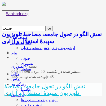
نقش الگو در تحول جامعه، مصاحبۀ تلویزیون
صفحه اول
سپیدۀ استقلال و آزادی
پخش مستقیم
آرشیو ویدئوهای پخش مستقیم قبلی
پیام
صوتی
تصویری
دسته:
+ تصویری
نوشتار
منتشر شده در یکشنبه, 20 مرداد 1398 06:54
کتابها
نوشته شده توسط 445jn45
تماس
زندگینامه
نقش الگو در تحول جامعه، مصاحبۀ
عکسها
تلویزیون سپیدۀ استقلال و آزادی
آرشیو ها
آرشیو وضعیت سنجی ها
آرشیو مقالات