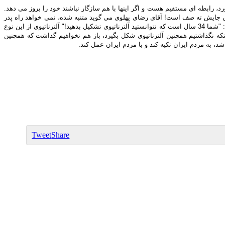
رد، رابطه ای مستقیم هست و اگر اینها با هم سازگار نباشند خود را بروز می دهد.
صدق جایش ته صف است! آقای رضای پهلوی می گوید متنبه شده، نمی خواهد راه پدر
و پدربزرگش را برود، جایش ته صف است، نه تشکیل شورا! با این کاری که می کند، معلوم است که دروغ می گوید و به هر قیمتی دنبال قدرت است! کسی نوشته بود: "شما 34 سال است که نتوانستید آلترناتیوی تشکیل بدهید!" آلترناتیوی از این نوع
که نگذاشتیم همچنین آلترناتیوی شکل بگیرد، باز هم نخواهیم گذاشت که همچنین
 به مردم ایران تکیه کند و با مردم ایران عمل کند.
Tweet
Share