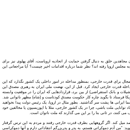
هدین خلق به دنبال گرفتن حمایت از اتحادیه اروپاست، آقای پهلوی نیز برای
به مجلس اروپا رفته اند؟ نظر شما درباره اقدامات اخیر چیست؟ آیا مراجعاتی این
ن مجال برای قدرت خارجی، بمنظور مداخله در امور داخلی یک کشور نگذارد که این
مداخله قدرت خارجی ایجاد کرد. قبل از این، نهضت ملی ایران به رهبری مصدق این
یلات و بانک استقراضی) از بین برد، قراردادهایی که ایران را در موقعیت وابسته
مریکا فرستاد تا بگوید چاره کار حکومت مصدق کودتاست و (شاه) مظهر ناتوانی شد.
 بینید. این تجربه ها را شما ایرانی ها پشت سر گذاشتید. بطور مثال در اروپا، یک رئیس دولت پیدا نخواهید
 توانایی ملت باشی، چرا در یک کشور خارجی، مثلا با اپوزیسیون یا مخالفین خود
کنند، در ثانی بنا را بر این می گذارند که ملت ناتوان است.
صد میل کند. اگر گروههایی بطرف قدرت خارجی رفتند و مردم به این ترس گرفتار
: "من آدم دموکراتی هستم، به پدر و پدربزرگم انتقاداتی دارم و آنها دموکراسی