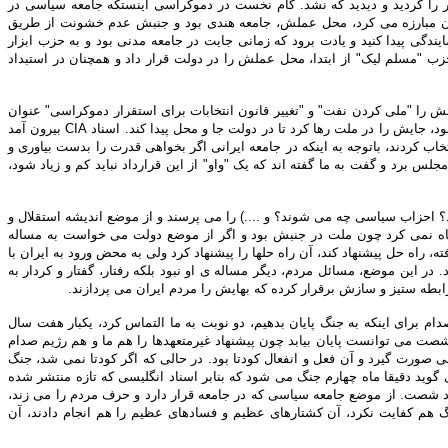
ر را کردید و دیدید که نشد. گام نخست در دموکراسی اینستکه جامعه سیاسی در
لستان مبارزه می کرد، محل عملش، جامعه هندی بود و جنبش عدم خشونت از طریق
گی پیدا کنید و یادت برود که زمانی جایت در جامعه مدنی بود و به حزب ابزار
 "مسلم لیک" از ابتدا، محل عملش را در دولت قرار داد و همچنان در استبداد
 را "ملی کردن نفت" و "تغییر قانون انتخابات برای استقرار دموکراسی" عنوان
کرد و روی این خواست تا لحظه آخر ایستاد، باصطلاح با دولت یکی نشد، همچنان با ملت یکی ماند. بخشی از همین جبهه ی ملی رفت سر وقت اینکه با دولت یکی بشود، جایش را در ملت رها کرد تا در دولت جا و محل پیدا کند. اسناد CIA بیرون آمد
جامعه از دست دادند و قدرت را انتخاب کردند، باتوجه به اینکه در جامعه ایرانی اگر بخواهی قدرت را بدست بیاوری و
س برد و گفت به ما گفته اند که یک "واو" از این قرارداد نباید کم و زیاد شود،
د؟ احزاب سیاسی چه می شوند؟ و ....) را می پرسند و از موضع اندیشه استقلال و
 نگاه نمی کرد چون ملت در جنبش بود و اگر از موضع دولت می خواست به مساله
اه حل پیشنهاد کند، آن راه حلها را پیشنهاد کرد ولی به محض ورود به ایران با
 این موضع، مسائل مردم، دیگر مساله ی او نبود بلکه رفتار، گفتار و کردار به
رابطه ستیز و سازش برقرار کرده که بهایش را مردم ایران می پردازند.
 برای اینکه به جنگ پایان بدهیم، دو نوبت به ما التماس کرد، یکبار هفت سال
صت می توانست پایان بیابد چون پیشنهاد غیرمتعهدها را هم ما و هم رژیم صدام
الی صورت گیرد و آن فعل و انفعال کودتا بود. در حالی که اگر کودتا نمی شد، جنگ
د دقیقا ماه چهارم جنگ می شود که بنابر اسناد انگلیسی که تازه منتشر شده
شصت. از موضع جامعه سیاسی که در جامعه قرار دارد و حرف مردم را می زند،
جنگ هم کفایت نکرد، آن کشتارهای عظیم و فسادهای عظیم را هم انجام دادند، آن