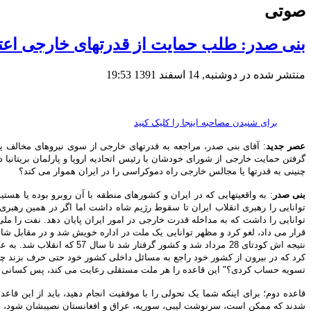
صوتی
بنی صدر: طلب حمایت از قدرتهای خارجی اعتر
منتشر شده در دوشنبه, 14 اسفند 1391 19:53
برای شنیدن مصاحبه اینجا را کلیک کنید
عصر جدید
: آقای بنی صدر، مراجعه به قدرتهای خارجی از سوی نیروهای مخالف 
گرفتن حمایت خارجی از شورای خودشان با رئیس اتحادیه اروپا و پارلمان بریتانیا 
چنینی به قدرتها یا مجالس خارجی راه دموکراسی را در ایران هموار می کند؟
بنی صدر
: به واقعیتهایی که در ایران و کشورهای منطقه با آن روبرو بوده یا هس
توانایی را رهبری انقلاب ایران تا سقوط رژیم شاه داشت اما اگر در همین رهبری 
توانایی را داشت که به مداخله قدرت خارجی در امور ایران پایان دهد. نفت را ملی
قرار می داد، لغو کرد و مظهر توانایی یک ملت در اداره خویش شد و در مقابل شاه 
نتیجه اش کودتای 28 مرداد 
کرد که در بیرون از کشور خود راجع به مسائل داخلی کشور خود حتی حرف بزند چون 
تسویه حساب کردی؟" این قاعده را هر ملت مستقلی رعایت می کند، پس کسانی که ب
قاعده دوم؛ برای اینکه شما یک تحولی را با موفقیت انجام دهید، باید از این 
شدند که ممکن است، سرنوشت لیبی، سوریه، عراق و افغانستان نصیبشان شود، حاضر ن