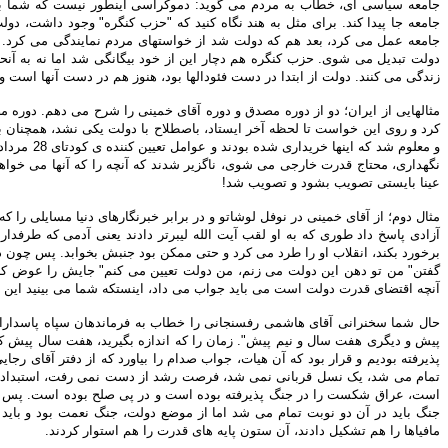
جامعه سیاسی ای، خطاب به مردم می گوید: دموکراسی اینطور نیست که شما بیرون
جامعه جا پیدا کند. برای مثل به هند نگاه کنید که "حزب کنگره" وجود داشت، 
جامعه عمل می کرد، بعد هم که دولت شد از خواستهای مردم نمایندگی می کرد. با
دولت تبدیل می شوی. حزب کنگره هم دچار این از خود بیگانگی شد اما نه به آن
زندگی می کنند. دولت از ابتدا در دست فئودالها بود، هنوز هم در دست آنها است
مثالهایی از ایران؛ دو از دوره مصدق و دوره آقای خمینی را شرح می دهم. دوره
و معلوم 
نگهداری، محتاج قدرت خارجی می شوی، ناگزیر شدند که آنچه را که آنها می خواهند،
عینا بایستی تصویب بشود و تصویب شد!
مثال دوم؛ از آقای خمینی در نوفل لوشاتو و در برابر خبرنگارهای دنیا مسایلی ر
آزادی پاسخ داد طوری که به او لقب آیت الله لیبرتر دادند یعنی آدمی که طرف
برخورد بکند، انقلاب او را طرد می کرد و حتی ممکن بود جنبش بخوابد. پس چون در
گفتن" من تو دهن این دولت می زنم، من دولت تعیین می کنم" جایش را عوض کرد( ا
آنچه اقتضای قدرت دولت است می باید جواب می داد، اینستکه شما می بینید این رژ
حال شما سخنرانی آقای هاشمی رفسنجانی را خطاب به فرماندهان سپاه پاسداران د
پیش و دیگری هفت سال و نیم پیش". زمان را که اندازه بگیرید، هفت سال پیش که
پذیرفته بودیم و قرار بود که آن هیات، جواب صدام را بیاورد که از دفتر آقای رجا
تمام می شد، یک نسل قربانی نمی شد، فرصت رشد از دست نمی رفت، استبداد هم 
است، عراق شکست را در جنگ پذیرفته بوده است و در پی صلح بوده است. پس دو
جنگ باید در آن دو نوبت تمام می شد اما از موضع دولت، جنگ نعمت بود و باید ا
مافیاها را هم تشکیل دادند، آن ستون پایه های قدرت را هم استوار کردند.