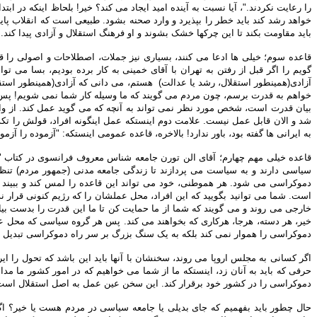
را رعایت نکردند."، آیا نسبت به آینده امید ایجاد می کند؟ خیر! بلحاظ اینکه در اب
خواهد رشد کند باید خطر را بپذیرد و وارد صحنه بشود. طبیعی است که انقلاب پا
باید مقاومت بکند تا این چرکها خشک بشوند و او فرهنگ استقلال و آزادی پیدا کند.
قاعده سوم؛ خیلی ها ادعا می کنند، بسیاری نیز جملات، اصطلاحات و اصولی را قر
گویم را اگر قبل از رفتن به تهران با آقای خمینی به کار برده بودیم، بسا می 
آزادی(همینطور استقلال، رشد یا عدالت) هستم، می دانی که آزادی(همینطور استق
خواهم به قدرت برسم، چون مردم می گویند که ما وسیله کار شما نمی شویم! پس می
بیان قدرت است، شخص مورد نظر نمی تواند به آنچه که می گوید عمل کند. از واض
شد و الان قابل عمل نیست. علامت دوم اینستکه عمل اینگونه افراد، قولش را تکذی
به ایرانی ها گفته بود، باور ندارد! بالاخره، قاعده عمومی اینستکه: "آزموده را آ
قاعده خیلی مهم چهارم؛ آقای الن تورن جامعه شناس معروف فرانسوی در کتاب 
سیاسی دارند و به سیاست می پردازند تا زندگی جامعه مدنی (جمهور مردم) تنظ
دموکراسی می شود. هر هموطنی، خود می تواند این قاعده را لمس کند و ببیند
است. شما می توانید بگویید که این افراد، محل عملشان را که رژیم کنونی قرار 
خارجی می روند و می گویند که شما از ما حمایت کن تا ما این قدرت را بدست بی
خیر، هر دسته، هرجا، هرکاری که بخواهند می کند. پس هر گروه سیاسی که محل ع
دموکراسی را هموار نمی کند بلکه به یک سنگ بزرگ بر سر راه دموکراسی تبدیل
اگر کسانی به مجلس اروپا می روند، سخنشان با آنها باید این باشد که تحول را ای
حرفی که باید به آنان زد، اینستکه ما از شما می خواهیم که در امور کشور ما مداخ
دموکراسی را در کشور خود برقرار کند. این سخن عین عمل به اصل استقلال اس
حال چطور باید بفهمیم که جای بدیلی یا جامعه سیاسی در مردم هست یا خیر؟ اگ