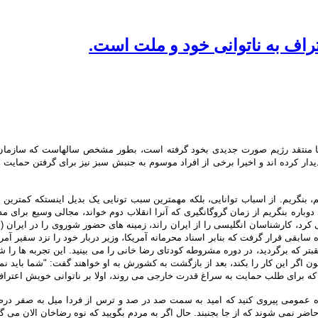
اف به ناتوانی خود و ملت است.
یا منتقد رژیم صورت جدیدی بخود گرفته است، بطور مشخص سالهاست که سازمان مجا
دیدار کرده اند و اخیرا برخی از افراد موسوم به جنبش سبز نیز برای گرفتن حمایت 
تیم، بنگریم. از اسباب توانایی، بلکه مهمترین سبب تونایی یک بدیل اینستکه کمتری
دوباره بنگریم از زمان گروگانگیری که آنرا انقلاب دوم خواند، مجالی وسیع برای 
 کرد، کارشناسان انگلیسی را از ایران راند، زمینه های حضور شوروی را در ایران (ش
سابقی قرار گرفت که بنابر اسناد محرمانه آمریکا، وزیر دربار خود را نزد سفیر آ
شد و کشور گرفتار شد تا سال 57 که انقلاب شد. به عقبتر که برگردید، در دوره مشروطه کودتای رضا خانی را می
اگر این کار را بکند، بعد از بازگشت به کشورش به او خواهند گفت: "شما باید نماد
رای طلب حمایت به سراغ قدرت خارجی می روند، اولا بر ناتوانی خویش اعتراف می 
قاعده عمومی پیروی کنید که امید به سمت صد در صد و ترس از فردا میل به صفر در
می شوند که از جا بجنبند. حال اگر به مردم بگویید که نوه رضاخان الان می گوید