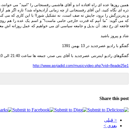
همین روزها عده ای راه افتاده اند و آقای هاشمی رفسنجانی را "امید" می خوانند، 
ذره ای نگاه کنید، این آقای رفسنجانی از چه زمانی آزادیخواه شد؟ تازه اگر هم
که می گوید: "ما آنیم که قدرت خارجی حامی ماست!" و اسم یک عده را هم روی کا
فاجعه ای رخ دهد. آن بدیل و جامعه سیاسی ای می خواهیم که عمل روزانه اش معرف 
شاد و پیروز باشید
گفتگو با رادیو عصرجدید در 13 بهمن 1391
گفتگوهای رادیو اینترنتی عصرجدید با آقای بنی صدر، جمعه ها ساعت 21:40 الی 22:10(بوقت ایران) از آدرس زیر پخش می شوند:
http://www.asrjadid.com/musicvideo.php?vid=8eade25e1
Share this post
< قبلی
بعدی >