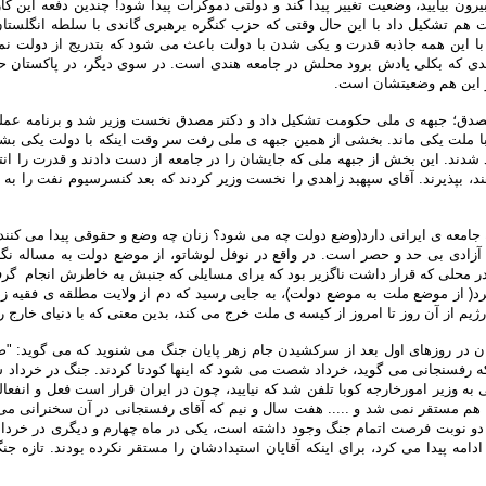
 بیایید، وضعیت تغییر پیدا کند و دولتی دموکرات پیدا شود! چندین دفعه این کا
دولت هم تشکیل داد با این حال وقتی که حزب کنگره برهبری گاندی با سلطه انگ
 این همه جاذبه قدرت و یکی شدن با دولت باعث می شود که بتدریج از دولت نمایند
حدی که بکلی یادش برود محلش در جامعه هندی است. در سوی دیگر، در پاکستان حزب
 و این هم وضعیتشان است.
 مصدق؛ جبهه ی ملی حکومت تشکیل داد و دکتر مصدق نخست وزیر شد و برنامه عملش
شد که اینها خریداری شده بودند و عوامل تعیین کننده ی کودتای 28 مرداد شدند. این بخش از جبهه ملی که جایشان را در 
 بپذیرند. آقای سپهبد زاهدی را نخست وزیر کردند که بعد کنسرسیوم نفت را به مجل
ا که جامعه ی ایرانی دارد(وضع دولت چه می شود؟ زنان چه وضع و حقوقی پیدا می کنن
دار آزادی بی حد و حصر است. در واقع در نوفل لوشاتو، از موضع دولت به مساله
 محلی که قرار داشت ناگزیر بود که برای مسایلی که جنبش به خاطرش انجام گرفته، ر
ز موضع ملت به موضع دولت)، به جایی رسید که دم از ولایت مطلقه ی فقیه زد. در
یم از آن روز تا امروز از کیسه ی ملت خرج می کند، بدین معنی که با دنیای خارج 
ر روزهای اول بعد از سرکشیدن جام زهر پایان جنگ می شنوید که می گوید: "صدام
 رفسنجانی می گوید، خرداد شصت می شود که اینها کودتا کردند. جنگ در خرداد ش
یی به وزیر امورخارجه کوبا تلفن شد که نیایید، چون در ایران قرار است فعل و انفع
مستقر نمی شد و ..... هفت سال و نیم که آقای رفسنجانی در آن سخنرانی می گوی
 نوبت فرصت اتمام جنگ وجود داشته است، یکی در ماه چهارم و دیگری در خرداد 
دامه پیدا می کرد، برای اینکه آقایان استبدادشان را مستقر نکرده بودند. تازه 