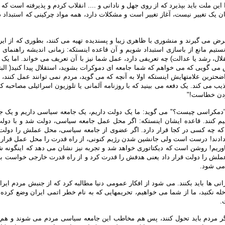
تدا این ملت باید بپذیرد که از روی جهل و نادانی و .... انقلاب کردم و پذیرفته است 
یان یک تغییر نیست، آغاز تغییر است و مشکلات دارد، همه مواد چرکینی که استبد
ض می گیرند و منشوری با ظاهری زیبا و پسندیده تهیه می کنند، بطوری که از ایران
توانستیم مانع از باسازی استبداد شویم و آن قاعده اینستکه: زمانی اندیشه راهن
لال، رشد یا عدالت) چه تعریفی دارد، عمل شما نیز با آن تعریف می خواند. اما ی
 گویی که می خواهم که شما جامعه ای دموکرات بشوید، استقلال پیدا کنید( البته ه
حترین علامتهایش اینستکه اولا به آنچه که می گوید، مردم نمی توانند عمل کنند،
ب می کند. یک دفعه می بینید که با روزنامه آلمانی یا تلوزیون اسرائیلی مصاحبه 
زمودن خطاست!"
"دمکراسی چیست؟" می گوید: ما یک دولت داریم، یک جامعه سیاسی داریم و یک 
یم کنند. قاعده ایشان اینستکه: اگر محل عمل جامعه سیاسی، دولت شد و با دو
 که چه کسی در کجا قرار دارد. اگر عضوی از جامعه سیاسی، محل عملش را دولت
ندادند! درست است ولی جانشین شدن رژیم کنونی، از راه قدرت را محل عمل قرار د
اوریم! روشن است که دیکتاتوری خواهد شد و تجربه نیز نشان می دهد که اینگونه ش
ملش را دولت قرار داد یعنی هدفش را قدرت کرد و از راه قدرت خارجی خواست به ج
 می شود.
رانی ها باید بکنند. می شود از افکار عمومی دنیا مطالبه کرد که از جنبش مردم ای
له نکنید، ما از شما می خواهیم، تحریمهایی که به نام خطر اتمی ایران وضع کرده ای
ت.
ر مردم باید تحول کنند، پس هم مخاطب این جامعه سیاسی مردم می شوند و هم رو