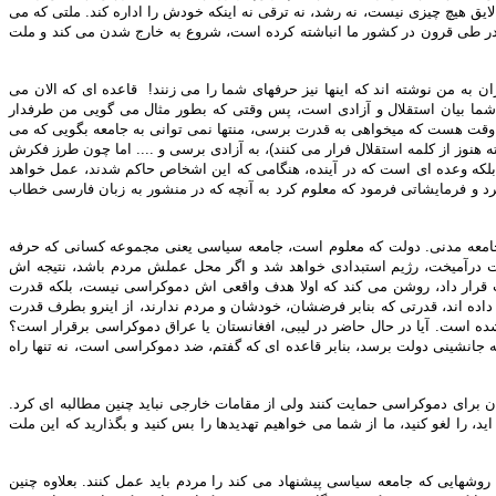
که لایق هیچ چیزی نیست، نه رشد، نه ترقی نه اینکه خودش را اداره کند. ملتی که می
اد در طی قرون در کشور ما انباشته کرده است، شروع به خارج شدن می کند و ملت
 به من نوشته اند که اینها نیز حرفهای شما را می زنند! قاعده ای که الان می
مای شما بیان استقلال و آزادی است، پس وقتی که بطور مثال می گویی من طرفدار
ک وقت هست که میخواهی به قدرت برسی، منتها نمی توانی به جامعه بگویی که می
نوز از کلمه استقلال فرار می کنند)، به آزادی برسی و .... اما چون طرز فکرش
 بلکه وعده ای است که در آینده، هنگامی که این اشخاص حاکم شدند، عمل خواهد
کرد و فرمایشاتی فرمود که معلوم کرد به آنچه که در منشور به زبان فارسی خطاب
جامعه مدنی. دولت که معلوم است، جامعه سیاسی یعنی مجموعه کسانی که حرفه
لت درآمیخت، رژیم استبدادی خواهد شد و اگر محل عملش مردم باشد، نتیجه اش
 قرار داد، روشن می کند که اولا هدف واقعی اش دموکراسی نیست، بلکه قدرت
اده اند، قدرتی که بنابر فرضشان، خودشان و مردم ندارند، از اینرو بطرف قدرت
ده است. آیا در حال حاضر در لیبی، افغانستان یا عراق دموکراسی برقرار است؟
انشینی دولت برسد، بنابر قاعده ای که گفتم، ضد دموکراسی است، نه تنها راه
ران برای دموکراسی حمایت کنند ولی از مقامات خارجی نباید چنین مطالبه ای کرد.
د، را لغو کنید، ما از شما می خواهیم تهدیدها را بس کنید و بگذارید که این ملت
شهایی که جامعه سیاسی پیشنهاد می کند را مردم باید عمل کنند. بعلاوه چنین