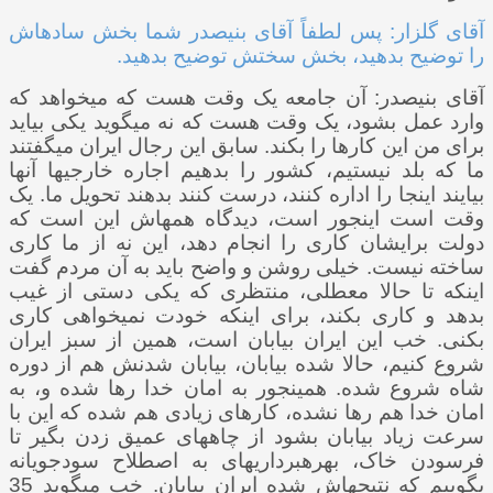
آقای گلزار: پس لطفاً آقای بنی­صدر شما بخش ساده­اش
را توضیح بدهید، بخش سختش توضیح بدهید.
آقای بنی­صدر: آن جامعه یک وقت هست که می­خواهد که
وارد عمل بشود، یک وقت هست که نه می­گوید یکی بیاید
برای من این کارها را بکند. سابق این رجال ایران می­گفتند
ما که بلد نیستیم، کشور را بدهیم اجاره خارجی­ها آنها
بیایند اینجا را اداره کنند، درست کنند بدهند تحویل ما. یک
وقت است اینجور است، دیدگاه همه­اش این است که
دولت برای­شان کاری را انجام دهد، این نه از ما کاری
ساخته نیست. خیلی روشن و واضح باید به آن مردم گفت
اینکه تا حالا معطلی، منتظری که یکی دستی از غیب
بدهد و کاری بکند، برای اینکه خودت نمی­خواهی کاری
بکنی. خب این ایران بیابان است، همین از سبز ایران
شروع کنیم، حالا شده بیابان، بیابان شدنش هم از دوره
شاه شروع شده. همینجور به امان خدا رها شده و، به
امان خدا هم رها نشده، کارهای زیادی هم شده که این با
سرعت زیاد بیابان بشود از چاه­های عمیق زدن بگیر تا
فرسودن خاک، بهره­برداری­های به اصطلاح سودجویانه
بگوییم که نتیجه­اش شده ایران بیابان. خب می­گوید 35