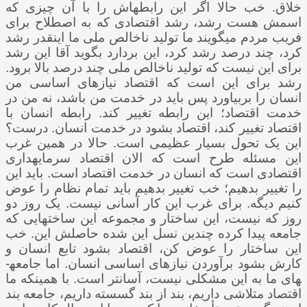
خلاق. خب حالا اگر این رابطه­اش را با آن چیزی که
اسمش هست رشد، رشد اقتصادی که به اصطلاح برای
فریب مردم می­گویند ما تولید ناخالص ملی ما اینقدر رشد
کرد، چند درصد رشد کرد، این بردارد بگوید آقا این رشد
برای این نیست که تولید ناخالص ملی چند درصد بالا برود.
رشد برای این است که اقتصاد نیازهای اساسی من
انسان را بربیاورد پس باید در خدمت من باشد، نه من در
خدمت اقتصاد؛ این رابطه تغییر کند. رابطه انسان با
اقتصاد تغییر کند، اقتصاد بشود در خدمت انسان. درست؟
این یک تحول بسیار عظیمی است. حالا در همین غرب
این مسئله طرح است که الان اقتصاد سرمایه­داری
اقتصادی است که انسان در خدمت اقتصاد است. باید این
را تغییر بدهیم؛ خب تغییر بدهیم باید تمام نظام را عوض
کنیم دیگه. برای غرب این کار آسانی نیست. یک روز دو
روز که نیست، این ساختار و مجموعه این ساخت­هایی که
جامعه پیدا کرده چندین نسل این شده حاصلش این. خب
این ساختار را عوض کن، اقتصاد بشود تابع انسان و
کارش بشود برآوردن نیازهای اساسی انسان. اما جامعه­
های ما به این مشکلی نیست، آسان­تر است. با همینکه ما
اقتصاد متلاشی داریم، بند از بند گسسته داریم، جامعه بند