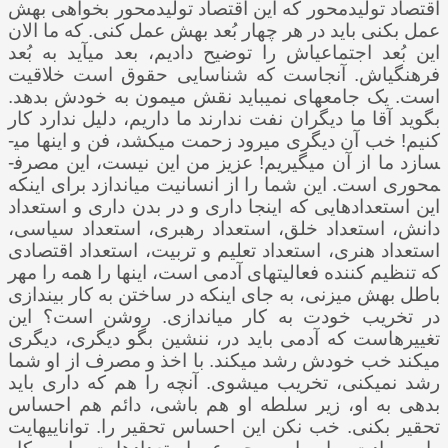
اقتصاد تولیدمحور که این اقتصاد تولیدمحور بخواهی بهش
عمل بکنی باید در هر چهار بُعد بهش عمل کنی. که ما الان
این بُعد اجتماعی­اش را توضیح دادیم، بعد می­آید به بُعد
فرهنگی­اش. آنجاست که شناسایی حقوق است خلاقیت
است. یک جامعه­ای نمی­باید نقش میمون به خودش بدهد.
بگوید آقا ما دیگران نفت ندارند ما داریم، دلیل ندارد کار
کنیم! خب آن دیگری می­رود زحمت می­کشد، فن و اینها می­
سازد ما از آن می­گیریم! عزیز من این نیست، این مصرف­
محوری است. این شما را از انسانیت می­اندازد برای اینکه
این استعدادهایی که اینجا داری و در بدن داری و استعداد
دانش، استعداد خلق، استعداد رهبری، استعداد سیاسی،
استعداد هنری، استعداد تعلیم و تربیت، استعداد اقتصادی
که تنظیم کننده فعالیت­های آدمی است، اینها را همه را مهر
باطل بهش می­زنی، به جای اینکه در ساختن به کار بیندازی
در تخریب خودت به کار می­اندازی. روشن است؟ این
تغییرهاست که آدمی باید در، ننشین بگو دیگری، دیگری
می­کند خب خودش رشد می­کند. با اخذ و مصرف از او شما
رشد نمی­کنی، تخریب می­شوی. آنچه را هم که داری باید
بدهی به او، زیر سلطه او هم باشی، دائم هم احساس
تحقیر بکنی. خب نکن این احساس تحقیر را. توانایی­هایت