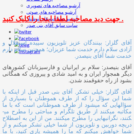
آرشیو مصاخبه های تصویری
آرشیو مصاخبه های صوتی
جهت دید مصاحبه لطفا اینجا را کلیک کنید .
آرشیو مصاخبه های نوشتار
سایت سابق آقای بنی صدر
آقای گلزار: بینندگان عزیز تلویزیون سپیده استقلال و
آزادی سلام دارم خدمت شما عزیزان؛ همچنین سلام دارم
خدمت شما آقای بنی­صدر.
آقای بنی­صدر: سلام بر ایرانیان و فارسی­زبانان کشورهای
دیگر همجوار ایران و به امید شادی و پیروزی که همگانی
بشود از راه حقوقمند شدن.
آقای گلزار: خیلی تشکر. آقای بنی ­صدر قبل از اینکه با
شما این سؤال را که از طرف هموطنان با بسیاری از
سؤال­هایی که می­شود از طرف هموطنانی است که با ما
مکاتبه می­کنند از طریق تلگرام و مباحثی را مطرح می­
کنند، نگرانی­هایی را مطرح می­کنند. من از این به اصطلاح
دریچه دوربین و تلویزیون از شما خیلی تشکر می­کنم و از
شما خواهش می­کنم که ما را همیشه یاری کنید، با ما