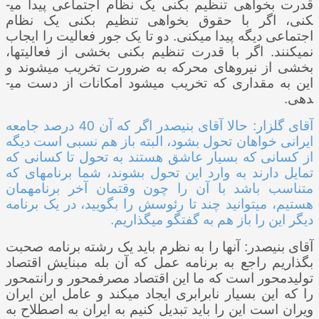
قدرت بخواهی تنظیم بکنی یک نظام اجتماعی پیدا می­
کنی، اگر با حقوق بخواهی تنظیم بکنی یک نظام
اجتماعی دیگه پیدا می­کنی. دو تا یک جور فعالیت را ایجاب
نمی­کنند. اگر با قدرت تنظیم بکنی بخشی از فعالیت­ها،
بخشی از نیروهای محرکه به ضرورت تخریب می­شوند و
این به مقداری که تخریب می­شود امکانات از دست می­
دهی.
آقای گلزار: حالا آقای بنی­صدر اگر که آن 40 درصد جامعه
ایرانی خواهان تحول بشود، البته باز هم نسبی است دیگه
از کسانی که بسیار عاشق هستند به تحول تا کسانی که
تمایل دارند به وارد این تحول بشوند، شما برنامه­ای که
متناسب باشد با آن را چون وقت­مان آخر برنامه­مان
هستیم، می­توانید چند تا رئوسش را بگویید، در یک برنامه
دیگر این را باز هم به گفتگو می­گذاریم.
آقای بنی­صدر: آنها را به نظرم باید یک رشته برنامه صحبت
بگذاریم راجع به برنامه عمل که آن بله مبنایش اقتصاد
تولیدمحور است که ما این اقتصاد مصرف­محور و رانت­محور
را که این بسیار نابرابری ایجاد می­کند و عامل این ایران
ویران است این را باید تبدیل کنیم به ایران به اصطلاح به