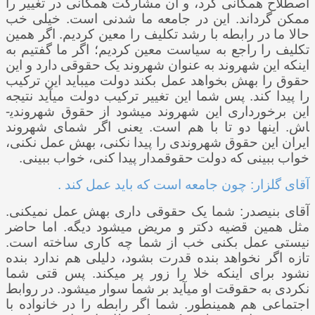
اصطلاح همگانی کرد، و آن مشارکت همگانی در تغییر را
ممکن گرداند. این در جامعه ما شدنی است. خیلی خب
حالا ما در رابطه با رشد تکلیف را معین کردیم. اگر همین
تکلیف را راجع به سیاست معین کردیم؛ اگر ما گفتیم به
اینکه این شهروند به عنوان شهروند یک حقوقی دارد و این
حقوق را بهش بخواهد عمل بکند دولت می­باید این ترکیب
را پیدا کند. پس شما این تغییر ترکیب دولت می­آید نتیجه
این برخورداری این شهروند می­شود از حقوق شهروندی­
اش. اینها دو تا با هم است. یعنی اگر شمای شهروند
ایران این حقوق شهروندی را پیدا نکنی، بهش عمل نکنی،
خواب ببینی که دولت حقوق­مدار پیدا کنی، خواب ببینی.
آقای گلزار: چون جامعه است که باید عمل کند .
آقای بنی­صدر: شما یک حقوقی داری بهش عمل نمی­کنی.
مثل همین قضیه دکتر و مریض می­شود دیگه. اما حاضر
نیستی عمل بکنی خب از شما چه کاری ساخته است.
تازه اگر نخواهد بنده قدرت بشود، دلیلی هم ندارد بنده
نشود برای اینکه خلا را زور پر می­کند. پس قتی شما
نکردی به حقوقت او می­آید بر شما سوار می­شود. در روابط
اجتماعی هم همینطور. شما اگر رابطه را در خانواده با