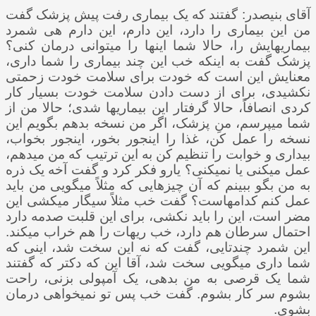
آقای بنی­صدر: گفتند که یک بیماری رفت پیش پزشک گفت
من این بیماری را دارد، این دارم، این دارم هی شمرد
بیماری­هایش را، حالا شما اینها را می­توانی درمان کنی؟
پزشک گفت به اینکه خب این چند بیماری را شما داری،
معنایش این است که خودت برای سلامت خودت زحمتی
نکشیدی، برای از دست دادن سلامت خودت بسیار کار
کردی انصافاً، حالا گرفتار این بیماری­ها شدی؛ حالا من از
شما می­پرسم، منِ پزشک، اگر من نسخه بدهم بگویم این
نسخه را عمل کن، غذا را اینجور بخور، اینجور بخواب،
بیداری و خوابت را تنظیم کن به این ترتیب که من می­دهم،
عمل می­کنی یا نمی­کنی؟ یارو فکر کرد و گفت آخه یک ذره
به من بگو ببینم که آن چیزهایی که مثلاً می­گویی من باید
عمل کنم کدام­هاست؟ گفت خب مثلاً سیگار می­کشی این
مضر است، این را باید نکشی، برای این قلبت صدمه دارد
احتمال سرطان هم دارد، خب ریه­ات را هم خراب می­کند.
این شمرد چندتایی، گفت که نه این سخت شد، اینی که
شما داری می­گویی سخت شد، آقا این که دکتر که گفتند
شما یک قرصی به من بدهی، یک آمپولی بزنی، راحت
بشوم سر کار بشوم. گفت خب پس تو نمی­خواهی درمان
بشوی.