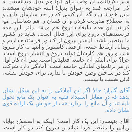
سبز بگردانیم، آن وقت برای آنها هم بدیل می­دانستند به
کی مراجعه کنند به عنوان بدیل؛ البته خودشان می­شدند
بدیل خودشان دیگه. آن کسی که در حد سازمان دادن و
به اصطلاح مدیریت کردن و آن کسان را هم شناسایی می­
کردند. این همه تبلیغات دروغ هم می­شد بی­اثر. این همه
فرستنده­های دروغ برای این فعال است، شاید در کشور
ما بی­نظیر باشد، اینقدر بیرون از کشور فرستنده داریم و
وسایل ارتباط جمعی از قبیل کامپیوتر و اینها به کار می­رود
شب و روز هم کارشان تولید دروغ و انتشار دروغ است.
چرا؟ برای اینکه آن جامعه فعل­پذیر است. پس آن کار اول
در هر برنامه­ای آمادگی جامعه است؛ آمادگی دارد شرکت
کند در ساختن وطن خودش یا ندارد، برای خودش نقشی
قائل هست یا نیست.
آقای گلزار: حالا اگر این آمادگی را به این شکل نشان
بدهد که در مقابل استبداد فقیه به عنوان یک مانع تحول
بایستند و آن مانع را بردارد خب از خودش یک اراده قوی
نشان داده.
آقای بنی­صدر: این یک کار است؛ اینکه به اصطلاح بیابان­
زدایی را منتظر فردا نماند و شروع کند دو کار است.