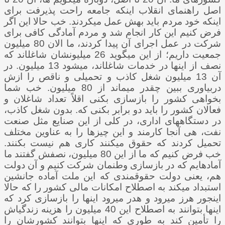
اصل راهنمای انقلاب اینکه جامعه راحت پذیرفت برای
اینکه خود مردم باید بهش عمل می­کردند. خب حالا این اگر
فرض کنیم این کار انجام شد و مردم آمادگی کافی برای
شرکت در عمل اجرای آن پیدا کردند، ما الان 80 میلیون
جمعیت داریم؛ از این می­گوید 26 میلیون­شان شاغل­اند که
نصف از اینها در خدمات شاغل­اند، می­شود 13 میلیون. در
آن 13 میلیون شغل کاذب و تحمیلی و ناقص را ازش
دربیاوری ببین چقدر می­ماند از 80 میلیون. خب شما
بخواهی کشور را بازسازی بکنی اقلاً تعداد شاغلان و
فعالان کشور را باید دو برابر بکنی که. بدون شغل کاذب،
در دستگاه­های اداری، در کلی از این صنایع مثل صنعت
نفت، هی آنجا کارمند و این چیزها را به عناوین مختلف
تحمیل کردند که حقوق می­کنند کاری هم نیست بکنند.
خب فرض کنیم که ما از این 80 میلیون، نصفش گفتند ما
آماده­ایم که در بازسازی وطن­مان شرکت کنیم و آن دولت
هم، یعنی دولت حقوق­مندی که این ملت آماده جانشین
استبداد می­کند به اصطلاح امکانات مالی کشور را که حالا
اینجور هرز می­رود و هدر می­رود اینها را بازسازی کرد که
اینها بتوانند به اصطلاح این 40 میلیون را هزینه زندگی­اش
را تأمین کند به طوری که اینها بتوانند کشورشان را