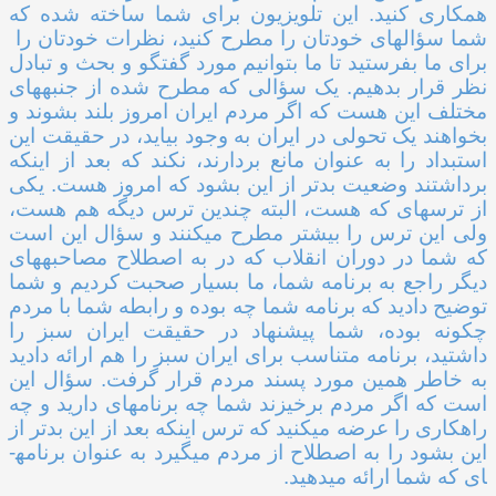
همکاری کنید. این تلویزیون برای شما ساخته شده که
شما سؤال­های خودتان را مطرح کنید، نظرات خودتان را
برای ما بفرستید تا ما بتوانیم مورد گفتگو و بحث و تبادل
نظر قرار بدهیم. یک سؤالی که مطرح شده از جنبه­های
مختلف این هست که اگر مردم ایران امروز بلند بشوند و
بخواهند یک تحولی در ایران به وجود بیاید، در حقیقت این
استبداد را به عنوان مانع بردارند، نکند که بعد از اینکه
برداشتند وضعیت بدتر از این بشود که امروز هست. یکی
از ترس­های که هست، البته چندین ترس دیگه هم هست،
ولی این ترس را بیشتر مطرح می­کنند و سؤال این است
که شما در دوران انقلاب که در به اصطلاح مصاحبه­های
دیگر راجع به برنامه شما، ما بسیار صحبت کردیم و شما
توضیح دادید که برنامه شما چه بوده و رابطه شما با مردم
چکونه بوده، شما پیشنهاد در حقیقت ایران سبز را
داشتید، برنامه متناسب برای ایران سبز را هم ارائه دادید
به خاطر همین مورد پسند مردم قرار گرفت. سؤال این
است که اگر مردم برخیزند شما چه برنامه­ای دارید و چه
راهکاری را عرضه می­کنید که ترس اینکه بعد از این بدتر از
این بشود را به اصطلاح از مردم می­گیرد به عنوان برنامه­
ای که شما ارائه می­دهید.