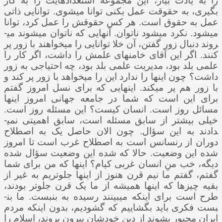
را به یادت بیار، این مجموعه استعدادهایت را به کار
بگیری، به حقوقت عمل بکنی توانا می­شوی. توانایی ذاتی
عمل به حقوق است. هر کس حقوقش را عمل کرد، توانا
می­شود. نکرد می­شود ناتوان. آنهایی که ناتوان می­شوند می­
روند دنبال زور گفتن، آن خلا توانایی را می­خواهند با زور پر
کنند. اگر این آقای خامنه­ای علمش را داشت، اگر کار را
علمی بلد بود، مدیریت علمی بلد بود، چه احتیاجی به زور
داشت؟ چون اینها را ندارد این را می­خواهد با زور پر کند و
با زور هم پر می­کند. اینهایی که برای نسل امروز گفتم
برای این است که شما در جامعه جهانی امروز اینها
مسائل روز است. انسان کیست؟ این مسئله روز است.
خیلی بیشتر از سابق مسئله است، سابق اهمیتی نمی­
دادند به این سؤال. چون الان حاصل یک به اصطلاح
دوران از رنسانس است به اصطلاح غرب است تا امروز
شده این وضعیت. حالا که شده این وضعیت سؤال شده
دیگه، خب منِ انسان غربی کی­ام؟ اینها که من برای شما
گفتم، گفتم ما نیم قرن هنوز از اینها جلوتریم به غیر از
بقیه چیزها که اینها همیشه از ما یک قرن جلوتر بودند،
طرح است برای اینکه می­بینند رسیده به بن­بست. ما بن­
بست فکری باید بگشاییم که گشودیم، بدون اینکه مردم
ایران مجبور بشوند از دین خودشان بیرون بروند، اسلام را