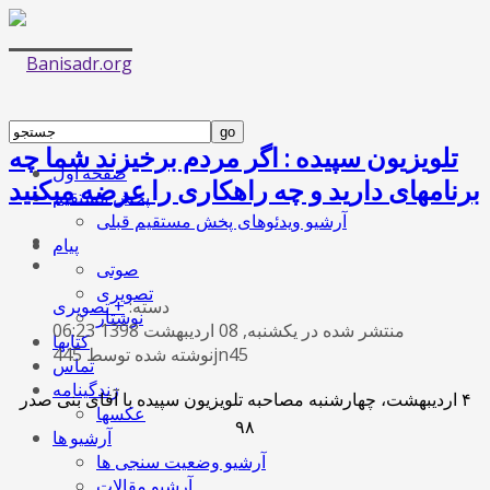
تلویزیون سپیده : اگر مردم برخیزند شما چه
صفحه اول
برنامه­ای دارید و چه راهکاری را عرضه می­کنید
پخش مستقیم
آرشیو ویدئوهای پخش مستقیم قبلی
پیام
صوتی
تصویری
دسته:
+ تصویری
نوشتار
منتشر شده در یکشنبه, 08 ارديبهشت 1398 06:23
کتابها
نوشته شده توسط 445jn45
تماس
زندگینامه
۴ اردیبهشت
، چهارشنبه
مصاحبه تلویزیون سپیده با آقای بنی صدر
عکسها
۹۸
آرشیو ها
آرشیو وضعیت سنجی ها
آرشیو مقالات