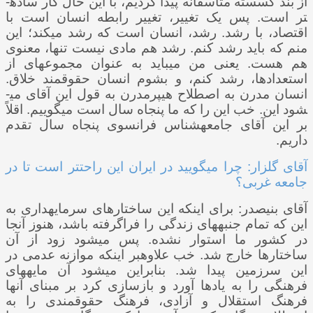
از بند گسسته متأسفانه پیدا کردیم، با این حال کار ساده­
تر است. پس یک تغییر، تغییر رابطه انسان است با
اقتصاد، با رشد. رشد، انسان است که رشد می­کند؛ این
منم که باید رشد کنم. رشد هم مادی نیست تنها، معنوی
هم هست. یعنی من می­باید به عنوان مجموعه­­ای از
استعدادها، رشد کنم، و بشوم انسان حقوق­مند خلاق.
انسان مدرن به اصطلاح هیپرمدرن به قول این آقای می­
شود این. خب این را که ما پنجاه سال است می­گوییم. اقلاً
بر این آقای جامعه­شناس فرانسوی پنجاه سال تقدم
داریم.
آقای گلزار: چرا می­گویید در ایران این راحت­تر است تا در
جامعه غربی؟
آقای بنی­صدر: برای اینکه این ساختارهای سرمایه­داری به
این که تمام جنبه­های زندگی را فراگرفته باشد، هنوز آنجا
در کشور ما استوار نشده. پس می­شود زود از آن
ساختارها خارج شد. خب علاوه­بر اینکه موازنه عدمی در
این سرزمین پیدا شد. بنابراین می­شود آن مایه­های
فرهنگی را به یادها آورد و بازسازی کرد بر مبنای آنها
فرهنگ استقلال و آزادی، فرهنگ حقوق­مندی را به