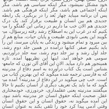
خود مشکل نمی­شود، مگر اینکه سیاسی هم باشد، مگر
اینکه اجتماعی هم باشد، مگر اینکه فرهنگی هم باشد.
پس آن برنامه می­باید چهار بُعد را در بربگیرد. یک رابطه
جدیدی هم بین انسان و طبیعت برقرار کند. یک درک
جدیدی هم الان خب ما داریم در زمانی این گفتگو را می­
کنیم که در غرب این به اصطلاح رشد رفته زیرسؤال، می­
گویند این یعنی نابودی طبیعت و پایان حیات، منابع هم از
بین می­رود و تمام می­شود و زندگی به پایان می­رسد، این را
باید بکنیم صفر. کتاب­ها درآمده در همین جلد دوم رشد،
جلد اول رشد و نیز جلد دوم رشد، سه جلد درآوردیم،
سومی هم خواهد آمد، اینها این نظریه­ها آمده. تازه
همینجور هم دارد می­آید. الان این آقای آلن تورن که جامعه­
شناس است یک کتاب درآورده به اسم دفاع از مدرنیته
که به فارسی ترجمه شده می­گوید که این بهترین کتاب من
است. خب چی می­گوید در این دفاع از مدرنیته؟ آمده می­
گوید که ما باید یک تعریف دیگری از انسان بکنیم تا حالا
می­گفتند مدرنیته یعنی عقل­مداری، خردورزی، خودمختاری
عقل. صحبت اینکه حقوق انسان جز مدرنیته باشد نبود.
این آمده می­گوید نه، حقوق انسان و این حقوق انسان
وقتی آدمی پیدا کرد خود را تلقی بکند به عنوان انسان