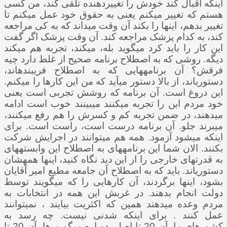
اینکه اقبال کند خودش را تغییردهنده تلقی کند، من کسی
هستم که تغییر می­کنم یعنی به حقوق خود عمل می­کنم تا
تغییر بدهم، اینها را بکند آن وقت می­داند که به کی مراجعه
کند، به کدام پزشک مراجعه کند. آن وقت پزشک اگر گفت
این کار را باید کرد می­گوید بله، می­کند، تجربه هم می­کند
دیگه. روشی که به اصطلاح برنامه صحیح از غلط دارد چیه
فرقش؟ آن برنامه­هایی که به اصطلاح فریبنده­اند،
دستوری­اند، از بالا دستور می­آید که من این کارها را می­کنم.
این دروغ است. آن برنامه که روشش تجربی است یعنی
خود مردم این را تجربه می­کنند می­بینند خوب است ادامه
می­دهند، در ضمن تجربه کم و کسرش را هم رفع می­کنند،
می­برند جلو. آن برنامه درست است، راست است. برای
اینکه می­شود آزمود. همه هم می­توانند در اجرایش شرکت
بکنند. الان شما این برنامه­های به اصطلاح این وابسته­های
به قدرت­های خارجی را از این دید نگاه کنید، اینها همه­شان
دستوری­اند. باید که به اصطلاح آن جامعه مطیع امیر آقایان
بشود، اینها برگردند، آن کارهایی را که می­گویند توسط
دولت انجام بدهند. در غربش این همه در انتخابات به
مردم وعده می­دهند همین که اکثریت بیایند ، نمی­توانند
عمل کنند . برای اینکه شدنی نیست. چه رسد به
کشورهای ما. آن 20 تا اصل، دوباره می­گویم ها، آن 20 تا