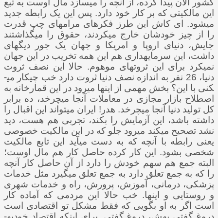
کشور الان پیدا کرده، از آنچه را می­سازد مال اوست به تبع
این مالکیتی که بر کار خود دارد. پس این یک رابطه جدید
می­شود. ای کاش این طرز فکرهای مرام­های چپ قدرت
را از چیز خودشان خارج می­کردند، حقوق را می­گذاشتند
جایش، دنیای اروپا و امریکا و جهان یک جور دیگه­ای
داشت، این سرمایه­داری هم این همه تخریب در این جهان
نمی­کرد برای این ثروت­های موهوم. حالا این نصف ثروت
دنیا، 26 نفر به اندازه نصف دنیا ثروت دارد خب چیکار می­
کنی با این؟ بخش مهمی از اینها می­رود در این قمارخانه­ به
اصطلاح بازار مجازی در معاملات آنجا می­چرخد، ده برابر
کل تولید دنیا آنجا می­چرخد. هدر! ایران می­تواند این اقبال را
داشته باشد، این آزمایش را بکند، تجربی هم هست، دید
نشد تصحیح می­کند می­رود جلو که در این مالکیت خصوصی
یعنی رابطه با آنچه که به دست می­آید این تابع مالکیت
شخصی بشود. این کار کرده حاصل کار هم مال اوست؛
البته جمع هم سهم خودش را دارد از آن حاصل کار آنچه
را که به جمع تعلق دارد به جمع تعلق می­گیرد مثل خدمات
پزشکی، درمانی، آموزش، پرورش، راه و خدمات شهری
و روستایی و اینها. خب حالا این مردمی که آماده کار
است اگر به او بگویی که فقط مشکل تو اقتصادی است
دروغ گفتی بهش، دروغ گفتی. برای اینکه اقتصاد خودبه­