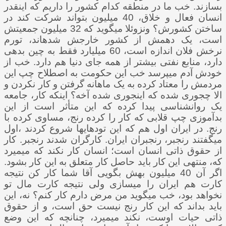
بسازند. خب ما در منطقه کدام کشور را داریم که اینقدر
انسان فعال و خلاق، 40 میلیون بتواند شرکت کند در
ساختن کشورش؟ ونزوئلا می­گوید که 32 میلیون جمعیتش
است، یک دهمش از کشور خارجش شده­اند، تورم
نرخش فلان اندازه است، 60 میلیارد فقط به چین بدهی
دارد، منابع نفتی بیشتر از همه جای دنیا هم دارد. خب از
خودش آدم می­پرسد خب این حکومت به اصطلاح چپ این
مردمش را معتاد کرده به یک ماهانه گرفتن و کار نکردن و
الا چجوری شده که اینجوری شده آخه؟ اینکه کار، جامعه
یک روانشناسی پیدا کرده که این متأثر است از این
بدآموزی چپ قلابی که کار را کرده رنج، مساوی کرده با
رنج. در ایران اول هم که این توده­ای­ها شروع کردند ،اول
می­گفتند رنجبر، رنجبران ایران. کارگران شدند رنجبر. کار
از حقوق ذاتی انسان است؛ انسان کار نکند که می­میرد
که، منتهی این کار باید حاصل کار متعلق به این کار بشود.
اگر آن 40 میلیون بهش بگویی آقا شما کار کن نتیجه
کارت هم ایران را می­سازی ولی نتیجه کارت مال تو
نخواهد بود، خب می­گوید من مرض دارم کار کنم؟ نه، این
باید بداند که این کار رنج نیست حق است، و از حقوق
ذاتی حیات اوست، نکند می­میرد، چنانچه که این وضع