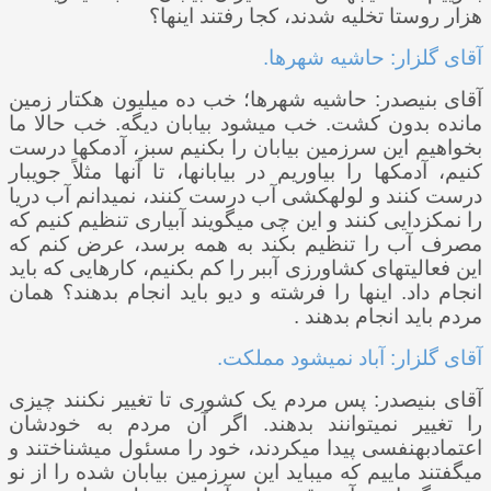
هزار روستا تخلیه شدند، کجا رفتند اینها؟
آقای گلزار: حاشیه شهرها.
آقای بنی­صدر: حاشیه شهرها؛ خب ده میلیون هکتار زمین
مانده بدون کشت. خب می­شود بیابان دیگه. خب حالا ما
بخواهیم این سرزمین بیابان را بکنیم سبز، آدمک­ها درست
کنیم، آدمک­ها را بیاوریم در بیابان­ها، تا آنها مثلاً جویبار
درست کنند و لوله­کشی آب درست کنند، نمی­دانم آب دریا
را نمک­زدایی کنند و این چی می­گویند آبیاری تنظیم کنیم که
مصرف آب را تنظیم بکند به همه برسد، عرض کنم که
این فعالیت­های کشاورزی آب­بر را کم بکنیم، کارهایی که باید
انجام داد. اینها را فرشته و دیو باید انجام بدهند؟ همان
مردم باید انجام بدهند .
آقای گلزار: آباد نمی­شود مملکت.
آقای بنی­صدر: پس مردم یک کشوری تا تغییر نکنند چیزی
را تغییر نمی­توانند بدهند. اگر آن مردم به خودشان
اعتمادبه­نفسی پیدا می­کردند، خود را مسئول می­شناختند و
می­گفتند ماییم که می­باید این سرزمین بیابان شده را از نو