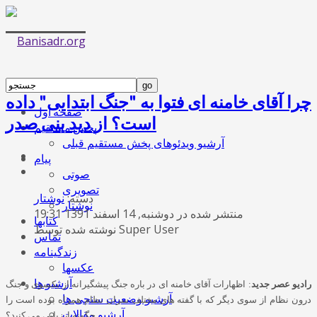
چرا آقای خامنه ای فتوا به "جنگ ابتدایی" داده
صفحه اول
است؟ از دید بنی صدر
پخش مستقیم
آرشیو ویدئوهای پخش مستقیم قبلی
پیام
صوتی
تصویری
دسته:
نوشتار
نوشتار
منتشر شده در دوشنبه, 14 اسفند 1391 19:31
کتابها
نوشته شده توسط Super User
تماس
زندگینامه
عکسها
آرشیو ها
رادیو عصر جدید
:
اظهارات آقای خامنه ای در باره جنگ پیشگیرانه از یکسوی و جنگ
آرشیو وضعیت سنجی ها
درون نظام از سوی دیگر که با گفته های مختلف سران نظام همراه بوده است را
آرشیو مقالات
چگونه ارزیابی می کنید؟