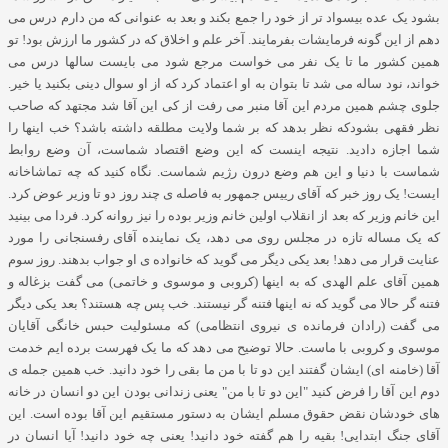
بشود یک عده بیسواد تر از خود را جمع بکند و بعد به عنوانی که من دارم درس می
دهم از این گونه فرمایشات بفرمایند
.
آخر علم و اخلاق که در کشور ما ارزش بود
!
تو
همین کشور ما تا یک نفر می خواست مرجع شود می بایست سالها درس می
خواند، نود ساله می شد تا بتوان به او اعتماد کرد که از او سوال دینی بکنید یا خیر
.
جلوی چشم همین مردم این آقا منبر می رفت از کی این آقا شد مجتهد که صاحب
نظر فقهی بشودکه نظر بدهد که بر شما ولایت مطلقه داشته باشد؟ خب اینها را
شما اجازه دادید
.
نتیجه اینست که این وضع اقتصاد شماست، آن وضع روابط
شماست با دنیا و این هم وضع درون رژیم شماست
.
نگاه کنید که چه تماشاخانه
ایست
!
یک روز خبر که آقای رییس جمهور به فاصله ی چند روز دو تا وزیر عوض کرد
.
این خانم وزیر که بعد از انقلاب اولین خانم وزیر بوده را نیز روانه کرد
.
فردا می بینید
که یک مساله تازه در مجلس روی می دهد، یک نماینده آقای رفسنجانی را مورد
عنایت قرار می دهد
!
بعد یکی دیگر می گوید که خانواده ی او جواب بدهند
.
روز سوم
همین آقای علم الهدی که به اینها
(
کروبی و موسوی و خاتمی
)
می گفت بزغاله و
فتنه گر حالا می گوید که نه اینها فتنه گر نیستند
.
خب پس چه هستند؟ بعد یکی دیگر
می گفت
(
رادان فرمانده ی نیروی انتظامی
)
که مسئولیت حبس خانگی آقایان
موسوی و کروبی با ماست
.
حالا توضیح می دهد که ما یک فهرست برده ایم خدمت
آقا
(
خامنه ای
)
ایشان گفتند این دو تا با من ما بقی را خود دانید
.
خب همین جمله ی
دوم این آقا را فرض کنید
"
این دو تا با من
"
یعنی زندانی بودن این دو انسان در خانه
های خودشان نقض حقوق مسلم ایشان به دستور مستقیم این آقا بوده است
.
این
آقای جنگ ابتدایی
!
بقیه را هم گفته خود دانید
!
یعنی چه خود دانید
!
آیا انسان در