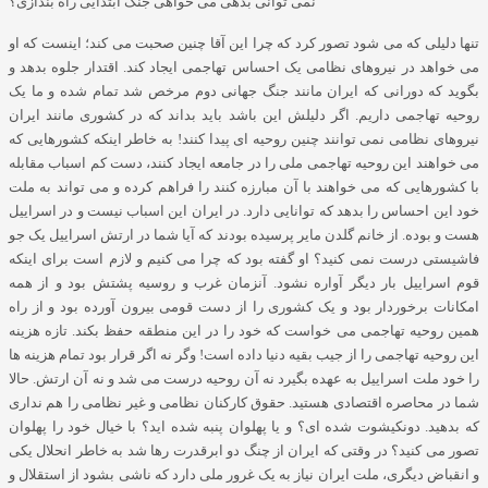
نمی توانی بدهی می خواهی جنگ ابتدایی راه بندازی؟
تنها دلیلی که می شود تصور کرد که چرا این آقا چنین صحبت می کند؛ اینست که او
می خواهد در نیروهای نظامی یک احساس تهاجمی ایجاد کند
.
اقتدار جلوه بدهد و
بگوید که دورانی که ایران مانند جنگ جهانی دوم مرخص شد تمام شده و ما یک
روحیه تهاجمی داریم
.
اگر دلیلش این باشد باید بداند که در کشوری مانند ایران
نیروهای نظامی نمی توانند چنین روحیه ای پیدا کنند
!
به خاطر اینکه کشورهایی که
می خواهند این روحیه تهاجمی ملی را در جامعه ایجاد کنند، دست کم اسباب مقابله
با کشورهایی که می خواهند با آن مبارزه کنند را فراهم کرده و می تواند به ملت
خود این احساس را بدهد که توانایی دارد
.
در ایران این اسباب نیست و در اسراییل
هست و بوده
.
از خانم گلدن مایر پرسیده بودند که آیا شما در ارتش اسراییل یک جو
فاشیستی درست نمی کنید؟ او گفته بود که چرا می کنیم و لازم است برای اینکه
قوم اسراییل بار دیگر آواره نشود
.
آنزمان غرب و روسیه پشتش بود و از همه
امکانات برخوردار بود و یک کشوری را از دست قومی بیرون آورده بود و از راه
همین روحیه تهاجمی می خواست که خود را در این منطقه حفظ بکند
.
تازه هزینه
این روحیه تهاجمی را از جیب بقیه دنیا داده است
!
وگر نه اگر قرار بود تمام هزینه ها
را خود ملت اسراییل به عهده بگیرد نه آن روحیه درست می شد و نه آن ارتش
.
حالا
شما در محاصره اقتصادی هستید
.
حقوق کارکنان نظامی و غیر نظامی را هم نداری
که بدهید
.
دونکیشوت شده ای؟ و یا پهلوان پنبه شده اید؟ با خیال خود را پهلوان
تصور می کنید؟ در وقتی که ایران از چنگ دو ابرقدرت رها شد به خاطر انحلال یکی
و انقباض دیگری، ملت ایران نیاز به یک غرور ملی دارد که ناشی بشود از استقلال و