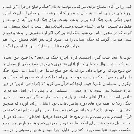
قبل از این آقای مصباح یزدی نیز کتابی نوشته به نام
"
جنگ و صلح در قرآن
"
و البته با
دروغ های فراوان، اما به هر حال در همین کتاب نوشته که در قرآن آیه ای که اجازه
چنین جنگی یعنی جنگ ابتدایی را بدهد، نیست
.
برای جنگ ابتدایی آیه ای نیست و
فقط دفاعیست
.
اما بین علمای شیعه و سنی اختلاف نظر است در اینکه شیعیان می
گویند که در حضور امام می شود جنگ ابتدایی کرد اگر او دستورش را بدهد و فقهای
سنی هم می گویند که جنگ ابتدایی را می شود کرد
.
پس آقای مصباح یزدی هم
.
جرات نکرده تا این مقدار که این آقا آمده را بگوید
خوب تا اینجا نتیجه گیری اینست
:
قرآن اجازه جنگ می دهد؟ نه
!
صلح حق انسان
است؟ بله
!
در سوال و جوابی که از آقای منتظری هم کرده بودند، یکی از سوال ها
حق صلح بود که او جواب داده بود که بله حق صلح شامل حال انسان می شود
.
جنگ
را برای چه می کنند؟ جهاد است و باید در راه خدا کرد
.
اینکه به زور اسلحه کشور
دیگری را مسلمان بکنی
!
خوب اینجا که قرآن می گوید
"
لا إكراه في الدين
"
در دین
اکراه نیست
!
نمی شود به زور کسی را مسلمان کرد
.
پس با این اصل هم که در
تناقض است
.
استدلال آقای خامنه ای پایبند به چه اصلیست؟ پیامبر دست به چنین
جنگی زد؟ نه
!
همه غزه های دوره پیامبر دفاعی بود
.
ایشان از کجا آورده که همچین
اختیاری به خودش داده؟ از همانجایی که ولایت مطلقه را برای خود آوردند
!
که نه در
قرآن است و نه در سنت و نه در هیچ جا
!
این فقط در قول افلاطون است که دو بار
به سیسیل دعوت شد برای اینکه نظریه خود را معرفی کند و هر دو بارش هم آمد و
شکست خورد
.
نتوانست پیاده کند زیرا قابل اجرا نبود
.
و همین وضعیتی را درست