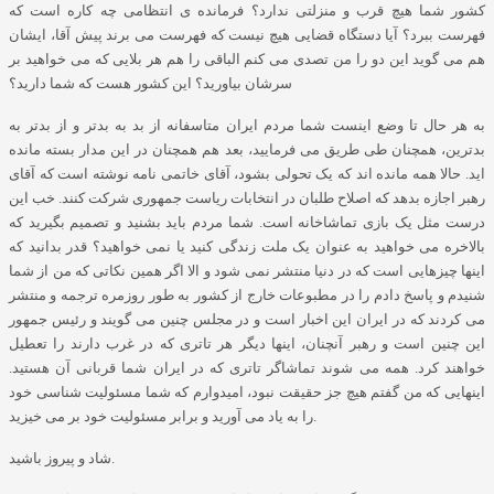
کشور شما هیچ قرب و منزلتی ندارد؟ فرمانده ی انتظامی چه کاره است که
فهرست ببرد؟ آیا دستگاه قضایی هیچ نیست که فهرست می برند پیش آقا، ایشان
هم می گوید این دو را من تصدی می کنم الباقی را هم هر بلایی که می خواهید بر
سرشان بیاورید؟ این کشور هست که شما دارید؟
به هر حال تا وضع اینست شما مردم ایران متاسفانه از بد به بدتر و از بدتر به
بدترین، همچنان طی طریق می فرمایید، بعد هم همچنان در این مدار بسته مانده
اید
.
حالا همه مانده اند که یک تحولی بشود، آقای خاتمی نامه نوشته است که آقای
رهبر اجازه بدهد که اصلاح طلبان در انتخابات ریاست جمهوری شرکت کنند
.
خب این
درست مثل یک بازی تماشاخانه است
.
شما مردم باید بشنید و تصمیم بگیرید که
بالاخره می خواهید به عنوان یک ملت زندگی کنید یا نمی خواهید؟ قدر بدانید که
اینها چیزهایی است که در دنیا منتشر نمی شود و الا اگر همین نکاتی که من از شما
شنیدم و پاسخ دادم را در مطبوعات خارج از کشور به طور روزمره ترجمه و منتشر
می کردند که در ایران این اخبار است و در مجلس چنین می گویند و رئیس جمهور
این چنین است و رهبر آنچنان، اینها دیگر هر تاتری که در غرب دارند را تعطیل
خواهند کرد
.
همه می شوند تماشاگر تاتری که در ایران شما قربانی آن هستید
.
اینهایی که من گفتم هیچ جز حقیقت نبود، امیدوارم که شما مسئولیت شناسی خود
.
را به یاد می آورید و برابر مسئولیت خود بر می خیزید
.
شاد و پیروز باشید