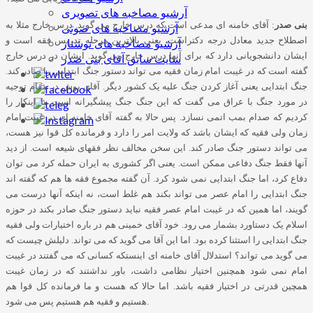
آرشیو مصاخبه های تصویری
بنی صدر
:
آقای خامنه ای مدعی است که درس خارج می گوید
.
درس خارج مثلا به
آرشیو مصاخبه های صوتی
اصطلاح جدید معادل درجه دکتراست، یعنی بالاترین مرحله تدریس فقه است و
آرشیو مصاخبه های نوشتار
ایشان دانشجویانی دارد که برای آنها درس خارج می گوید
.
ایشان در درس خارج
سایت سابق آقای بنی صدر
گفته است که در غیبت امام زمان فقیه می تواند دستور جنگ ابتدایی را صادر کند
.
جنگ ابتدایی یعنی آغاز کردن جنگ علیه یک کشور دیگر
.
آقای بوش در مقام توجیه
در مورد جنگ با عراق می گفت که این جنگ جنگ پیشگیرانه است ما اینکار را
کردیم که صدام بمب اتمی نسازد
.
پس حالا به گفته آقای خامنه ای در غیبت امام
زمان ولی فقیه که ایشان باشد که ولایت امر را دارد و فرمانده کل قوا نیز هست،
می تواند دستور جنگ صادر کند
.
این سخن مخالف نظر فقهای شیعه است
.
از دید
آنها فقط جنگ دفاعی ممکن است
.
یعنی اگر کشوری به ایران حمله کرد می توان
دفاع کرد، اما جنگ ابتدایی نمی شود کرد
.
آن گفته مجموع فقه ها هم که گفته اند
جنگ ابتدایی را امام عصر می تواند بکند هم غلط است، نه اینکه آنها درست می
گویند، اما همین که در غیبت امام عصر فقیه نباید دستور جنگ صادر بکند در حوزه
اسلام یک دستاورد بشمار می رود
.
خود آقای خمینی هم در باره اختیارات ولی فقیه
جنگ ابتدایی را استثنا کرده بود
.
اما این آقا می گوید که می تواند
.
دلیلش چیست که
می گوید می تواند؟ استدلال آقای خامنه ای اینستکه کسانی که می گفتند در غیبت
امام نمی شود همچنین اختیار نظامی داشت، باور نداشتند که در زمان غیبت
همچین قدرتی در اختیار فقیه باشد
.
اما حالا که هست و ما فرمانده کل قوا هم
.
هستیم و فقیه هم هستیم پس می شود