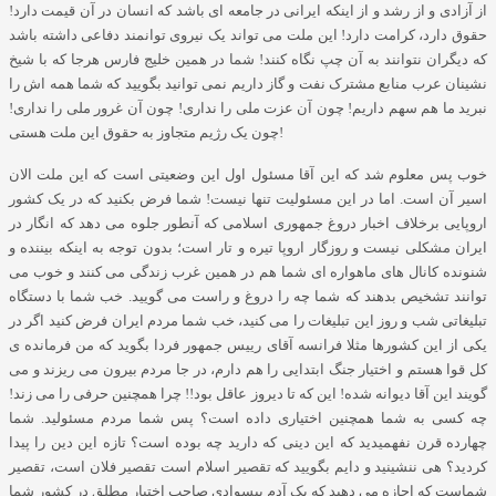
از آزادی و از رشد و از اینکه ایرانی در جامعه ای باشد که انسان در آن قیمت دارد
!
حقوق دارد، کرامت دارد
!
این ملت می تواند یک نیروی توانمند دفاعی داشته باشد
که دیگران نتوانند به آن چپ نگاه کنند
!
شما در همین خلیج فارس هرجا که با شیخ
نشینان عرب منابع مشترک نفت و گاز داریم نمی توانید بگویید که شما همه اش را
نبرید ما هم سهم داریم
!
چون آن عزت ملی را نداری
!
چون آن غرور ملی را نداری
!
!
چون یک رژیم متجاوز به حقوق این ملت هستی
خوب پس معلوم شد که این آقا مسئول اول این وضعیتی است که این ملت الان
اسیر آن است
.
اما در این مسئولیت تنها نیست
!
شما فرض بکنید که در یک کشور
اروپایی برخلاف اخبار دروغ جمهوری اسلامی که آنطور جلوه می دهد که انگار در
ایران مشکلی نیست و روزگار اروپا تیره و تار است؛ بدون توجه به اینکه بیننده و
شنونده کانال های ماهواره ای شما هم در همین غرب زندگی می کنند و خوب می
توانند تشخیص بدهند که شما چه را دروغ و راست می گویید
.
خب شما با دستگاه
تبلیغاتی شب و روز این تبلیغات را می کنید، خب شما مردم ایران فرض کنید اگر در
یکی از این کشورها مثلا فرانسه آقای رییس جمهور فردا بگوید که من فرمانده ی
کل قوا هستم و اختیار جنگ ابتدایی را هم دارم، در جا مردم بیرون می ریزند و می
گویند این آقا دیوانه شده
!
این که تا دیروز عاقل بود
!!
چرا همچنین حرفی را می زند
!
چه کسی به شما همچنین اختیاری داده است؟ پس شما مردم مسئولید
.
شما
چهارده قرن نفهمیدید که این دینی که دارید چه بوده است؟ تازه این دین را پیدا
کردید؟ هی ننشینید و دایم بگویید که تقصیر اسلام است تقصیر فلان است، تقصیر
شماست که اجازه می دهید که یک آدم بیسوادی صاحب اختیار مطلق در کشور شما