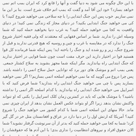
با این حال چگونه می شود به دنیا گفت و آنها را قانع کرد که ایران بمب اتم نمی
خواهد بسازد؟ خود این آقا آمد و گفت که بمب اتم خلاف شرع است
.
بنا بر این ما
نمی سازیم
.
خوب پس این جنگ ابتدایی را با چه سلاحی می خواهید شروع کنید؟ با
کی می خواهید جنگ ابتدایی بکنید؟ در دنیای مجاز که زندگی نمی کنید
!
در دنیای
واقعیت به کجا می خواهید حمله کنید؟ به غرب دنیا بخواهید حمله کنید که شما
وسیله اش را ندارید
.
شما بر اساس فقهایی که معتقدند که ولی فقیه اختیار شروع
جنگ را ندارد که در مقایسه با غرب و چین و روسیه که هیچ قدرتی ندارید و قبل از
شروع جنگ، زیر و رو شده اید و جنگ را باخته اید
!
پس اینکه شما فرمانده کل قوا
هستید قوا در اختیار دارید این حرف مفت است چون شما قوایی در اختیار ندارید
که جنگ ابتدایی راه بیاندازید
.
مگر اینکه شما مجهز بشوید به سلاح کشتار جمعی
.
یعنی بمب اتم و موشک های دور برد که توانایی حمل سلاح اتمی را داشته باشد
.
پس چرا دروغ می گویید که ما نمی خواهیم اسلحه اتمی بسازیم
!
؟ اگر نمی خواهید
بسازید پس با چی می خواهید جنگ ابتدایی راه بندازید؟ شما فرض کنید که با
اسراییل می خواهید جنگ ابتدایی راه بیاندازید
.
با کدام اسلحه اگر اتمی را نداشته
باشید؟ با موشک هایی که باید در کمترین زمان کلک اسراییل را بکنی که او تنواند
واکنش نشان بدهد
.
زیرا اگر او بتواند عکس العمل نشان بدهد از ایران چیزی نمی
ماند
.
حالا منهای این اسلحه اتمی شما با کدام کشور می خواهید جنگ را شروع
کنید؟ آمریکا که ارتش اول را در دنیا دارد در عراق و افغانستان مثل خر در گل گیر
کرد
!
شما به کجا می خواهید حمله کنید که بدتر از آن سرنوشت گرفتار نشوید؟ شما
الان حقوق افراد و نیروهای انتظامیت را نداری بدی
!
با این آدم ها که حقوقشان را