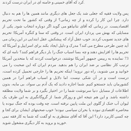
.
کرد که آقای خمینی و خامنه ای در ایران درست کردند
پس ولایت فقیه که جعلی شد یک جعل های دیگری مانند همین ها را هم به دنبال
دارد
.
چرا این کار را کرده و از چه زمانی؟ از وقتی که کشور ما تحت تحریم
اقتصادیست
.
در زمانی که آقای نتانیاهو می گوید اگر دوباره انتخاب شود
,
یکی از
مسایلی که بهش می پردازد ایران است
.
در وقتی که سنا و کنگره آمریکا؛ تحریم
های جدید تصویب کردند
.
خوب عقل آزاد که پیشکش
,
عقل ابتدایی در این زمان می
آید چنین طرحی مطرح می کند؟ مدرک و دلیل ایجاد بکند برای اسراییل و آمریکا که
تحریم ها را افزایش دهند و چه بسا اسباب جنگ را بار دیگر فراهم کنند؟ نامه ای که
73
نماینده به رییس جمهور آمریکا نوشتند، درخواست کردند که با متحدین آمریکا
ترتیب کار نظامی بر ضد ایران را هم بدهید
.
مردم ایران که این صحبت را می
خوانید و می شنوید، راه دور نروید
!
اینکه تحریم ها را خارجی تحمیل کرده است،
درست است و در آن شکی نیست
.
اما دلایل و اسباب فراهم آنرا در همین
کشورمان باید جستجو کنیم
.
شما اجازه دادید که یک آدم بی سواد، بی مایه، بدون
اطلاعات از مسایل دنیا سرنوشت شما را در اختیار بگیرد و بر شما ولایت مطلقه
داشته باشد
.
و این هم نتیجه اش و روزگار شما
.
از گروگانگیری به این طرف یک
لیوان آب خنک از گلوی این ملت پایین نرفته است
.
چه وقت بوده که جنگ نبوده یا
محاصره اقتصادی نبوده یا بحران سیاسی نبوده
!
خوب صحبتهای ایشان برای کجا و
چه کسی کاربرد دارد؟ این آقا که آقای منتظری به او گفت که شما به کار فقه نمی
.
خورید و بروید به کار دیگری مشغول شوید