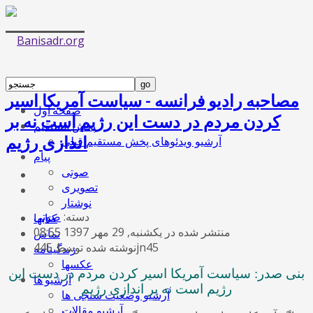
مصاحبه رادیو فرانسه - سیاست آمریکا اسیر
صفحه اول
کردن مردم در دست این رژیم است نه بر
پخش مستقیم
اندازی رژیم
آرشیو ویدئوهای پخش مستقیم قبلی
پیام
صوتی
تصویری
نوشتار
دسته:
صوتی
کتابها
منتشر شده در یکشنبه, 29 مهر 1397 08:55
تماس
نوشته شده توسط 445jn45
زندگینامه
عکسها
بنی صدر: سیاست آمریکا اسیر کردن مردم در دست این
آرشیو ها
رژیم است نه بر اندازی رژیم
آرشیو وضعیت سنجی ها
آرشیو مقالات